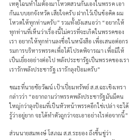
เหตุไฉนทำไมต้องมาโหวตสวนกันเองในพรรค เอา
กันแบบยกจังหวัด เสียใจครับ ฝากไว้เป็นข้อคิด ผม
โหวตให้ทุกท่านครับ” รวมทั้งยังเสนอว่า “อยากให้
ทุกท่านที่เห็นว่าเรื่องนี้ไม่ควรที่จะเกิดในพรรคของ
เรา อยากให้ทุกท่านลงชื่อในหนังสือ เพื่อเสนอต่อกร
รมการบริหารพรรคเพื่อได้โปรดพิจารณา เพื่อมิให้
เป็นเยี่ยงอย่างต่อไป พลังประชารัฐเป็นพรรคของเรา
เรารักพลังประชารัฐ เรารักลุงป้อมครับ”
ขณะที่นายชัยวัฒน์ เป้าเปี่ยมทรัพย์ ส.ส.ฉะเชิงเทรา
กล่าวว่า “อยากถามว่าพรรคพลังประชารัฐมันมีคน
ใหญ่กว่าลุงป้อมที่เป็นหัวหน้าพรรคอีกใช่เปล่า จะได้
รู้ว่าอยู่ยาก จะได้ทำตัวถูกว่าจะเอาอย่างไรต่อจากนี้”
ส่วนนายสมพงษ์ โสภณ ส.ส.ระยอง ถึงขึ้นขู่ว่า