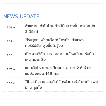
NEWS UPDATE
ชำแหละ! ทำไมไทยถึงมีปืนมากขึ้น ชง 'อนุทิน'
8:19 น.
3 วิธีแก้
'วีระยุทธ' ฟาดเดือด! ใครทำ 'กำแพง
7:59 น.
คอร์รัปชัน' สูงขึ้นไม่รู้จบ
เปิดงานวิจัย 'มธ.' ออกแบบโรงเรียน รับมือ
7:36 น.
เหตุกราดยิง
แผ่นดินไหวเขย่าเมียนมา ขนาด 2.6 ห่าง
7:17 น.
แม่ฮ่องสอน 148 กม.
'วิโรจน์' สวน 'อนุทิน' ใครบ้าเอาหัวโขกกำแพง
6:53 น.
มีแต่ทุบทิ้ง