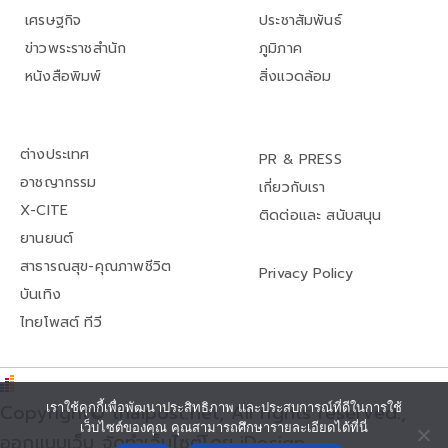
เศรษฐกิจ
ประชาสัมพันธ์
ข่าวพระราชสำนัก
ภูมิภาค
หนังสือพิมพ์
สิ่งแวดล้อม
ต่างประเทศ
PR & PRESS
อาชญากรรม
เกี่ยวกับเรา
X-CITE
ติดต่อและ สนับสนุน
ยานยนต์
สาธารณสุข-คุณภาพชีวิต
Privacy Policy
บันเทิง
ไทยโพสต์ ทีวี
Copyright© thaipost.net, All rights reserved.,
เราใช้คุกกี้เพื่อพัฒนาประสิทธิภาพ และประสบการณ์ที่ดีในการใช้
เว็บไซต์ของคุณ คุณสามารถศึกษารายละเอียดได้ที่นี่
ออกแบบเว็บ จัดทำเว็บไซต์โดย iDesign