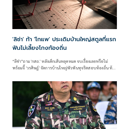
'ลิซ่า' ท้า 'โกแพ' ประเดิมบ้านใหญ่สตูลที่แรก
ฟันไม่เลี้ยงโกงท้องถิ่น
“ลิซ่า”ถาม 'กสถ.' หลังเด็กเส้นหลุดหมด จบเรื่องเลยหรือไม่
พร้อมจี้ 'วรศิษฎ์' จัดการบ้านใหญ่พัวพันทุจริตสอบท้องถิ่น ท้า
เริ่มจากสตูลก่อนเลย