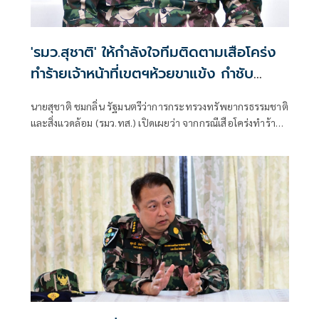
'รมว.สุชาติ' ให้กำลังใจทีมติดตามเสือโคร่ง
ทำร้ายเจ้าหน้าที่เขตฯห้วยขาแข้ง กำชับ
ระมัดระวังความปลอดภัยขั้นสูงสุด หลัง
นายสุชาติ ชมกลิ่น รัฐมนตรีว่าการกระทรวงทรัพยากรธรรมชาติ
กรมอุทยานฯ แถลงความคืบหน้ากรณีเจ้า
และสิ่งแวดล้อม (รมว.ทส.) เปิดเผยว่า จากกรณีเสือโคร่งทำร้าย
หน้าเสียชีวิต
เจ้าหน้าที่พิทักษ์ป่าเขตรักษาพันธุ์สัตว์ป่าห้วยขาแข้งเสียชีวิต
ตนได้ติดตามสถานการณ์ดังกล่าวอย่างใกล้ชิด พร้อมแสดงความ
ห่วงใยต่อเจ้าหน้าที่ผู้ปฏิบัติงานในพื้นที่ และได้กำชับให้หน่วย
งานยกระดับมาตรการความปลอดภัยขั้นสูงสุดในการปฏิบัติ
ภารกิจเพื่อความปลอดภัยของผู้ปฏิบัติงาน