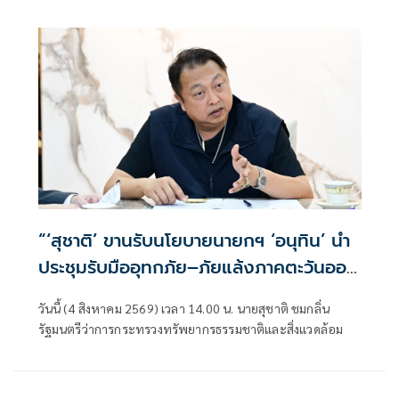
หน้าที่"
ชันษา อธิบดีกรมอุทยานแห่งชาติ สัตว์ป่า และพันธุ์พืช กรณีนา
ยศักรินทร์ วิชาจารย์ พนักงานราชการ สังกัดเขตรักษาพันธุ์สัตว์
ป่าห้วยขาแข้ง เสียชีวิตจากเหตุถูกสัตว์ป่าทำร้าย ระหว่างปฏิบัติ
หน้าที่ในพื้นที่ เมื่อช่วงเช้าวันนี้
“‘สุชาติ’ ขานรับนโยบายนายกฯ ‘อนุทิน’ นำ
ประชุมรับมืออุทกภัย–ภัยแล้งภาคตะวันออก
สั่ง 8 จังหวัดเตรียมพร้อมทุกมิติ”
วันนี้ (4 สิงหาคม 2569) เวลา 14.00 น. นายสุชาติ ชมกลิ่น
รัฐมนตรีว่าการกระทรวงทรัพยากรธรรมชาติและสิ่งแวดล้อม