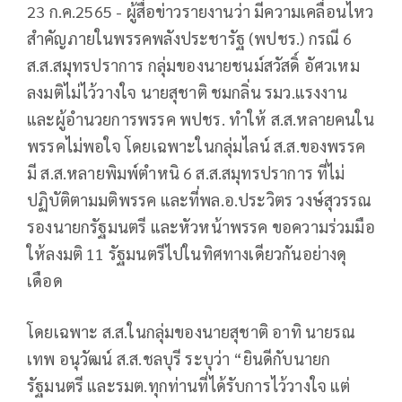
23 ก.ค.2565 - ผู้สื่อข่าวรายงานว่า มีความเคลื่อนไหว
สำคัญภายในพรรคพลังประชารัฐ (พปชร.) กรณี 6
ส.ส.สมุทรปราการ กลุ่มของนายชนม์สวัสดิ์ อัศวเหม
ลงมติไม่ไว้วางใจ นายสุชาติ ชมกลิ่น รมว.แรงงาน
และผู้อำนวยการพรรค พปชร. ทำให้ ส.ส.หลายคนใน
พรรคไม่พอใจ โดยเฉพาะในกลุ่มไลน์ ส.ส.ของพรรค
มี ส.ส.หลายพิมพ์ตำหนิ 6 ส.ส.สมุทรปราการ ที่ไม่
ปฏิบัติตามมติพรรค และที่พล.อ.ประวิตร วงษ์สุวรรณ
รองนายกรัฐมนตรี และหัวหน้าพรรค ขอความร่วมมือ
ให้ลงมติ 11 รัฐมนตรีไปในทิศทางเดียวกันอย่างดุ
เดือด
โดยเฉพาะ ส.ส.ในกลุ่มของนายสุชาติ อาทิ นายรณ
เทพ อนุวัฒน์ ส.ส.ชลบุรี ระบุว่า “ยินดีกับนายก
รัฐมนตรี และรมต.ทุกท่านที่ได้รับการไว้วางใจ แต่