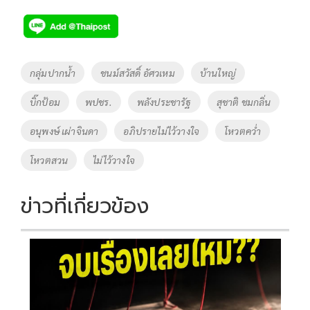
ac
wi
o
n
h
e
tt
p
e
ar
b
er
y
e
o
Li
Tags
กลุ่มปากน้ำ
ชนม์สวัสดิ์ อัศวเหม
บ้านใหญ่
o
n
บิ๊กป้อม
พปชร.
พลังประชารัฐ
สุชาติ ชมกลิ่น
k
k
อนุพงษ์ เผ่าจินดา
อภิปรายไม่ไว้วางใจ
โหวตคว่ำ
โหวตสวน
ไม่ไว้วางใจ
ข่าวที่เกี่ยวข้อง