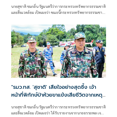
พื้นที่ทั้งเกาะภูเก็ต อีก 40 จุด พร้อมเร่ง
นายสุชาติ ชมกลิ่น รัฐมนตรีว่าการกระทรวงทรัพยากรธรรมชาติ
ผลักดันประกาศป่านันทนาการหาดนุ้ย ภูเก็ต
และสิ่งแวดล้อม เปิดเผยว่า ขณะนี้กระทรวงทรัพยากรธรรมชาติ
เพื่อประชาชนได้เข้าใช้ประโยชน์
และสิ่งแวดล้อม
"รมว.ทส. 'สุชาติ' เสียใจอย่างสุดซึ้ง เจ้า
หน้าที่พิทักษ์ป่าห้วยขาแข้งเสียชีวิตจากเหตุ
ถูกสัตว์ป่าทำร้าย สั่งดูแลครอบครัวเต็มที่
นายสุชาติ ชมกลิ่น รัฐมนตรีว่าการกระทรวงทรัพยากรธรรมชาติ
พร้อมยกระดับมาตรการความปลอดภัยเจ้า
และสิ่งแวดล้อม เปิดเผยว่า ได้รับรายงานจากนายอรรถพล เจริญ