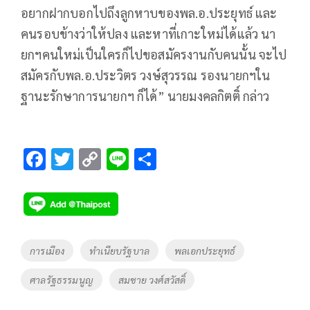
อยากฝากบอกไปถึงลูกหาบของพล.อ.ประยุทธ์ และ
คนรอบข้างว่าให้ปลง และหาที่เกาะใหม่ได้แล้ว นา
ยกฯคนใหม่เป็นใครก็ไปขอสมัครงานกับคนนั้น จะไป
สมัครกับพล.อ.ประวิตร วงษ์สุวรรณ รองนายกฯใน
ฐานะรักษาการนายกฯ ก็ได้” นายมงคลกิตติ์ กล่าว
F
T
C
Li
S
ac
wi
o
n
h
e
tt
p
e
ar
b
er
y
e
o
Li
Tags
การเมือง
ทำเนียบรัฐบาล
พลเอกประยุทธ์
o
n
ศาลรัฐธรรมนูญ
สมชาย วงศ์สวัสดิ์
k
k