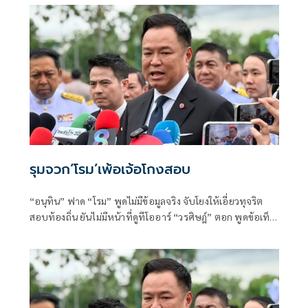
รุมจวก‘โรม’เพ้อเจ้อโกงสอบ
“อนุทิน” ฟาด “โรม” พูดไม่มีข้อมูลจริง จับโยงให้เอี่ยวทุจริต
สอบท้องถิ่น ยันไม่มีหน้าที่ดูทีโออาร์ “วรศิษฎ์” ตอก พูดข้อเท็จ
จริงไม่ครบ