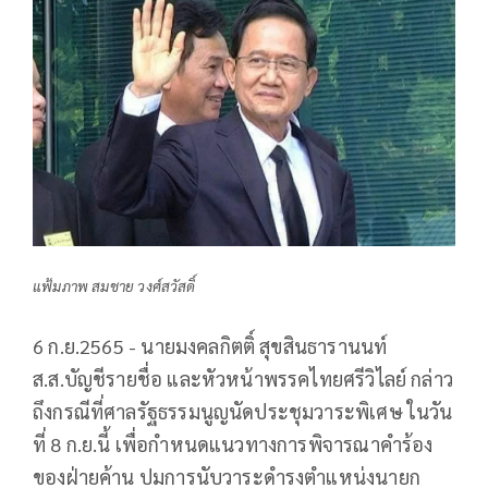
แฟ้มภาพ สมชาย วงศ์สวัสดิ์
6 ก.ย.2565 - นายมงคลกิตติ์ สุขสินธารานนท์
ส.ส.บัญชีรายชื่อ และหัวหน้าพรรคไทยศรีวิไลย์ กล่าว
ถึงกรณีที่ศาลรัฐธรรมนูญนัดประชุมวาระพิเศษ ในวัน
ที่ 8 ก.ย.นี้ เพื่อกำหนดแนวทางการพิจารณาคำร้อง
ของฝ่ายค้าน ปมการนับวาระดำรงตำแหน่งนายก