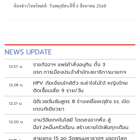
ห้องข่าวไทยโพสต์ : วันพฤหัสบดีที่ 6 สิงหาคม 2568
NEWS UPDATE
ราชกิจจาฯ แพร่คำสั่งอนุทิน ตั้ง 3
12:37 น.
ขรก.การเมืองประจำสำนักเลขาธิการนายกฯ
HPV ภัยเงียบใกล้ตัว ชะล่าใจไม่ได้ หญิงไทย
12:28 น.
ติดเชื้อเฉลี่ย 9 ราย/วัน
นิติเวชเริ่มชันสูตร 8 ร่างเหยื่อเหตุยิง รร. เปิด
12:21 น.
เกณฑ์เยียวยา
งานวิจัยเทคโนโลยี โดดลงจากหิ้ง สู่
12:20 น.
มือ1.2หมื่นครัวเรือน สร้างรายได้เพิ่มทุกเดือน
ลายแทง 15 จุด วัดพระมหาธาตุฯ มรดกโลก