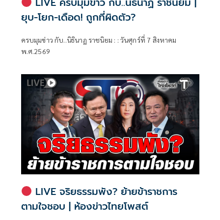
LIVE ครบมุมข่าว กับ..นิธินาฏ ราชนิยม |
ยุบ-โยก-เดือด! ถูกที่ผิดตัว?
ครบมุมข่าว กับ..นิธินาฏ ราชนิยม : : วันศุกร์ที่ 7 สิงหาคม
พ.ศ.2569
LIVE จริยธรรมพัง? ย้ายข้าราชการ
ตามใจชอบ | ห้องข่าวไทยโพสต์