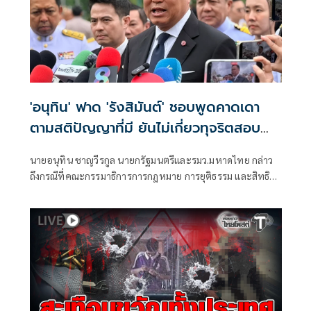
'อนุทิน' ฟาด 'รังสิมันต์' ชอบพูดคาดเดา
ตามสติปัญญาที่มี ยันไม่เกี่ยวทุจริตสอบ
ท้องถิ่น
นายอนุทิน ชาญวีรกูล นายกรัฐมนตรีและรมว.มหาดไทย กล่าว
ถึงกรณีที่คณะกรรมาธิการการกฎหมาย การยุติธรรม และสิทธิ
มนุษยชน สภาผู้แทนราษฎร ที่มี นายรังสิมันต์ โรม เป็นประธาน
กรรมาธิการ มีการอ้างชื่อนายกรัฐมนตรี เข้าไปเกี่ยวข้องกับการ
ทุจริตสอบท้องถิ่น