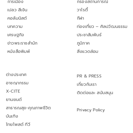
การเมือง
กรองสถานการณ์
เปลว สีเงิน
วาไรตี้
คอลัมนิสต์
กีฬา
บทความ
ท่องเที่ยว – ศิลปวัฒนธรรม
เศรษฐกิจ
ประชาสัมพันธ์
ข่าวพระราชสำนัก
ภูมิภาค
หนังสือพิมพ์
สิ่งแวดล้อม
ต่างประเทศ
PR & PRESS
อาชญากรรม
เกี่ยวกับเรา
X-CITE
ติดต่อและ สนับสนุน
ยานยนต์
สาธารณสุข-คุณภาพชีวิต
Privacy Policy
บันเทิง
ไทยโพสต์ ทีวี