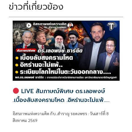
ข่าวที่เกี่ยวข้อง
LIVE สัมภาษณ์พิเศษ ดร.เลอพงษ์
.เบื้องลับสงครามโหด .อิหร่านจะไม่แพ้..
.ระเบียบโลกใหม่ในตะวันออกกลาง…. |
อิสรภาพแห่งความคิด กับ..สำราญ รอดเพชร : วันเสาร์ที่ 8
อิสรภาพแห่งความคิด กับ..สำราญ รอด
สิงหาคม 2569
เพชร