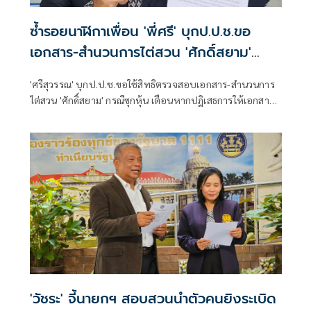
ซ้ำรอยนาฬิกาเพื่อน 'พี่ศรี' บุกป.ป.ช.ขอ
เอกสาร-สำนวนการไต่สวน 'ศักดิ์สยาม'
กรณีซุกหุ้น
'ศรีสุวรรณ' บุกป.ป.ช.ขอใช้สิทธิตรวจสอบเอกสาร-สำนวนการ
ไต่สวน 'ศักดิ์สยาม' กรณีซุกหุ้น เตือนหากปฏิเสธการให้เอกสาร
จะไปร้องคณะกรรมการข้อมูลข่าวสาร และยื่นฟ้องต่อศาล
ปกครองต่อไป
'วัชระ' จี้นายกฯ สอบสวนนำตัวคนยิงระเบิด