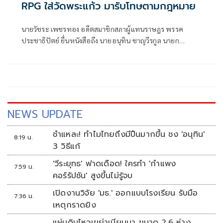
RPG ใส่วัดพระแก้ว มารับโทษตามกฎหมาย
นายวัชระ เพชรทอง อดีตสมาชิกสภาผู้แทนราษฎร พรรค
ประชาธิปัตย์ ยื่นหนังสือถึง นายอนุทิน ชาญวีรกูล นายก
รัฐมนตรีและรัฐมนตรีว่าการกระทรวงมหาดไทย เรื่อง ขอให้
ดำเนินการสอบสวนนำตัวผู้พยายามยิงระเบิด RPG ใส่พระบรม
มหาราชวังมารับโทษตามกฎหมาย
NEWS UPDATE
ชำแหละ! ทำไมไทยถึงมีปืนมากขึ้น ชง 'อนุทิน'
8:19 น.
3 วิธีแก้
'วีระยุทธ' ฟาดเดือด! ใครทำ 'กำแพง
7:59 น.
คอร์รัปชัน' สูงขึ้นไม่รู้จบ
เปิดงานวิจัย 'มธ.' ออกแบบโรงเรียน รับมือ
7:36 น.
เหตุกราดยิง
แผ่นดินไหวเขย่าเมียนมา ขนาด 2.6 ห่าง