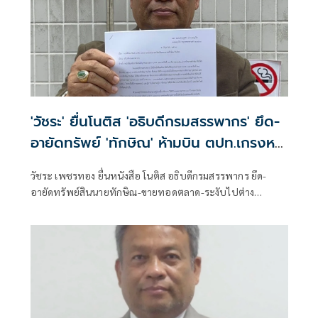
'วัชระ' ยื่นโนติส 'อธิบดีกรมสรรพากร' ยึด-
อายัดทรัพย์ 'ทักษิณ' ห้ามบิน ตปท.เกรงหนี้
สูญ
วัชระ เพชรทอง ยื่นหนังสือ โนติส อธิบดีกรมสรรพากร ยึด-
อายัดทรัพย์สินนายทักษิณ-ขายทอดตลาด-ระงับไปต่าง
ประเทศด่วนที่สุด