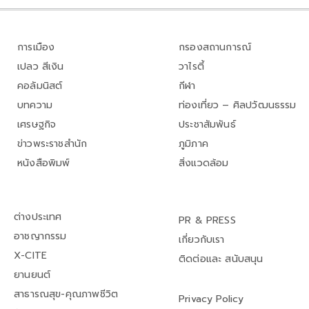
การเมือง
กรองสถานการณ์
เปลว สีเงิน
วาไรตี้
คอลัมนิสต์
กีฬา
บทความ
ท่องเที่ยว – ศิลปวัฒนธรรม
เศรษฐกิจ
ประชาสัมพันธ์
ข่าวพระราชสำนัก
ภูมิภาค
หนังสือพิมพ์
สิ่งแวดล้อม
ต่างประเทศ
PR & PRESS
อาชญากรรม
เกี่ยวกับเรา
X-CITE
ติดต่อและ สนับสนุน
ยานยนต์
สาธารณสุข-คุณภาพชีวิต
Privacy Policy