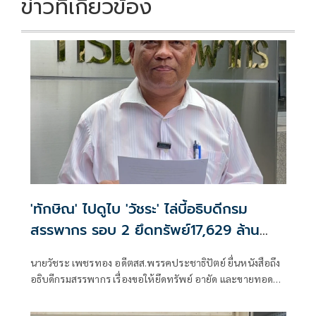
ข่าวที่เกี่ยวข้อง
'ทักษิณ' ไปดูไบ 'วัชระ' ไล่บี้อธิบดีกรม
สรรพากร รอบ 2 ยึดทรัพย์17,629 ล้าน
ตามคำพิพากษา
นายวัชระ เพชรทอง อดีตสส.พรรคประชาธิปัตย์ ยื่นหนังสือถึง
อธิบดีกรมสรรพากร เรื่องขอให้ยึดทรัพย์ อายัด และขายทอด
ตลาดทรัพย์สินของนายทักษิณ ชินวัตร (ฉบับที่ ๒)