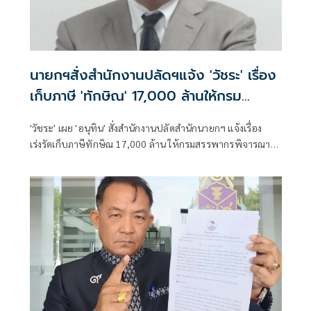
นายกฯสั่งสำนักงานปลัดฯแจ้ง 'วัชระ' เรื่อง
เก็บภาษี 'ทักษิณ' 17,000 ล้านให้กรม
สรรพากรแล้ว
'วัชระ' เผย 'อนุทิน' สั่งสำนักงานปลัดสำนักนายกฯ แจ้งเรื่อง
เร่งรัดเก็บภาษีทักษิณ 17,000 ล้าน ให้กรมสรรพากรพิจารณา
แล้ว บี้ 'ทักษิณ' ทำตามคำพิพากษาคนจะชื่นชมว่ามีเกียรติ
เคารพกฎหมาย