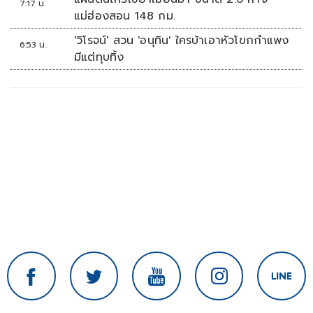
7:17 น.
แม่ฮ่องสอน 148 กม.
'วิโรจน์' สวน 'อนุทิน' ใครบ้าเอาหัวโขกกำแพง
6:53 น.
มีแต่ทุบทิ้ง