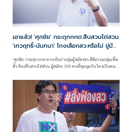
เอาแล้ว! 'ศุภชัย' กระตุกกกต.สืบสวนไต่สวน
'เทวฤทธิ์-นันทนา' โกงเลือกสว.หรือไม่ ขู่มี
หลักฐานเพียบ
'ศุภชัย' กระตุกกกต.หากเห็นว่ากลุ่มผู้สมัครสว.สีส้มรวมกลุ่มเพื่อ
ฮั้ว ต้องสืบสวนไต่ส่วน ผู้สมัคร 300 คนที่ชุมนุมกัน ใครเป็นคน
จ่ายค่าจัดเลี้ยง ค่าเช่าห้องประชุม ตั๋วเครื่องบิน พักที่ไหน ใคร
จ่าย 'เทวฤทธิ์ -นันทนา'โกงหรือไม่ ขู่หรือยากให้มีการร้อง ยินดี
จัดให้หลักฐานเพียบ