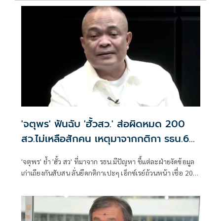
'จตุพร' ฟันฉับ 'ฮั้วสว.' ส่อผิดหมด 200
สว.ไม่เหลือสักคน เหตุมาจากกติกา รธน.60
เป็นปัญหา
'จตุพร' ย้ำ 'ฮั้ว สว' ที่มาจาก รธน.มีปัญหา ชี้แต่ละฝ่ายงัดข้อมูล
เก่าเถียงกันสับสน ลั่นยึดกติกาเปะๆ เอ็กซ์เรย์ถ้วนหน้า เชื่อ 200
สว.ไม่เหลือสักคน