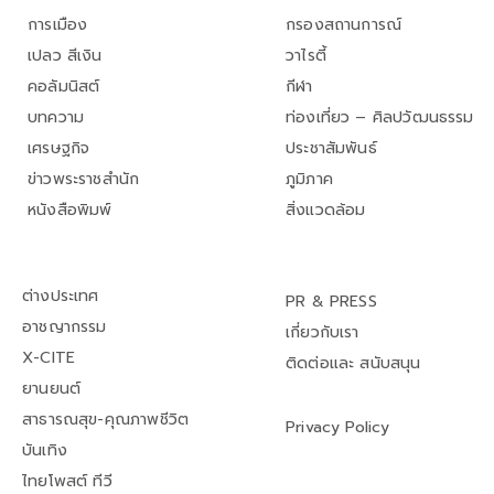
การเมือง
กรองสถานการณ์
เปลว สีเงิน
วาไรตี้
คอลัมนิสต์
กีฬา
บทความ
ท่องเที่ยว – ศิลปวัฒนธรรม
เศรษฐกิจ
ประชาสัมพันธ์
ข่าวพระราชสำนัก
ภูมิภาค
หนังสือพิมพ์
สิ่งแวดล้อม
ต่างประเทศ
PR & PRESS
อาชญากรรม
เกี่ยวกับเรา
X-CITE
ติดต่อและ สนับสนุน
ยานยนต์
สาธารณสุข-คุณภาพชีวิต
Privacy Policy
บันเทิง
ไทยโพสต์ ทีวี