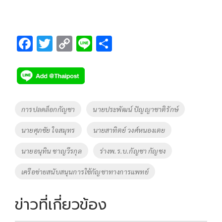
F
T
C
Li
S
ac
wi
o
n
h
e
tt
p
e
ar
b
er
y
e
o
Li
Tags
การปลดล็อกกัญชา
นายประพัฒน์ ปัญญาชาติรักษ์
o
n
นายศุภชัย ใจสมุทร
นายสาทิตย์ วงศ์หนองเตย
k
k
นายอนุทิน ชาญวีรกุล
ร่างพ.ร.บ.กัญชา กัญชง
เครือข่ายสนับสนุนการใช้กัญชาทางการแพทย์
ข่าวที่เกี่ยวข้อง