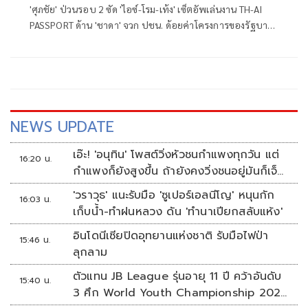
'ศุภชัย' ป่วนรอบ 2 ซัด 'ไอซ์-โรม-เท้ง' เซ็ตอัพเล่นงาน TH-AI
PASSPORT ด้าน 'ชาดา' จวก ปชน. ด้อยค่าโครงการของรัฐบาล
'เท้ง' แจงเหตุผลร่วมประชุม 'รักชนก' ฝากบอก 'อนุทิน' คน
ภท.ขัดขวางการประชุม
NEWS UPDATE
เอ๊ะ! 'อนุทิน' โพสต์วิ่งหัวชนกำแพงทุกวัน แต่
16:20 น.
กำแพงก็ยังสูงขึ้น ถ้ายังคงวิ่งชนอยู่มันก็เจ็บ
หัวอีก
'วราวุธ' แนะรับมือ 'ซูเปอร์เอลนีโญ' หนุนกัก
16:03 น.
เก็บน้ำ-ทำฝนหลวง ดัน 'ทำนาเปียกสลับแห้ง'
อินโดนีเซียปิดอุทยานแห่งชาติ รับมือไฟป่า
15:46 น.
ลุกลาม
ตัวแทน JB League รุ่นอายุ 11 ปี คว้าอันดับ
15:40 น.
3 ศึก World Youth Championship 2026