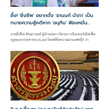
อึ้ง! 'ยิ่งชีพ' อยากตั้ง 'อานนท์ นำภา' เป็น
ทนายความสู้คดีหาก 'อนุทิน' ฟ้องหมิ่น
ประมาท
นายยิ่งชีพ อัชฌานนท์ ผู้อำนวยการโครงการอินเทอร์เน็ตเพื่อ
กฎหมายประชาชน (iLaw) โพสต์ข้อความผ่านเฟซบุ๊ก ว่า
9 ก.ค.ชี้ชะตา 'พ.ร.ก.เงินกู้4แสนล้าน' หาก