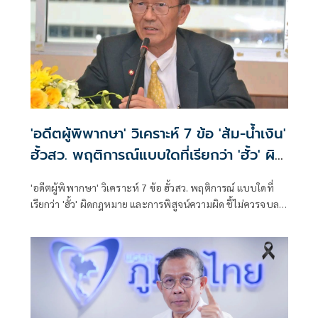
'อดีตผู้พิพากษา' วิเคราะห์ 7 ข้อ 'ส้ม-น้ำเงิน'
ฮั้วสว. พฤติการณ์แบบใดที่เรียกว่า 'ฮั้ว' ผิด
กฎหมาย
'อดีตผู้พิพากษา' วิเคราะห์ 7 ข้อ ฮั้วสว. พฤติการณ์ แบบใดที่
เรียกว่า 'ฮั้ว' ผิดกฎหมาย และการพิสูจน์ความผิด ชี้ไม่ควรจบลง
ด้วยคำถามชวนแตกแยกว่า 'ส้มฮั้วหรือน้ำเงินฮั้ว?' แต่ควรจบลง
ด้วยหลักนิติธรรมที่ว่า 'ใครทำผิดกฎหมายต้องถูกลงโทษ และ
ใครบริสุทธิ์ต้องได้รับการปกป้อง' โดยใช้มาตรฐานเดียวกัน