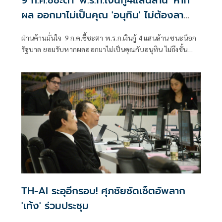
ผล ออกมาไม่เป็นคุณ 'อนุทิน' ไม่ต้องลา
ออก
ฝ่านค้านมั่นใจ 9 ก.ค.ชี้ชะตา พ.ร.ก.เงินกู้ 4 แสนล้าน ชนะน็อก
รัฐบาล ยอมรับหากผลออกมาไม่เป็นคุณกับอนุทิน ไม่ถึงขั้น
ทำให้นายกฯต้องลาออก แต่ขึ้นอยู่กับจิตสำนึก พบต้องใช้ 6
เสียง ลงมติออกพ.ร.ก.ขัดรธน.
TH-AI ระอุอีกรอบ! ศุภชัยซัดเซ็ตอัพลาก
'เท้ง' ร่วมประชุม