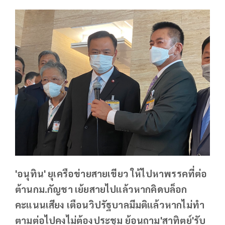
'อนุทิน' ยุเครือข่ายสายเขียว ให้ไปหาพรรคที่ต่อ
ต้านกม.กัญชา เย้ยสายไปแล้วหากคิดบล็อก
คะแนนเสียง เตือนวิปรัฐบาลมีมติแล้วหากไม่ทำ
ตามต่อไปคงไม่ต้องประชุม ย้อนถาม'สาทิตย์'รับ