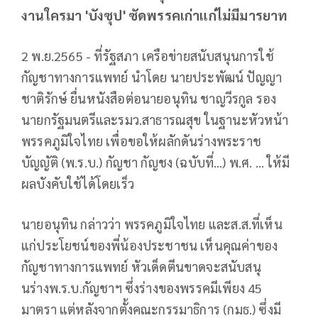
งานใครมา 'บังซุป' ซัดพรรคเก่าแก่ไม่มีมารยาท
2 พ.ย.2565 - ที่รัฐสภา เครือข่ายสนับสนุนการใช้
กัญชาทางการแพทย์ นำโดย นายประพัฒน์ ปัญญา
ชาติรักษ์ ยื่นหนังสือต่อนายอนุทิน ชาญวีรกูล รอง
นายกรัฐมนตรีและรมว.สาธารณสุข ในฐานะหัวหน้า
พรรคภูมิใจไทย เพื่อขอให้ผลักดันร่างพระราช
บัญญัติ (พ.ร.บ.) กัญชา กัญชง (ฉบับที่…) พ.ศ. … ให้มี
ผลบังคับใช้ได้โดยเร็ว
นายอนุทิน กล่าวว่า พรรคภูมิใจไทย และส.ส.ที่เห็น
แก่ประโยชน์ของพี่น้องประชาชน เห็นคุณค่าของ
กัญชาทางการแพทย์ หัวเด็ดตีนขาดจะสนับสนุ
นร่างพ.ร.บ.กัญชาฯ ซึ่งร่างของพรรคมีเพียง 45
มาตรา แต่หลังจากตั้งคณะกรรมาธิการ (กมธ.) ซึ่งมี