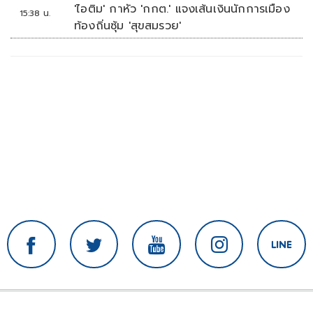
ที่สิงคโปร์
'ไอติม' กาหัว 'กกต.' แจงเส้นเงินนักการเมือง
15:38 น.
ท้องถิ่นซุ้ม 'สุขสมรวย'