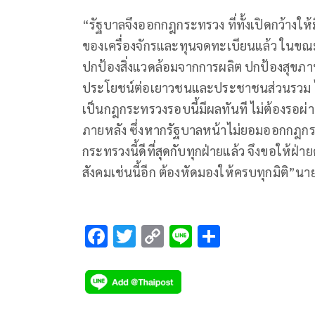
“รัฐบาลจึงออกกฎกระทรวง ที่ทั้งเปิดกว้างให้
ของเครื่องจักรและทุนจดทะเบียนแล้ว ในขณะ
ปกป้องสิ่งแวดล้อมจากการผลิต ปกป้องสุขภาพข
ประโยชน์ต่อเยาวชนและประชาชนส่วนรวม ไม่ใช
เป็นกฎกระทรวงรอบนี้มีผลทันที ไม่ต้องรอผ
ภายหลัง ซึ่งหากรัฐบาลหน้าไม่ยอมออกกฎกระ
กระทรวงนี้ดีที่สุดกับทุกฝ่ายแล้ว จึงขอให้ฝ
สังคมเช่นนี้อีก ต้องหัดมองให้ครบทุกมิติ”น
F
T
C
Li
S
ac
wi
o
n
h
e
tt
p
e
ar
b
er
y
e