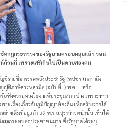
ย้ำชัดกฎกระทรวงของรัฐบาลครอบคลุมแล้ว วอน
ห้ถ้วนถี่ เพราะเสรีเกินไปเป็นดาบสองคม
ญชีรายชื่อ พรรคพลังประชารัฐ (พปชร.) กล่าวถึง
ญัติภาษีสรรพสามิต (ฉบับที่…) พ.ศ. … หรือ
ดใจรับฟังความห่วงใยจากที่ประชุมสภา บ้าง เพราะหาก
เรื่องเกี่ยวกับภูมิปัญญาท้องถิ่น เพื่อสร้างรายได้
างเต็มที่อยู่แล้ว แต่ พ.ร.บ.สุราก้าวหน้านั้น เห็นได้
จะส่งผลกระทบต่อประชาชนมาก ซึ่งรัฐบาลได้ระบุ