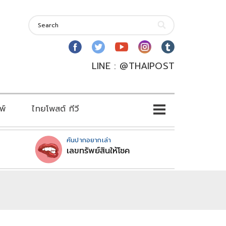
LINE : @THAIPOST
พ์
ไทยโพสต์ ทีวี
คันปากอยากเล่า
เลขทรัพย์สินให้โชค