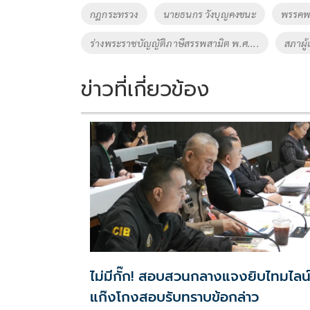
o
Li
Tags
กฎกระทรวง
นายธนกร วังบุญคงชนะ
พรรคพล
o
n
ร่างพระราชบัญญัติภาษีสรรพสามิต พ.ศ....
สภาผู
k
k
ข่าวที่เกี่ยวข้อง
ไม่มีกั๊ก! สอบสวนกลางแจงยิบไทมไลน
แก๊งโกงสอบรับทราบข้อกล่าว