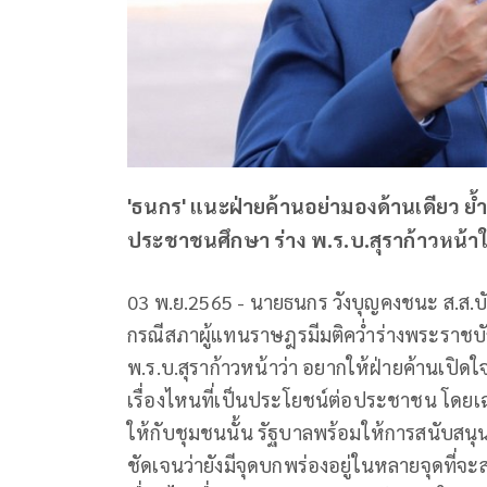
'ธนกร' แนะฝ่ายค้านอย่ามองด้านเดียว 
ประชาชนศึกษา ร่าง พ.ร.บ.สุราก้าวหน้าใ
03 พ.ย.2565 - นายธนกร วังบุญคงชนะ ส.ส.บั
กรณีสภาผู้แทนราษฎรมีมติคว่ำร่างพระราชบัญ
พ.ร.บ.สุราก้าวหน้าว่า อยากให้ฝ่ายค้านเปิ
เรื่องไหนที่เป็นประโยชน์ต่อประชาชน โดยเฉพาะ
ให้กับชุมชนนั้น รัฐบาลพร้อมให้การสนับสนุนอย่
ชัดเจนว่ายังมีจุดบกพร่องอยู่ในหลายจุดที่