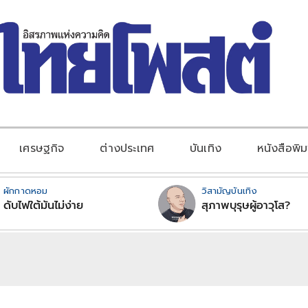
เศรษฐกิจ
ต่างประเทศ
บันเทิง
หนังสือพิม
ผักกาดหอม
วิสามัญบันเทิง
ดับไฟใต้มันไม่ง่าย
สุภาพบุรุษผู้อาวุโส?