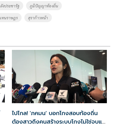
ังประชารัฐ
ภูมิปัญญาท้องถิ่น
้แทนราษฎร
สุราก้าวหน้า
์
ไปไกล! 'ภคมน' บอกโกงสอบท้องถิ่น
ต้องสาวถึงคนสร้างระบบโกงไม่ใช่จบแค่