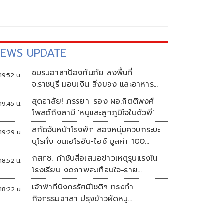
EWS UPDATE
ชมรมอาสาป้องกันภัย ลงพื้นที่
19:52 น.
จ.ราชบุรี มอบเงิน สิ่งของ และอาหาร
กลางวัน แก่โรงเรียนบ้านหนองน้ำใส
สุดอาลัย! ภรรยา 'รอง ผอ.กิตติพงศ์'
19:45 น.
โพสต์ถึงสามี 'หนูและลูกภูมิใจในตัวพี่'
สกัดจับหน้าโรงพัก สองหนุ่มควบกระบะ
19:29 น.
บุโรทั่ง ขนเฮโรอีน-ไอซ์ มูลค่า 100
ล้าน
กสทช. กำชับสื่อเสนอข่าวเหตุรุนแรงใน
18:52 น.
โรงเรียน งดภาพสะเทือนใจ-ราย
ละเอียดเสี่ยงเลียนแบบ
เจ้าฟ้าทีปังกรรัศมีโชติฯ ทรงทำ
18:22 น.
กิจกรรมอาสา ปรุงข้าวผัดหมู
พระราชทานประชาชน