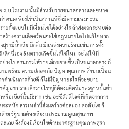
าม พ.ร.บ.โรงงาน นั้นมีสำหรับรายขนาดกลางและขนาด
มีข้อกำหนดเพียงให้เป็นสถานที่ซึ่งมีความเหมาะสม
ตั้งแบบไม่มีเงื่อนไขได้อย่างไร ถ้าส่งผลกระทบต่อ
ว่าสร้างความเดือดร้อนจะใช้กฎหมายใดไปแก้ไขหาก
งสุรามีน้ำเสีย มีกลิ่น มีแหล่งความร้อนเช่น การตั้ง
งดีๆนี่เอง อันตรายเกิดขึ้นได้ใช่ไหม จะไม่ให้มี
อย่างไร ส่วนการให้รายเล็กขยายขึ้นเป็นขนาดกลาง ก็
ดูความพร้อม ความปลอดภัย ปัญหาคุณภาพ สิ่งปนเปื้อน
กดำเนินการด้วยดี ก็ไม่มีปัญหาอะไรที่จะขยาย
ัญมาก รายเล็กรายใหญ่ก็ต้องผลิตที่มาตรฐานขั้นต่ำ
หรือเบียร์นั้นมีมาก เช่น อะซีตัลดีไฮด์ที่เกิดจากการ
หะหนัก สารเหล่านี้ส่งผลร้ายต่อสมอง ต่อตับไต ก็
โภคด้วย รัฐบาลต้องเสียงบประมาณดูแลสุขภาพ
ละเลย จึงต้องมีเงื่อนไขด้านมาตรฐานคุณภาพสุรา