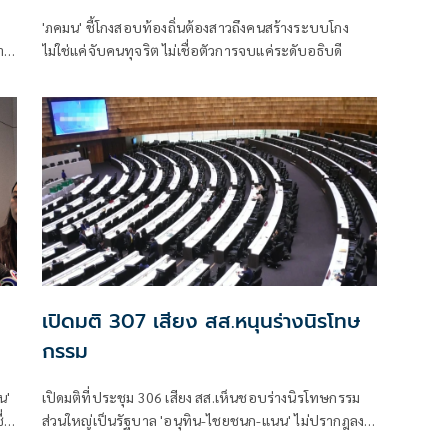
อธิบดี
'ภคมน' ชี้โกงสอบท้องถิ่นต้องสาวถึงคนสร้างระบบโกง
จาก
ไม่ใช่แค่จับคนทุจริต ไม่เชื่อตัวการจบแค่ระดับอธิบดี
าน
เปิดมติ 307 เสียง สส.หนุนร่างนิรโทษ
กรรม
น'
เปิดมติที่ประชุม 306 เสียง สส.เห็นชอบร่างนิรโทษกรรม
ื่อ
ส่วนใหญ่เป็นรัฐบาล 'อนุทิน-ไชยชนก-แนน' ไม่ปรากฎลง
-
คะแนน ขณะที่ 141 เสียงค้าน มี 'อดิศร' จากเพื่อไทยร่วม