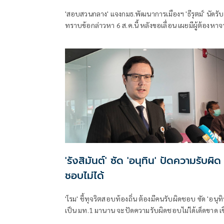
'สอบสวนกลาง' แจงกมธ.พัฒนาการเมืองฯ 'ธีรุตม์' นัดรับ
ทราบข้อกล่าวหา 6 ส.ค.นี้ หลังขอเลื่อน เผยมีผู้ต้องหา
ภาคเอกชนรับสารภาพ 1 คนแล้ว เตรียมส่งข้อมูลหลักฐ
ไปยัง ป.ป.ช. ต่อ
'รังสิมันต์' ซัด 'อนุทิน' ปัดความรับผิด
ชอบไม่ได้
'โรม' ชี้ทุจริตสอบท้องถิ่น ต้องมีคนรับผิดชอบ ซัด 'อนุทิ
เป็น มท.1 มานาน จะปัดความรับผิดชอบไม่ได้เด็ดขาด เช
ระดับบิ๊กไฟเขียว จนเกิดมหากาพย์ทุจริตพ่วงข้อหาอั้งยี่