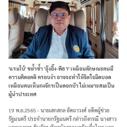
'แรมโบ้' ขย้ำซ้ำ 'อุ๊งอิ๊ง-พิธา' เหมือนลักษณะคนมี
ความคิดอคติ ครอบงำ อาจจะทำให้จิตใจมืดบอด
เหมือนคนเห็นกงจักรเป็นดอกบัว ไม่เหมาะสมเป็น
ผู้นำประเทศ
19 พ.ย.2565 - นายเสกสกล อัตถาวงศ์ อดีตผู้ช่วย
รัฐมนตรี ประจำนายกรัฐมนตรี กล่าวถึงกรณี นางสาว