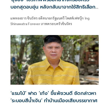
บอกสุดอบอุ่น หลังกลับมาจากใช้สิทธิเลือก
ตั้งผู้ว่า กทม.
แพทองธาร ชินวัตร อดีตนายกรัฐมนตรี โพสต์เฟซบุ๊ก Ing
Shinawatra Forever ภาพครอบครัวชินวัตร
‘แรมโบ้’ ฟาด ‘เท้ง’ ขี้แพ้ชวนตี ซัดกล่าวหา
‘ระบอบสีน้ำเงิน’ ทำบ้านเมืองเสียบรรยากาศ