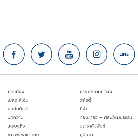
การเมือง
กรองสถานการณ์
เปลว สีเงิน
วาไรตี้
คอลัมนิสต์
กีฬา
บทความ
ท่องเที่ยว – ศิลปวัฒนธรรม
เศรษฐกิจ
ประชาสัมพันธ์
ข่าวพระราชสำนัก
ภูมิภาค