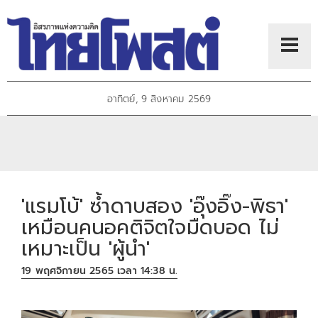
อาทิตย์, 9 สิงหาคม 2569
'แรมโบ้' ซ้ำดาบสอง 'อุ๊งอิ๊ง-พิธา'
เหมือนคนอคติจิตใจมืดบอด ไม่
เหมาะเป็น 'ผู้นำ'
19 พฤศจิกายน 2565 เวลา 14:38 น.