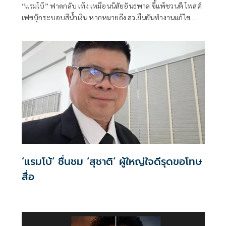
“แรมโบ้” ฟาดกลับ เท้ง เหมือนนิสัยอันธพาล ขี้แพ้ชวนตี โพสต์
เฟซบุ๊กระบอบสีน้ำเงิน หากหมายถึง สว.ยืนยันทำงานแก้ไข
ปัญหาประชาชน บ้านเมืองได้ดี ไม่มีใครคิดร้าย มองเป็นผู้นำ
ฝ่ายค้านควรทำหน้าที่ตัวเองให้ดีก่อน ไม่ควรใส่ร้ายผู้อื่นทำให้
เสียบรรยากาศ
’แรมโบ้‘ ชื่นชม ‘สุชาติ‘ ผู้ใหญ่ใจดีรุดขอโทษ
สื่อ