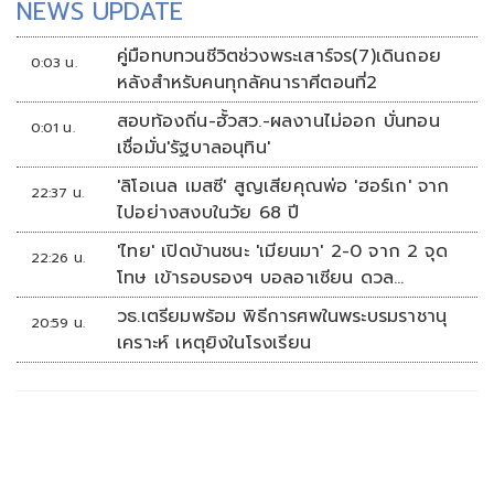
NEWS UPDATE
คู่มือทบทวนชีวิตช่วงพระเสาร์จร(7)เดินถอย
0:03 น.
หลังสำหรับคนทุกลัคนาราศีตอนที่2
สอบท้องถิ่น-ฮั้วสว.-ผลงานไม่ออก บั่นทอน
0:01 น.
เชื่อมั่น'รัฐบาลอนุทิน'
'ลิโอเนล เมสซี' สูญเสียคุณพ่อ 'ฮอร์เก' จาก
22:37 น.
ไปอย่างสงบในวัย 68 ปี
'ไทย' เปิดบ้านชนะ 'เมียนมา' 2-0 จาก 2 จุด
22:26 น.
โทษ เข้ารอบรองฯ บอลอาเซียน ดวล
'สิงคโปร์'
วธ.เตรียมพร้อม พิธีการศพในพระบรมราชานุ
20:59 น.
เคราะห์ เหตุยิงในโรงเรียน