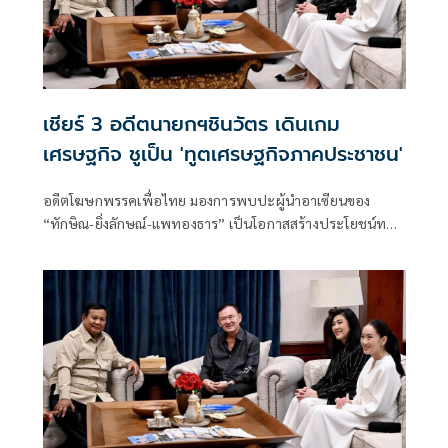
เชียร์ 3 อดีตนายกฯชินวัตร เดินเกม
เศรษฐกิจ ชูเป็น 'ทูตเศรษฐกิจภาคประชาชน'
อดีตโฆษกพรรคเพื่อไทย มองการพบปะผู้นำอาเซียนของ
“ทักษิณ-ยิ่งลักษณ์-แพทองธาร” เป็นโอกาสสร้างประโยชน์ทาง
เศรษฐกิจ ย้ำไม่ใช่การวัดพลังการเมือง แต่เป็นการใช้คอนเน
กชันส่วนตัวช่วยเปิดตลาดใหม่ ดึงการลงทุน พร้อมวอนกลุ่มที่
จับตาเลิกมองด้วยอคติ หันมามองผลลัพธ์ต่อประชาชน