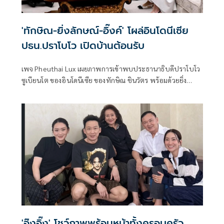
'ทักษิณ-ยิ่งลักษณ์-อิ๊งค์' โผล่อินโดนีเซีย
ปธน.ปราโบโว เปิดบ้านต้อนรับ
เพจ Pheuthai Lux เผยภาพการเข้าพบประธานาธิบดีปราโบโว
ซูเบียนโต ของอินโดนีเซีย ของทักษิณ ชินวัตร พร้อมด้วยยิ่ง
ลักษณ์ และแพทองธาร ชินวัตร ที่กรุงจาการ์ตา โดยการหารือ
เป็นไปอย่างอบอุ่น มี
'อุ๊งอิ๊ง' โชว์ภาพพร้อมหน้าทั้งครอบครัว