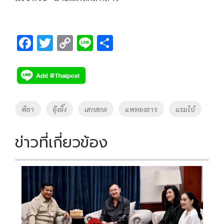
F
T
C
Li
S
ac
wi
o
n
h
e
tt
p
e
ar
b
er
y
e
o
Li
Tags
พิธา
อุ๊งอิ๊ง
เสกสกล
แพทองธาร
แรมโบ้
o
n
k
k
ข่าวที่เกี่ยวข้อง