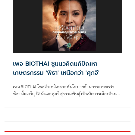
เพจ BIOTHAI ชูแนวคิดแก้ปัญหา
เกษตรกรรม 'พิธา' เหนือกว่า 'ศุภจี'
เพจ BIOTHAI โพสต์บทวิเคราะห์นโยบายด้านการเกษตรว่า
พิธา ลิ้มเจริญรัตน์ และศุภจี สุธรรมพันธุ์ เป็นนักการเมืองต่างเส้น
ทาง 2 คนที่มีบ