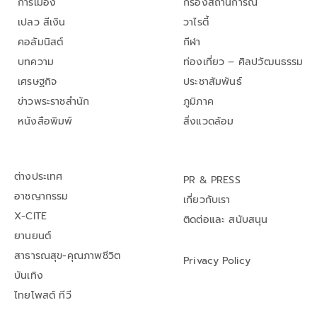
การเมือง
กรองสถานการณ์
เปลว สีเงิน
วาไรตี้
คอลัมนิสต์
กีฬา
บทความ
ท่องเที่ยว – ศิลปวัฒนธรรม
เศรษฐกิจ
ประชาสัมพันธ์
ข่าวพระราชสำนัก
ภูมิภาค
หนังสือพิมพ์
สิ่งแวดล้อม
ต่างประเทศ
PR & PRESS
อาชญากรรม
เกี่ยวกับเรา
X-CITE
ติดต่อและ สนับสนุน
ยานยนต์
สาธารณสุข-คุณภาพชีวิต
Privacy Policy
บันเทิง
ไทยโพสต์ ทีวี