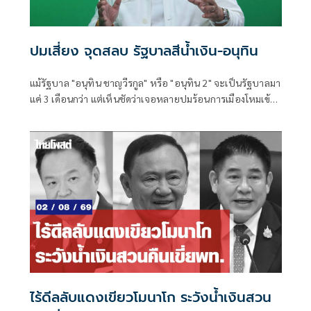
ปมเสี่ยง จุดสลบ รัฐบาลสีน้ำเงิน-อนุทิน
แม้รัฐบาล "อนุทิน ชาญวีรกูล" หรือ "อนุทิน 2" จะเป็นรัฐบาลมา
แค่ 3 เดือนกว่า แต่เห็นชัดว่าเจอหลายปมร้อนการเมืองโหมเข้า
ใส่อย่างต่อเนื่อง อย่างเช่นช่วงหลายวันที่ผ่านมา
ไร้ดีลลับแดงเขียวโมนาโก ระวังน้ำเงินสวน