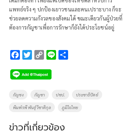
เดิมก็ต้องทำ เพียงแต่เปิดช่องให้ชัดสำหรับการ
แพทย์จริง ๆ ปกป้องเยาวชนและคนเปราะบาง ก็จะ
ช่วยลดความกังวลของสังคมได้ ขณะเดียวกันผู้ป่วยที่
ต้องการกัญชาเพื่อการรักษาก็ยังได้ประโยชน์อยู่
F
T
C
Li
S
ac
wi
o
n
h
e
tt
p
e
ar
b
er
y
e
o
Li
Tags
กัญชง
กัญชา
ปชป.
ประชาธิปัตย์
o
n
พิมพ์รพี พันธุ์วิชาติกุล
ภูมิใจไทย
k
k
ข่าวที่เกี่ยวข้อง