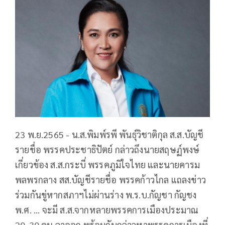
23 พ.ย.2565 - น.ส.พิมพ์รพี พันธุ์วิชาติกุล ส.ส.บัญชี
รายชื่อ พรรคประชาธิปัตย์ กล่าวถึงนายสฤษฏ์พงษ์
เกี่ยวข้อง ส.ส.กระบี่ พรรคภูมิใจไทย และนายคารม
พลพรกลาง สส.บัญชีรายชื่อ พรรคก้าวไกล แถลงข่าว
ร่วมกันขู่หากสภาฯไม่ผ่านร่าง พ.ร.บ.กัญชา กัญชง
พ.ศ. ... จะมี ส.ส.จากหลายพรรคการเมืองประมาณ
20-30 คน ลาออก พร้อมกับกล่าวหาพรรคการเมืองที่