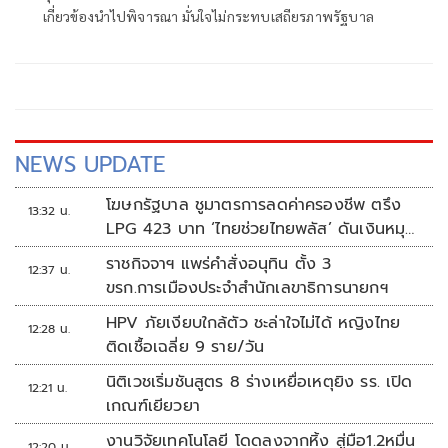
เกี่ยวข้องนำไปพิจารณา มั่นใจไม่กระทบเสถียรภาพรัฐบาล
NEWS UPDATE
โฆษกรัฐบาล ชูมาตรการลดค่าครองชีพ ตรึง
13:32 น.
LPG 423 บาท ‘ไทยช่วยไทยพลัส’ ดันเงินหมุน
แสนล้าน
ราชกิจจาฯ แพร่คำสั่งอนุทิน ตั้ง 3
12:37 น.
ขรก.การเมืองประจำสำนักเลขาธิการนายกฯ
HPV ภัยเงียบใกล้ตัว ชะล่าใจไม่ได้ หญิงไทย
12:28 น.
ติดเชื้อเฉลี่ย 9 ราย/วัน
นิติเวชเริ่มชันสูตร 8 ร่างเหยื่อเหตุยิง รร. เปิด
12:21 น.
เกณฑ์เยียวยา
งานวิจัยเทคโนโลยี โดดลงจากหิ้ง สู่มือ1.2หมื่น
12:20 น.