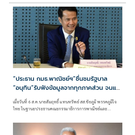
“ประธาน กมธ.พาณิชย์ฯ”ชื่นชมรัฐบาล
“อนุทิน”รับฟังข้อมูลจากทุกภาคส่วน จนแก้
ปัญหาภาคเกษตรได้ตรงจุด ดันราคาปาล์ม-
เมื่อวันที่ 6 ส.ค.นายสัมฤทธิ์ แทนทรัพย์ สส.ชัยภูมิ พรรคภูมิใจ
ยางพาราพุ่งขึ้นต่อเนื่อง เกษตรกรเริ่มยิ้มได้
ไทย ในฐานะประธานคณะกรรมาธิการการพาณิชย์และ
ทรัพย์สินทางปัญญา สภาผู้แทนราษฎร เปิดเผยถึงสถานการณ์
ราคาสินค้าเกษตรว่า ขณะนี้ภาพรวมถือว่าอยู่ในเกณฑ์ดี