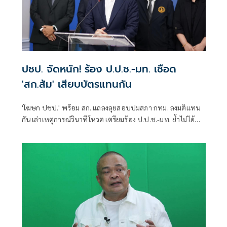
ปชป. จัดหนัก! ร้อง ป.ป.ช.-มท. เชือด
'สก.ส้ม' เสียบบัตรแทนกัน
'โฆษก ปชป.' พร้อม สก. แถลงลุยสอบปมสภา กทม. ลงมติแทน
กัน เล่าเหตุการณ์วินาทีโหวต เตรียมร้อง ป.ป.ช.-มท. ย้ำไม่ได้
กลั่นแกล้งทางการเมือง แต่ต้องร่วมสร้างความโปร่งใส