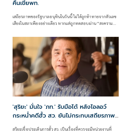
คืนเขี่ยพท.
เสถียรภาพของรัฐบาลอนุทินในวันนี้ ไม่ได้ถูกท้าทายจากตัวเลข
เสียงในสภาเพียงอย่างเดียว หากแต่ถูกทดสอบผ่าน “สงคราม
ข่าวลือ” และความพยายามสร้างภาพความแตกแยกภายในเครือ
ข่ายอำนาจของพรรคภูมิใจไทย
'สุริยะ' มั่นใจ 'ภท.' รับมือได้ หลังไอลอว์
กระหน่ำคดีฮั้ว สว. ยันไม่กระทบเสถียรภาพ
รัฐบาล
สุริยะเชื่อประเด็นการฮั้ว สว. เป็นเรื่องที่ควรจะมีหน่วยงานที่