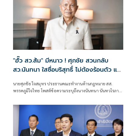
"ฮั๊ว สว.ส้ม" มีหนาว ! ศุภชัย สวนกลับ
สว.นันทนา ใสซื่อบริสุทธิ์ ไม่ต้องร้อนตัว แฉ
เรียกประชุม สว.ส้ม ณ.ห้องจูปิเตอร์
นายศุภชัย ใจสมุทร ประธานคณะทำงานด้านกฎหมาย สส.
เมืองทองธานี ไม่ได้แชร์ค่าใช้จ่านกัน เพรามี
พรรคภูมิใจไทย โพสต์ข้อความระบุถึงนางนันทนา นันทวโรภาส
หลักฐาน "หิรัญ - ฟ้าเดียวกัน" ทั้งจอง ทั้ง
สมาชิกวุฒิสภา กรณีการ ฮั๊ว สว.ส้ม ไม่ต้องร้อนตัว โดยระบุ
จ่าย
พฤติกรรม จัดประชุมผู้สมัคร สว.ส้ม ที่ห้องจูปิเตอร์ เมืองทอง
ธานี