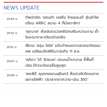
NEWS UPDATE
ทัพนักบิด 'ฮอนด้า เรซซิ่ง ไทยแลนด์' ลุ้นล่าโพ
20:43 น.
เดียม ARRC สนาม 4 ที่มัลดาลิกา
‘ศุภมาส’ สั่งเข้มตรวจคลินิกเสริมความงาม ย้ำ
20:32 น.
โฆษณาราคาต้องจ่ายจริง
พี่ชาย 'ฮลุน โซโล่' แจ้งกำหนดการสวดอภิธรรม
20:12 น.
ศพ เตรียมจัดพิธีฌาปนกิจ 11 ส.ค.
'ลลิดา' โต้ 'รักชนก' ปมงบน้ำบาดาล ชี้พื้นที่
20:07 น.
ปชน.ได้วงเงินเฉลี่ยสูงสุด
'พลพีร์' ลุยชายแดนสุรินทร์ สั่งเร่งรัดโครงการ
20:06 น.
ขยายไฟฟ้า 'ปราสาทตาควาย-เนิน 350'