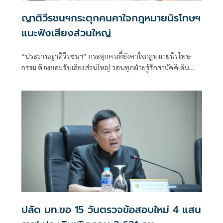
ญาติวีรชนฯกระตุกคนคาใจกฎหมายนิรโทษฯ
แนะฟังเสียงส่วนใหญ่
“ประธานญาติวีรชนฯ” กระตุกคนที่ยังคาใจกฎหมายนิรโทษ
กรรม ต้องยอมรับเสียงส่วนใหญ่ วอนทุกฝ่ายรู้รักสามัคคีเดิน
หน้าสร้างสังคมสันติสุขตามเจตนารมณ์ ย้ำหลักการ คดี ม.112
เป็น ”พระราชอำนาจ” ผู้ใดจะละเมิดมิได้เผยผู้มีอายุต่ำกว่า 18
ปีส่วนใหญ่เข้าสู่กระบวนการฟื้นฟูเกือบหมดแล้ว แนะคนที่โดน
คดีม.112 ให้ขอพระราชทานอภัยโทษเป็นรายบุคคลได้
ปลัด มท.ขอ 15 วันตรวจข้อสอบใหม่ 4 แสน