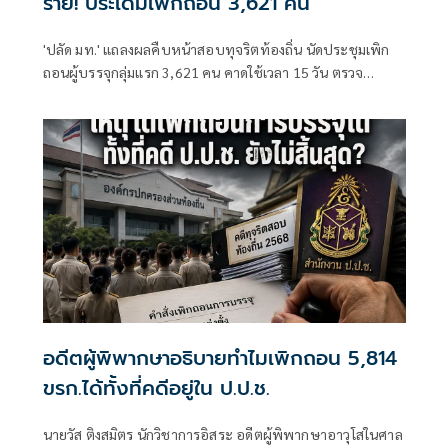
ราย! ประเดิมเพิกถอน 3,621 คน
'ปลัด มท.' แถลงผลคืบหน้าสอบทุจริตท้องถิ่น นัดประชุมเพิก
ถอนผู้บรรจุกลุ่มแรก 3,621 คน คาดใช้เวลา 15 วัน ตรวจ
ข้อสอบใหม่ทั้ง 4 แสนคน จัดลำดับใหม่พร้อมเรียกบรรจุทันที
อดีตผู้พิพากษาอธิบายทำไมเพิกถอน 5,814
ขรก.ได้ทั้งที่คดีอยู่ใน ป.ป.ช.
นายวัส ติงสมิตร นักวิชาการอิสระ อดีตผู้พิพากษาอาวุโสในศาล