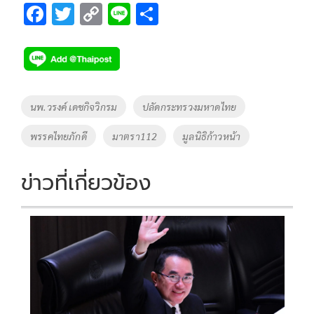
F
T
C
Li
S
ac
wi
o
n
h
e
tt
p
e
ar
b
er
y
e
o
Li
Tags
นพ.วรงค์ เดชกิจวิกรม
ปลัดกระทรวงมหาดไทย
o
n
พรรคไทยภักดี
มาตรา112
มูลนิธิก้าวหน้า
k
k
ข่าวที่เกี่ยวข้อง