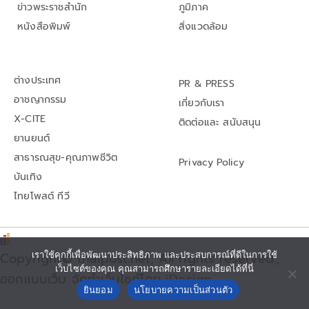
ข่าวพระราชสำนัก
ภูมิภาค
หนังสือพิมพ์
สิ่งแวดล้อม
ต่างประเทศ
PR & PRESS
อาชญากรรม
เกี่ยวกับเรา
X-CITE
ติดต่อและ สนับสนุน
ยานยนต์
สาธารณสุข-คุณภาพชีวิต
Privacy Policy
บันเทิง
ไทยโพสต์ ทีวี
เราใช้คุกกี้เพื่อพัฒนาประสิทธิภาพ และประสบการณ์ที่ดีในการใช้
Copyright© thaipost.net, All rights reserved.,
เว็บไซต์ของคุณ คุณสามารถศึกษารายละเอียดได้ที่นี่
ออกแบบเว็บ จัดทำเว็บไซต์โดย iDesign
ยินยอม
นโยบายความเป็นส่วนตัว