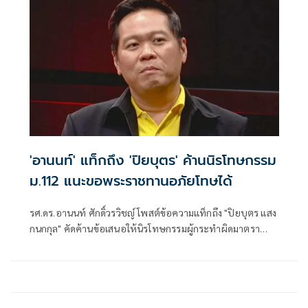
'อานนท์' แท็กถึง 'ปิยบุตร' ค้านนิรโทษกรรม
ม.112 แนะขอพระราชทานอภัยโทษได้
รศ.ดร.อานนท์ ศักดิ์วรวิชญ์ โพสต์ข้อความแท็กถึง "ปิยบุตร แสง
กนกกุล" คัดค้านข้อเสนอให้นิรโทษกรรมผู้กระทำผิดมาตรา
112 ที่เป็นเยาวชน ระ