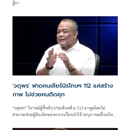
ฎีกา
'จตุพร' ฟาดคนเชียร์นิรโทษฯ 112 แค่สร้าง
ภาพ ไม่ช่วยคนติดคุก
“จตุพร” วิจารณ์ผู้ที่หยิบประเด็นคดี ม.112 มาพูดโดยไม่
สามารถช่วยผู้ต้องโทษออกจากเรือนจำได้ ระบุการเคลื่อนไหว
ที่หวังเพียงคะแนนนิยมไม่แก้ปัญหา พร้อมชี้ช่องทางขอ
พระราชทานอภัยโทษเป็นทางเลือกที่มีโอกาสมากที่สุด