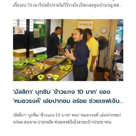
เกี่ยวงบ 70 เอาไปอภิปรายไม่ไว้วางใจ เปิดกองทุนบำนาญ สส.-
สว.ขอ งบ 294 ล้าน เชื่อสถานะติดลบ จี้นักการเมืองเสียสละอย่า
เบียดเบียนภาษีปชช.
'มัลลิกา' บุกชิม 'ข้าวแกง 10 บาท' ของ
'หมอวรงค์' เอ่ยปากชม อร่อย ช่วยเซฟเงิน
ประชาชน
'มัลลิกา' บุกชิม 'ข้าวแกง 10 บาท' ของ 'หมอวรงค์' เอ่ยปากชม!
อร่อย สะอาด ประหยัด ช่วยเซฟเงินในกระเป๋าประชาชน