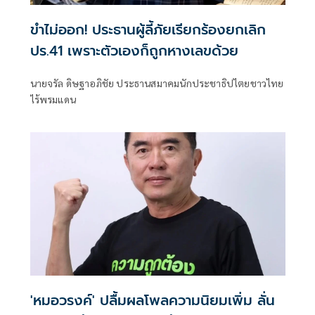
ขำไม่ออก! ประธานผู้ลี้ภัยเรียกร้องยกเลิก
ปร.41 เพราะตัวเองก็ถูกหางเลขด้วย
นายจรัล ดิษฐาอภิชัย ประธานสมาคมนักประชาธิปไตยชาวไทย
ไร้พรมแดน
'หมอวรงค์' ปลื้มผลโพลความนิยมเพิ่ม ลั่น