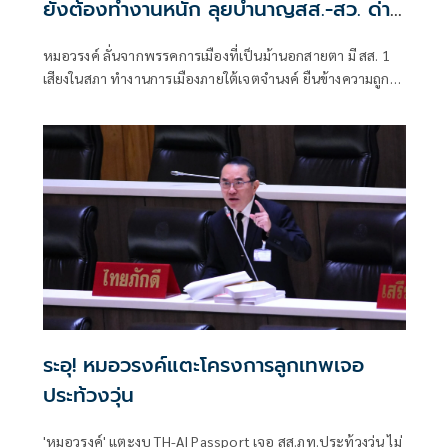
ยังต้องทำงานหนัก ลุยบำนาญสส.-สว. ด่าน
รีดไถ่
หมอวรงค์ ลั่นจากพรรคการเมืองที่เป็นม้านอกสายตา มี สส. 1
เสียงในสภา ทำงานการเมืองภายใต้เจตจำนงค์ ยืนข้างความถูก
ต้อง ต้องขอบคุณเสียงสนับสนุน
ระอุ! หมอวรงค์แตะโครงการลูกเทพเจอ
ประท้วงวุ่น
'หมอวรงค์' แตะงบ TH-AI Passport เจอ สส.ภท.ประท้วงวุ่น ไม่