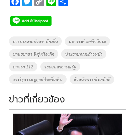
F
T
C
Li
S
ac
wi
o
n
h
e
tt
p
e
ar
b
er
y
e
o
Li
Tags
การกระจายอำนาจท้องถิ่น
นพ.วรงค์ เดชกิจวิกรม
o
n
นายธนาธร จึงรุ่งเรืองกิจ
ประธานคณะก้าวหน้า
k
k
มาตรา 112
ระบอบสาธารณรัฐ
ร่างรัฐธรรมนูญแก้ไขเพิ่มเติม
หัวหน้าพรรคไทยภักดี
ข่าวที่เกี่ยวข้อง