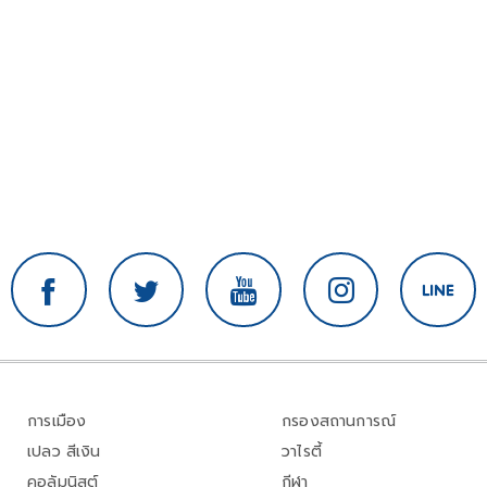
การเมือง
กรองสถานการณ์
เปลว สีเงิน
วาไรตี้
คอลัมนิสต์
กีฬา