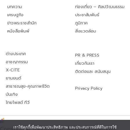
บทความ
ท่องเที่ยว – ศิลปวัฒนธรรม
เศรษฐกิจ
ประชาสัมพันธ์
ข่าวพระราชสำนัก
ภูมิภาค
หนังสือพิมพ์
สิ่งแวดล้อม
ต่างประเทศ
PR & PRESS
อาชญากรรม
เกี่ยวกับเรา
X-CITE
ติดต่อและ สนับสนุน
ยานยนต์
สาธารณสุข-คุณภาพชีวิต
Privacy Policy
บันเทิง
ไทยโพสต์ ทีวี
เราใช้คุกกี้เพื่อพัฒนาประสิทธิภาพ และประสบการณ์ที่ดีในการใช้
Copyright© thaipost.net, All rights reserved.,