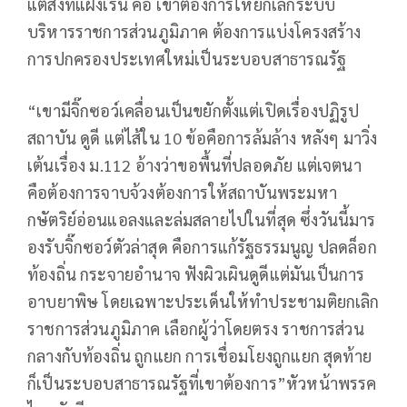
แต่สิ่งที่แฝงเร้น คือ เขาต้องการให้ยกเลิกระบบ
บริหารราชการส่วนภูมิภาค ต้องการแบ่งโครงสร้าง
การปกครองประเทศใหม่เป็นระบอบสาธารณรัฐ
“เขามีจิ๊กซอว์เคลื่อนเป็นขยักตั้งแต่เปิดเรื่องปฏิรูป
สถาบัน ดูดี แต่ไส้ใน 10 ข้อคือการล้มล้าง หลังๆ มาวิ่ง
เต้นเรื่อง ม.112 อ้างว่าขอพื้นที่ปลอดภัย แต่เจตนา
คือต้องการจาบจ้วงต้องการให้สถาบันพระมหา
กษัตริย์อ่อนแอลงและล่มสลายไปในที่สุด ซึ่งวันนี้มาร
องรับจิ๊กซอว์ตัวล่าสุด คือการแก้รัฐธรรมนูญ ปลดล็อก
ท้องถิ่น กระจายอำนาจ ฟังผิวเผินดูดีแต่มันเป็นการ
อาบยาพิษ โดยเฉพาะประเด็นให้ทำประชามติยกเลิก
ราชการส่วนภูมิภาค เลือกผู้ว่าโดยตรง ราชการส่วน
กลางกับท้องถิ่น ถูกแยก การเชื่อมโยงถูกแยก สุดท้าย
ก็เป็นระบอบสาธารณรัฐที่เขาต้องการ”หัวหน้าพรรค