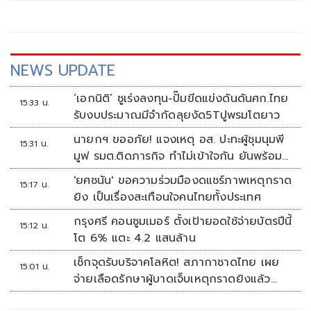
NEWS UPDATE
‘เอกนิติ’ ชูเร่งลงทุน-ปั๊มขีดแข่งดันดันศก.ไทย
15:33 น.
รับงบประมาณมีจำกัดลุยงัด5Tปูพรมโตยาว
นายกฯ ขออภัย! แจงเหตุ อส. ปะทะผู้ชุมนุมพี
15:31 น.
มูฟ รมต.ติดภารกิจ ทำไม่เข้าใจกัน ยันพร้อม
คุยหาทางออก
'ยศชนัน' ขอความร่วมมืองดแชร์ภาพเหตุกราด
15:17 น.
ยิง เป็นเรื่องสะเทือนใจคนไทยทั้งประเทศ
กรุงศรี คอนซูมเมอร์ ตั้งเป้ายอดใช้จ่ายบัตรปีนี้
15:12 น.
โต 6% แตะ 4.2 แสนล้าน
เช็กจุดรับบริจาคโลหิต! สภากาชาดไทย เผย
15:01 น.
จ่ายเลือดรักษาผู้บาดเจ็บเหตุกราดยิงแล้ว
148 ยูนิต