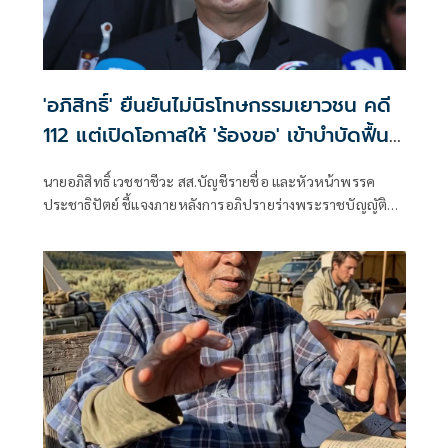
'อภิสิทธิ์' ยืนยันไม่นิรโทษกรรมเยาวชน คดี
112 แต่เปิดโอกาสให้ 'ร้องขอ' เข้าบำบัดฟื้นฟู
สร้างสัมพันธ์อันดีกับสถาบัน
นายอภิสิทธิ์ เวชชาชีวะ สส.บัญชีรายชื่อ และหัวหน้าพรรค
ประชาธิปัตย์ ชี้แจงภายหลังการอภิปรายร่างพระราชบัญญัติ
เสริมสร้างสังคมสันติสุข หรือ ร่างกฎหมายนิรโทษกรรม จนโซเชีย
ลแห่ทัวร์ลงบนโลกออนไลน์ ว่า ตนเองสนับสนุนการนิรโทษ
กรรมเยาวชน ในคดีอาญามาตรา 112 ว่า จริงๆ หากใครยังมีข้อ
สงสัย ตนเองก็อยากให้ไปฟังคำอภิปราย เพราะมีปัญหา 2 ส่วน