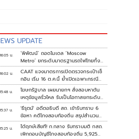
EWS UPDATE
‘พิพัฒน์’ ถอดโมเดล ‘Moscow
16:05 น.
Metro’ ยกระดับมาตรฐานรถไฟไทยทั้ง
ระบบ
CAAT แจงมาตรการเปิดตรวจกระเป๋าเช็
16:02 น.
กอิน เริ่ม 16 ต.ค.นี้ ย้ำเปิดเฉพาะกรณี
ต้องสงสัย
โฆษกรัฐบาล เผยนายกฯ สั่งสอบหาต้น
15:48 น.
เหตุข้อมูลรั่วไหล รับเป็นโอกาสยกระดับ
ความมั่นคงปลอดภัยข้อมูลภาครัฐทั้ง
'ธีรุตม์' อดีตอธิบดี สถ. เข้ารับทราบ 6
15:37 น.
ระบบ
ข้อหา คดีโกงสอบท้องถิ่น สรุปสำนวน
ส่ง ป.ป.ช. สัปดาห์หน้า
ได้ฤกษ์เสียที! ก.กลาง รับทราบมติ กสถ.
15:25 น.
เพิกถอนบัญชีโกงสอบท้องถิ่น 5,925