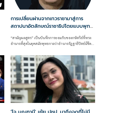
ร
การเปลี่ยนผ่านจากเทวราชามาสู่การ
สถาปนาอัตลักษณ์ราชาธิปไตยแบบพุทธ
ศาสนาในพระไตรปิฏก : สามัญผลสูตรใน
“สามัญผลสูตร” เป็นบันทึกการยอมรับของกษัตริย์ที่ทรง
ฐานะทฤษฎีขีดจำกัดของอำนาจรัฐเหนือ
อำนาจที่สุดในยุคสมัยพุทธกาลว่าอำนาจรัฏฐาธิปัตย์มีขีด
แรงงานและทรัพย์สิน
จำกัดและขีดจำกัดนั้นอยู่ที่พรมแดนระหว่างร่างกายและ
จิตใจของพลเมือง
'โจ มณฑานี' เย้ย ปชป. มาถึงจุดที่ไม่มี