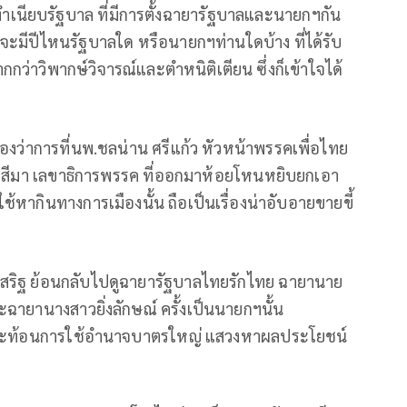
ทำเนียบรัฐบาล ที่มีการตั้งฉายารัฐบาลและนายกฯกัน
าจะมีปีไหนรัฐบาลใด หรือนายกฯท่านใดบ้าง ที่ได้รับ
่าวิพากษ์วิจารณ์และตำหนิติเตียน ซึ่งก็เข้าใจได้
งว่าการที่นพ.ชลน่าน ศรีแก้ว หัวหน้าพรรคเพื่อไทย
สีมา เลขาธิการพรรค ที่ออกมาห้อยโหนหยิบยกเอา
้หากินทางการเมืองนั้น ถือเป็นเรื่องน่าอับอายขายขี้
ริฐ ย้อนกลับไปดูฉายารัฐบาลไทยรักไทย ฉายานาย
ฉายานางสาวยิ่งลักษณ์ ครั้งเป็นนายกฯนั้น
น สะท้อนการใช้อำนาจบาตรใหญ่ แสวงหาผลประโยชน์