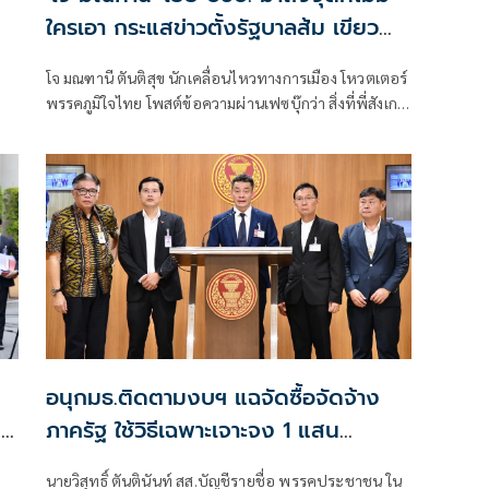
ใครเอา กระแสข่าวตั้งรัฐบาลส้ม เขียว
แดง ก็ยังไม่มีฟ้าเลย
โจ มณฑานี ตันติสุข นักเคลื่อนไหวทางการเมือง โหวตเตอร์
พรรคภูมิใจไทย โพสต์ข้อความผ่านเฟซบุ๊กว่า สิ่งที่พี่สังเกต
เห็นในกระแสข่าวรัฐบาลส้มโอแดงคือ ไม่มีฟ้าอยู่ในนั้นเลย
มาถึงจุดที่เป็นพรรคที่ทุกฝั่งลืมได้ไงเนี้ย
อนุกมธ.ติดตามงบฯ แฉจัดซื้อจัดจ้าง
น
ภาครัฐ ใช้วิธีเฉพาะเจาะจง 1 แสน
โครงการทั่วประเทศ เอื้อทุจริตงบกว่า 5
นายวิสุทธิ์ ตันตินันท์ สส.บัญชีรายชื่อ พรรคประชาชน ใน