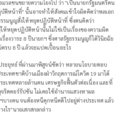
งสื่อมวลชนขยายความโยงไป ว่า "เป็นนายกรัฐมนตรีคน
ัติหน้าที่" นั้นอาจทำให้สังคมเข้าใจผิดคิดว่าพลเอก
นูญสั่งให้หยุดปฏิบัติหน้าที่ ซึ่งตนคิดว่า
้หยุดปฏิบัติหน้านั้นไม่ใช่เป็นเรื่องของความผิด
งเรื่องวาระ 8 ปีนายกฯ ซึ่งศาลรัฐธรรมนูญก็ได้วินิยฉัย
่ครบ 8 ปี แล้วจะแปดเปื้อนอะไร
ะยุทธ์ ที่ผ่านมาพิสูจน์ชัดว่า หลายนโยบายตอบ
เทศชาติบ้านเมืองฝ่าวิกฤตการณ์โควิด 19 มาได้
าประเทศหลายล้านคน เศรษฐกิจฟื้นตัวต่อเนื่อง และที่
ทุจริตคอร์รัปชัน ไม่เคยใช้อำนาจแสวงหาผล
ฯบางคน จนต้องหนีคุกหนีคดีไปอยู่ต่างประเทศ แล้ว
ย่างไร"นายเสกสกลกล่าว