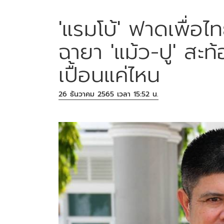
'แรมโบ้' ฟาดเพื่อไ
ฉายา 'แม้ว-ปู' สะ
เปื้อนแค่ไหน
26 ธันวาคม 2565 เวลา 15:52 น.