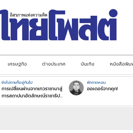
เศรษฐกิจ
ต่างประเทศ
บันเทิง
หนังสือพิม
ยังไม่ตายก็อยู่กันไป
ผักกาดหอม
การเปลี่ยนผ่านจากเทวราชามาสู่
ออเดอร์จากคุก!
การสถาปนาอัตลักษณ์ราชาธิป
ไตยแบบพุทธศาสนาในพระไตร
ปิฏก : สามัญผลสูตรในฐานะ
ทฤษฎีขีดจำกัดของอำนาจรัฐ
เหนือแรงงานและทรัพย์สิน