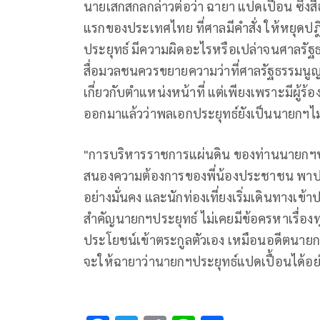
นายเสกสกลกล่าวต่อว่า ฉายา แปดเปื้อน ซึ่
แรกของประเทศไทย ที่ศาลมีคำสั่ง ให้หยุดปฎิบ
ประยุทธ์ มีความผิดอะไรหรือเปล่าจนศาลรัฐธรรม
สื่อมวลชนควรขยายความว่าที่ศาลรัฐธรรมนูญให
เกี่ยวกับตำแหน่งหน้าที่ แต่เพียงเพราะมีผู้ร้อ
ออกมาแล้วว่าพลเอกประยุทธ์ยังเป็นนายกฯไม
"การบริหารราชการแผ่นดิน ของท่านนายกฯปร
สนองความต้องการของพี่น้องประชาชน พาประ
อย่างมั่นคง และนักท่องเที่ยงเริ่มเดินทางเข้
สำคัญนายกฯประยุทธ์ ไม่เคยมีข้อครหาเรื่อง
ประโยชน์เข้าตระกูลตัวเอง เหมือนอดีตนายก
จะให้ฉายาว่านายกฯประยุทธ์แปดเปื้อนได้อ