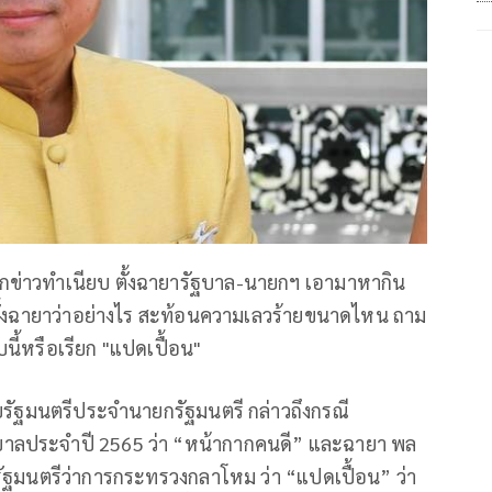
ักข่าวทำเนียบ ตั้งฉายารัฐบาล-นายกฯ เอามาหากิน
ถูกตั้งฉายาว่าอย่างไร สะท้อนความเลวร้ายขนาดไหน ถาม
นี้หรือเรียก "แปดเปื้อน"
วยรัฐมนตรีประจำนายกรัฐมนตรี กล่าวถึงกรณี
ฐบาลประจำปี 2565 ว่า “หน้ากากคนดี” และฉายา พล
ัฐมนตรีว่าการกระทรวงกลาโหม ว่า “แปดเปื้อน” ว่า