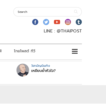
LINE : @THAIPOST
พ์
ไทยโพสต์ ทีวี
วิสามัญบันเทิง
เหยียบย่ำหัวใจ?