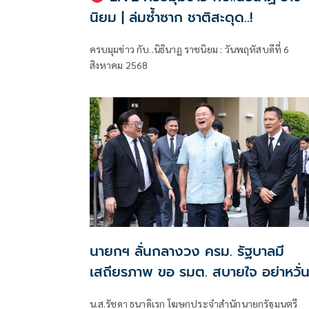
นิยม | ล่มซ้ำซาก ชาติสะดุด..!
ครบมุมข่าว กับ..นิธินาฏ ราชนิยม : วันพฤหัสบดีที่ 6
สิงหาคม 2568
นายกฯ ลั่นกลางวง ครม. รัฐบาลมี
เสถียรภาพ ขอ รมต. สบายใจ อย่าหวั่
ไหวคำถามยุยง
น.ส.รัชดา ธนาดิเรก โฆษกประจำสำนักนายกรัฐมนตรี