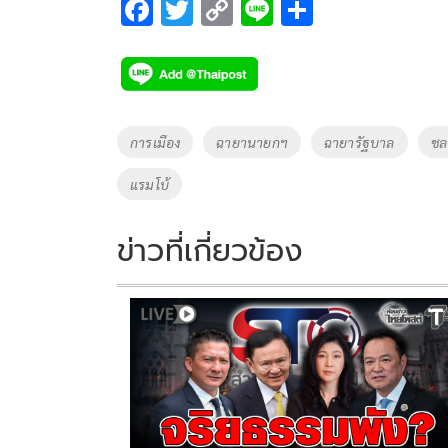
F
T
C
Li
S
ac
wi
o
n
h
e
tt
p
e
ar
b
er
y
e
o
Li
Tags
การเมือง
ฉายานายกฯ
ฉายารัฐบาล
ชล
o
n
แรมโบ้
k
k
ข่าวที่เกี่ยวข้อง