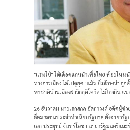
"แรมโบ้" โต้เดือดแกนนำเพื่อไทย ห้อยโหนน
ทางการเมือง ไล่ไปดูยุค "แม้ว-ยิ่งลักษณ์" 
พาชาติบ้านเมืองฝ่าวิกฤติโควิด ไม่โกงกิน แบบ
26 ธันวาคม นายเสกสกล อัตถาวงศ์ อดีตผู้ช่
สื่อมวลชนประจำทำเนียบรัฐบาล ตั้งฉายารั
เอก ประยุทธ์ จันทร์โอชา นายกรัฐมนตรีและร