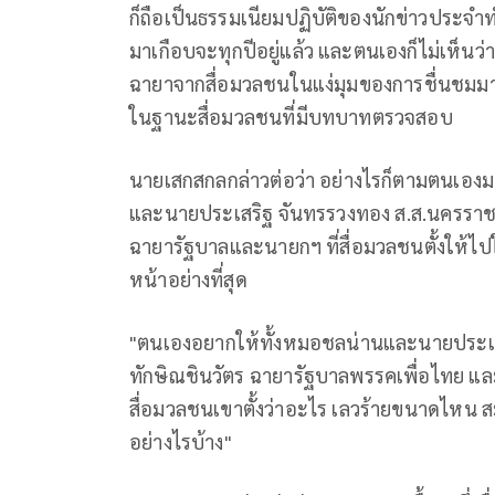
ก็ถือเป็นธรรมเนียมปฏิบัติของนักข่าวประจำ
มาเกือบจะทุกปีอยู่แล้ว และตนเองก็ไม่เห็นว่
ฉายาจากสื่อมวลชนในแง่มุมของการชื่นชมมากกว
ในฐานะสื่อมวลชนที่มีบทบาทตรวจสอบ
นายเสกสกลกล่าวต่อว่า อย่างไรก็ตามตนเองมอ
และนายประเสริฐ จันทรรวงทอง ส.ส.นครราช
ฉายารัฐบาลและนายกฯ ที่สื่อมวลชนตั้งให้ไปใช
หน้าอย่างที่สุด
"ตนเองอยากให้ทั้งหมอชลน่านและนายประเส
ทักษิณชินวัตร ฉายารัฐบาลพรรคเพื่อไทย และ
สื่อมวลชนเขาตั้งว่าอะไร เลวร้ายขนาดไห
อย่างไรบ้าง"