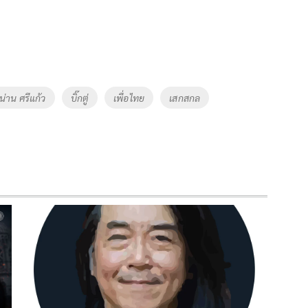
น่าน ศรีแก้ว
บิ๊กตู่
เพื่อไทย
เสกสกล