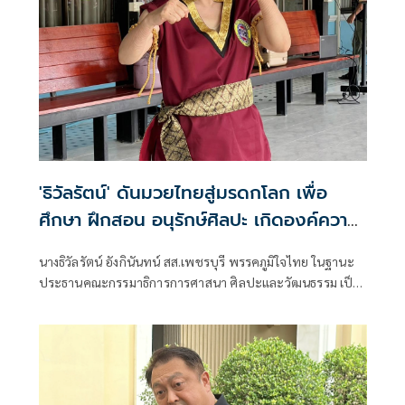
'ธิวัลรัตน์' ดันมวยไทยสู่มรดกโลก เพื่อ
ศึกษา ฝึกสอน อนุรักษ์ศิลปะ เกิดองค์ความ
รู้ สร้างเครือข่ายมวยไทยให้ยั่งยืนในระดับ
นางธิวัลรัตน์ อังกินันทน์ สส.เพชรบุรี พรรคภูมิใจไทย ในฐานะ
นานาชาติ
ประธานคณะกรรมาธิการการศาสนา ศิลปะและวัฒนธรรม เป็น
ประธานเปิดโครงการสัมมนามวยไทยนานาชาติ ประจำปี 2569
ณ โรงเรียนราชประชานุเคราะห์ 47 จังหวัดเพชรบุรี ร่วมกับ
สมาคมสยามยุทธกีฬาพื้นเมืองไทย ตลอดจนทุกภาคส่วน ที่ร่วม
แรงร่วมใจจัดเวทีแห่งการเรียนรู้ เพื่อแลกเปลี่ยนองค์ความรู้และ
สร้างเครือข่ายมวยไทยในระดับนานาชาติ