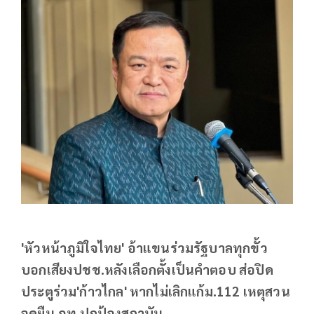
'หัวหน้าภูมิใจไทย' อ้าแขนร่วมรัฐบาลทุกขั้ว
บอกเสียงปชช.หลังเลือกตั้งเป็นคำตอบ ส่อปิด
ประตูร่วม'ก้าวไกล' หากไม่เลิกแก้ม.112 เหตุสวน
จุดยืน ภท.ปกป้องสถาบัน