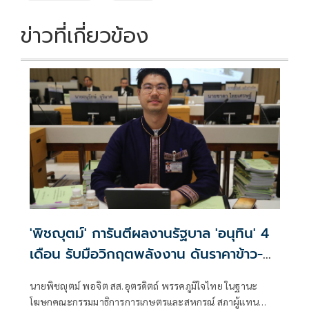
k
k
ข่าวที่เกี่ยวข้อง
'พิชญุตม์' การันตีผลงานรัฐบาล 'อนุทิน' 4
เดือน รับมือวิกฤตพลังงาน ดันราคาข้าว-
ยาง-ปาล์ม พุ่งต่อเนื่อง พร้อมอัดมาตรการ
นายพิชญุตม์ พอจิต สส.อุตรดิตถ์ พรรคภูมิใจไทย ในฐานะ
ช่วยลดต้นทุน-ขยายตลาดโลก
โฆษกคณะกรรมมาธิการการเกษตรและสหกรณ์ สภาผู้แทน