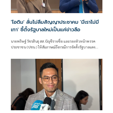
'ไอติม' ลั่นไม่ลืมสัญญาประชาคม 'มีเราไม่มี
เทา' ชี้ตั้งรัฐบาลใหม่เป็นแค่ข่าวลือ
นายพริษฐ์ วัชรสินธุ สส.บัญชีรายชื่อ และรองหัวหน้าพรรค
ประชาชน (ปชน.) ให้สัมภาษณ์ถึงกรณีการจัดตั้งรัฐบาลแดง
เขียว ส้ม ซึ่งร.อ.ธรรมนัส พรหมเผ่า สส.บัญชีรายชื่อ และหัวหน้า
พรรคกล้าธรรม ก็ระบุว่าลืมไปหมดแล้วที่เคยพูดว่า “มีเราไม่มี
เทา” จะเป็นการเปิดโอกาสให้ส้มเข้าร่วมรัฐบาลหรือไม่ ว่า ตอน
นี้ตั้งอยู่บนสมมติฐานหลายอย่างมาก ซึ่งก็ยังไม่ได้มีการยืนยันใน
แต่ละภาคส่วน