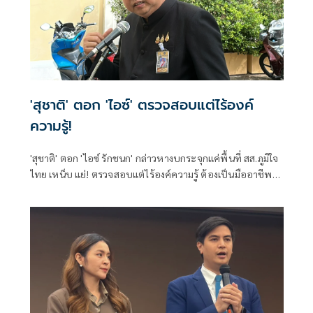
'สุชาติ' ตอก 'ไอซ์' ตรวจสอบแต่ไร้องค์
ความรู้!
'สุชาติ' ตอก 'ไอซ์ รักชนก' กล่าวหางบกระจุกแค่พื้นที่ สส.ภูมิใจ
ไทย เหน็บ แย่! ตรวจสอบแต่ไร้องค์ความรู้ ต้องเป็นมืออาชีพ
กว่านี้ โอ่รักษาผลประโยชน์สูงสุดในหน่วยงานที่ตัวเองรับผิด
ชอบ