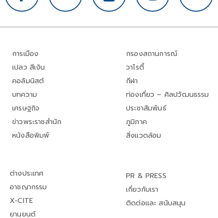
การเมือง
กรองสถานการณ์
เปลว สีเงิน
วาไรตี้
คอลัมนิสต์
กีฬา
บทความ
ท่องเที่ยว – ศิลปวัฒนธรรม
เศรษฐกิจ
ประชาสัมพันธ์
ข่าวพระราชสำนัก
ภูมิภาค
หนังสือพิมพ์
สิ่งแวดล้อม
ต่างประเทศ
PR & PRESS
อาชญากรรม
เกี่ยวกับเรา
X-CITE
ติดต่อและ สนับสนุน
ยานยนต์