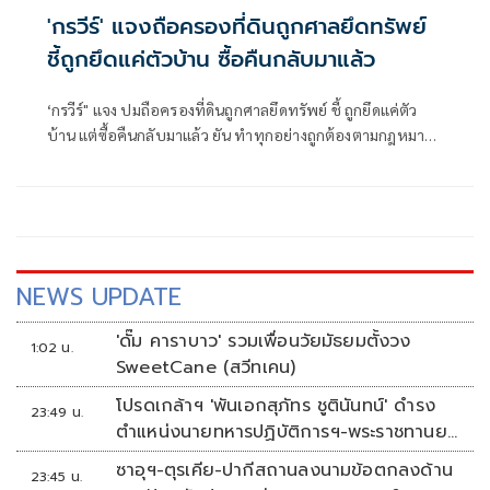
'กรวีร์' แจงถือครองที่ดินถูกศาลยึดทรัพย์
ชี้ถูกยึดแค่ตัวบ้าน ซื้อคืนกลับมาแล้ว
‘กรวีร์" แจง ปมถือครองที่ดินถูกศาลยึดทรัพย์ ชี้ ถูกยึดแค่ตัว
บ้าน แต่ซื้อคืนกลับมาแล้ว ยัน ทำทุกอย่างถูกต้องตามกฎหมาย
ยื่นบัญชีถูกต้องตรวจสอบได้ โต้ปม ‘เนวิน’ นุ่งขาสั้น วอน
แยกแยะ เหตุไปฐานะปธ.สโมสรบุรีรัมย์ ไม่เกี่ยวภูมิใจไทย
NEWS UPDATE
'ดั๊ม คาราบาว' รวมเพื่อนวัยมัธยมตั้งวง
1:02 น.
SweetCane (สวีทเคน)
โปรดเกล้าฯ 'พันเอกสุภัทร ชูตินันทน์' ดำรง
23:49 น.
ตำแหน่งนายทหารปฏิบัติการฯ-พระราชทานยศ
'พลตรี'
ซาอุฯ-ตุรเคีย-ปากีสถานลงนามข้อตกลงด้าน
23:45 น.