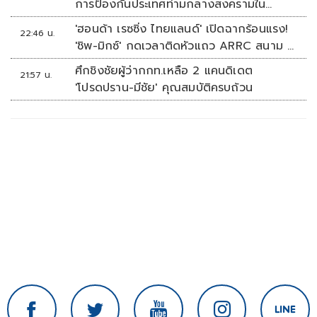
การป้องกันประเทศท่ามกลางสงครามใน
ภูมิภาค
'ฮอนด้า เรซซิ่ง ไทยแลนด์' เปิดฉากร้อนแรง!
22:46 น.
'ชิพ-มิกซ์' กดเวลาติดหัวแถว ARRC สนาม 4
ที่มัลดาลิกา
ศึกชิงชัยผู้ว่ากกท.เหลือ 2 แคนดิเดต
21:57 น.
'โปรดปราน-มีชัย' คุณสมบัติครบถ้วน