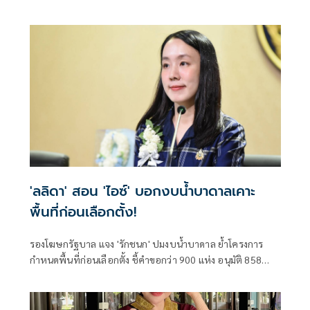
ราษฎร กล่าวถึงสถานการณ์ราคาสินค้าเกษตร ว่า ภายหลัง
รัฐบาลภายใต้การนำของนายอนุทิน ชาญวีรกูล นายกรัฐมนตรี
เข้าบริหารประเทศ 4 เดือน สามารถรับมือกับวิกฤตพลังงาน
และสงครามตะวันออกกลางได้ดี ส่งผลให้ราคาสินค้าเกษตร
หลักปรับตัวสูงขึ้น
'ลลิดา' สอน 'ไอซ์' บอกงบน้ำบาดาลเคาะ
พื้นที่ก่อนเลือกตั้ง!
รองโฆษกรัฐบาล แจง 'รักชนก' ปมงบน้ำบาดาล ย้ำโครงการ
กำหนดพื้นที่ก่อนเลือกตั้ง ชี้คำขอกว่า 900 แห่ง อนุมัติ 858
แห่งตามหลักเกณฑ์ ไม่ใช่จัดสรรตามการเมือง