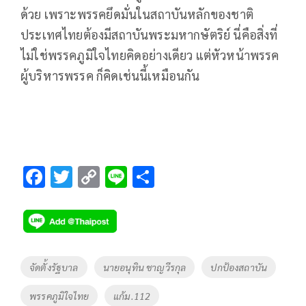
ด้วย เพราะพรรคยึดมั่นในสถาบันหลักของชาติ
ประเทศไทยต้องมีสถาบันพระมหากษัตริย์ นี่คือสิ่งที่
ไม่ใช่พรรคภูมิใจไทยคิดอย่างเดียว แต่หัวหน้าพรรค
ผู้บริหารพรรค ก็คิดเช่นนี้เหมือนกัน
F
T
C
Li
S
ac
wi
o
n
h
e
tt
p
e
ar
b
er
y
e
o
Li
Tags
จัดตั้งรัฐบาล
นายอนุทิน ชาญวีรกุล
ปกป้องสถาบัน
o
n
พรรคภูมิใจไทย
แก้ม.112