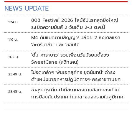
NEWS UPDATE
808 Festival 2026 ไลน์อัปแรกสุดยิ่งใหญ่
1:24 น.
ระเบิดความมันส์ 2 วันเต็ม 2-3 ต.ค.นี้
M4 คัมแบคตามสัญญา! ปล่อย 2 ซิงเกิลแรก
1:16 น.
'อะดรีนาลีน' และ 'ชอบU'
'ดั๊ม คาราบาว' รวมเพื่อนวัยมัธยมตั้งวง
1:02 น.
SweetCane (สวีทเคน)
โปรดเกล้าฯ 'พันเอกสุภัทร ชูตินันทน์' ดำรง
23:49 น.
ตำแหน่งนายทหารปฏิบัติการฯ-พระราชทานยศ
'พลตรี'
ซาอุฯ-ตุรเคีย-ปากีสถานลงนามข้อตกลงด้าน
23:45 น.
การป้องกันประเทศท่ามกลางสงครามในภูมิภาค