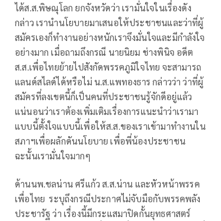
ได้ส.ส.พิษณุโลก ยกจังหวัดว่า เรามั่นใจในเรื่องดัง
กล่าว เรานำนโยบายมาเสนอให้ประชาชนและว่าที่ผู้
สมัครเองก็ทำงานอย่างหนักเราจึงมั่นใจและมีกำลังใจ
อย่างมาก เมื่อถามถึงกรณี นายนิยม ช่างพินิจ อดีต
ส.ส.เพื่อไทยย้ายไปสังกัดพรรคภูมิใจไทย จะสามารถ
แลนด์สไลด์ได้หรือไม่ น.ส.แพทองธาร กล่าวว่า ว่าที่ผู้
สมัครที่ลงเขตนี้ก็เป็นคนที่ประชาชนรู้จักดีอยู่แล้ว
แน่นอนว่าเราต้องเพิ่มเติมเรื่องการแนะนำว่าเรามา
แบบนี้ตั้งใจแบบนี้เพื่อให้ส.ส.ของเราเข้ามาทำงานใน
สภาฯเพื่อผลักดันนโยบาย เพื่อพี่น้องประชาชน
ฉะนั้นเรามั่นใจมากๆ
ด้านนพ.ชลน่าน ศรีแก้ว ส.ส.น่าน และหัวหน้าพรรค
เพื่อไทย ระบุถึงกรณีประกาศไม่จับมือกับพรรคพลัง
ประชารัฐ ว่า เรื่องนี้มีกระแสมาปิดกั้นยุทธศาสตร์