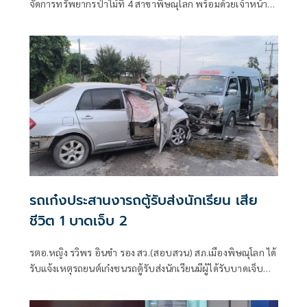
จัดการทรัพยากรป่าไม้ที่ 4 สาขาพิษณุโลก พร้อมด้วยเจ้าหน้าที่
ป่าไม้ เข้าตรวจยึดไม้สักท่อน ที่มีการซุกซ่อนภายในคลองโคก
ช้าง หมู่ 7 ต.สมอแข อ.เมือง จ.พิษณุโลก ซึ่งเจ้าหน้าที่คาดว่าไม้
สัก ถูกซุ
รถเก๋งประสานงารถตู้รับส่งนักเรียน เสีย
ชีวิต 1 บาดเจ็บ 2
รตอ.หญิง รวิพร อินขำ รอง สว.(สอบสวน) สภ.เมืองพิษณุโลก ได้
รับแจ้งเหตุรถยนต์เก๋งชนรถตู้รับส่งนักเรียนมีผู้ได้รับบาดเจ็บ
และ เสียชีวิต ที่ถนนสายบึงพระ-วังน้ำใส หมู่ 6 ตำบลบึงพระ
อำเภอเมือง จังหวัดพิษณุโลก จึงรุดตรวจสอบที่เกิดเหตุพร้อม