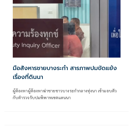
ด้วยสมาคมกู้ภัยข่าวภาพ พิษณุโลก แพทย์เวรโรงพยาบาล
มหาวิทยาลัยนเรศวร พิษณุโลก
มือสังหารชายบางระกำ สารภาพปมขัดแย้ง
เรื่องที่ดินนา
ผู้ต้องหาผู้ต้องหาฆ่าชายชาวบางระกำกลางทุ่งนา เข้ามอบตัว
กับตำรวจรับปมพิพาทเขตแดนนา