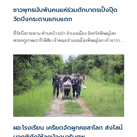
ชาวพุทธนับพันคนแห่ร่วมตักบาตรเป็งปุ๊ด
วัดบึงกระดานแทบแตก
ที่วัดบึงกระดาน ตำบลบ้านป่า อำเภอเมือง จังหวัดพิษณุโลก
พระครูเกษมวาปีพิสัย เจ้าคณะอำเภอเมืองพิษณุโลก เจ้าอาวาส
วัดบึงกระดาน รักษาการแทนเจ้าอาวาสวัดนางพญา เป็น
ประธานฝ่ายสงฆ์ ในพิธีนพเคราะห์ต่อชะตาเสริมบารมี สวด
คาถาบูชาพระอุปคุต 88 จบ และตักบาตรเที่ยงคืน 69 รูป
ผอ.โรงเรียน เครียดจัดผูกคอลาโลก ส่งไลน์
บอกพิกัดให้ลูกน้องมารับศพ