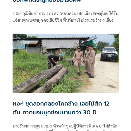
ร.ต.อ.วุฒิชัย ขำกรม รอง สว.(สอบสวน) สภ.เมืองพิษณุโลก ได้รับ
แจ้งเหตุพบศพผูกคอเสียชีวิต พื้นที่ภายในโรงแรมร้าง ถ.เลี่ยง
เมืองพิษณุโลก หมู่ที่ 7 ตำบลบึงพระ อำเภอเมือง จังหวัด
พิษณุโลก จึงรุดตรวจสอบที่เกิดเหตุพร้อมด้วยกู้ภัยพิษณุโลก
มูลนิธิประสาทบุญสถาน แพทย์เวรโรงพยาบาลพุทธชินราช
พิษณุโลก เมื่อมาถึงที่เกิดเหตุพบร่างผู้เสียชีวิตผูกคอตนเองใต้
ต้นยาง
ผงะ! ขุดลอกคลองโคกช้าง เจอไม้สัก 12
ต้น คาดแอบซุกซ่อนนานกว่า 30 ปี
นายธีรพล กาญจนโกมล หัวหน้าชุดปฏิบัติการพิเศษป่าไม้สำนัก