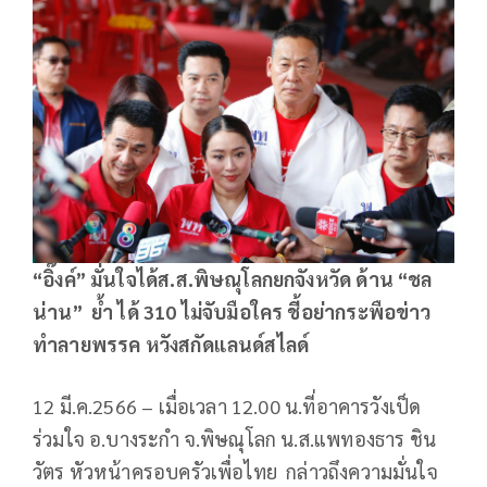
“อิ๊งค์” มั่นใจได้ส.ส.พิษณุโลกยกจังหวัด ด้าน “ชล
น่าน” ย้ำ ได้ 310 ไม่จับมือใคร ชี้อย่ากระพือข่าว
ทำลายพรรค หวังสกัดแลนด์สไลด์
12 มี.ค.2566 – เมื่อเวลา 12.00 น.ที่อาคารวังเป็ด
ร่วมใจ อ.บางระกำ จ.พิษณุโลก น.ส.แพทองธาร ชิน
วัตร หัวหน้าครอบครัวเพื่อไทย กล่าวถึงความมั่นใจ