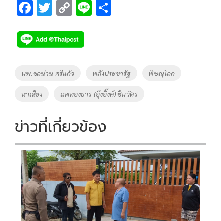
F
T
C
Li
S
ac
wi
o
n
h
e
tt
p
e
ar
b
er
y
e
o
Li
Tags
นพ.ชลน่าน ศรีแก้ว
พลังประชารัฐ
พิษณุโลก
o
n
หาเสียง
แพทองธาร (อุ๊งอิ๊งค์) ชินวัตร
k
k
ข่าวที่เกี่ยวข้อง