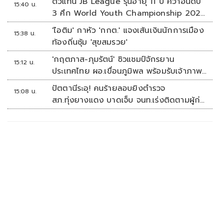
ตัวแทน JB League รุ่นอายุ 11 ปี คว้าอันดับ
15:40 น.
3 ศึก World Youth Championship 2026
ที่สิงคโปร์
'ไอติม' กาหัว 'กกต.' แจงเส้นเงินนักการเมือง
15:38 น.
ท้องถิ่นซุ้ม 'สุขสมรวย'
'กฤตภาส-ภุมรัตน์' ซิวแชมป์จักรยาน
15:12 น.
ประเทศไทย ผอ.เขื่อนภูมิพล พร้อมรับเจ้าภาพ
ต่อ ปี 2570
ปัตตานีระอุ! คนร้ายลอบยิงตำรวจ
15:08 น.
สภ.ทุ่งยางแดง บาดเจ็บ จนท.เร่งติดตามผู้ก่อ
เหตุ