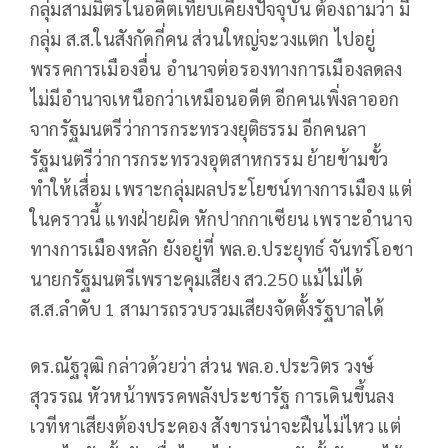
กลุ่มสามมิตรในอดีตเทียบเคียงปัจจุบัน ต้องถามว่า มี
กลุ่ม ส.ส.ในสังกัดกี่คน ส่วนใหญ่จะวงแตก ไปอยู่
พรรคการเมืองอื่น อำนาจต่อรองทางการเมืองลดลง
ไม่มีอำนาจเหนือกว่าเหมือนอดีต อีกคนเพิ่งลาออก
จากรัฐมนตรีว่าการกระทรวงยุติธรรม อีกคนลา
รัฐมนตรีว่าการกระทรวงอุตสาหกรรม ย้ายข้ามขั้ว
ทำให้เสื่อม เพราะกลุ่มผลประโยชน์ทางการเมือง แต่
ในคราวนี้ แทงฝ่ายผิด หักปากกาเซียน เพราะอำนาจ
ทางการเมืองหลัก ยังอยู่ที่ พล.อ.ประยุทธ์ จันทร์โอชา
นายกรัฐมนตรีเพราะคุมเสียง สว.250 แม้ไม่ได้
ส.ส.ลำดับ 1 สามารถรวบรวมเสียงจัดตั้งรัฐบาลได้
ดร.ณัฐวุฒิ กล่าวด้วยว่า ส่วน พล.อ.ประวิตร วงษ์
สุวรรณ หัวหน้าพรรคพลังประชารัฐ การเดินขึ้นลง
เวทีหาเสียงต้องประคอง สังขารน่าจะฝืนไม่ไหว แต่