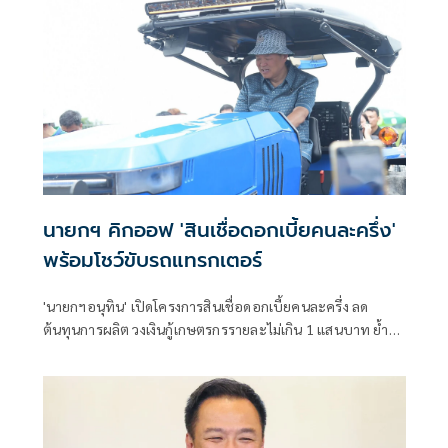
นายกฯ คิกออฟ 'สินเชื่อดอกเบี้ยคนละครึ่ง'
พร้อมโชว์ขับรถแทรกเตอร์
'นายกฯอนุทิน' เปิดโครงการสินเชื่อดอกเบี้ยคนละครึ่ง ลด
ต้นทุนการผลิต วงเงินกู้เกษตรกรรายละไม่เกิน 1 แสนบาท ย้ำรัฐ
มุ่งช่วยคนไทย ก่อนโชว์ขับรถแทรกเตอร์ไฟฟ้า