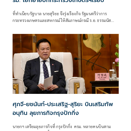
รม. โยกย้ายบิ๊กกระทรวงเกษตรฯเรียบ
ที่ทำเนียบรัฐบาล นายสุริยะ จึงรุ่งเรืองกิจ รัฐมนตรีว่าการ
กระทรวงเกษตรและสหกรณ์ ให้สัมภาษณ์กรณี ร.อ. ธรรมนัส
พรหมเผ่า สส. พะเยา
ศุภจี-ยชนันท์-ประเสริฐ-สุริยะ บินเสริมทัพ
อนุทิน ลุยภารกิจกรุงปักกิ่ง
นายกฯ เตรียมลุยภารกิจที่ กรุงปักกิ่ง ครม. หลายคนบินตาม