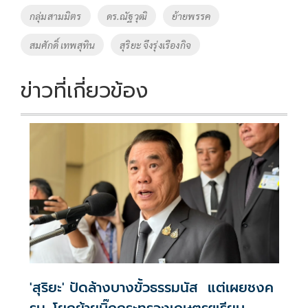
o
Li
Tags
กลุ่มสามมิตร
ดร.ณัฐวุฒิ
ย้ายพรรค
o
n
สมศักดิ์ เทพสุทิน
สุริยะ จึงรุ่งเรืองกิจ
k
k
ข่าวที่เกี่ยวข้อง
'สุริยะ' ปัดล้างบางขั้วธรรมนัส แต่เผยชงค