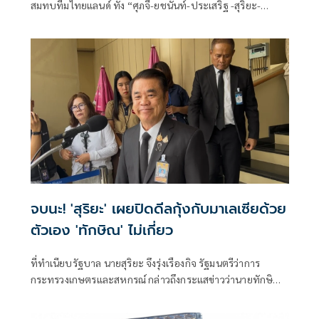
สมทบทีมไทยแลนด์ ทั้ง “ศุภจี-ยชนันท์-ประเสริฐ -สุริยะ-
พัฒนา” ร่วมดูงานด้านเทคโนโลยีหัวเว่ย-CP Center
จบนะ! 'สุริยะ' เผยปิดดีลกุ้งกับมาเลเซียด้วย
ตัวเอง 'ทักษิณ' ไม่เกี่ยว
ที่ทำเนียบรัฐบาล นายสุริยะ จึงรุ่งเรืองกิจ รัฐมนตรีว่าการ
กระทรวงเกษตรและสหกรณ์ กล่าวถึงกระแสข่าวว่านายทักษิณ
ชินวัตร อดีตน