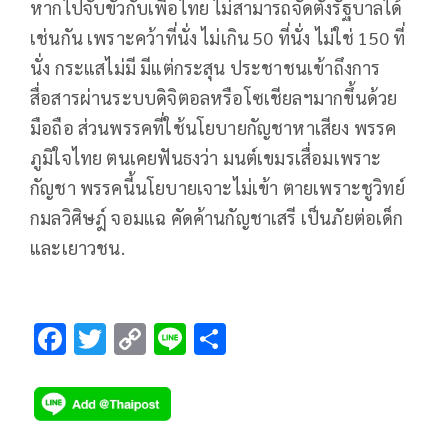
หากไปจับขั้วกับเพื่อไทย ไม่สามารถจัดตั้งรัฐบาลได้
เช่นกัน เพราะคว้าที่นั่ง ไม่เกิน 50 ที่นั่ง ไม่ใช่ 150 ที่
นั่ง กระแสไม่มี มีแต่กระสุน ประชาชนเข้าถึงการ
สื่อสารผ่านระบบดิจิตอลหรือโซเชียลฯมากขึ้นด้วย
มือถือ ส่วนพรรคที่ใช้นโยบายกัญชาหาเสียง พรรค
ภูมิใจไทย ตนเคยฟันธงว่า มนต์เขมรเสื่อมเพราะ
กัญชา พรรคนี้นโยบายเจาะไม่เข้า ตายเพราะชูวิทย์
กมลวิศิษฎ์ จอมแฉ คัดค้านกัญชาเสรี เป็นภัยต่อเด็ก
และเยาวชน.
F
T
C
Li
S
ac
wi
o
n
h
e
tt
p
e
ar
b
er
y
e