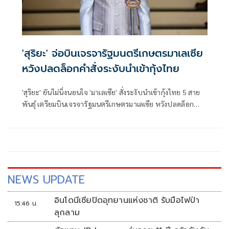
'สุริยะ' จ่อบินเจรจารัฐมนตรีเกษตรมาเลเซีย
หวังปลดล็อกคำสั่งระงับนำเข้ากุ้งไทย
'สุริยะ' ยันไม่นิ่งนอนใจ 'มาเลเซีย' สั่งระงับนำเข้ากุ้งไทย 5 สาย
พันธุ์ เตรียมบินเจรจารัฐมนตรีเกษตรมาเลเซีย หวังปลดล็อกคำ
สั่งระงับ ชี้เป็นประโยชน์ร่วมกันทั้งสองฝ่าย เชื่อจบได้ในระดับ
นโยบาย
NEWS UPDATE
อินโดนีเซียปิดอุทยานแห่งชาติ รับมือไฟป่า
15:46 น.
ลุกลาม