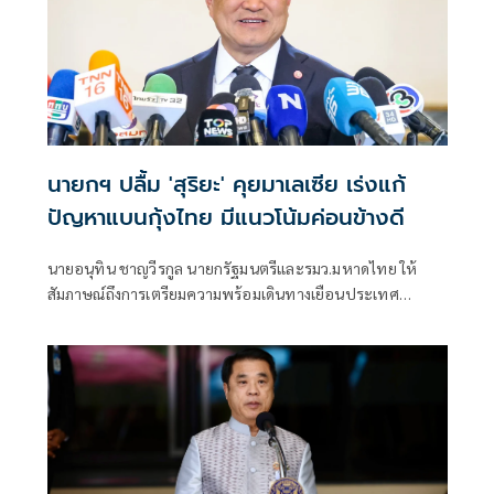
นายกฯ ปลื้ม 'สุริยะ' คุยมาเลเซีย เร่งแก้
ปัญหาแบนกุ้งไทย มีแนวโน้มค่อนข้างดี
นายอนุทิน ชาญวีรกูล นายกรัฐมนตรีและรมว.มหาดไทย ให้
สัมภาษณ์ถึงการเตรียมความพร้อมเดินทางเยือนประเทศ
มาเลเซีย ระหว่างวันที่ 9-10 ก.ค.นี้ จะมีการหารืออะไรกับผู้นำ
มาเลเซียบ้าง ว่า พูดคุยกันหลายเรื่องทั้งเรื่องสถานการณ์
ชายแดนเรื่องความรุนแรง เรื่องเกษตรทั้งกุ้งและปลา ซึ่งตอนนี้
เบื้องต้นนายสุริยะ จึงรุ่งเรืองกิจ รมว.เกษตรและสหกรณ์ ได้บิน
ไปพบกับรมว.เกษตรฯมาเลเซีย