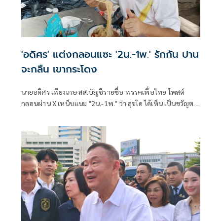
'อดิศร' แต่งกลอนแซะ '2น.-1พ.' รักกัน ปาน
จะกลืน เขากระโดง
นายอดิศร เพียงเกษ สส.บัญชีรายชื่อ พรรคเพื่อไทย โพสต์
กลอนผ่าน X เหน็บแนม "2น.-1พ." ว่า สุขใด ได้เห็น เป็นขวัญตา
ยากจะพรร