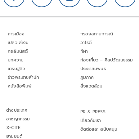
การเมือง
กรองสถานการณ์
เปลว สีเงิน
วาไรตี้
คอลัมนิสต์
กีฬา
บทความ
ท่องเที่ยว – ศิลปวัฒนธรรม
เศรษฐกิจ
ประชาสัมพันธ์
ข่าวพระราชสำนัก
ภูมิภาค
หนังสือพิมพ์
สิ่งแวดล้อม
ต่างประเทศ
PR & PRESS
อาชญากรรม
เกี่ยวกับเรา
X-CITE
ติดต่อและ สนับสนุน
ยานยนต์