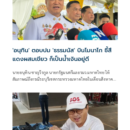
'อนุทิน' ตอบปม 'ธรรมนัส' บินโมนาโก ชี้สี
แดงผสมเขียว ก็เป็นน้ำเงินอยู่ดี
นายอนุทิน ชาญวีรกูล นายกรัฐมนตรีและรมว.มหาดไทย ให้
สัมภาษณ์ถึงกรณีระบุรีเซตกระทรวงมหาดไทยในเดือนสิงหาคม
จะเริ่มต้น ด้วยการโยกย้ายใช่หรือไม่ ว่า