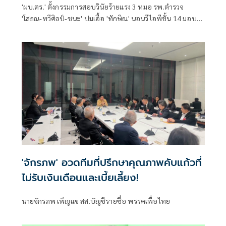
'ผบ.ตร.' ตั้งกรรมการสอบวินัยร้ายแรง 3 หมอ รพ.ตำรวจ
'โสภณ-ทวีศิลป์-ชนะ' ปมเอื้อ 'ทักษิณ' นอนวีไอพีชั้น 14 มอบ
หมาย 'พล.ต.อ.อิทธิพล' นั่งประธาน เร่งสรุปโดยเร็ว
'จักรภพ' อวดทีมที่ปรึกษาคุณภาพคับแก้วที่
ไม่รับเงินเดือนและเบี้ยเลี้ยง!
นายจักรภพ เพ็ญแข สส.บัญชีรายชื่อ พรรคเพื่อไทย