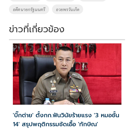
o
n
อดีตนายกรัฐมนตรี
อวยพรวันเกิด
k
k
ข่าวที่เกี่ยวข้อง
'บิ๊กต่าย' ตั้งกก.ฟันวินัยร้ายแรง '3 หมอชั้น
14' สรุปพฤติกรรมชัดเอื้อ 'ทักษิณ'