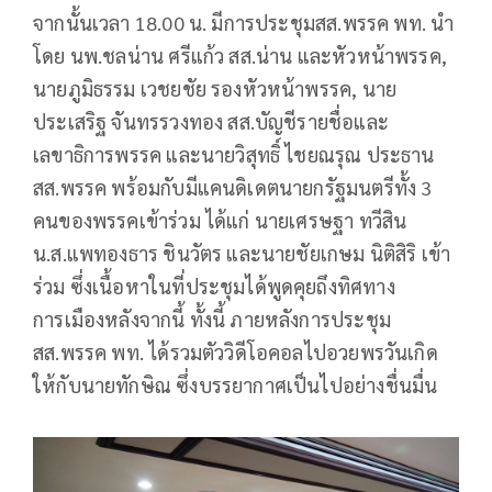
จากนั้นเวลา 18.00 น. มีการประชุมสส.พรรค พท. นำ
โดย นพ.ชลน่าน ศรีแก้ว สส.น่าน และหัวหน้าพรรค,
นายภูมิธรรม เวชยชัย รองหัวหน้าพรรค, นาย
ประเสริฐ จันทรรวงทอง สส.บัญชีรายชื่อและ
เลขาธิการพรรค และนายวิสุทธิ์ ไชยณรุณ ประธาน
สส.พรรค พร้อมกับมีแคนดิเดตนายกรัฐมนตรีทั้ง 3
คนของพรรคเข้าร่วม ได้แก่ นายเศรษฐา ทวีสิน
น.ส.แพทองธาร ชินวัตร และนายชัยเกษม นิติสิริ เข้า
ร่วม ซึ่งเนื้อหาในที่ประชุมได้พูดคุยถึงทิศทาง
การเมืองหลังจากนี้ ทั้งนี้ ภายหลังการประชุม
สส.พรรค พท. ได้รวมตัววิดีโอคอลไปอวยพรวันเกิด
ให้กับนายทักษิณ ซึ่งบรรยากาศเป็นไปอย่างชื่นมื่น