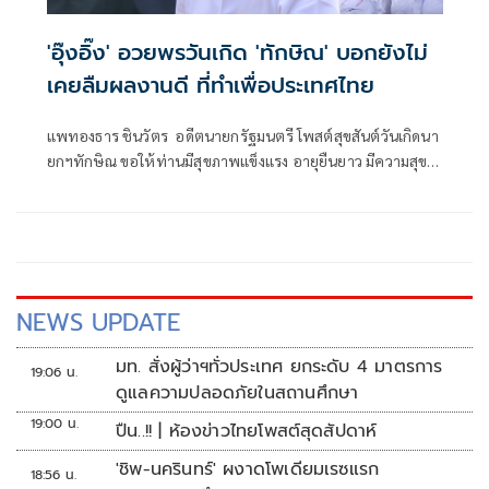
'อุ๊งอิ๊ง' อวยพรวันเกิด 'ทักษิณ' บอกยังไม่
เคยลืมผลงานดี ที่ทำเพื่อประเทศไทย
แพทองธาร ชินวัตร อดีตนายกรัฐมนตรี โพสต์สุขสันต์วันเกิดนา
ยกฯทักษิณ ขอให้ท่านมีสุขภาพแข็งแรง อายุยืนยาว มีความสุข
ในทุกๆวัน
NEWS UPDATE
มท. สั่งผู้ว่าฯทั่วประเทศ ยกระดับ 4 มาตรการ
19:06 น.
ดูแลความปลอดภัยในสถานศึกษา
19:00 น.
ปืน..!! | ห้องข่าวไทยโพสต์สุดสัปดาห์
'ชิพ-นครินทร์' ผงาดโพเดียมเรซแรก
18:56 น.