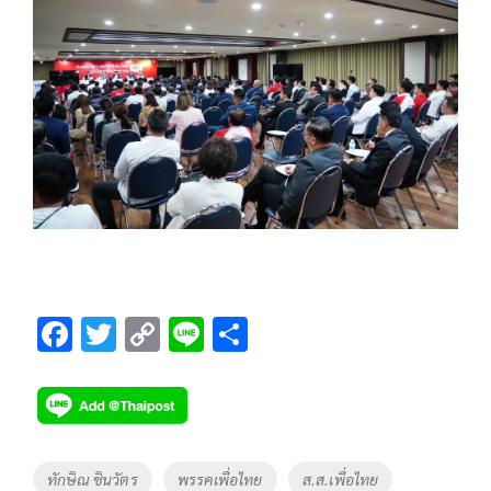
F
T
C
Li
S
ac
wi
o
n
h
e
tt
p
e
ar
b
er
y
e
o
Li
Tags
ทักษิณ ชินวัตร
พรรคเพื่อไทย
ส.ส.เพื่อไทย