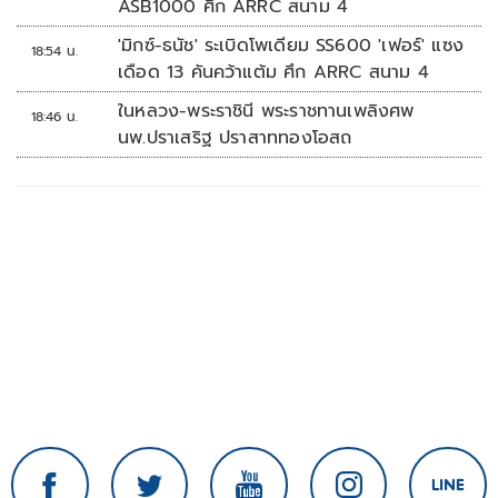
ASB1000 ศึก ARRC สนาม 4
'มิกซ์-ธนัช' ระเบิดโพเดียม SS600 'เฟอร์' แซง
18:54 น.
เดือด 13 คันคว้าแต้ม ศึก ARRC สนาม 4
ในหลวง-พระราชินี พระราชทานเพลิงศพ
18:46 น.
นพ.ปราเสริฐ ปราสาททองโอสถ