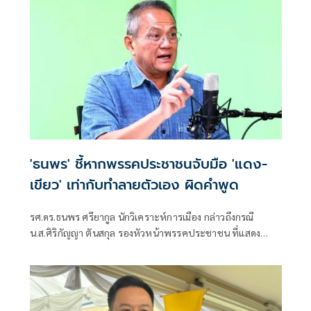
'ธนพร' ชี้หากพรรคประชาชนจับมือ 'แดง-
เขียว' เท่ากับทำลายตัวเอง ผิดคำพูด
รศ.ดร.ธนพร ศรียากูล นักวิเคราะห์การเมือง กล่าวถึงกรณี
น.ส.ศิริกัญญา ตันสกุล รองหัวหน้าพรรคประชาชน ที่แสดง
ความเห็นว่าหากเกิดการจัดตั้งรัฐบาลระหว่างพรรคเพื่อไทยกับ
พรรคภูมิใจไทย ก็จำเป็นต้องพูดคุยกับพรรคประชาชนด้วยว่า