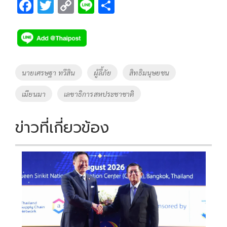
F
T
C
Li
S
ac
wi
o
n
h
e
tt
p
e
ar
b
er
y
e
o
Li
Tags
นายเศรษฐา ทวีสิน
ผู้ลี้ภัย
สิทธิมนุษยชน
o
n
เมียนมา
เลขาธิการสหประชาชาติ
k
k
ข่าวที่เกี่ยวข้อง