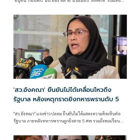
'อนุทิน' ก่อนพบ 'มิน อ่อง หล่าย' แนะมอบ 'สีหศักดิ์' รับผิดชอบ
หลัก ฝ่ายค้านติดตามความคืบหน้าทุกไตรมาส
'สว.อังคณา' ยืนยันไม่ได้เคลื่อนไหวถึง
รัฐบาล หลังเหตุกราดยิงทหารพรานดับ 5
"สว.อังคณา" แจงข่าวปลอม ยืนยันไม่ได้แสดงความคิดเห็นต่อ
รัฐบาล ภายหลังทหารพรานถูกยิงตาย 5 ศพ รวมถึงพลเรือน
และเด็กได้รับบาดเจ็บ มีการประกาศขยายอำนาจการใช้กฎ
อัยการศึกในการตรวจค้น