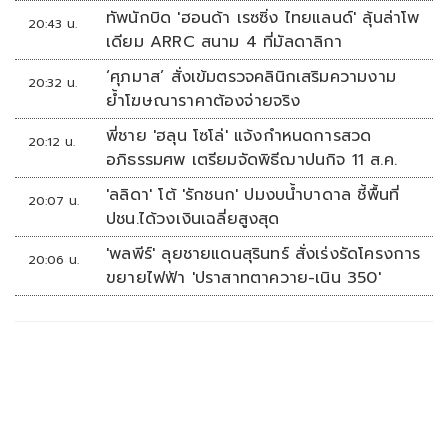
ทัพนักบิด 'ฮอนด้า เรซซิ่ง ไทยแลนด์' ลุ้นล่าโพ
20:43 น.
เดียม ARRC สนาม 4 ที่มัลดาลิกา
‘ศุภมาส’ สั่งเข้มตรวจคลินิกเสริมความงาม
20:32 น.
ย้ำโฆษณาราคาต้องจ่ายจริง
พี่ชาย 'ฮลุน โซโล่' แจ้งกำหนดการสวด
20:12 น.
อภิธรรมศพ เตรียมจัดพิธีฌาปนกิจ 11 ส.ค.
'ลลิดา' โต้ 'รักชนก' ปมงบน้ำบาดาล ชี้พื้นที่
20:07 น.
ปชน.ได้วงเงินเฉลี่ยสูงสุด
'พลพีร์' ลุยชายแดนสุรินทร์ สั่งเร่งรัดโครงการ
20:06 น.
ขยายไฟฟ้า 'ปราสาทตาควาย-เนิน 350'