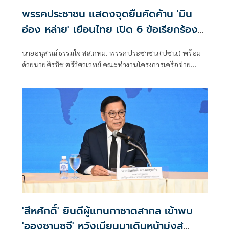
พรรคประชาชน แสดงจุดยืนคัดค้าน 'มิน
อ่อง หล่าย' เยือนไทย เปิด 6 ข้อเรียกร้อง
รัฐสภา-รัฐบาล
นายอนุสรณ์ ธรรมใจ สส.กทม. พรรคประชาชน (ปชน.) พร้อม
ด้วยนายศิรชัช ตรีวิศวเวทย์ คณะทำงานโครงการเครือข่าย
ประชาธิปไตยอาเซียนเพื่อสันติภาพ สิทธิมนุษยชน และการ
พัฒนาอย่างยั่งยืน แถลงคัดค้านการเยือนไทยอย่างเป็นทางการ
ของพลเอกอาวุโส มิน ออง ไลง์
'สีหศักดิ์' ยินดีผู้แทนกาชาดสากล เข้าพบ
'อองซานซูจี' หวังเมียนมาเดินหน้ามุ่งสู่