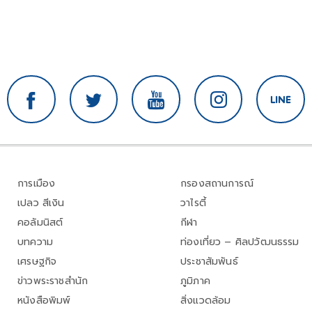
การเมือง
กรองสถานการณ์
เปลว สีเงิน
วาไรตี้
คอลัมนิสต์
กีฬา
บทความ
ท่องเที่ยว – ศิลปวัฒนธรรม
เศรษฐกิจ
ประชาสัมพันธ์
ข่าวพระราชสำนัก
ภูมิภาค
หนังสือพิมพ์
สิ่งแวดล้อม