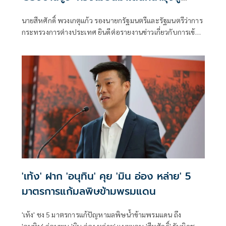
สันติภาพ
นายสีหศักดิ์ พวงเกตุแก้ว รองนายกรัฐมนตรีและรัฐมนตรีว่าการ
กระทรวงการต่างประเทศ ยินดีต่อรายงานข่าวเกี่ยวกับการเข้า
พบนางออง ซาน ซู จี ของผู้แทนสำนักงานคณะกรรมการกาชาด
ระหว่างประเทศประจำเมียนมา ซึ่งเกิดขึ้นภายหลังการประชุม
อย่างไม่เป็นทางการระหว่างรัฐมนตรีต่างประเทศอ
'เท้ง' ฝาก 'อนุทิน' คุย 'มิน อ่อง หล่าย' 5
มาตรการแก้มลพิษข้ามพรมแดน
'เท้ง' ชง 5 มาตรการแก้ปัญหามลพิษน้ำข้ามพรมแดน ถึง