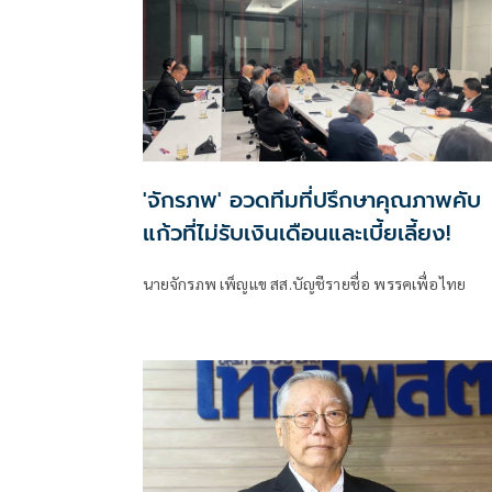
'จักรภพ' อวดทีมที่ปรึกษาคุณภาพคับ
แก้วที่ไม่รับเงินเดือนและเบี้ยเลี้ยง!
นายจักรภพ เพ็ญแข สส.บัญชีรายชื่อ พรรคเพื่อไทย