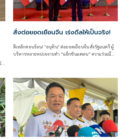
สั่งต่อยอดเยือนจีน เร่งดีลให้เป็นจริง!
ตีเหล็กตอนร้อน! "อนุทิน" ต่อยอดเยือนจีน สั่งรัฐมนตรี ผู้
บริหารหลายหน่วยงานทำ “แอ็กชันแพลน” ความร่วมมือ
กับรัฐบาลจีนให้เป็นรูปธรรม ทั้งด้านการค้าการลงทุน
ัก
ความมั่นคง การปราบปรามอาชญากรรมข้ามชาติ การท่อง
เที่ยว เทคโนโลยีแห่งอนาคตทั้งเอไอและอีวี ชูวิศวกร
การเมืองฝ่าวิกฤตโลกไร้ระเบียบ ลุยปฏิรูปราชการ-สร้าง
คน ดันเศรษฐกิจกระจายตัว ระดมพลังคนไทยยกกำลัง
ประเทศ