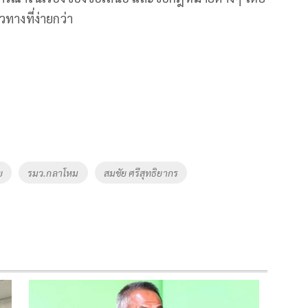
ทางที่ง่ายกว่า
ย
รมว.กลาโหม
สมชัย ศรีสุทธิยากร