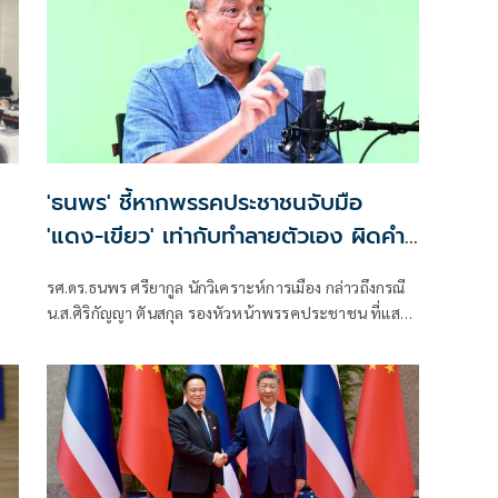
'ธนพร' ชี้หากพรรคประชาชนจับมือ
'แดง-เขียว' เท่ากับทำลายตัวเอง ผิดคำ
พูด
รศ.ดร.ธนพร ศรียากูล นักวิเคราะห์การเมือง กล่าวถึงกรณี
น.ส.ศิริกัญญา ตันสกุล รองหัวหน้าพรรคประชาชน ที่แสดง
ความเห็นว่าหากเกิดการจัดตั้งรัฐบาลระหว่างพรรคเพื่อ
ไทยกับพรรคภูมิใจไทย ก็จำเป็นต้องพูดคุยกับพรรค
ประชาชนด้วยว่า