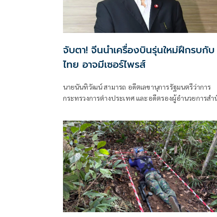
จับตา! จีนนำเครื่องบินรุ่นใหม่ฝึกรบกับ
ไทย อาจมีเซอร์ไพรส์
นายนันทิวัฒน์ สามารถ อดีตเลขานุการรัฐมนตรีว่าการ
กระทรวงการต่างประเทศ และอดีตรองผู้อำนวยการสำน
ข่าวกรองแห่งชาติ โพสต์ข้อความผ่านเฟซบุ๊กในหัวข้อ
"สัมพันธ์แนบแน่น"