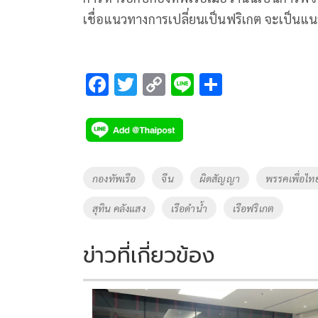
เชื่อแนวทางการเปลี่ยนเป็นฟริเกต จะเป็นแนว
F
T
C
Li
S
ac
wi
o
n
h
e
tt
p
e
ar
b
er
y
e
o
Li
Tags
กองทัพเรือ
จีน
ผิดสัญญา
พรรคเพื่อไท
o
n
สุทิน คลังแสง
เรือดำน้ำ
เรือฟริเกต
k
k
ข่าวที่เกี่ยวข้อง