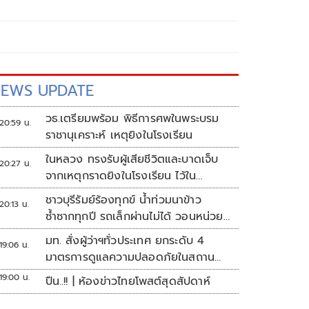
EWS UPDATE
วธ.เตรียมพร้อม พิธีการศพในพระบรม
20:59 น.
ราชานุเคราะห์ เหตุยิงในโรงเรียน
ในหลวง ทรงรับผู้เสียชีวิตและบาดเจ็บ
20:27 น.
จากเหตุกราดยิงในโรงเรียน ไว้ใน
พระบรมราชานุเคราะห์
ชาวบุรีรัมย์ร้องทุกข์ น้ำท่วมนาข้าว
20:13 น.
ซ้ำซากทุกปี รถเล็กผ่านไม่ได้ วอนหน่วย
งานเร่งแก้ไข
มท. สั่งผู้ว่าฯทั่วประเทศ ยกระดับ 4
19:06 น.
มาตรการดูแลความปลอดภัยในสถาน
ศึกษา
19:00 น.
ปืน..!! | ห้องข่าวไทยโพสต์สุดสัปดาห์