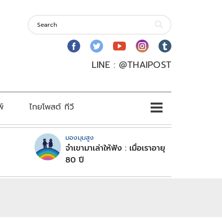
LINE : @THAIPOST
พ์
ไทยโพสต์ ทีวี
มองมุมสูง
จำเขามาเล่าให้ฟัง : เมื่อเราอายุ
80 ปี