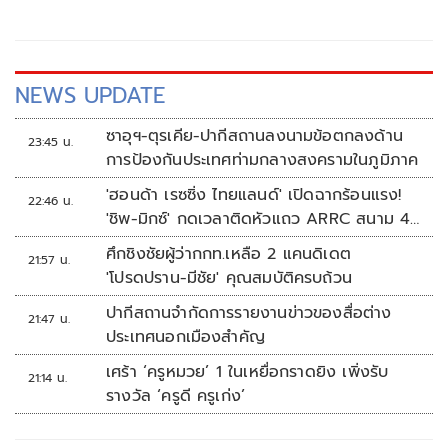
NEWS UPDATE
ซาอุฯ-ตุรเคีย-ปากีสถานลงนามข้อตกลงด้าน
23:45 น.
การป้องกันประเทศท่ามกลางสงครามในภูมิภาค
'ฮอนด้า เรซซิ่ง ไทยแลนด์' เปิดฉากร้อนแรง!
22:46 น.
'ชิพ-มิกซ์' กดเวลาติดหัวแถว ARRC สนาม 4
ที่มัลดาลิกา
ศึกชิงชัยผู้ว่ากกท.เหลือ 2 แคนดิเดต
21:57 น.
'โปรดปราน-มีชัย' คุณสมบัติครบถ้วน
ปากีสถานจำกัดการรายงานข่าวของสื่อต่าง
21:47 น.
ประเทศนอกเมืองสำคัญ
เศร้า ‘ครูหมวย’ 1 ในเหยื่อกราดยิง เพิ่งรับ
21:14 น.
รางวัล ‘ครูดี ครูเก่ง’