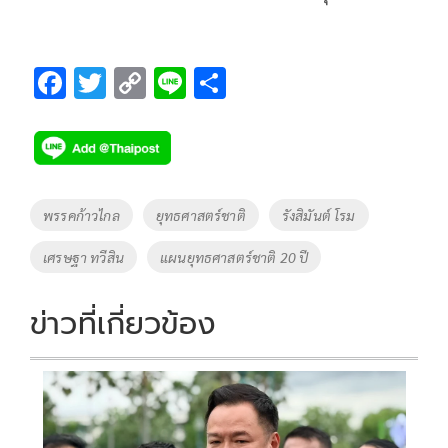
F
T
C
Li
S
ac
wi
o
n
h
e
tt
p
e
ar
b
er
y
e
o
Li
Tags
พรรคก้าวไกล
ยุทธศาสตร์ชาติ
รังสิมันต์ โรม
o
n
เศรษฐา ทวีสิน
แผนยุทธศาสตร์ชาติ 20 ปี
k
k
ข่าวที่เกี่ยวข้อง