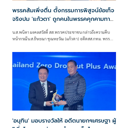
พรรคส้มเพิ่งตื่น ตั้งกรรมการพิสูจน์ข้อเท็จ
จริงปม 'แก้วตา' ถูกคนในพรรคคุกคามทาง
เพศ
น.ส.พนิดา มงคลสวัสดิ์ สส.พรรคประชาชน กล่าวถึงความคืบ
หน้ากรณีน.ส.ธิษะณา ชุณหะวัณ (แก้วตา) อดีตสส.กทม. พรรค
ประชาชน ถูกคุกคามทางเพศ ว่า ได้มีการตั้งคณะกรรมการโดย
ไม่มีผู้ที่มีส่วนเกี่ยวข้องกับสภาชุดที่ผ่านมาขึ้นมา เพื่อเปิดพื้นที่
ให้ผู้เสียหายรู้สึกสบายใจที่สุด วางใจที่สุด และปลอดภัยที่สุด
'อนุทิน' มอบรางวัลให้ อดีตนายกฯเศรษฐา ผู้