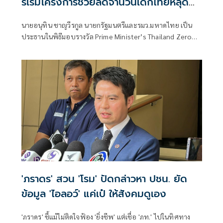
ริเริ่มโครงการช่วยลดจำนวนเด็กไทยหลุด
ระบบการศึกษา
นายอนุทิน ชาญวีรกูล นายกรัฐมนตรีและรมว.มหาดไทย เป็น
ประธานในพิธีมอบรางวัล Prime Minister’s Thailand Zero
Dropout Plus Awards (TZD+) ประจำปี พ.ศ. 2569 โดยมี
นายเศรษฐา ทวีสิน อดีตนายกรัฐมนตรี เข้ารับรางวัลเกียรติยศ
เพื่อยกย่องเชิดชูเกียรติ ในฐานะผู้ริเริ่มผลักดันโครงการ
Thailand Zero Dropout ให้เป็นวาระแห่งชาติ คืนโอกาสและ
อนาคตให้เด็กและเยาวชนนอกระบบการศึกษาไทย
'ภราดร' สวน 'โรม' ปัดกล่าวหา ปชน. ยัด
ข้อมูล 'ไอลอว์' แค่เป๋ ให้สังคมดูเอง
'ภราดร' ชี้แม้ไม่ติดใจฟ้อง 'ยิ่งชีพ' แต่เชื่อ 'ภท.' ไปในทิศทาง