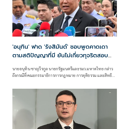
'อนุทิน' ฟาด 'รังสิมันต์' ชอบพูดคาดเดา
ตามสติปัญญาที่มี ยันไม่เกี่ยวทุจริตสอบ
ท้องถิ่น
นายอนุทิน ชาญวีรกูล นายกรัฐมนตรีและรมว.มหาดไทย กล่าว
ถึงกรณีที่คณะกรรมาธิการการกฎหมาย การยุติธรรม และสิทธิ
มนุษยชน สภาผู้แทนราษฎร ที่มี นายรังสิมันต์ โรม เป็นประธาน
กรรมาธิการ มีการอ้างชื่อนายกรัฐมนตรี เข้าไปเกี่ยวข้องกับการ
ทุจริตสอบท้องถิ่น