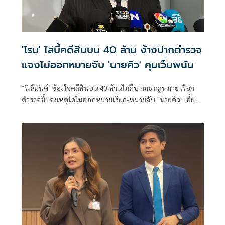
'โรม' ไล่บี้คดีสินบน 40 ล้าน ง้างปากตำรวจ
แจงไม่ออกหมายจับ 'นายคิว' คุมเว็บพนัน
"รังสิมันต์" ข้องใจคดีสินบน 40 ล้านไม่คืบ กมธ.กฎหมาย เรียก
ตำรวจชี้แจงเหตุใดไม่ออกหมายเรียก-หมายจับ "นายคิว" เอี่ยว
เว็บพนันกว่า 4,000 เว็บ พร้อมตั้ง 2 ปมสงสัย "ไชยชนก" แจ้ง
ความเท็จ หรือเจ้าหน้าที่ละเว้นปฏิบัติหน้าที่