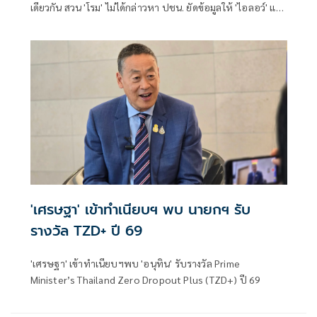
เดียวกัน สวน 'โรม' ไม่ได้กล่าวหา ปชน. ยัดข้อมูลให้ 'ไอลอว์' แค่
พักหลังเป๋ ภาคประชาชนไม่ควรเป็นเครื่องมือฝ่ายการเมือง โยน
สังคมดูเอง
'เศรษฐา' เข้าทำเนียบฯ พบ นายกฯ รับ
รางวัล TZD+ ปี 69
'เศรษฐา' เข้าทำเนียบฯพบ 'อนุทิน' รับรางวัล Prime
Minister’s Thailand Zero Dropout Plus (TZD+) ปี 69