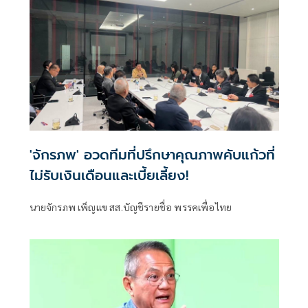
'จักรภพ' อวดทีมที่ปรึกษาคุณภาพคับแก้วที่
ไม่รับเงินเดือนและเบี้ยเลี้ยง!
นายจักรภพ เพ็ญแข สส.บัญชีรายชื่อ พรรคเพื่อไทย