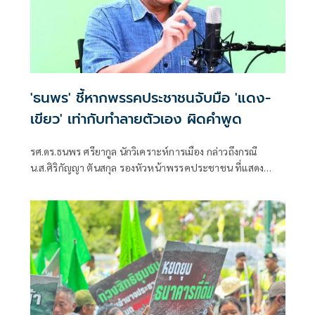
'ธนพร' ชี้หากพรรคประชาชนจับมือ 'แดง-
เขียว' เท่ากับทำลายตัวเอง ผิดคำพูด
รศ.ดร.ธนพร ศรียากูล นักวิเคราะห์การเมือง กล่าวถึงกรณี
น.ส.ศิริกัญญา ตันสกุล รองหัวหน้าพรรคประชาชน ที่แสดง
ความเห็นว่าหากเกิดการจัดตั้งรัฐบาลระหว่างพรรคเพื่อไทยกับ
พรรคภูมิใจไทย ก็จำเป็นต้องพูดคุยกับพรรคประชาชนด้วยว่า