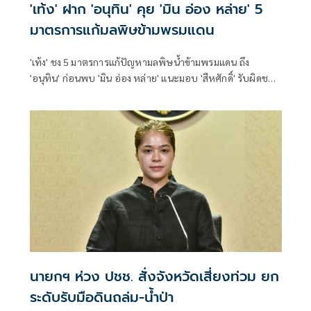
'เท้ง' ฝาก 'อนุทิน' คุย 'มิน อ่อง หล่าย' 5
มาตรการแก้มลพิษข้ามพรมแดน
'เท้ง' ชง 5 มาตรการแก้ปัญหามลพิษน้ำข้ามพรมแดน ถึง
'อนุทิน' ก่อนพบ 'มิน อ่อง หล่าย' แนะมอบ 'สีหศักดิ์' รับผิดชอบ
หลัก ฝ่ายค้านติดตามความคืบหน้าทุกไตรมาส
นายกฯ ห่วง ปชช. สั่งจังหวัดเสี่ยงท่วม ยก
ระดับรับมือดินถล่ม-น้ำป่า