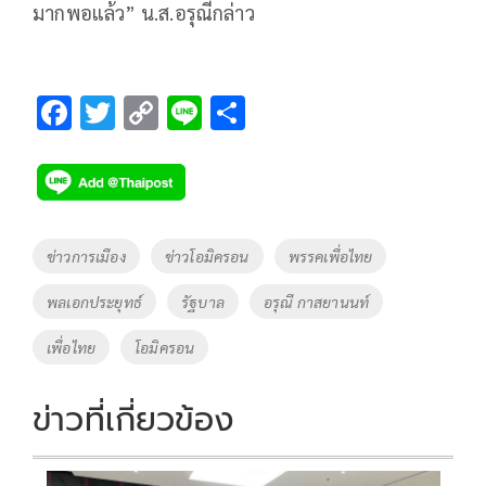
มากพอแล้ว” น.ส.อรุณีกล่าว
F
T
C
Li
S
ac
wi
o
n
h
e
tt
p
e
ar
b
er
y
e
o
Li
Tags
ข่าวการเมือง
ข่าวโอมิครอน
พรรคเพื่อไทย
o
n
พลเอกประยุทธ์
รัฐบาล
อรุณี กาสยานนท์
k
k
เพื่อไทย
โอมิครอน
ข่าวที่เกี่ยวข้อง