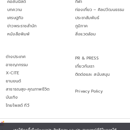
คอลัมนิสต์
กีฬา
บทความ
ท่องเที่ยว – ศิลปวัฒนธรรม
เศรษฐกิจ
ประชาสัมพันธ์
ข่าวพระราชสำนัก
ภูมิภาค
หนังสือพิมพ์
สิ่งแวดล้อม
ต่างประเทศ
PR & PRESS
อาชญากรรม
เกี่ยวกับเรา
X-CITE
ติดต่อและ สนับสนุน
ยานยนต์
สาธารณสุข-คุณภาพชีวิต
Privacy Policy
บันเทิง
ไทยโพสต์ ทีวี