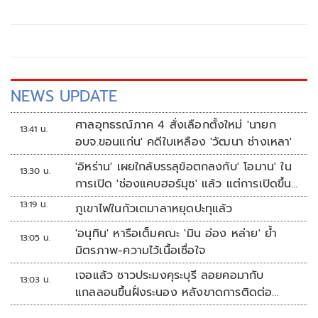
NEWS UPDATE
ศาลอุทธรณ์ภาค 4 สั่งเลือกตั้งใหม่ 'นายก
13:41 น.
อบจ.ขอนแก่น' คดีใบเหลือง 'วัฒนา ช่างเหลา'
'อิหร่าน' เผยใกล้บรรลุข้อตกลงกับ' โอมาน' ใน
13:30 น.
การเปิด 'ช่องแคบฮอร์มุซ' แล้ว แต่การเปิดขึ้น
อยู่กับสหรัฐฯ
13:19 น.
ภูเขาไฟในกัวเตมาลาหยุดปะทุแล้ว
'อนุทิน' หารือเต็มคณะ 'มิน อ่อง หล่าย' ย้ำ
13:05 น.
มิตรภาพ-ความไว้เนื้อเชื่อใจ
เจอแล้ว ชาวประมงคุระบุรี ลอยคอมากับ
13:03 น.
แกลลอนขึ้นฝั่งระนอง หลังขาดการติดต่อ
หลายวัน