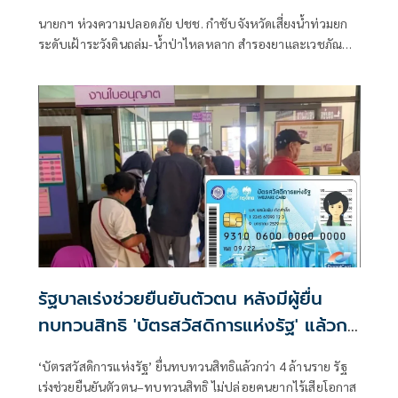
นายกฯ ห่วงความปลอดภัย ปชช. กำชับจังหวัดเสี่ยงน้ำท่วมยก
ระดับเฝ้าระวังดินถล่ม-น้ำป่าไหลหลาก สำรองยาและเวชภัณฑ์
ไม่น้อยกว่า 72 ชม. ดูแลผู้ป่วยกลุ่มเปราะบางใกล้ชิด
รัฐบาลเร่งช่วยยืนยันตัวตน หลังมีผู้ยื่น
ทบทวนสิทธิ 'บัตรสวัสดิการแห่งรัฐ' แล้วก
ว่า 4 ล้านราย
‘บัตรสวัสดิการแห่งรัฐ’ ยื่นทบทวนสิทธิแล้วกว่า 4 ล้านราย รัฐ
เร่งช่วยยืนยันตัวตน–ทบทวนสิทธิ ไม่ปล่อยคนยากไร้เสียโอกาส