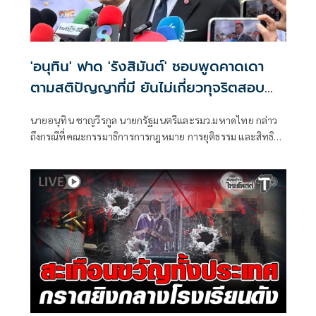
'อนุทิน' ฟาด 'รังสิมันต์' ชอบพูดคาดเดา
ตามสติปัญญาที่มี ยันไม่เกี่ยวทุจริตสอบ
ท้องถิ่น
นายอนุทิน ชาญวีรกูล นายกรัฐมนตรีและรมว.มหาดไทย กล่าว
ถึงกรณีที่คณะกรรมาธิการการกฎหมาย การยุติธรรม และสิทธิ
มนุษยชน สภาผู้แทนราษฎร ที่มี นายรังสิมันต์ โรม เป็นประธาน
กรรมาธิการ มีการอ้างชื่อนายกรัฐมนตรี เข้าไปเกี่ยวข้องกับการ
ทุจริตสอบท้องถิ่น