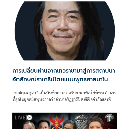
การเปลี่ยนผ่านจากเทวราชามาสู่การสถาปนา
อัตลักษณ์ราชาธิปไตยแบบพุทธศาสนาใน
พระไตรปิฏก : สามัญผลสูตรในฐานะทฤษฎี
“สามัญผลสูตร” เป็นบันทึกการยอมรับของกษัตริย์ที่ทรงอำนาจ
ขีดจำกัดของอำนาจรัฐเหนือแรงงานและ
ที่สุดในยุคสมัยพุทธกาลว่าอำนาจรัฏฐาธิปัตย์มีขีดจำกัดและขีด
ทรัพย์สิน
จำกัดนั้นอยู่ที่พรมแดนระหว่างร่างกายและจิตใจของพลเมือง