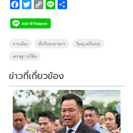
F
T
C
Li
S
ac
wi
o
n
h
e
tt
p
e
ar
b
er
y
e
o
Li
Tags
การเมือง
ที่ปรึกษานายกฯ
วิษณุ เครืองาม
o
n
เศรษฐา ทวีสิน
k
k
ข่าวที่เกี่ยวข้อง