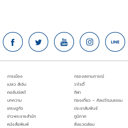
การเมือง
กรองสถานการณ์
เปลว สีเงิน
วาไรตี้
คอลัมนิสต์
กีฬา
บทความ
ท่องเที่ยว – ศิลปวัฒนธรรม
เศรษฐกิจ
ประชาสัมพันธ์
ข่าวพระราชสำนัก
ภูมิภาค
หนังสือพิมพ์
สิ่งแวดล้อม