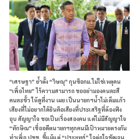
“เศรษฐา” ย้ำตั้ง “วิษณุ” กุนซือกม.ไม่ใช่เหตุคน
“เพื่อไทย” ไร้ความสามารถ ขออย่ามองคนละสี
คนละขั้ว ให้ดูที่งาน เผย เป็นนายกฯน้ำไม่เต็มแก้ว
เสียงที่ไม่อยากได้ยินคือเสียงที่ประเสริฐที่ต้องฟัง
อุบ สัญญาใจ ขอเป็นเรื่องสองคน แต่ไม่มีสัญญาใจ
“ทักษิณ” เชื่ออดีตนายกฯทุกคนมีเป้าหมายตรงกัน
ทำเพื่อ ปชช. ชี้แม้แต่ “ประยุทธ์” ใจต่อใจชัดเจน