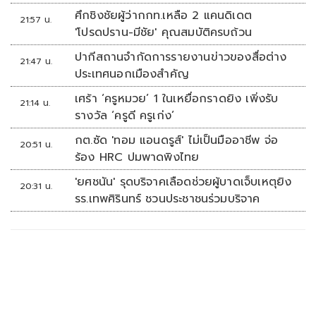
ศึกชิงชัยผู้ว่ากกท.เหลือ 2 แคนดิเดต
21:57 น.
'โปรดปราน-มีชัย' คุณสมบัติครบถ้วน
ปากีสถานจำกัดการรายงานข่าวของสื่อต่าง
21:47 น.
ประเทศนอกเมืองสำคัญ
เศร้า ‘ครูหมวย’ 1 ในเหยื่อกราดยิง เพิ่งรับ
21:14 น.
รางวัล ‘ครูดี ครูเก่ง’
กต.ซัด 'ทอม แอนดรูส์' ไม่เป็นมืออาชีพ จ่อ
20:51 น.
ร้อง HRC ปมพาดพิงไทย
'ยศชนัน' รุดบริจาคเลือดช่วยผู้บาดเจ็บเหตุยิง
20:31 น.
รร.เทพศิรินทร์ ชวนประชาชนร่วมบริจาค