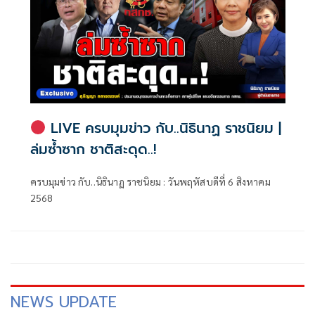
LIVE ครบมุมข่าว กับ..นิธินาฏ ราชนิยม |
ล่มซ้ำซาก ชาติสะดุด..!
ครบมุมข่าว กับ..นิธินาฏ ราชนิยม : วันพฤหัสบดีที่ 6 สิงหาคม
2568
NEWS UPDATE