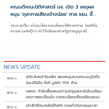
คณบดีคณะนิติศาสตร์ มธ. เปิด 3 เหตุผล
หนุน 'ตุลาการเสียงข้างน้อย' ศาล รธน. ชี้
พรก.กู้เงินฯยังไม่จำเป็นเร่งด่วน
รศ.ดร.สุปรียา แก้วละเอียด คณบดีคณะนิติศาสตร์ มธ. โพสต์ข้อ
ความผ่านเฟซบุ๊กว่า คำวินิจฉัยของศาลรัฐธรรมนูญกรณี
พรก.เงินกู้ 4 แสนล้าน อาจส่งผลกระทบต่อการดำเนินนโยบาย
และมาตรการทางการคลังในอนาคตอย่างมีนัยสำคัญ และทำให้
หลักการแบ่งแยกอำนาจทางการคลังระหว่างฝ่ายบริหารกับ
ฝ่ายนิติบัญญัติอ่อนแอลง เห็นด้วยกับความเห็นของตุลาการ
เสียงข้างน้อย ด้วยเหตุผลดังนี้
NEWS UPDATE
สกัดจับหน้าโรงพัก สองหนุ่มควบกระบะบุโรทั่ง
19:29 น.
ขนเฮโรอีน-ไอซ์ มูลค่า 100 ล้าน
กสทช. กำชับสื่อเสนอข่าวเหตุรุนแรงในโรงเรียน
18:52 น.
งดภาพสะเทือนใจ-รายละเอียดเสี่ยงเลียนแบบ
เจ้าฟ้าทีปังกรรัศมีโชติฯ ทรงทำกิจกรรมอาสา
18:22 น.