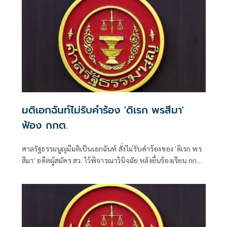
มติเอกฉันท์ไม่รับคำร้อง 'ดิเรก พรสีมา'
ฟ้อง กกต.
ศาลรัฐธรรมนูญมีมติเป็นเอกฉันท์ สั่งไม่รับคำร้องของ 'ดิเรก พร
สีมา' อดีตผู้สมัคร สว. ไว้พิจารณาวินิจฉัย หลังยื่นร้องเรียน กกต.
จัดการเลือกตั้งระดับอำเภอ-จังหวัดส่อไม่ลับและไม่สุจริต