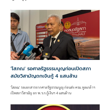
ตุลาการศาลรัฐธรรมนูญ มีผลตั้งแต่วันที่ 24 กรกฎาคม 2569
เป็นต้นไป
'โสภณ' รอศาลรัฐธรรมนูญก่อนเปิดสภา
สมัยวิสามัญถกเงินกู้ 4 แสนล้าน
'โสภณ' รอเอกสารจากศาลรัฐธรรมนูญ ก่อนส่ง ครม.ทูลเกล้าฯ
เปิดสภาวิสามัญ ถก พ.ร.ก.กู้เงินฯ 4 แสนล้าน