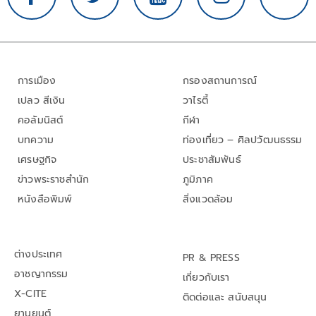
การเมือง
กรองสถานการณ์
เปลว สีเงิน
วาไรตี้
คอลัมนิสต์
กีฬา
บทความ
ท่องเที่ยว – ศิลปวัฒนธรรม
เศรษฐกิจ
ประชาสัมพันธ์
ข่าวพระราชสำนัก
ภูมิภาค
หนังสือพิมพ์
สิ่งแวดล้อม
ต่างประเทศ
PR & PRESS
อาชญากรรม
เกี่ยวกับเรา
X-CITE
ติดต่อและ สนับสนุน
ยานยนต์