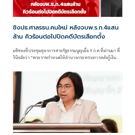
ชิงปธ.ศาลรธน.คนใหม่ หลังจบพ.ร.ก.4แสน
ล้าน คิวร้อนต่อไปปิดคดีบัตรเลือกตั้ง
มติของที่ประชุมตุลาการศาลรัฐธรรมนูญเมื่อ 9 ก.ค.ที่ผ่านมา ที่
วินิจฉัยว่า “พระราชกำหนดให้อำนาจกระทรวงการคลังกู้เงิน
เพื่อแก้ไขปัญหาผลกระทบ จากสถานการณ์วิกฤตด้านพลังงาน
และสร้างการเปลี่ยนผ่านด้านพลังงานของประเทศ พ.ศ.2569
หรือ พ.ร.ก.กู้เงิน 4 แสนล้านบาท” ที่ออกโดยมติคณะรัฐมนตรี
รัฐบาลอนุทิน ชาญวีรกูล ไม่ขัดรัฐธรรมนูญ มาตรา 172 วรรค
หนึ่ง