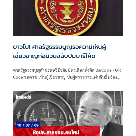
ยาวไป! ศาลรัฐธรรมนูญรอความเห็นผู้
เชี่ยวชาญก่อนวินิจฉับปมบาร์โค้ด
ศาลรัฐธรรมนูญสั่งชะลอวินิจฉัยบัตรเลือกตั้งติด Barcode - QR
Code รอความเห็นผู้เชี่ยวชาญ ปมผู้ตรวจการแผ่นดินยื่นร้องส่อ
ไม่เป็นความลับ