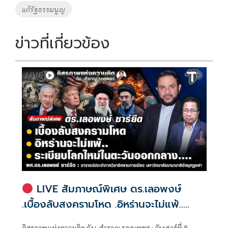
แก้รัฐธรรมนูญ
ข่าวที่เกี่ยวข้อง
LIVE สัมภาษณ์พิเศษ ดร.เลอพงษ์
.เบื้องลับสงครามโหด .อิหร่านจะไม่แพ้..
.ระเบียบโลกใหม่ในตะวันออกกลาง…. |
อิสรภาพแห่งความคิด กับ..สำราญ รอดเพชร : วันเสาร์ที่ 8