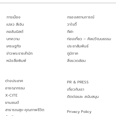
การเมือง
กรองสถานการณ์
เปลว สีเงิน
วาไรตี้
คอลัมนิสต์
กีฬา
บทความ
ท่องเที่ยว – ศิลปวัฒนธรรม
เศรษฐกิจ
ประชาสัมพันธ์
ข่าวพระราชสำนัก
ภูมิภาค
หนังสือพิมพ์
สิ่งแวดล้อม
ต่างประเทศ
PR & PRESS
อาชญากรรม
เกี่ยวกับเรา
X-CITE
ติดต่อและ สนับสนุน
ยานยนต์
สาธารณสุข-คุณภาพชีวิต
Privacy Policy