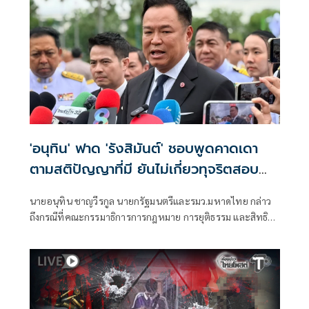
'อนุทิน' ฟาด 'รังสิมันต์' ชอบพูดคาดเดา
ตามสติปัญญาที่มี ยันไม่เกี่ยวทุจริตสอบ
ท้องถิ่น
นายอนุทิน ชาญวีรกูล นายกรัฐมนตรีและรมว.มหาดไทย กล่าว
ถึงกรณีที่คณะกรรมาธิการการกฎหมาย การยุติธรรม และสิทธิ
มนุษยชน สภาผู้แทนราษฎร ที่มี นายรังสิมันต์ โรม เป็นประธาน
กรรมาธิการ มีการอ้างชื่อนายกรัฐมนตรี เข้าไปเกี่ยวข้องกับการ
ทุจริตสอบท้องถิ่น