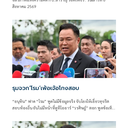
อิสรภาพแห่งความคิด กับ..สำราญ รอด
สิงหาคม 2569
เพชร
รุมจวก‘โรม’เพ้อเจ้อโกงสอบ
“อนุทิน” ฟาด “โรม” พูดไม่มีข้อมูลจริง จับโยงให้เอี่ยวทุจริต
สอบท้องถิ่น ยันไม่มีหน้าที่ดูทีโออาร์ “วรศิษฎ์” ตอก พูดข้อเท็จ
จริงไม่ครบ