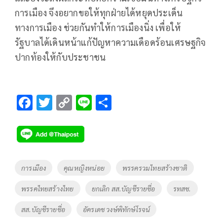
การเมือง จึงอยากขอให้ทุกฝ่ายได้หยุดประเด็น
ทางการเมือง ช่วยกันทำให้การเมืองนิ่ง เพื่อให้
รัฐบาลได้เดินหน้าแก้ปัญหาความเดือดร้อนเศรษฐกิจ
ปากท้องให้กับประชาชน
F
T
C
Li
S
ac
wi
o
n
h
e
tt
p
e
ar
b
er
y
e
o
Li
Tags
การเมือง
คุณหญิงหน่อย
พรรครวมไทยสร้างชาติ
o
n
พรรคไทยสร้างไทย
ยกเลิก สส.บัญชีรายชื่อ
รทสช.
k
k
สส.บัญชีรายชื่อ
อัครเดช วงษ์พิทักษ์โรจน์