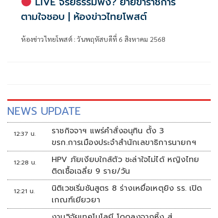
LIVE จริยธรรมพัง? ย้ายข้าราชการ
ตามใจชอบ | ห้องข่าวไทยโพสต์
ห้องข่าวไทยโพสต์ : วันพฤหัสบดีที่ 6 สิงหาคม 2568
NEWS UPDATE
ราชกิจจาฯ แพร่คำสั่งอนุทิน ตั้ง 3
12:37 น.
ขรก.การเมืองประจำสำนักเลขาธิการนายกฯ
HPV ภัยเงียบใกล้ตัว ชะล่าใจไม่ได้ หญิงไทย
12:28 น.
ติดเชื้อเฉลี่ย 9 ราย/วัน
นิติเวชเริ่มชันสูตร 8 ร่างเหยื่อเหตุยิง รร. เปิด
12:21 น.
เกณฑ์เยียวยา
งานวิจัยเทคโนโลยี โดดลงจากหิ้ง สู่