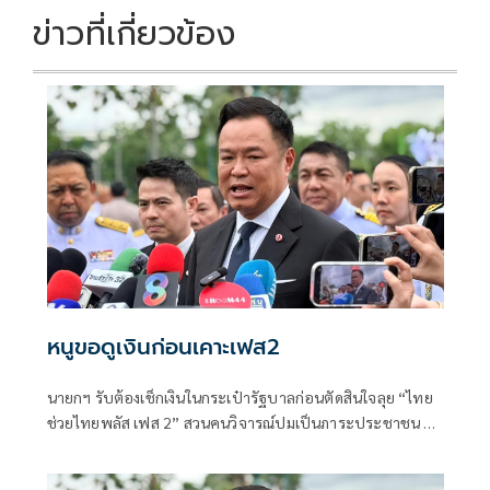
ข่าวที่เกี่ยวข้อง
หนูขอดูเงินก่อนเคาะเฟส2
นายกฯ รับต้องเช็กเงินในกระเป๋ารัฐบาลก่อนตัดสินใจลุย “ไทย
ช่วยไทยพลัส เฟส 2” สวนคนวิจารณ์ปมเป็นภาระประชาชน ชี้
การค้า-จีดีพีพุ่งไม่พูดถึง “ศุภจี” รอถก “เอกนิติ” ดันไทยเที่ยว
ไทยพลัสหรือไม่