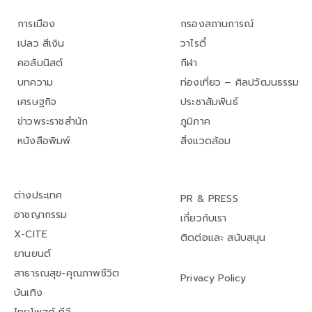
การเมือง
กรองสถานการณ์
เปลว สีเงิน
วาไรตี้
คอลัมนิสต์
กีฬา
บทความ
ท่องเที่ยว – ศิลปวัฒนธรรม
เศรษฐกิจ
ประชาสัมพันธ์
ข่าวพระราชสำนัก
ภูมิภาค
หนังสือพิมพ์
สิ่งแวดล้อม
ต่างประเทศ
PR & PRESS
อาชญากรรม
เกี่ยวกับเรา
X-CITE
ติดต่อและ สนับสนุน
ยานยนต์
สาธารณสุข-คุณภาพชีวิต
Privacy Policy
บันเทิง