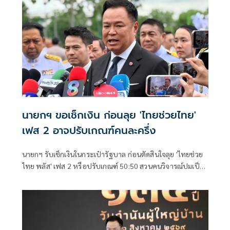
นายกฯ ขอเช็กเงิน ก่อนลุย 'ไทยช่วยไทย'
เฟส 2 อาจปรับเกณฑ์คนละครึ่ง
นายกฯ รับเช็กเงินในกระเป๋ารัฐบาล ก่อนตัดสินใจลุย 'ไทยช่วย
ไทย พลัส' เฟส 2 หรือปรับเกณฑ์ 50:50 สวนคนวิจารณ์ปมเป็น
ภาระประชาชน ชี้การค้า-จีดีพี พุ่งไม่พูดถึง ยันสถานะคลังยัง
แข็งแรง