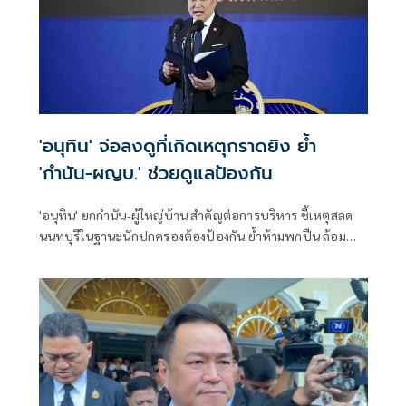
'อนุทิน' จ่อลงดูที่เกิดเหตุกราดยิง ย้ำ
'กำนัน-ผญบ.' ช่วยดูแลป้องกัน
'อนุทิน' ยกกำนัน-ผู้ใหญ่บ้าน สำคัญต่อการบริหาร ชี้เหตุสลด
นนทบุรีในฐานะนักปกครองต้องป้องกัน ย้ำห้ามพกปืน ล้อม
คอกแล้วแต่ยังเล็ดลอดได้ ขอร่วมมือดูแลพื้นที่เข้ม เตรียมรุดลงดู
ที่เกิดเหตุ