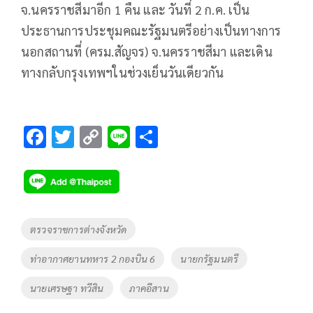
จ.นครราชสีมาอีก 1 คืน และ วันที่ 2 ก.ค. เป็น
ประธานการประชุมคณะรัฐมนตรีอย่างเป็นทางการ
นอกสถานที่ (ครม.สัญจร) จ.นครราชสีมา และเดิน
ทางกลับกรุงเทพฯในช่วงเย็นวันเดียวกัน
F
T
C
Li
S
ac
wi
o
n
h
e
tt
p
e
ar
b
er
y
e
o
Li
Tags
ตรวจราชการต่างจังหวัด
o
n
ท่าอากาศยานทหาร 2 กองบิน 6
นายกรัฐมนตรี
k
k
นายเศรษฐา ทวีสิน
ภาคอีสาน