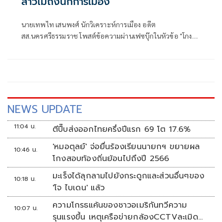
สาวไม่ถึงนักการเมือง
นายเทพไท เสนพงศ์ นักวิเคราะห์การเมือง อดีต
สส.นครศรีธรรมราช โพสต์ข้อความผ่านเฟซบุ๊กในหัวข้อ "โกง
สว.-โกงสอบท้องถิ่น ตัดจบ ไม่ถึงนักการเมือง โดยระบุว่า
NEWS UPDATE
11:04 น.
ตีปี๊บส่งออกไทยครึ่งปีแรก 69 โต 17.6%
'หมอตุลย์' จ่อยื่นร้องเรียนนายกฯ ขยายผล
10:46 น.
โกงสอบท้องถิ่นย้อนไปถึงปี 2566
มะเร็งได้ลุกลามไปยังกระดูกและส่วนอื่นๆของ
10:18 น.
'โจ ไบเดน' แล้ว
ความโกรธแค้นของชาวอเมริกันทวีความ
10:07 น.
รุนแรงขึ้น เหตุเครือข่ายกล้องCCTVละเมิด