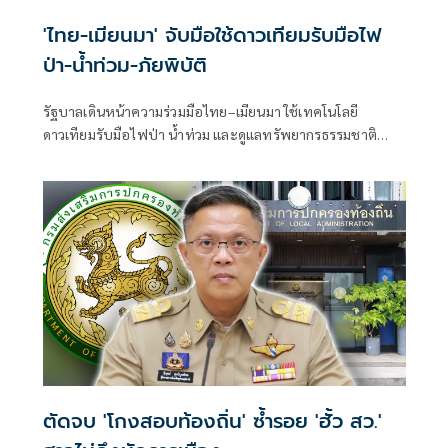
'ไทย-เมียนมา' จับมือใช้ดาวเทียมรับมือไฟ
ป่า-น้ำท่วม-ภัยพิบัติ
รัฐบาลเดินหน้าความร่วมมือไทย–เมียนมา ใช้เทคโนโลยี
ดาวเทียมรับมือไฟป่า น้ำท่วม และดูแลทรัพยากรธรรมชาติ
ชายแดน ยกระดับการจัดการภัยพิบัติและสิ่งแวดล้อมร่วมกัน
ตัดจบ 'โกงสอบท้องถิ่น' ซ้ำรอย 'ฮั้ว สว.'