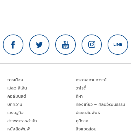
การเมือง
กรองสถานการณ์
เปลว สีเงิน
วาไรตี้
คอลัมนิสต์
กีฬา
บทความ
ท่องเที่ยว – ศิลปวัฒนธรรม
เศรษฐกิจ
ประชาสัมพันธ์
ข่าวพระราชสำนัก
ภูมิภาค
หนังสือพิมพ์
สิ่งแวดล้อม