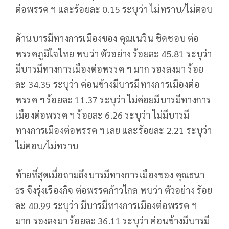
ต่อพรรค ฯ และร้อยละ 0.15 ระบุว่า ไม่ทราบ/ไม่ตอบ
ด้านบารมีทางการเมืองของ คุณเนวิน ชิดชอบ ต่อ
พรรคภูมิใจไทย พบว่า ตัวอย่าง ร้อยละ 45.81 ระบุว่า
มีบารมีทางการเมืองต่อพรรค ฯ มาก รองลงมา ร้อย
ละ 34.35 ระบุว่า ค่อนข้างมีบารมีทางการเมืองต่อ
พรรค ฯ ร้อยละ 11.37 ระบุว่า ไม่ค่อยมีบารมีทางการ
เมืองต่อพรรค ฯ ร้อยละ 6.26 ระบุว่า ไม่มีบารมี
ทางการเมืองต่อพรรค ฯ เลย และร้อยละ 2.21 ระบุว่า
ไม่ตอบ/ไม่ทราบ
ท้ายที่สุดเมื่อถามถึงบารมีทางการเมืองของ คุณธนา
ธร จึงรุ่งเรืองกิจ ต่อพรรคก้าวไกล พบว่า ตัวอย่าง ร้อย
ละ 40.99 ระบุว่า มีบารมีทางการเมืองต่อพรรค ฯ
มาก รองลงมา ร้อยละ 36.11 ระบุว่า ค่อนข้างมีบารมี