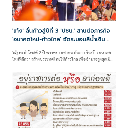
'เท้ง' ลั่นก้าวสู่ปีที่ 3 'ปชน.' สานต่อภารกิจ
'อนาคตใหม่-ก้าวไกล' ซัดระบอบสีน้ำเงิน ทำ
หลักนิติรัฐ-นิติธรรมสั่นคลอน
'ณัฐพงษ์' โพสต์ 2 ปี พรรคประชาชน กับภารกิจสร้างอนาคต
ใหม่ที่ดีกว่า สร้างประเทศไทยให้ก้าวไกล เพื่ออำนาจสูงสุดเป็น
ของประชาชน