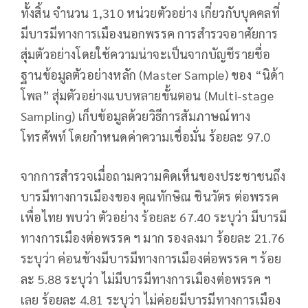
ทั้งสิ้น จำนวน 1,310 หน่วยตัวอย่าง เกี่ยวกับบุคคลที่
มีบารมีทางการเมืองนอกพรรค การสำรวจอาศัยการ
สุ่มตัวอย่างโดยใช้ความน่าจะเป็นจากบัญชีรายชื่อ
ฐานข้อมูลตัวอย่างหลัก (Master Sample) ของ “นิด้า
โพล” สุ่มตัวอย่างแบบหลายขั้นตอน (Multi-stage
Sampling) เก็บข้อมูลด้วยวิธีการสัมภาษณ์ทาง
โทรศัพท์ โดยกำหนดค่าความเชื่อมั่น ร้อยละ 97.0
จากการสำรวจเมื่อถามความคิดเห็นของประชาชนถึง
บารมีทางการเมืองของ คุณทักษิณ ชินวัตร ต่อพรรค
เพื่อไทย พบว่า ตัวอย่าง ร้อยละ 67.40 ระบุว่า มีบารมี
ทางการเมืองต่อพรรค ฯ มาก รองลงมา ร้อยละ 21.76
ระบุว่า ค่อนข้างมีบารมีทางการเมืองต่อพรรค ฯ ร้อย
ละ 5.88 ระบุว่า ไม่มีบารมีทางการเมืองต่อพรรค ฯ
เลย ร้อยละ 4.81 ระบุว่า ไม่ค่อยมีบารมีทางการเมือง