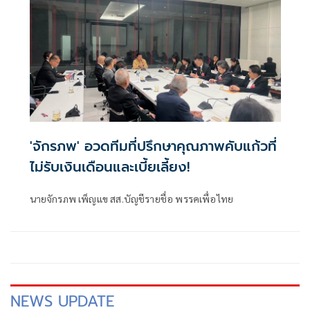
'จักรภพ' อวดทีมที่ปรึกษาคุณภาพคับแก้วที่
ไม่รับเงินเดือนและเบี้ยเลี้ยง!
นายจักรภพ เพ็ญแข สส.บัญชีรายชื่อ พรรคเพื่อไทย
NEWS UPDATE