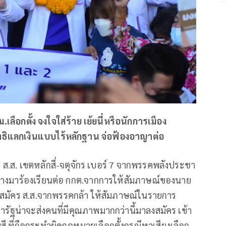
.เลือกตั้ง จงใจใส่ร้าย เย้ยนี่หรือนักการเมือง
ิทธิแลกเงินแบบไร้หลักฐาน จ่อฟ้องอาญาต่อ
คร ส.ส. เขตหลักสี่-จตุจักร เบอร์ 7 จากพรรคพลังประชา
นทางมาร้องเรียนต่อ กกต.จากการให้สัมภาษณ์ของนาย
ผู้สมัคร ส.ส.จากพรรคกล้า ให้สัมภาษณ์ในรายการ
ารัฐน่าจะส่งคนที่มีคุณภาพมากกว่านี้มาลงสมัคร เข้า
สี ที่ถือกระทำผิดกฎหมายเลือกตั้งกรณีหาเสียงเลือก