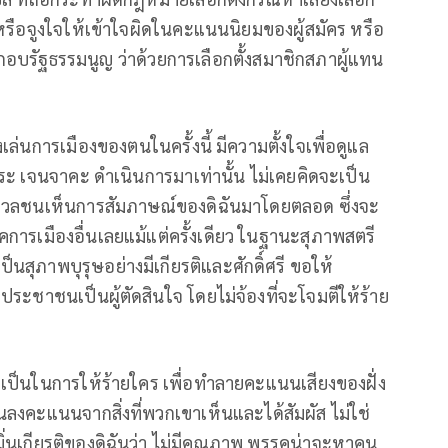
 หรือจูงใจให้เข้าใจผิดในคะแนนนิยมของผู้สมัคร หรือ
อบรัฐธรรมนูญ ว่าด้วยการเลือกตั้งสมาชิกสภาผู้แทน
งเล่นการเมืองของตนในครั้งนี้ มีความตั้งใจเพื่อดูแล
ิระ เจนจาคะ ดำเนินการมาเท่านั้น ไม่เคยคิดจะเป็น
่อมวลชนเห็นการสัมภาษณ์ของดิฉันมาโดยตลอด ซึ่งจะ
คการเมืองอื่นเลยแม้แต่ครั้งเดียว ในฐานะสุภาพสตรี
ป็นสุภาพบุรุษอย่างมีเกียรติและศักดิ์ศรี ขอให้
ะชาชนเป็นผู้ตัดสินใจ โดยไม่จ้องที่จะโจมตีให้ร้าย
ตุจำเป็นในการให้ร้ายใคร เพื่อทำลายคะแนนเสียงของฝั่ง
งคะแนนจากสิ่งที่พวกเขาเห็นและได้สัมผัส ไม่ใช่
มิ่นเกียรติของดิฉันว่า ไม่มีคุณภาพ พรรคน่าจะหาคน