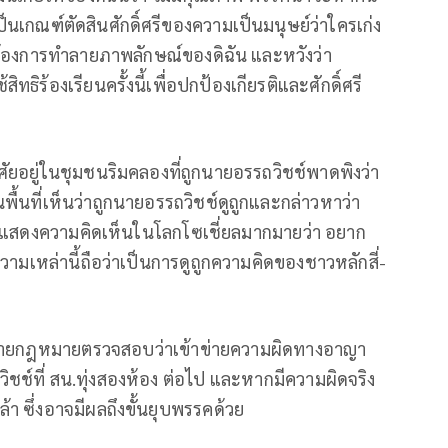
็นเกณฑ์ตัดสินศักดิ์ศรีของความเป็นมนุษย์ว่าใครเก่ง
ะต้องการทำลายภาพลักษณ์ของดิฉัน และหวังว่า
ธิร้องเรียนครั้งนี้เพื่อปกป้องเกียรติและศักดิ์ศรี
อาศัยอยู่ในชุมชนริมคลองที่ถูกนายอรรถวิชช์พาดพิงว่า
นพื้นที่เห็นว่าถูกนายอรรถวิชช์ดูถูกและกล่าวหาว่า
รแสดงความคิดเห็นในโลกโซเชี่ยลมากมายว่า อยาก
ความเหล่านี้ถือว่าเป็นการดูถูกความคิดของชาวหลักสี่-
ังให้ฝ่ายกฎหมายตรวจสอบว่าเข้าข่ายความผิดทางอาญา
ชช์ที่ สน.ทุ่งสองห้อง ต่อไป และหากมีความผิดจริง
 ซึ่งอาจมีผลถึงขั้นยุบพรรคด้วย