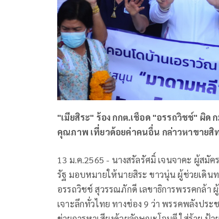
"เมียสิระ" ร้อง กกต.เชือด "อรรถวิชช์" ผิด กม
คุณภาพ เที่ยวด้อยค่าคนอื่น กล่าวหาขายส
13 ม.ค.2565 - นางสรัลรัศมิ์ เจนจาคะ ผู้สมั
รัฐ มอบหมายให้นายสิระ ขาวนุ่น ผู้ช่วยเดิ
อรรถวิชช์ สุวรรณภักดี เลขาธิการพรรคกล้า 
เจาะลึกทั่วไทย ทางช่อง 9 ว่า พรรคพลังประช
ข่ายการหาเสียงด้วยลักษณะโจมตี ใส่ร้าย ป้าย