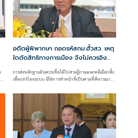
อดีตผู้พิพากษา ถอดรหัสกม.ฮั้วสว. เหตุ
ใดตัดสิทธิทางการเมือง จึงไม่ควรอิง
มาตรฐานเดียวกับคดีอาญา
ข
การส่งหลักฐานอันควรเชื่อได้ไปศาลฎีกาแผนกคดีเลือกตั้ง
า
เพื่อปกป้องระบบ มิใช่การทำหน้าที่เป็นศาลที่พิจารณาคดี
อง
อาญาเพื่อลงโทษตัวบุคคล