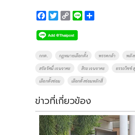
F
T
C
Li
S
ac
wi
o
n
h
e
tt
p
e
ar
b
er
y
e
o
Li
Tags
กกต.
กฎหมายเลือกตั้ง
พรรคกล้า
พลัง
o
n
สรัลรัศมิ์ เจนจาคะ
สิระ เจนจาคะ
อรรถวิชช์ 
k
k
เลือกตั้งซ่อม
เลือกตั้งซ่อมหลักสี่
ข่าวที่เกี่ยวข้อง