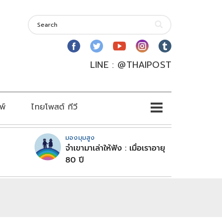
LINE : @THAIPOST
พ์
ไทยโพสต์ ทีวี
มองมุมสูง
จำเขามาเล่าให้ฟัง : เมื่อเราอายุ
80 ปี