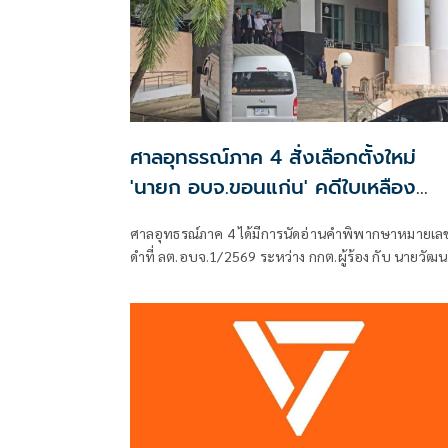
ศาลอุทธรณ์ภาค 4 สั่งเลือกตั้งใหม่
'นายก อบจ.ขอนแก่น' คดีใบเหลือง
'วัฒนา ช่างเหลา'
ศาลอุทธรณ์ภาค 4 ได้มีการนัดอ่านคำพิพากษาหมายเล
ดำที่ ลต.อบจ.1/2569 ระหว่าง กกต.ผู้ร้อง กับ นายวัฒน
ช่างเหลา ผู้คัดค้าน เรื่อง พรบ.การเลือกตั้งสมาชิกสภาท้
ถิ่นหรือผู้บริหารท้องถิ่น (ขอให้มีการเลือกตั้ง นายก
อบจ.ใหม่)