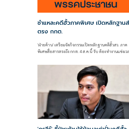
ชำแหละคดีฮั้วภาคพิเศษ เปิดหลักฐานส
ตรง กกต.
'ฝ่ายค้าน' เตรียมจัดกิจกรรมเปิดหลักฐานคดีฮั้วสว. ภาค
พิเศษสื่อสารตรงถึง กกต. 4 ส.ค.นี้ รับ ต้องทำงานแข่งเว
แย้ม หากยกคำร้องทั้งหมด-ตัดตอนบางรายส่งศาล ต้องด
เข้าข่ายละเว้นการปฏิบัติหน้าที่หรือไม่