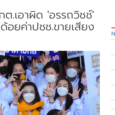
ต.เอาผิด 'อรรถวิชช์'
พ ด้อยค่าปชช.ขายเสียง
N