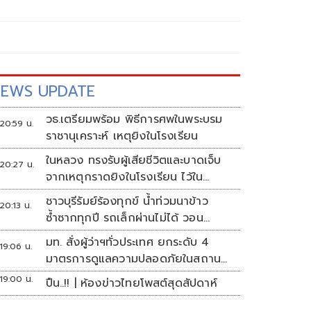
EWS UPDATE
วธ.เตรียมพร้อม พิธีการศพในพระบรม
20:59 น.
ราชานุเคราะห์ เหตุยิงในโรงเรียน
ในหลวง ทรงรับผู้เสียชีวิตและบาดเจ็บ
20:27 น.
จากเหตุกราดยิงในโรงเรียน ไว้ใน
พระบรมราชานุเคราะห์
ชาวบุรีรัมย์ร้องทุกข์ น้ำท่วมนาข้าว
20:13 น.
ซ้ำซากทุกปี รถเล็กผ่านไม่ได้ วอน
หน่วยงานเร่งแก้ไข
มท. สั่งผู้ว่าฯทั่วประเทศ ยกระดับ 4
19:06 น.
มาตรการดูแลความปลอดภัยในสถาน
ศึกษา
19:00 น.
ปืน..!! | ห้องข่าวไทยโพสต์สุดสัปดาห์