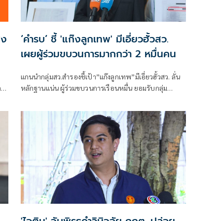
่ง
‘คำรบ’ ชี้ 'แก๊งลูกเทพ' มีเอี่ยวฮั้วสว.
เผยผู้ร่วมขบวนการมากกว่า 2 หมื่นคน
แกนนำกลุ่มสว.สำรองชี้เป้า”แก๊งลูกเทพ”มีเอี่ยวฮั้วสว. ลั่น
ลา
หลักฐานแน่น ผู้ร่วมขบวนการเรือนหมื่น ยอมรับกลุ่ม
ู
รมต.อาจรอด เพราะคดีอาญา หลักฐานต้องชัดสิ้นข้อสงสัย
เตือนกกต.หากไม่ส่งศาลฎีกาสอย 138 สว.โดนร้องเอาผิด
ติดคุก!