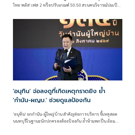
ไทย พลัส' เฟส 2 หรือปรับเกณฑ์ 50:50 สวนคนวิจารณ์ปมเป็น
ภาระประชาชน ชี้การค้า-จีดีพี พุ่งไม่พูดถึง ยันสถานะคลังยัง
แข็งแรง
'อนุทิน' จ่อลงดูที่เกิดเหตุกราดยิง ย้ำ
'กำนัน-ผญบ.' ช่วยดูแลป้องกัน
'อนุทิน' ยกกำนัน-ผู้ใหญ่บ้าน สำคัญต่อการบริหาร ชี้เหตุสลด
นนทบุรีในฐานะนักปกครองต้องป้องกัน ย้ำห้ามพกปืน ล้อม
คอกแล้วแต่ยังเล็ดลอดได้ ขอร่วมมือดูแลพื้นที่เข้ม เตรียมรุดลงดู
ที่เกิดเหตุ