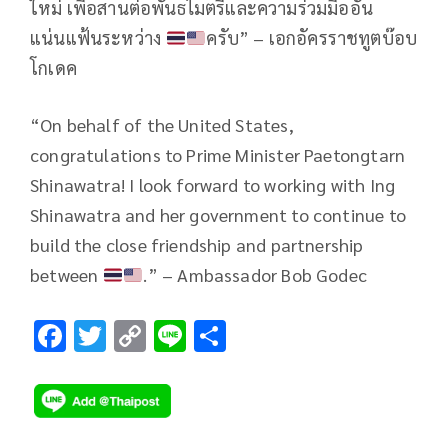
ใหม่ เพื่อสานต่อพันธไมตรีและความร่วมมืออัน
แน่นแฟ้นระหว่าง
ครับ” – เอกอัครราชทูตบ๊อบ
โกเดค
“On behalf of the United States,
congratulations to Prime Minister Paetongtarn
Shinawatra! I look forward to working with Ing
Shinawatra and her government to continue to
build the close friendship and partnership
between
.” – Ambassador Bob Godec
F
T
C
Li
S
ac
wi
o
n
h
e
tt
p
e
ar
b
er
y
e