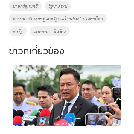
o
Li
Tags
นายกรัฐมนตรี
รัฐบาลใหม่
o
n
สถานเอกอัครราชทูตสหรัฐอเมริกาประจำประเทศไทย
k
k
สหรัฐ
แพทองธาร ชินวัตร
ข่าวที่เกี่ยวข้อง