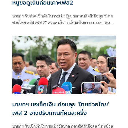
หนูขอดูเงินก่อนเคาะเฟส2
นายกฯ รับต้องเช็กเงินในกระเป๋ารัฐบาลก่อนตัดสินใจลุย “ไทย
ช่วยไทยพลัส เฟส 2” สวนคนวิจารณ์ปมเป็นภาระประชาชน ชี้
การค้า-จีดีพีพุ่งไม่พูดถึง “ศุภจี” รอถก “เอกนิติ” ดันไทยเที่ยว
ไทยพลัสหรือไม่
นายกฯ ขอเช็กเงิน ก่อนลุย 'ไทยช่วยไทย'
เฟส 2 อาจปรับเกณฑ์คนละครึ่ง
นายกฯ รับเช็กเงินในกระเป๋ารัฐบาล ก่อนตัดสินใจลุย 'ไทยช่วย