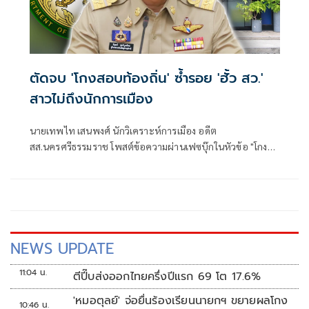
ตัดจบ 'โกงสอบท้องถิ่น' ซ้ำรอย 'ฮั้ว สว.'
สาวไม่ถึงนักการเมือง
นายเทพไท เสนพงศ์ นักวิเคราะห์การเมือง อดีต
สส.นครศรีธรรมราช โพสต์ข้อความผ่านเฟซบุ๊กในหัวข้อ "โกง
สว.-โกงสอบท้องถิ่น ตัดจบ ไม่ถึงนักการเมือง โดยระบุว่า
NEWS UPDATE
11:04 น.
ตีปี๊บส่งออกไทยครึ่งปีแรก 69 โต 17.6%
'หมอตุลย์' จ่อยื่นร้องเรียนนายกฯ ขยายผลโกง
10:46 น.