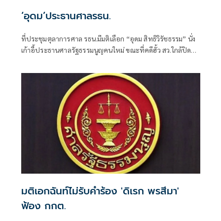
‘อุดม’ประธานศาลรธน.
ที่ประชุมตุลาการศาล รธน.มีมติเลือก “อุดม สิทธิวิรัชธรรม” นั่ง
เก้าอี้ประธานศาลรัฐธรรมนูญคนใหม่ ขณะที่คดีฮั้ว สว.ใกล้ปิด
ม่านเดือน ส.ค.
มติเอกฉันท์ไม่รับคำร้อง 'ดิเรก พรสีมา'
ฟ้อง กกต.