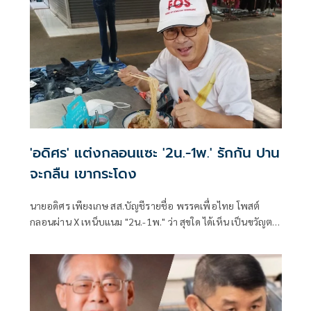
'อดิศร' แต่งกลอนแซะ '2น.-1พ.' รักกัน ปาน
จะกลืน เขากระโดง
นายอดิศร เพียงเกษ สส.บัญชีรายชื่อ พรรคเพื่อไทย โพสต์
กลอนผ่าน X เหน็บแนม "2น.-1พ." ว่า สุขใด ได้เห็น เป็นขวัญตา
ยากจะพรร