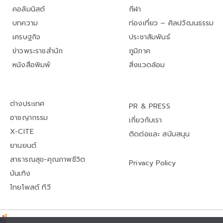
คอลัมนิสต์
กีฬา
บทความ
ท่องเที่ยว – ศิลปวัฒนธรรม
เศรษฐกิจ
ประชาสัมพันธ์
ข่าวพระราชสำนัก
ภูมิภาค
หนังสือพิมพ์
สิ่งแวดล้อม
ต่างประเทศ
PR & PRESS
อาชญากรรม
เกี่ยวกับเรา
X-CITE
ติดต่อและ สนับสนุน
ยานยนต์
สาธารณสุข-คุณภาพชีวิต
Privacy Policy
บันเทิง
ไทยโพสต์ ทีวี