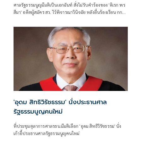
ศาลรัฐธรรมนูญมีมติเป็นเอกฉันท์ สั่งไม่รับคำร้องของ 'ดิเรก พร
สีมา' อดีตผู้สมัคร สว. ไว้พิจารณาวินิจฉัย หลังยื่นร้องเรียน กกต.
จัดการเลือกตั้งระดับอำเภอ-จังหวัดส่อไม่ลับและไม่สุจริต
'อุดม สิทธิวิรัชธรรม' นั่งประธานศาล
รัฐธรรมนูญคนใหม่
ที่ประชุมตุลาการศาลรธน.มีมติเลือก 'อุดม สิทธิวิรัชธรรม' นั่ง
เก้าอี้ประธานศาลรัฐธรรมนูญคนใหม่