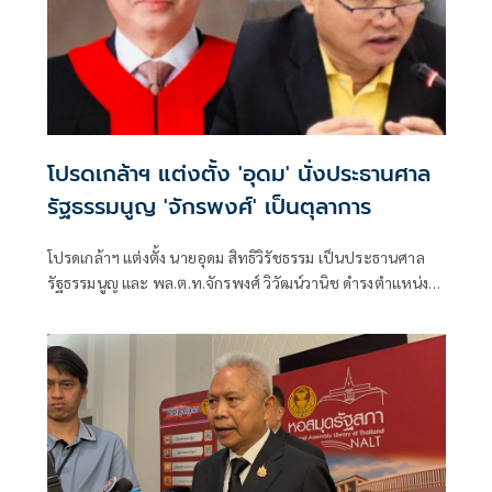
โปรดเกล้าฯ แต่งตั้ง 'อุดม' นั่งประธานศาล
รัฐธรรมนูญ 'จักรพงศ์' เป็นตุลาการ
โปรดเกล้าฯ แต่งตั้ง นายอุดม สิทธิวิรัชธรรม เป็นประธานศาล
รัฐธรรมนูญ และ พล.ต.ท.จักรพงศ์ วิวัฒน์วานิช ดำรงตำแหน่ง
ตุลาการศาลรัฐธรรมนูญ มีผลตั้งแต่วันที่ 24 กรกฎาคม 2569
เป็นต้นไป