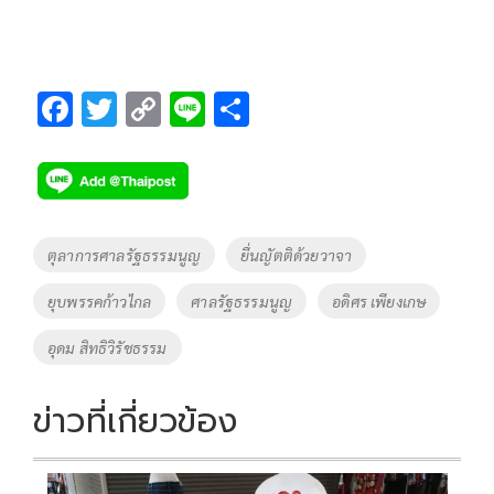
F
T
C
Li
S
ac
wi
o
n
h
e
tt
p
e
ar
b
er
y
e
o
Li
Tags
ตุลาการศาลรัฐธรรมนูญ
ยื่นญัตติด้วยวาจา
o
n
ยุบพรรคก้าวไกล
ศาลรัฐธรรมนูญ
อดิศร เพียงเกษ
k
k
อุดม สิทธิวิรัชธรรม
ข่าวที่เกี่ยวข้อง