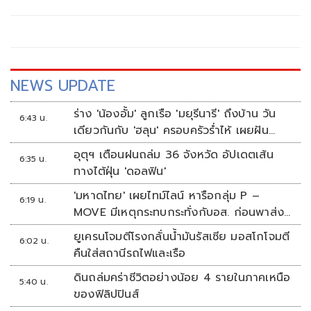
NEWS UPDATE
ร่าง 'น้องอั้ม' ลูกเรือ 'มยุรีนารี' ถึงบ้าน วัน
6:43 น.
เดียวกันกับ 'ฮลุน' ครอบครัวร่ำไห้ เผยฝัน
อยากเป็นทหารเรือ
อุตุฯ เตือนฝนถล่ม 36 จังหวัด อัปเดตเส้น
6:35 น.
ทางไต้ฝุ่น 'ดอลฟิน'
'มหาดไทย' เผยไทม์ไลน์ หารือกลุ่ม P –
6:19 น.
MOVE มีเหตุกระทบกระทั่งกับอส. ก่อนพาส่ง
ขึ้นรถกลับ
ยูเครนโจมตีโรงกลั่นน้ำมันรัสเซีย มอสโกโจมตี
6:02 น.
คืนใส่สถานีรถไฟและเรือ
ดินถล่มคร่าชีวิตอย่างน้อย 4 รายในภาคเหนือ
5:40 น.
ของฟิลิปปินส์