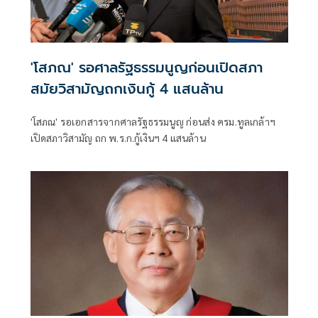
'โสภณ' รอศาลรัฐธรรมนูญก่อนเปิดสภา
สมัยวิสามัญถกเงินกู้ 4 แสนล้าน
'โสภณ' รอเอกสารจากศาลรัฐธรรมนูญ ก่อนส่ง ครม.ทูลเกล้าฯ
เปิดสภาวิสามัญ ถก พ.ร.ก.กู้เงินฯ 4 แสนล้าน