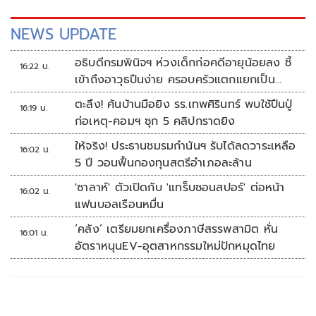
NEWS UPDATE
อธิบดีกรมพินิจฯ ห่วงเด็กก่อคดีอายุน้อยลง ชี้
16:22 น.
เข้าถึงอาวุธปืนง่าย ครอบครัวแตกแยกเป็น
ชนวนสำคัญ
ตะลึง! ค้นบ้านมือยิง รร.เทพศิรินทร์ พบใช้ปืนปู่
16:19 น.
ก่อเหตุ-คอมฯ ซุก 5 คลิปกราดยิง
ให้จริง! ประธานชมรมกำนันฯ รับได้ลดวาระเหลือ
16:02 น.
5 ปี วอนฟื้นกองทุนสตรีอำเภอละล้าน
'ซาลาห์' ตัวเปิดกับ 'แทร็บซอนสปอร์' ต่อหน้า
16:02 น.
แฟนบอลเรือนหมื่น
‘คลัง’ เตรียมยกเครื่องภาษีสรรพสามิต หั่น
16:01 น.
อัตราหนุนEV-อุตสาหกรรมใหม่ปักหมุดไทย