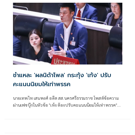
และชะลอน้ำรองรับน้ำป่าและน้ำฝนจากพื้นที่ตอนบน เพื่อไม่
ให้น้ำไหลบ่าเข้าท่วมเขตเศรษฐกิจของหาดใหญ่รวดเร็วเกินไป
ชำแหละ 'ผลนิด้าโพล' กระทุ้ง 'เท้ง' ปรับ
คะแนนนิยมให้เท่าพรรค
นายเทพไท เสนพงศ์ อดีต สส.นครศรีธรรมราช โพสต์ข้อความ
ผ่านเฟซบุ๊กในหัวข้อ "เท้ง ต้องปรับคะแนนนิยมให้เท่าพรรค"
โดยระบุว่า