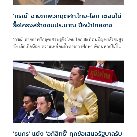
'กรณ์' ฉายภาพวิกฤตศก.ไทย-โลก เตือนไม่
รื้อโครงสร้างงบประมาณ ปีหน้าไทยอาจ
เสี่ยงไร้เงินใช้จ่าย
‘กรณ์’ ฉายภาพวิกฤตเศรษฐกิจไทย-โลก สะท้อนปัญหาสังคมสูง
วัย-เด็กเกิดน้อย-ความเหลื่อมล้ำทางการศึกษา เตือนหากไม่รื้อ
โครงสร้างงบประมาณ ปีหน้าไทยอาจเสี่ยงไร้เงินจ่าย หนุน
สังคายนางบฯ และปฏิรูปการเมืองด่วน
'ธนกร' แย้ง 'อภิสิทธิ์' ทุกข้อเสนอรัฐบาลรับ