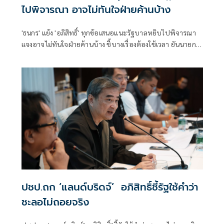
ไปพิจารณา อาจไม่ทันใจฝ่ายค้านบ้าง
'ธนกร' แย้ง 'อภิสิทธิ์' ทุกข้อเสนอแนะรัฐบาลหยิบไปพิจารณา
แจงอาจไม่ทันใจฝ่ายค้านบ้าง ชี้บางเรื่องต้องใช้เวลา ยันนายกฯ
ไม่เคยนิ่งนอนใจ สั่งการใกล้ชิดห้ามทอดทิ้งประชาชน
ปชป.ถก ‘แลน​ด์บริดจ์’​ อภิสิทธิ์​ชี้รัฐใช้คำว่า
ชะลอไม่ถอยจริง