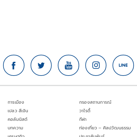
การเมือง
กรองสถานการณ์
เปลว สีเงิน
วาไรตี้
คอลัมนิสต์
กีฬา
บทความ
ท่องเที่ยว – ศิลปวัฒนธรรม
เศรษฐกิจ
ประชาสัมพันธ์