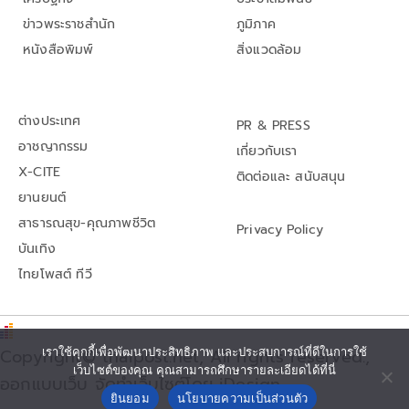
ข่าวพระราชสำนัก
ภูมิภาค
หนังสือพิมพ์
สิ่งแวดล้อม
ต่างประเทศ
PR & PRESS
อาชญากรรม
เกี่ยวกับเรา
X-CITE
ติดต่อและ สนับสนุน
ยานยนต์
สาธารณสุข-คุณภาพชีวิต
Privacy Policy
บันเทิง
ไทยโพสต์ ทีวี
เราใช้คุกกี้เพื่อพัฒนาประสิทธิภาพ และประสบการณ์ที่ดีในการใช้
Copyright© thaipost.net, All rights reserved.,
เว็บไซต์ของคุณ คุณสามารถศึกษารายละเอียดได้ที่นี่
ออกแบบเว็บ จัดทำเว็บไซต์โดย iDesign
ยินยอม
นโยบายความเป็นส่วนตัว