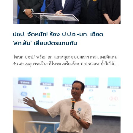
ปชป. จัดหนัก! ร้อง ป.ป.ช.-มท. เชือด
'สก.ส้ม' เสียบบัตรแทนกัน
'โฆษก ปชป.' พร้อม สก. แถลงลุยสอบปมสภา กทม. ลงมติแทน
กัน เล่าเหตุการณ์วินาทีโหวต เตรียมร้อง ป.ป.ช.-มท. ย้ำไม่ได้
กลั่นแกล้งทางการเมือง แต่ต้องร่วมสร้างความโปร่งใส