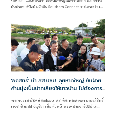
ปชป.ถก ‘แลน​ด์บริดจ์’​ อภิสิทธิ์​“ชี้รัฐใช้คำว่าชะลอ ไม่ถอยจริง
ยันประชาธิปัตย์ ผลักดัน​ Southern Connect วางโครงสร้าง
พื้นฐานหลากหลายกว่าแลนด์บริดจ์​ เชื่อ​ ชาวบ้านได้ประโยชน์
'อภิสิทธิ์' นำ สส.ปชป. ลุยหาดใหญ่ ยันฝ่าย
ค้านมุ่งเป็นปากเสียงให้ชาวบ้าน ไม่ต้องการ
ความขัดแย้ง
พรรคประชาธิปัตย์ จัดสัมมนา สส. ที่จังหวัดสงขลา นายอภิสิทธิ์
เวชชาชีวะ สส.บัญชีรายชื่อ หัวหน้าพรรคประชาธิปัตย์ นำ
สส.พรรคประชาธิปัตย์ ลงพื้นที่ แก้มลิงคลองเรียน ซึ่งเป็นจุดรับ