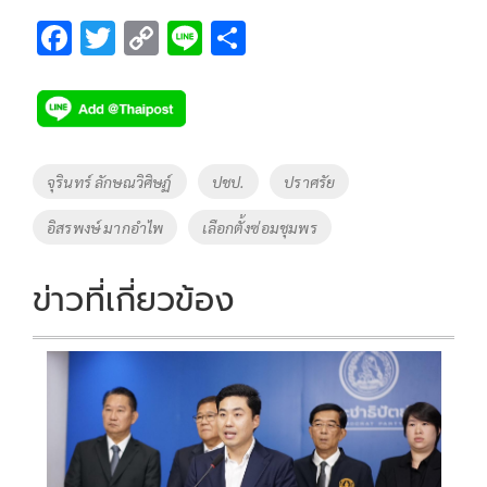
F
T
C
Li
S
ac
wi
o
n
h
e
tt
p
e
ar
b
er
y
e
o
Li
Tags
จุรินทร์ ลักษณวิศิษฏ์
ปชป.
ปราศรัย
o
n
อิสรพงษ์ มากอำไพ
เลือกตั้งซ่อมชุมพร
k
k
ข่าวที่เกี่ยวข้อง