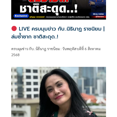
LIVE ครบมุมข่าว กับ..นิธินาฏ ราชนิยม |
ล่มซ้ำซาก ชาติสะดุด..!
ครบมุมข่าว กับ..นิธินาฏ ราชนิยม : วันพฤหัสบดีที่ 6 สิงหาคม
2568