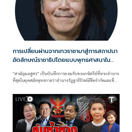
การเปลี่ยนผ่านจากเทวราชามาสู่การสถาปนา
อัตลักษณ์ราชาธิปไตยแบบพุทธศาสนาใน
พระไตรปิฏก : สามัญผลสูตรในฐานะทฤษฎี
“สามัญผลสูตร” เป็นบันทึกการยอมรับของกษัตริย์ที่ทรงอำนาจ
ขีดจำกัดของอำนาจรัฐเหนือแรงงานและ
ที่สุดในยุคสมัยพุทธกาลว่าอำนาจรัฏฐาธิปัตย์มีขีดจำกัดและขีด
ทรัพย์สิน
จำกัดนั้นอยู่ที่พรมแดนระหว่างร่างกายและจิตใจของพลเมือง