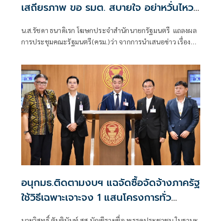
เสถียรภาพ ขอ รมต. สบายใจ อย่าหวั่นไหว
คำถามยุยง
น.ส.รัชดา ธนาดิเรก โฆษกประจำสำนักนายกรัฐมนตรี แถลงผล
การประชุมคณะรัฐมนตรี(ครม.)ว่า จากการนำเสนอข่าว เรื่อง
เสถียรภาพของรัฐบาล ซึ่งสื่อมวลชนรับทราบคำตอบจากพรรค
ร่วมรัฐบาลและนายกฯไปแล้วว่า รัฐบาลนี้มีเสถียรภาพและ
ทำงานร่วมกันอย่างเต็มที่
อนุกมธ.ติดตามงบฯ แฉจัดซื้อจัดจ้างภาครัฐ
ใช้วิธีเฉพาะเจาะจง 1 แสนโครงการทั่ว
ประเทศ เอื้อทุจริตงบกว่า 5 หมื่นล้านบาท
นายวิสุทธิ์ ตันตินันท์ สส.บัญชีรายชื่อ พรรคประชาชน ในฐานะ