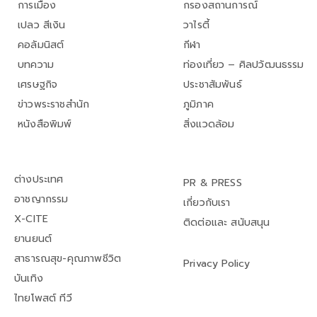
การเมือง
กรองสถานการณ์
เปลว สีเงิน
วาไรตี้
คอลัมนิสต์
กีฬา
บทความ
ท่องเที่ยว – ศิลปวัฒนธรรม
เศรษฐกิจ
ประชาสัมพันธ์
ข่าวพระราชสำนัก
ภูมิภาค
หนังสือพิมพ์
สิ่งแวดล้อม
ต่างประเทศ
PR & PRESS
อาชญากรรม
เกี่ยวกับเรา
X-CITE
ติดต่อและ สนับสนุน
ยานยนต์
สาธารณสุข-คุณภาพชีวิต
Privacy Policy
บันเทิง
ไทยโพสต์ ทีวี