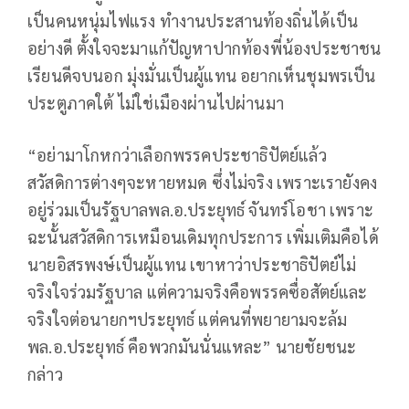
เป็นคนหนุ่มไฟแรง ทำงานประสานท้องถิ่นได้เป็น
อย่างดี ตั้งใจจะมาแก้ปัญหาปากท้องพี่น้องประชาชน
เรียนดีจบนอก มุ่งมั่นเป็นผู้แทน อยากเห็นชุมพรเป็น
ประตูภาคใต้ ไม่ใช่เมืองผ่านไปผ่านมา
“อย่ามาโกหกว่าเลือกพรรคประชาธิปัตย์แล้ว
สวัสดิการต่างๆจะหายหมด ซึ่งไม่จริง เพราะเรายังคง
อยู่ร่วมเป็นรัฐบาลพล.อ.ประยุทธ์ จันทร์โอชา เพราะ
ฉะนั้นสวัสดิการเหมือนเดิมทุกประการ เพิ่มเติมคือได้
นายอิสรพงษ์เป็นผู้แทน เขาหาว่าประชาธิปัตย์ไม่
จริงใจร่วมรัฐบาล แต่ความจริงคือพรรคซื่อสัตย์และ
จริงใจต่อนายกฯประยุทธ์ แต่คนที่พยายามจะล้ม
พล.อ.ประยุทธ์ คือพวกมันนั่นแหละ” นายชัยชนะ
กล่าว