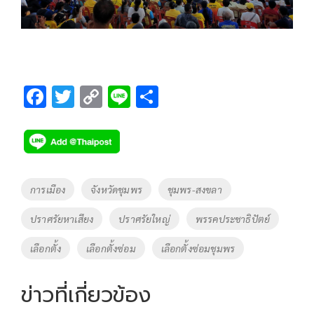
F
T
C
Li
S
ac
wi
o
n
h
e
tt
p
e
ar
b
er
y
e
o
Li
Tags
การเมือง
จังหวัดชุมพร
ชุมพร-สงขลา
o
n
ปราศรัยหาเสียง
ปราศรัยใหญ่
พรรคประชาธิปัตย์
k
k
เลือกตั้ง
เลือกตั้งซ่อม
เลือกตั้งซ่อมชุมพร
ข่าวที่เกี่ยวข้อง