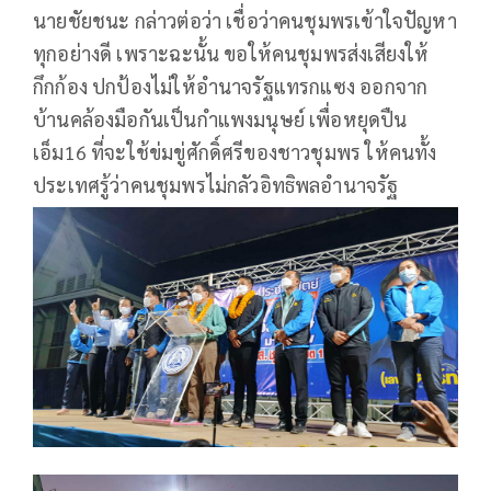
นายชัยชนะ กล่าวต่อว่า เชื่อว่าคนชุมพรเข้าใจปัญหา
ทุกอย่างดี เพราะฉะนั้น ขอให้คนชุมพรส่งเสียงให้
กึกก้อง ปกป้องไม่ให้อำนาจรัฐแทรกแซง ออกจาก
บ้านคล้องมือกันเป็นกำแพงมนุษย์ เพื่อหยุดปืน
เอ็ม16 ที่จะใช้ข่มขู่ศักดิ์ศรีของชาวชุมพร ให้คนทั้ง
ประเทศรู้ว่าคนชุมพรไม่กลัวอิทธิพลอำนาจรัฐ