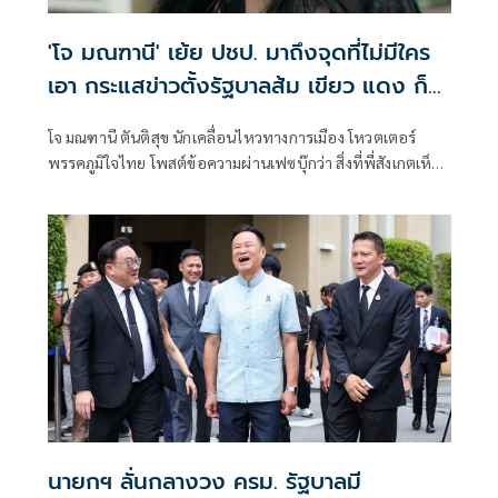
'โจ มณฑานี' เย้ย ปชป. มาถึงจุดที่ไม่มีใคร
เอา กระแสข่าวตั้งรัฐบาลส้ม เขียว แดง ก็
ยังไม่มีฟ้าเลย
โจ มณฑานี ตันติสุข นักเคลื่อนไหวทางการเมือง โหวตเตอร์
พรรคภูมิใจไทย โพสต์ข้อความผ่านเฟซบุ๊กว่า สิ่งที่พี่สังเกตเห็น
ในกระแสข่าวรัฐบาลส้มโอแดงคือ ไม่มีฟ้าอยู่ในนั้นเลย มาถึงจุด
ที่เป็นพรรคที่ทุกฝั่งลืมได้ไงเนี้ย
นายกฯ ลั่นกลางวง ครม. รัฐบาลมี