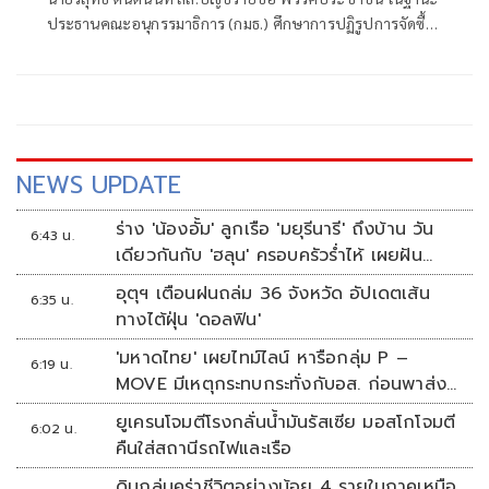
ประธานคณะอนุกรรมาธิการ (กมธ.) ศึกษาการปฏิรูปการจัดซื้อ
จัดจ้างภาครัฐ ภายใต้คณะกรรมาธิการศึกษาการจัดทำและ
ติดตามการบริหารงบประมาณ สภาผู้แทนราษฎร แถลงความ
คืบหน้า "การศึกษาการปฏิรูปการจัดซื้อจัดจ้างภาครัฐ" ว่า คณะ
อนุกรรมาธิการชุดนี้ประกอบด้วยตัวแทน สส.
NEWS UPDATE
ร่าง 'น้องอั้ม' ลูกเรือ 'มยุรีนารี' ถึงบ้าน วัน
6:43 น.
เดียวกันกับ 'ฮลุน' ครอบครัวร่ำไห้ เผยฝัน
อยากเป็นทหารเรือ
อุตุฯ เตือนฝนถล่ม 36 จังหวัด อัปเดตเส้น
6:35 น.
ทางไต้ฝุ่น 'ดอลฟิน'
'มหาดไทย' เผยไทม์ไลน์ หารือกลุ่ม P –
6:19 น.
MOVE มีเหตุกระทบกระทั่งกับอส. ก่อนพาส่ง
ขึ้นรถกลับ
ยูเครนโจมตีโรงกลั่นน้ำมันรัสเซีย มอสโกโจมตี
6:02 น.
คืนใส่สถานีรถไฟและเรือ
ดินถล่มคร่าชีวิตอย่างน้อย 4 รายในภาคเหนือ