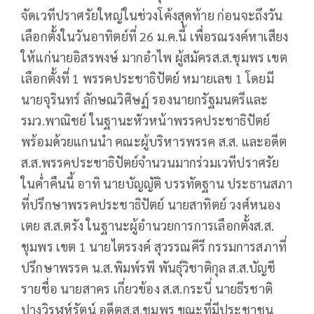
จัดเวทีปราศรัยใหญ่ในช่วงโค้งสุดท้าย ก่อนจะถึงวัน
เลือกตั้งในวันอาทิตย์ที่ 26 ม.ค.นี้ เพื่อรณรงค์หาเสียง
ให้แก่นายอิสรพงษ์ มากอำไพ ผู้สมัครส.ส.ชุมพร เขต
เลือกตั้งที่ 1 พรรคประชาธิปัตย์ หมายเลข 1 โดยมี
นายจุรินทร์ ลักษณวิศิษฏ์ รองนายกรัฐมนตรีและ
รมว.พาณิชย์ ในฐานะหัวหน้าพรรคประชาธิปัตย์
พร้อมด้วยแกนนำ คณะผู้บริหารพรรค ส.ส. และอดีต
ส.ส.พรรคประชาธิปัตย์จำนวนมากร่วมเวทีปราศรัย
ในค่ำคืนนี้ อาทิ นายบัญญัติ บรรทัดฐาน ประธานสภา
ที่ปรึกษาพรรคประชาธิปัตย์ นายสาทิตย์ วงศ์หนอง
เตย ส.ส.ตรัง ในฐานะผู้อำนวยการการเลือกตั้งส.ส.
ชุมพร เขต 1 นายไตรรงค์ สุวรรณคีรี กรรมการสภาที่
ปรึกษาพรรค น.ส.พิมพ์รพี พันธุ์วิชาติกุล ส.ส.บัญชี
รายชื่อ นายสาคร เกี่ยวข้อง ส.ส.กระบี่ นายธีรชาติ
ปางวิรุฬห์รัตน์ อดีตส.ส.ชุมพร ขณะที่มีประชาชน