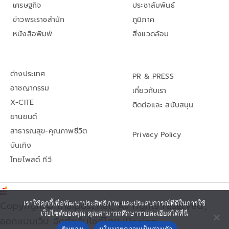
เศรษฐกิจ
ประชาสัมพันธ์
ข่าวพระราชสำนัก
ภูมิภาค
หนังสือพิมพ์
สิ่งแวดล้อม
ต่างประเทศ
PR & PRESS
อาชญากรรม
เกี่ยวกับเรา
X-CITE
ติดต่อและ สนับสนุน
ยานยนต์
สาธารณสุข-คุณภาพชีวิต
Privacy Policy
บันเทิง
ไทยโพสต์ ทีวี
Copyright© thaipost.net, All rights reserved.,
เราใช้คุกกี้เพื่อพัฒนาประสิทธิภาพ และประสบการณ์ที่ดีในการใช้
เว็บไซต์ของคุณ คุณสามารถศึกษารายละเอียดได้ที่นี่
ออกแบบเว็บ จัดทำเว็บไซต์โดย iDesign
ยินยอม
นโยบายความเป็นส่วนตัว