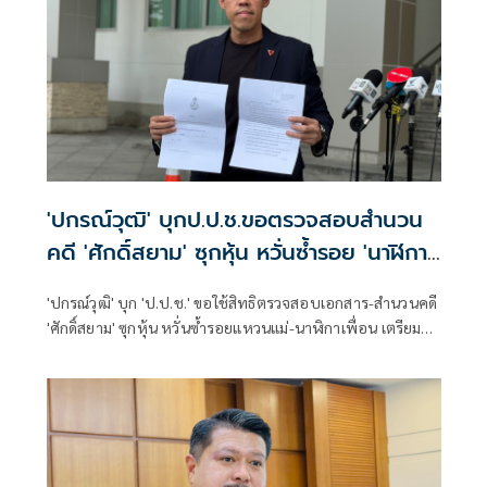
'ปกรณ์วุฒิ' บุกป.ป.ช.ขอตรวจสอบสำนวน
คดี 'ศักดิ์สยาม' ซุกหุ้น หวั่นซ้ำรอย 'นาฬิกา
เพื่อน'
'ปกรณ์วุฒิ' บุก 'ป.ป.ช.' ขอใช้สิทธิตรวจสอบเอกสาร-สำนวนคดี
'ศักดิ์สยาม' ซุกหุ้น หวั่นซ้ำรอยแหวนแม่-นาฬิกาเพื่อน เตรียมนำ
ข้อมูลประกอบยื่นศาลฎีกาตั้ง คกก.ตรวจสอบการทำหน้าที่ หวัง
ได้รับข้อมูลภายใน 15 วัน