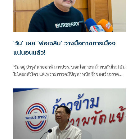
'วัน' เผย 'พ่อเฉลิม' วางมือทางการเมือง
แน่นอนแล้ว!
'วัน อยู่บำรุง' ลาออกพ้น พปชร. บอกโอกาสหน้าพบกันใหม่ ยัน
ไม่เคยกลัวใคร แต่เพราะพรรคมีปัญหาหนัก จึงของเว้นวรรคพัก
ผ่อนกับครอบครัว ติดตลกอาจเจอในวงการบันเทิงก็ได้ ขอบคุณ
'ลุงป้อม' เมตตาตลอด