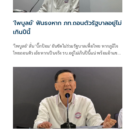
'ไพบูลย์' ฟันธงหาก ภท.ถอนตัวรัฐบาลอยู่ไม่
เกินปีนี้
'ไพบูลย์' ลั่น 'บิ๊กป้อม' ยันชัดไม่ร่วมรัฐบาลเพื่อไทย หากภูมิใจ
ไทยถอนตัว เย้ยหากเป็นจริง รบ.อยู่ไม่เกินปีนี้แน่ พร้อมอ้าแขน
รับเป็นฝ่ายค้าน ลั่นสนิทกันอยู่แล้ว