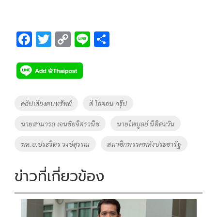
F
T
C
Li
S
ac
wi
o
n
h
e
tt
p
e
ar
b
er
y
e
o
Li
Tags
คลิปเสียงตบทรัพย์
ดิ ไอคอน กรุ๊ป
o
n
นายสามารถ เจนชัยจิตรวนิช
นายไพบูลย์ นิติตะวัน
k
k
พล.อ.ประวิตร วงษ์สุรรณ
สมาชิกพรรคพลังประชารัฐ
ข่าวที่เกี่ยวข้อง