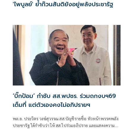
'ไพบูลย์' ย้ำก๊วนสันติยังอยู่พลังประชารัฐ
‘บิ๊กป้อม’ กำชับ สส.พปชร. ร่วมถกงบฯ69
เต็มที่ แต่ตัวเองคงไม่อภิปรายฯ
พล.อ. ประวิตร วงษ์สุวรรณ สส.บัญชีรายชื่อ หัวหน้าพรรคพลัง
ประชารัฐ ได้กำชับว่า ให้ สส.ไปร่วมอภิปราย และแสดงความคิด
เห็นเต็มที่