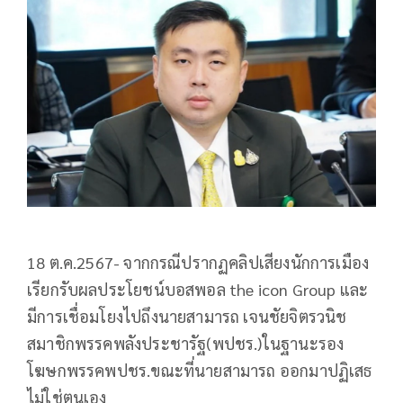
18 ต.ค.2567- จากกรณีปรากฏคลิปเสียงนักการเมือง​
เรียกรับผลประโยชน์บอสพอล the icon Group และ
มีการเชื่อมโยงไปถึงนายสามารถ เจนชัยจิตรวนิช​
สมาชิกพรรคพลัง​ประชา​รัฐ​(พปชร.)ในฐานะรอง
โฆษกพรรคพปชร.ขณะที่นายสามารถ ออกมาปฏิเสธ
ไม่ใช่ตนเอง