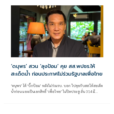
‘ดนุพร’ สวน ‘ลุงป้อม’ คุย สส.พปชร.ให้
สะเด็ดน้ำ ก่อนประกาศไม่ร่วมรัฐบาลเพื่อไทย
‘ดนุพร’ โต้ ‘บิ๊กป้อม’ หลังไม่ร่วมรบ. บอก ไปคุยกับสส.ให้สะเด็ด
น้ำก่อน มองเป็นเอกสิทธิ์ ‘เพื่อไทย’ ไม่ปิดประตู ลั่น 314 มี
เสถียรภาพแล้ว