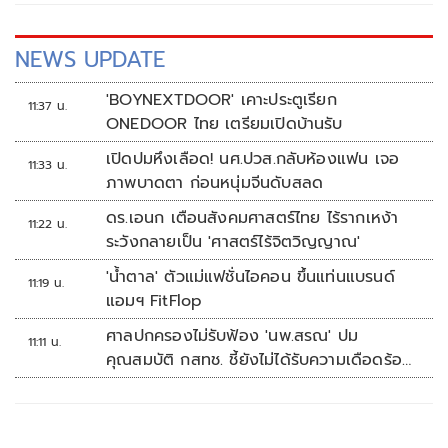
NEWS UPDATE
'BOYNEXTDOOR' เคาะประตูเรียก
11:37 น.
ONEDOOR ไทย เตรียมเปิดบ้านรับ
เปิดปมหึงเลือด! นศ.ปวส.กลับห้องแฟน เจอ
11:33 น.
ภาพบาดตา ก่อนหนุ่มจีนดับสลด
ดร.เอนก เตือนสังคมศาสตร์ไทย ไร้รากเหง้า
11:22 น.
ระวังกลายเป็น 'ศาสตร์ไร้จิตวิญญาณ'
'น้ำตาล' ตัวแม่แฟชั่นไอคอน ขึ้นแท่นแบรนด์
11:19 น.
แอมฯ FitFlop
ศาลปกครองไม่รับฟ้อง 'นพ.สรณ' ปม
11:11 น.
คุณสมบัติ กสทช. ชี้ยังไม่ได้รับความเดือดร้อน
เสียหาย