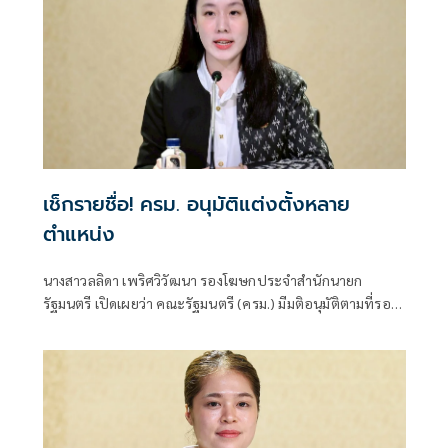
เช็กรายชื่อ! ครม. อนุมัติแต่งตั้งหลาย
ตำแหน่ง
นางสาวลลิดา เพริศวิวัฒนา รองโฆษกประจำสำนักนายก
รัฐมนตรี เปิดเผยว่า คณะรัฐมนตรี (ครม.) มีมติอนุมัติตามที่รอง
นายกรัฐมนตรี (นายทรงศักดิ์ ทองศรี) กำกับการบริหารราชการ
สั่ง และปฏิบัติราชการแทนนายกรัฐมนตรีในส่วนของสำนักงาน
คณะกรรมการนโยบายที่ดิน