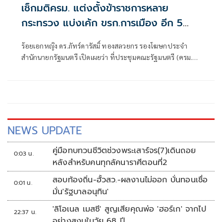
เช็กมติครม. แต่งตั้งข้าราชการหลาย
กระทรวง แบ่งเค้ก ขรก.การเมือง อีก 5
ราย
ร้อยเอกหญิง ดร.ภัทร์ดารัสมิ์ ทองสลวยกร รองโฆษกประจำ
สำนักนายกรัฐมนตรี เปิดเผยว่า ที่ประชุมคณะรัฐมนตรี (ครม.) มี
มติอนุมัติตามที่กระทรวงพลังงาน (พน.) เสนอ แต่งตั้ง Mr. Izmir
Kamarudin ที่รัฐบาลมาเลเซียเสนอให้ดำรงตำแหน่งรองหัวหน้า
เจ้าหน้าที่ฝ่ายบริหาร (Deputy Chief Executive Officer,
DCEO) ขององค์กรร่วมไทย – มาเลเซีย แทนรองหัวหน้าเจ้า
หน้าที่ฝ่ายบริหารฯ เดิม ที่รัฐบาลมาเลเซียเสนอขอเปลี่ยนผู้
ดำรงตำแหน่ง โ
NEWS UPDATE
คู่มือทบทวนชีวิตช่วงพระเสาร์จร(7)เดินถอย
0:03 น.
หลังสำหรับคนทุกลัคนาราศีตอนที่2
สอบท้องถิ่น-ฮั้วสว.-ผลงานไม่ออก บั่นทอนเชื่อ
0:01 น.
มั่น'รัฐบาลอนุทิน'
'ลิโอเนล เมสซี' สูญเสียคุณพ่อ 'ฮอร์เก' จากไป
22:37 น.
อย่างสงบในวัย 68 ปี