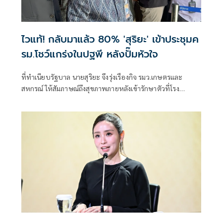
ไวแท้! กลับมาแล้ว 80% 'สุริยะ' เข้าประชุมค
รม.โชว์แกร่งในปฐพี หลังปั๊มหัวใจ
ที่ทําเนียบรัฐบาล นายสุริยะ จึงรุ่งเรืองกิจ รมว.เกษตรและ
สหกรณ์ ให้สัมภาษณ์ถึงสุขภาพภายหลังเข้ารักษาตัวที่โรง
พยาบาลกรุงเทพอุ