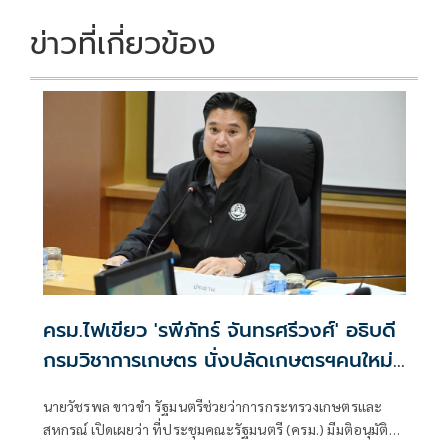
o
n
k
k
ข่าวที่เกี่ยวข้อง
ครม.ไฟเขียว 'รพีภัทร์ จันทรศรีวงศ์' อธิบดี
กรมวิชาการเกษตร นั่งปลัดเกษตรฯคนใหม่
อายุราชการเหลืออีก 7 ปี!
นายวัชรพล ขาวขำ รัฐมนตรีช่วยว่าการกระทรวงเกษตรและ
สหกรณ์ เปิดเผยว่า ที่ประชุมคณะรัฐมนตรี (ครม.) มีมติอนุมัติ