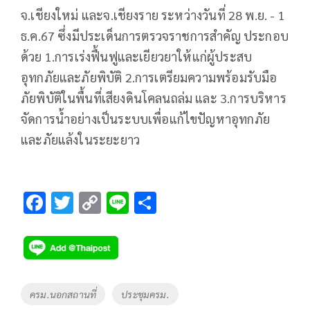
จ.เชียงใหม่ และจ.เชียงราย ระหว่างวันที่ 28 พ.ย. - 1
ธ.ค.67 ซึ่งมีประเด็นการตรวจราชการสำคัญ ประกอบ
ด้วย 1.การเร่งฟื้นฟูและเยียวยาให้แก่ผู้ประสบ
อุทกภัยและภัยพิบัติ 2.การเตรียมความพร้อมรับมือ
ภัยพิบัติในพื้นที่เสียงดินโคลนถล่ม และ 3.การบริหาร
จัดการน้ำอย่างเป็นระบบเพื่อแก้ไขปัญหาอุทกภัย
และภัยแล้งในระยะยาว
F
T
C
Li
S
ac
wi
o
n
h
e
tt
p
e
ar
b
er
y
e
o
Li
Tags
ครม.นอกสถานที่
ประชุมครม.