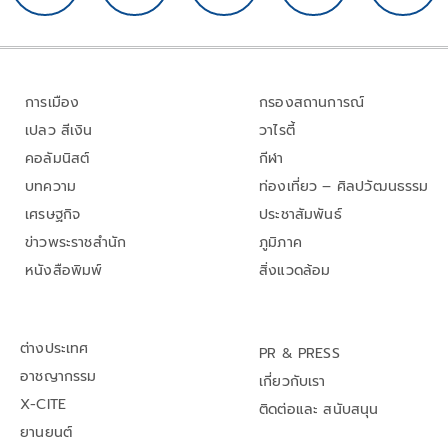
การเมือง
กรองสถานการณ์
เปลว สีเงิน
วาไรตี้
คอลัมนิสต์
กีฬา
บทความ
ท่องเที่ยว – ศิลปวัฒนธรรม
เศรษฐกิจ
ประชาสัมพันธ์
ข่าวพระราชสำนัก
ภูมิภาค
หนังสือพิมพ์
สิ่งแวดล้อม
ต่างประเทศ
PR & PRESS
อาชญากรรม
เกี่ยวกับเรา
X-CITE
ติดต่อและ สนับสนุน
ยานยนต์