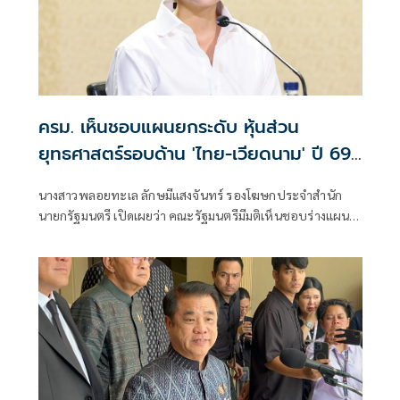
ครม. เห็นชอบแผนยกระดับ หุ้นส่วน
ยุทธศาสตร์รอบด้าน 'ไทย-เวียดนาม' ปี 69-
74
นางสาวพลอยทะเล ลักษมีแสงจันทร์ รองโฆษกประจำสำนัก
นายกรัฐมนตรี เปิดเผยว่า คณะรัฐมนตรีมีมติเห็นชอบร่างแผน
ปฏิบัติการ (Plan of Action) เพื่อดำเนินความเป็นหุ้นส่วน
ยุทธศาสตร์รอบด้านระหว่างไทย - เวียดนาม ปี 2569 -2574
ทั้งนี้ หากมีการแก้ไขร่างแผนปฏิบัติการฯ ในส่วนที่มิใช่สาระ
สำคัญหรือขัดต่อผลประโยชน์ของประเทศไทยขออนุมัติให้
กระทรวงการต่างประเทศพิจารณาดำเนินการโดยไม่ต้องขอ
ความเห็นชอบจากคณะรัฐมนตรีอีก