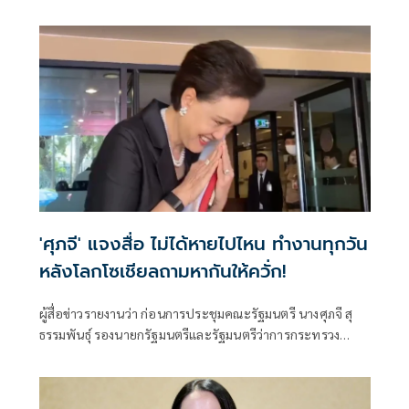
แต่งตั้งข้ารา
'ศุภจี' แจงสื่อ ไม่ได้หายไปไหน ทำงานทุกวัน
หลังโลกโซเชียลถามหากันให้ควั่ก!
ผู้สื่อข่าวรายงานว่า ก่อนการประชุมคณะรัฐมนตรี นางศุภจี สุ
ธรรมพันธุ์ รองนายกรัฐมนตรีและรัฐมนตรีว่าการกระทรวง
พาณิชย์ ตอบคำถ