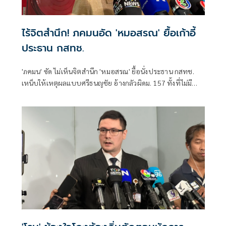
ไร้จิตสำนึก! ภคมนอัด 'หมอสรณ' ยื้อเก้าอี้
ประธาน กสทช.
'ภคมน' ซัด ไม่เห็นจิตสำนึก 'หมอสรณ' ยื้อนั่งประธาน กสทช.
เหน็บให้เหตุผลแบบศรีธนญชัย อ้างกลัวผิดม. 157 ทั้งที่ไม่มี
คุณสมบัติตั้งแต่แรก จี้ 'นายกฯ' เลิกแบก ยื่นโปรดเกล้าฯปลดพ้น
ตำแหน่งได้แล้ว