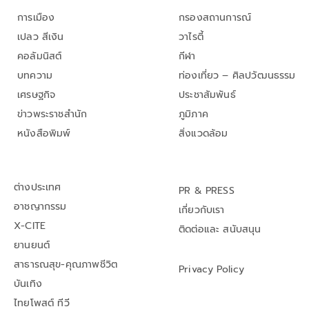
การเมือง
กรองสถานการณ์
เปลว สีเงิน
วาไรตี้
คอลัมนิสต์
กีฬา
บทความ
ท่องเที่ยว – ศิลปวัฒนธรรม
เศรษฐกิจ
ประชาสัมพันธ์
ข่าวพระราชสำนัก
ภูมิภาค
หนังสือพิมพ์
สิ่งแวดล้อม
ต่างประเทศ
PR & PRESS
อาชญากรรม
เกี่ยวกับเรา
X-CITE
ติดต่อและ สนับสนุน
ยานยนต์
สาธารณสุข-คุณภาพชีวิต
Privacy Policy
บันเทิง
ไทยโพสต์ ทีวี