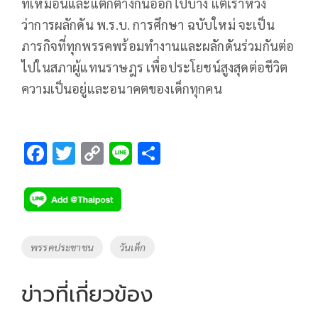
ที่เหมือนและแตกต่างกันออกไปบ้าง แต่เราหวัง
ว่าการผลักดัน พ.ร.บ. การศึกษา ฉบับใหม่ จะเป็น
ภารกิจที่ทุกพรรคพร้อมทำงานและผลักดันร่วมกันต่อ
ไปในสภาผู้แทนราษฎร เพื่อประโยชน์สูงสุดต่อชีวิต
ความเป็นอยู่และอนาคตของเด็กทุกคน
F
T
C
Li
S
ac
wi
o
n
h
e
tt
p
e
ar
b
er
y
e
o
Li
Tags
พรรคประชาชน
วันเด็ก
o
n
k
k
ข่าวที่เกี่ยวข้อง