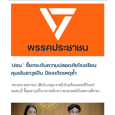
'ปชน.' จี้ยกระดับความปลอดภัยโรงเรียน
คุมเข้มอาวุธปืน ป้องเกิดเหตุซ้ำ
'พรรคประชาชน' เสียใจ เหตุกราดยิงโรงเรียนเทพศิรินทร์
นนทบุรี จี้คุมอาวุธปืน-ยกระดับความปลอดภัยในสถานศึกษา
ของดเผยแพร่ความรุนแรง