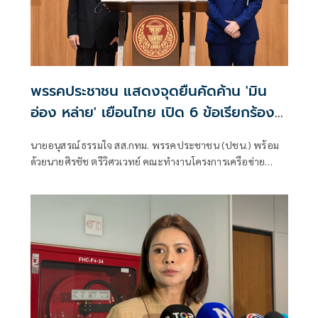
พรรคประชาชน แสดงจุดยืนคัดค้าน 'มิน
อ่อง หล่าย' เยือนไทย เปิด 6 ข้อเรียกร้อง
รัฐสภา-รัฐบาล
นายอนุสรณ์ ธรรมใจ สส.กทม. พรรคประชาชน (ปชน.) พร้อม
ด้วยนายศิรชัช ตรีวิศวเวทย์ คณะทำงานโครงการเครือข่าย
ประชาธิปไตยอาเซียนเพื่อสันติภาพ สิทธิมนุษยชน และการ
พัฒนาอย่างยั่งยืน แถลงคัดค้านการเยือนไทยอย่างเป็นทางการ
ของพลเอกอาวุโส มิน ออง ไลง์