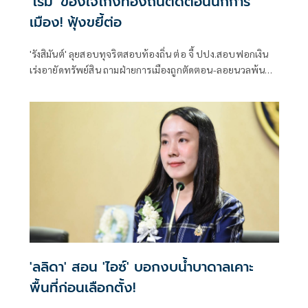
'โรม' ข้องใจโกงท้องถิ่นตัดตอนนักการ
เมือง! ฟุ้งขยี้ต่อ
'รังสิมันต์' ลุยสอบทุจริตสอบท้องถิ่น ต่อ จี้ ปปง.สอบฟอกเงิน
เร่งอายัดทรัพย์สิน ถามฝ่ายการเมืองถูกตัดตอน-ลอยนวลพ้นผิด
เหน็บ 'อนุทิน' รับแต่ชอบ ไม่รู้ในอนาคตมาตรการป้องกันจะ
รัดกุมหรือไม่
'ลลิดา' สอน 'ไอซ์' บอกงบน้ำบาดาลเคาะ
พื้นที่ก่อนเลือกตั้ง!