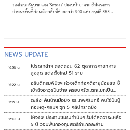
รองโฆษกรัฐบาล แจง 'รักชนก' ปมงบน้ำบาดาล ย้ำโครงการ
กำหนดพื้นที่ก่อนเลือกตั้ง ชี้คำขอกว่า 900 แห่ง อนุมัติ 858
แห่งตามหลักเกณฑ์ ไม่ใช่จัดสรรตามการเมือง
NEWS UPDATE
โปรดเกล้าฯ ถอดถอน 62 ตุลาการศาลทหาร
16:53 น.
สูงสุด แต่งตั้งใหม่ 51 ราย
อธิบดีกรมพินิจฯ ห่วงเด็กก่อคดีอายุน้อยลง ชี้
16:22 น.
เข้าถึงอาวุธปืนง่าย ครอบครัวแตกแยกเป็น
ชนวนสำคัญ
ตะลึง! ค้นบ้านมือยิง รร.เทพศิรินทร์ พบใช้ปืนปู่
16:19 น.
ก่อเหตุ-คอมฯ ซุก 5 คลิปกราดยิง
ให้จริง! ประธานชมรมกำนันฯ รับได้ลดวาระเหลือ
16:02 น.
5 ปี วอนฟื้นกองทุนสตรีอำเภอละล้าน