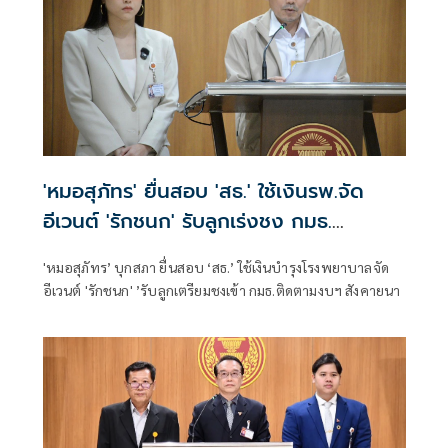
'หมอสุภัทร' ยื่นสอบ 'สธ.' ใช้เงินรพ.จัด
อีเวนต์ 'รักชนก' รับลูกเร่งชง กมธ.
สังคายนา
'หมอสุภัทร’ บุกสภา ยื่นสอบ ‘สธ.’ ใช้เงินบำรุงโรงพยาบาลจัด
อีเวนต์ 'รักชนก' ’รับลูกเตรียมชงเข้า กมธ.ติดตามงบฯ สังคายนา