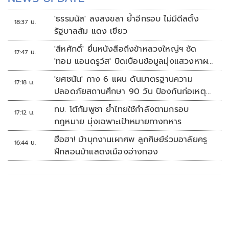
'ธรรมนัส' ลงสงขลา ย้ำอีกรอบ ไม่มีดีลตั้ง
18:37 น.
รัฐบาลส้ม แดง เขียว
'สีหศักดิ์' ยื่นหนังสือถึงข้าหลวงใหญ่ฯ ซัด
17:47 น.
'ทอม แอนดรูว์ส' บิดเบือนข้อมูลมุ่งแสวงหาผล
ประโยชน์ทางการเมือง
'ยศชนัน' กาง 6 แผน ดันมาตรฐานความ
17:18 น.
ปลอดภัยสถานศึกษา 90 วัน ป้องกันก่อเหตุ
รุนแรง
ทบ. โต้กัมพูชา ย้ำไทยใช้กำลังตามกรอบ
17:12 น.
กฎหมาย มุ่งเฉพาะเป้าหมายทางทหาร
ฮือฮา! ม้าบุกงานเผาศพ ลูกศิษย์ร่วมอาลัยครู
16:44 น.
ฝึกสอนม้าแสดงเมืองอ่างทอง