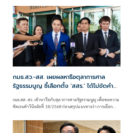
100%
กมธ.สว.-สส. เผยผลหารือตุลาการศาล
รัฐธรรมนูญ ชี้เลือกตั้ง 'สสร.' ได้ไม่ขัดคำ
วินิจฉัย
กมธ.สส.-สว. เข้าหารือกับตุลาการศาลรัฐธรรมนูญ เพื่อขอความ
ชัดเจนคำวินิจฉัยที่ 18/2568 ก่อนสรุปแนวทางว่า การเลือก
สมาชิกสภาร่างรัฐธรรมนูญ หรือ สสร. จากประชาชนโดยตรง
สามารถดำเนินการได้ แต่คณะกรรมาธิการยกร่างรัฐธรรมนูญไม่
อาจมาจากการเลือกตั้งโดยตรงของประชาชน