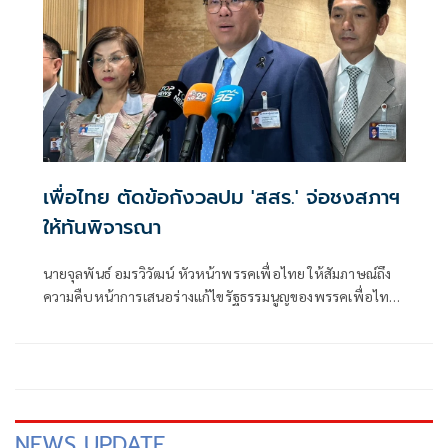
เพื่อไทย ตัดข้อกังวลปม 'สสร.' จ่อชงสภาฯ
ให้ทันพิจารณา
นายจุลพันธ์ อมรวิวัฒน์ หัวหน้าพรรคเพื่อไทย ให้สัมภาษณ์ถึง
ความคืบหน้าการเสนอร่างแก้ไขรัฐธรรมนูญของพรรคเพื่อไทย
หลังจากชะลอเพื่อปรับแก้เนื้อหาหลัง สส.พรรคภูมิใจไทยถอน
รายชื่อว่า ตอนนี้พรรคเพื่อไทยมีคณะทำงานเกี่ยวกับเรื่องนี้
ดำเนิน
NEWS UPDATE