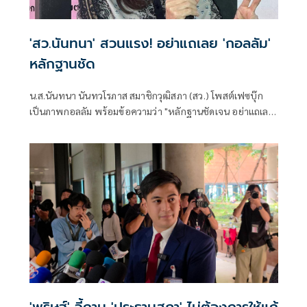
'สว.นันทนา' สวนแรง! อย่าแถเลย 'กอลลัม'
หลักฐานชัด
น.ส.นันทนา นันทวโรภาส สมาชิกวุฒิสภา (สว.) โพสต์เฟซบุ๊ก
เป็นภาพกอลลัม พร้อมข้อความว่า "หลักฐานชัดเจน อย่าแถเลย
กอลลัม"
'พริษฐ์' จี้ถาม 'ประธานสภา' ไม่ต้องการให้แก้