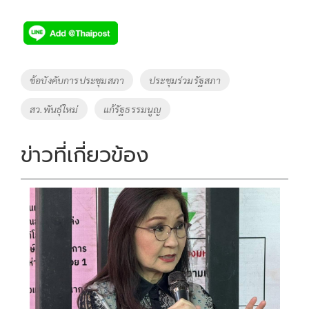
ac
wi
o
n
h
e
tt
p
e
ar
b
er
y
e
o
Li
Tags
ข้อบังคับการประชุมสภา
ประชุมร่วมรัฐสภา
o
n
สว.พันธุ์ใหม่
แก้รัฐธรรมนูญ
k
k
ข่าวที่เกี่ยวข้อง