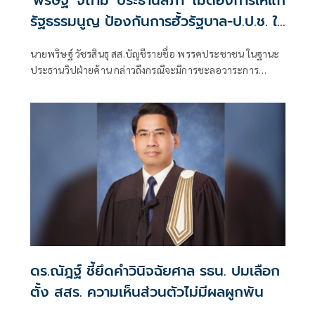
รัฐธรรมนูญ ป้องกันการฮั้วรัฐบาล-ป.ป.ช. ใช่
หรือไม่
นายพริษฐ์ วัชรสินธุ สส.บัญชีรายชื่อ พรรคประชาชน ในฐานะ
ประธานวิปฝ่ายค้าน กล่าวถึงกรณีจะมีการชะลอวาระการ
พิจารณาร่างแก้ไขรัฐธรรมนูญ พ.ศ.2560 เพื่อรอร่างของภาค
ประชาชน ว่า เรื่องนี้เป็นการหารือร่วมกันกับวิรัฐบาล ซึ่งทั้ง 2
ฝ่ายมีความเห็นตรงกันว่
ดร.ณัฎฐ์ ชี้ยึดคำวินิจฉัยศาล รธน. ปมเลือก
ตั้ง สสร. ความเห็นส่วนตัวไม่มีผลผูกพัน