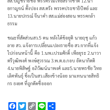
สส.บัญชีรายชื่อ พรรครวมไทยสร้างชาติ 12.นา
ยกาญจน์ ตั้งปอง สส.ตรัง พรรคประชาธิปัตย์ และ
13.นายปกรณ์ จีนาคำ สส.แม่ฮ่องสอน พรรคกล้า
ธรรม
ขณะที่สัดส่วนสว.5 คน หลังได้ข้อยุติ นายฤชุ แก้ว
ลาย สว. แจ้งการเปลี่ยนแปลงรายชื่อ สว.จากที่แจ้ง
ไปก่อนหน้านี้ คือ 1.นพ.เปรมศักดิ์ เพียยุระ 2.นาวา
ตรีวุฒิพงศ์ พงษ์สุวรรณ 3.พ.ต.อ.กอบ อัตนากิตติ
4.นายพิสิษฐ์ อภิวัฒน์นาพงศ์ และ5.นายพรชัย วิทย
เลิศพันธุ์ ซึ่งเป็นสว.เสียงข้างน้อย มาแทนนายสิทธิ
กร ธงยศ ที่ถูกตัดชื่อออก
F
T
C
Li
S