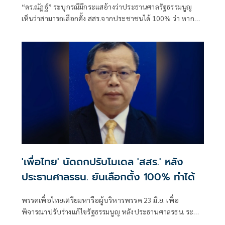
“ดร.ณัฏฐ์” ระบุกรณีมีกระแสอ้างว่าประธานศาลรัฐธรรมนูญ
เห็นว่าสามารถเลือกตั้ง สสร.จากประชาชนได้ 100% ว่า หาก
เป็นเพียงความเห็นส่วนตัว ย่อมไม่มีผลผูกพันทางกฎหมาย
พร้อมย้ำต้องยึดคำวินิจฉัยศาลรัฐธรรมนูญที่ 18/2568 ซึ่ง
กำหนดให้รัฐสภาไม่มีอำนา
'เพื่อไทย' นัดถกปรับโมเดล 'สสร.' หลัง
ประธานศาลรธน. ยันเลือกตั้ง 100% ทำได้
พรรคเพื่อไทยเตรียมหารือผู้บริหารพรรค 23 มิ.ย. เพื่อ
พิจารณาปรับร่างแก้ไขรัฐธรรมนูญ หลังประธานศาลรธน. ระบุ
เลือกตั้งสมาชิกสภาร่างรัฐธรรมนูญ จากประชาชนสามารถทำได้