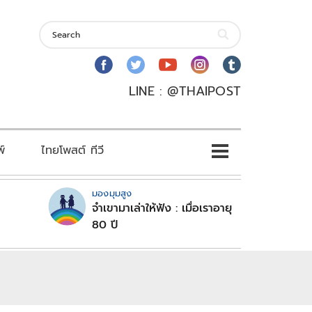
LINE : @THAIPOST
พ์
ไทยโพสต์ ทีวี
มองมุมสูง
จำเขามาเล่าให้ฟัง : เมื่อเราอายุ
80 ปี