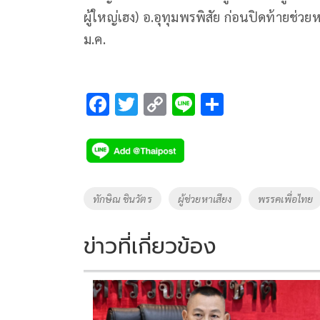
ผู้ใหญ่เฮง) อ.อุทุมพรพิสัย ก่อนปิดท้ายช่วยห
ม.ค.
F
T
C
Li
S
ac
wi
o
n
h
e
tt
p
e
ar
b
er
y
e
o
Li
Tags
ทักษิณ ชินวัตร
ผู้ช่วยหาเสียง
พรรคเพื่อไทย
o
n
k
k
ข่าวที่เกี่ยวข้อง