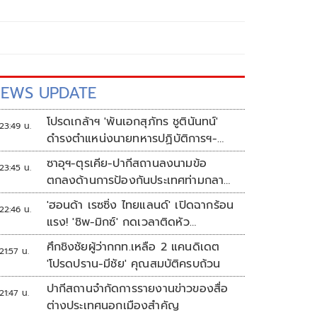
EWS UPDATE
โปรดเกล้าฯ 'พันเอกสุภัทร ชูตินันทน์'
23:49 น.
ดำรงตำแหน่งนายทหารปฏิบัติการฯ-
พระราชทานยศ 'พลตรี'
ซาอุฯ-ตุรเคีย-ปากีสถานลงนามข้อ
23:45 น.
ตกลงด้านการป้องกันประเทศท่ามกลาง
สงครามในภูมิภาค
'ฮอนด้า เรซซิ่ง ไทยแลนด์' เปิดฉากร้อน
22:46 น.
แรง! 'ชิพ-มิกซ์' กดเวลาติดหัว
แถว ARRC สนาม 4 ที่มัลดาลิกา
ศึกชิงชัยผู้ว่ากกท.เหลือ 2 แคนดิเดต
21:57 น.
'โปรดปราน-มีชัย' คุณสมบัติครบถ้วน
ปากีสถานจำกัดการรายงานข่าวของสื่อ
21:47 น.
ต่างประเทศนอกเมืองสำคัญ