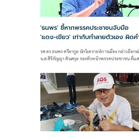
'ธนพร' ชี้หากพรรคประชาชนจับมือ
'แดง-เขียว' เท่ากับทำลายตัวเอง ผิดค
พูด
รศ.ดร.ธนพร ศรียากูล นักวิเคราะห์การเมือง กล่าวถึงกรณ
น.ส.ศิริกัญญา ตันสกุล รองหัวหน้าพรรคประชาชน ที่แ
ความเห็นว่าหากเกิดการจัดตั้งรัฐบาลระหว่างพรรคเพื่อ
ไทยกับพรรคภูมิใจไทย ก็จำเป็นต้องพูดคุยกับพรรค
ประชาชนด้วยว่า