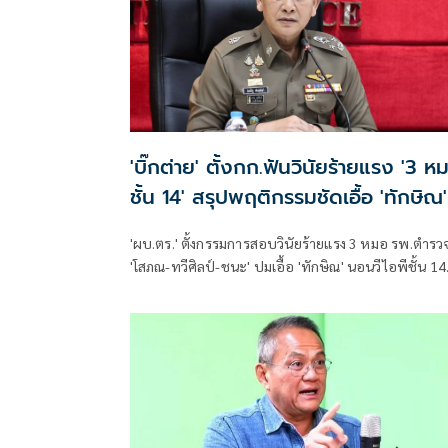
'บิ๊กต่าย' ตั้งกก.ฟันวินัยร้ายแรง '3 ห
ชั้น 14' สรุปพฤติกรรมชัดเอื้อ 'ทักษิณ'
'ผบ.ตร.' ตั้งกรรมการสอบวินัยร้ายแรง 3 หมอ รพ.ตำรว
'โสภณ-ทวีศิลป์-ชนะ' ปมเอื้อ 'ทักษิณ' นอนวีไอพีชั้น 14
มอบหมาย 'พล.ต.อ.อิทธิพล' นั่งประธาน เร่งสรุปโดยเร็ว