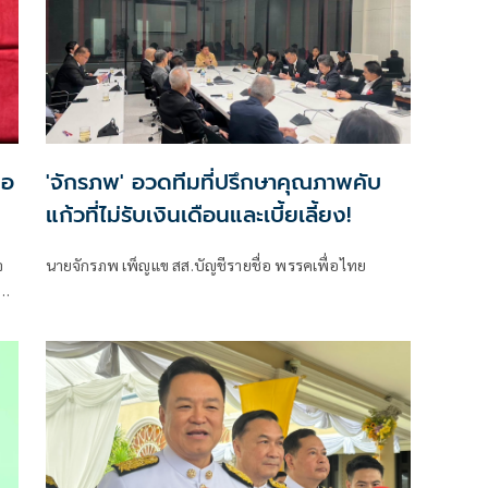
มอ
'จักรภพ' อวดทีมที่ปรึกษาคุณภาพคับ
แก้วที่ไม่รับเงินเดือนและเบี้ยเลี้ยง!
จ
นายจักรภพ เพ็ญแข สส.บัญชีรายชื่อ พรรคเพื่อไทย