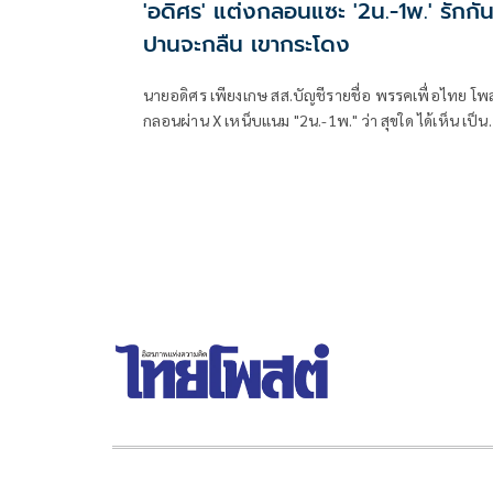
'อดิศร' แต่งกลอนแซะ '2น.-1พ.' รักกั
ปานจะกลืน เขากระโดง
นายอดิศร เพียงเกษ สส.บัญชีรายชื่อ พรรคเพื่อไทย โพ
กลอนผ่าน X เหน็บแนม "2น.-1พ." ว่า สุขใด ได้เห็น เป็น
ขวัญตา ยากจะพรร