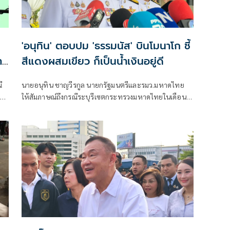
'อนุทิน' ตอบปม 'ธรรมนัส' บินโมนาโก ชี้
ำ
สีแดงผสมเขียว ก็เป็นน้ำเงินอยู่ดี
ี
นายอนุทิน ชาญวีรกูล นายกรัฐมนตรีและรมว.มหาดไทย
สดง
ให้สัมภาษณ์ถึงกรณีระบุรีเซตกระทรวงมหาดไทยในเดือน
สิงหาคม จะเริ่มต้น ด้วยการโยกย้ายใช่หรือไม่ ว่า