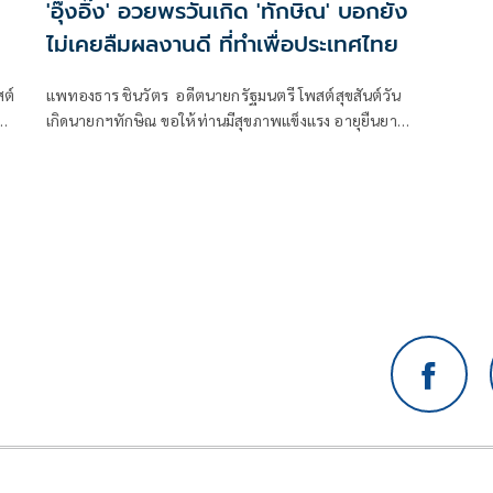
น
'อุ๊งอิ๊ง' อวยพรวันเกิด 'ทักษิณ' บอกยัง
ไม่เคยลืมผลงานดี ที่ทำเพื่อประเทศไทย
สต์
แพทองธาร ชินวัตร อดีตนายกรัฐมนตรี โพสต์สุขสันต์วัน
เกิดนายกฯทักษิณ ขอให้ท่านมีสุขภาพแข็งแรง อายุยืนยาว
มีความสุขในทุกๆวัน