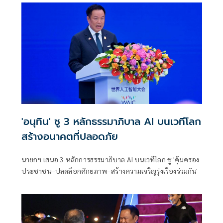
'อนุทิน' ชู 3 หลักธรรมาภิบาล AI บนเวทีโลก
สร้างอนาคตที่ปลอดภัย
นายกฯ เสนอ 3 หลักการธรรมาภิบาล AI บนเวทีโลก ชู 'คุ้มครอง
ประชาชน–ปลดล็อกศักยภาพ–สร้างความเจริญรุ่งเรืองร่วมกัน'