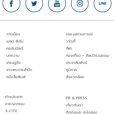
การเมือง
กรองสถานการณ์
เปลว สีเงิน
วาไรตี้
คอลัมนิสต์
กีฬา
บทความ
ท่องเที่ยว – ศิลปวัฒนธรรม
เศรษฐกิจ
ประชาสัมพันธ์
ข่าวพระราชสำนัก
ภูมิภาค
หนังสือพิมพ์
สิ่งแวดล้อม
ต่างประเทศ
PR & PRESS
อาชญากรรม
เกี่ยวกับเรา
X-CITE
ติดต่อและ สนับสนุน