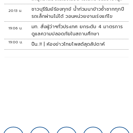
เคราะห์
ชาวบุรีรัมย์ร้องทุกข์ น้ำท่วมนาข้าวซ้ำซากทุกปี
20:13 น.
รถเล็กผ่านไม่ได้ วอนหน่วยงานเร่งแก้ไข
มท. สั่งผู้ว่าฯทั่วประเทศ ยกระดับ 4 มาตรการ
19:06 น.
ดูแลความปลอดภัยในสถานศึกษา
19:00 น.
ปืน..!! | ห้องข่าวไทยโพสต์สุดสัปดาห์