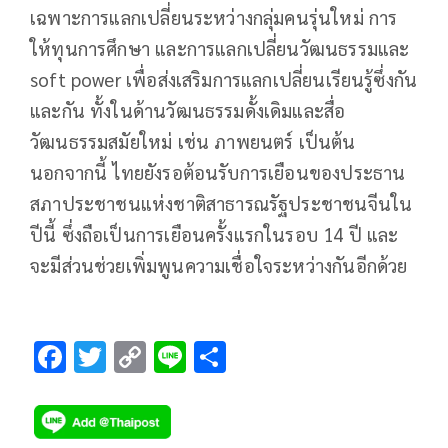
เฉพาะการแลกเปลี่ยนระหว่างกลุ่มคนรุ่นใหม่ การ
ให้ทุนการศึกษา และการแลกเปลี่ยนวัฒนธรรมและ
soft power เพื่อส่งเสริมการแลกเปลี่ยนเรียนรู้ซึ่งกัน
และกัน ทั้งในด้านวัฒนธรรมดั้งเดิมและสื่อ
วัฒนธรรมสมัยใหม่ เช่น ภาพยนตร์ เป็นต้น
นอกจากนี้ ไทยยังรอต้อนรับการเยือนของประธาน
สภาประชาชนแห่งชาติสาธารณรัฐประชาชนจีนใน
ปีนี้ ซึ่งถือเป็นการเยือนครั้งแรกในรอบ 14 ปี และ
จะมีส่วนช่วยเพิ่มพูนความเชื่อใจระหว่างกันอีกด้วย
F
T
C
Li
S
ac
wi
o
n
h
e
tt
p
e
ar