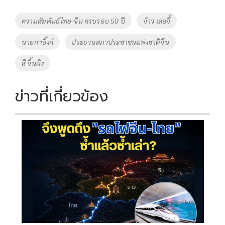
b
er
y
e
o
Li
Tags
ความสัมพันธ์ไทย-จีน ครบรอบ 50 ปี
จ้าว เล่อจี้
o
n
นายกฯอิ๊งค์
ประธานสภาประชาชนแห่งชาติจีน
k
k
สี จิ้นผิง
ข่าวที่เกี่ยวข้อง