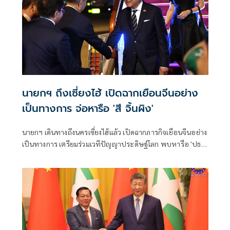
นายกฯ ถึงเซี่ยงไฮ้ เปิดฉากเยือนจีนอย่าง
เป็นทางการ จ่อหารือ 'สี จิ้นผิง'
นายกฯ เดินทางถึงนครเซี่ยงไฮ้แล้ว เปิดฉากภารกิจเยือนจีนอย่าง
เป็นทางการ เตรียมร่วมเวทีปัญญาประดิษฐ์โลก พบหารือ 'ปธน.
สี จิ้นผิง' ผลักดันความร่วมมือด้านเทคโนโลยี-เศรษฐกิจ-ลงทุน