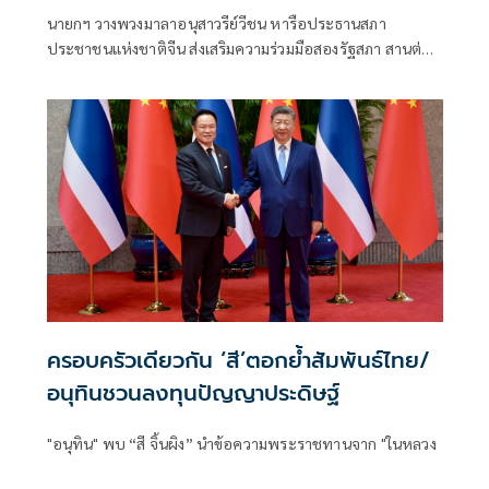
นายกฯ วางพวงมาลาอนุสาวรีย์วีชน หารือประธานสภา
ประชาชนแห่งชาติจีน ส่งเสริมความร่วมมือสองรัฐสภา สานต่อ
มิตรภาพไทย–จีนปีที่ 51
ครอบครัวเดียวกัน ‘สี’ตอกยํ้าสัมพันธ์ไทย/
อนุทินชวนลงทุนปัญญาประดิษฐ์
"อนุทิน" พบ “สี จิ้นผิง” นำข้อความพระราชทานจาก "ในหลวง