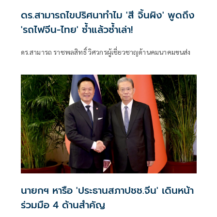
ดร.สามารถไขปริศนาทำไม 'สี จิ้นผิง' พูดถึง
'รถไฟจีน-ไทย' ซ้ำแล้วซ้ำเล่า!
ดร.สามารถ ราชพลสิทธิ์ วิศวกรผู้เชี่ยวชาญด้านคมนาคมขนส่ง
นายกฯ หารือ 'ประธานสภาปชช.จีน' เดินหน้า
ร่วมมือ 4 ด้านสำคัญ