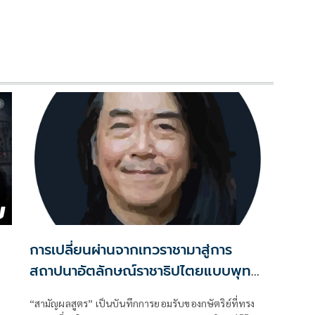
ร
การเปลี่ยนผ่านจากเทวราชามาสู่การ
สถาปนาอัตลักษณ์ราชาธิปไตยแบบพุทธ
ศาสนาในพระไตรปิฏก : สามัญผลสูตรใน
“สามัญผลสูตร” เป็นบันทึกการยอมรับของกษัตริย์ที่ทรง
ฐานะทฤษฎีขีดจำกัดของอำนาจรัฐเหนือ