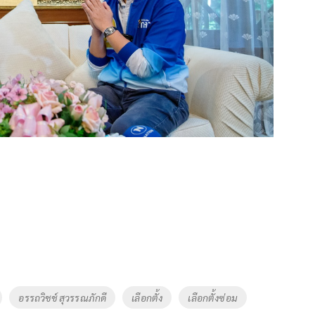
อรรถวิชช์ สุวรรณภักดี
เลือกตั้ง
เลือกตั้งซ่อม