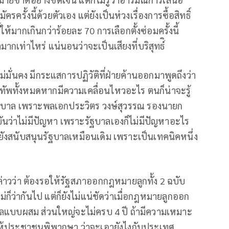
ครั้งนี้ด้วยตัวเอง แต่ยังเป็นห่วงเรื่องการซื้อสิทธิ์
้มากเกินกว่าร้อยละ 70 การเลือกตั้งซ่อมครั้งนี้
ท่าไหร่ แน่นอนว่าจะเป็นเสียงที่บริสุทธ์ิ
่มั่นคง มีกระแสการปฏิวัติที่ฝ่ายค้านออกมาพูดถึงว่า
องทัพทั้งหมดหากมีความเคลื่อนไหวอะไร ตนก็น่าจะรู้
ัฐบาล เพราะพลเอกประวิตร วงษ์สุวรรณ รองนายก
นว่าไม่มีปัญหา เพราะรัฐบาลเองก็ไม่มีปัญหาอะไร
ยังสนับสนุนรัฐบาลเหมือนเดิม เพราะเป็นเทคนิคหนึ่ง
่าวว่า ต้องรอให้รัฐสภาออกกฎหมายลูกทั้ง 2 ฉบับ
่ก็ว่ากันไป แต่ก็ยังไม่แน่ชัดว่าเมื่อกฎหมายลูกออก
าลแบบผสม ส่วนใหญ่จะไม่ครบ 4 ปี ถ้ามีความเหมาะ
รให้ประชาชนพิพากษา ว่าจะเอายังไงกับประเทศ