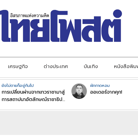
เศรษฐกิจ
ต่างประเทศ
บันเทิง
หนังสือพิม
ยังไม่ตายก็อยู่กันไป
ผักกาดหอม
การเปลี่ยนผ่านจากเทวราชามาสู่
ออเดอร์จากคุก!
การสถาปนาอัตลักษณ์ราชาธิป
ไตยแบบพุทธศาสนาในพระไตร
ปิฏก : สามัญผลสูตรในฐานะ
ทฤษฎีขีดจำกัดของอำนาจรัฐ
เหนือแรงงานและทรัพย์สิน