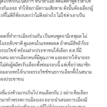
ารพูดโกหกกันในสภาฯ หน้าตาเฉย คิดแต่คำพูดว่าด่าให้
าวกันเยอะ ทำให้สภามีความเสียหาย ดังนั้นต้องเลือกผู้
ี่ไม่ดีก็ต้องบอกว่าไม่ดีอย่างไร ไม่ใช่ด่าเอาเป็น
ลอดที่ทำการเมืองร่วมกัน เป็นคนพูดจามีเหตุผล ไม่
รู้ในระดับชาติ ดูแลคนในเขตตลอด ถ้าตนมีสิทธิ ก็จะ
ยอรรถวิชช์ พร้อมฝากประชาชนให้เลือก ส.ส.ที่มี
หมือนตน อยากเลือกคนที่มีคุณภาพ และอยากให้นายอร
ม่ส่งผู้สมัครรับเลือกตั้งซ่อมรอบนี้ แต่เชื่อว่าสมาชิก
 พร้อมอวยพรให้นายอรรถวิชช์ชนะการเลือกตั้งในสนาม
ใจของประชาชน
ที่แบ่งข้างมากเกินไป คนเลือกกัน 2 อย่าง คือเลือก
อกมาทำพรรคการเมืองเอง อยากนำเสนอการเมืองมี
มายชาติอย่างชัดเจน แต่ก็ไม่รู้ว่าอารมณ์การเสนอ