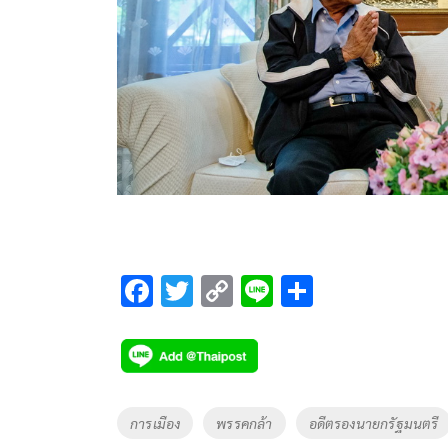
F
T
C
Li
S
ac
wi
o
n
h
e
tt
p
e
ar
b
er
y
e
o
Li
Tags
การเมือง
พรรคกล้า
อดีตรองนายกรัฐมนตรี