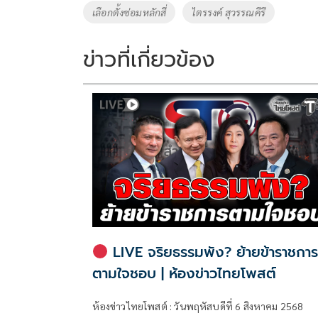
o
n
เลือกตั้งซ่อมหลักสี่
ไตรรงค์ สุวรรณคีรี
k
k
ข่าวที่เกี่ยวข้อง
LIVE จริยธรรมพัง? ย้ายข้าราชกา
ตามใจชอบ | ห้องข่าวไทยโพสต์
ห้องข่าวไทยโพสต์ : วันพฤหัสบดีที่ 6 สิงหาคม 2568