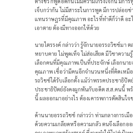
ต่างขั้ว ก็พูดอัดกันไม่มีความเกรงใจกัน มีก
เจ็บกว่ากัน ไม่มีสาระในการพูด มีการปล่อยข่
แทนราษฎรที่มีคุณภาพ อะไรที่ทำดีก็ว่าดี อะไรท
เอาตาย ต้องมีทางออกให้ด้วย
นายไตรรงค์ กล่าวว่า รู้จักนายอรรถวิชช์มา ต
หยาบคาย ไม่พูดเท็จ ไม่ส่อเสียด มีวิชาความ
เลือกคนที่มีคุณภาพเป็นที่ประจักษ์ เลือกนา
คุณภาพ เชื่อว่ามีคนอีกจำนวนหนึ่งที่คิดเ
รถวิชช์ได้รับเลือกตั้ง แม้ว่าพรรคประชาธิปัตย์ไ
ประชาธิปัตย์ยังคงผูกพันกับอดีต ส.ส.คนนี้
นี้ ผลออกมาอย่างไร ต้องเคารพการตัดสิน
ด้านนายอรรถวิชช์ กล่าวว่า ท่ามกลางการเมือง
ด้วยความเกลียดหรือความกลัว ตนจึงเลือกอ
คุณภาพและสร้างสรรค์ ซึ่งจะทำให้ไปสู่เป้าห