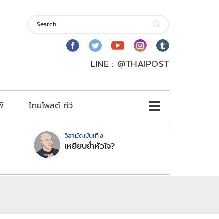
LINE : @THAIPOST
พ์
ไทยโพสต์ ทีวี
วิสามัญบันเทิง
เหยียบย่ำหัวใจ?