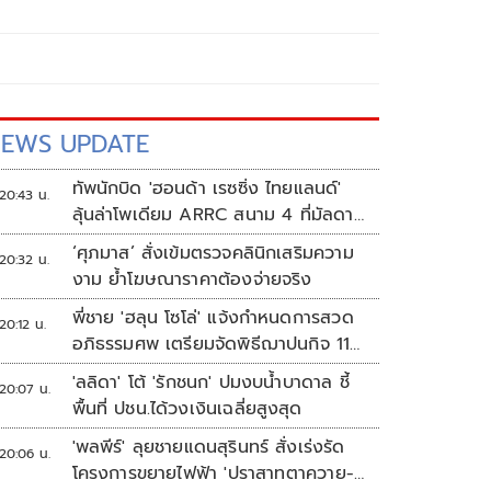
EWS UPDATE
ทัพนักบิด 'ฮอนด้า เรซซิ่ง ไทยแลนด์'
20:43 น.
ลุ้นล่าโพเดียม ARRC สนาม 4 ที่มัลดาลิ
กา
‘ศุภมาส’ สั่งเข้มตรวจคลินิกเสริมความ
20:32 น.
งาม ย้ำโฆษณาราคาต้องจ่ายจริง
พี่ชาย 'ฮลุน โซโล่' แจ้งกำหนดการสวด
20:12 น.
อภิธรรมศพ เตรียมจัดพิธีฌาปนกิจ 11
ส.ค.
'ลลิดา' โต้ 'รักชนก' ปมงบน้ำบาดาล ชี้
20:07 น.
พื้นที่ ปชน.ได้วงเงินเฉลี่ยสูงสุด
'พลพีร์' ลุยชายแดนสุรินทร์ สั่งเร่งรัด
20:06 น.
โครงการขยายไฟฟ้า 'ปราสาทตาควาย-