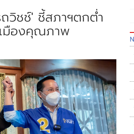
ถวิชช์' ชี้สภาฯตกต่ำ
รเมืองคุณภาพ
N