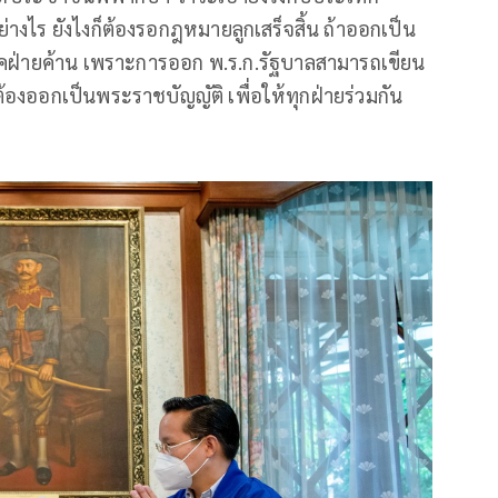
ย่างไร ยังไงก็ต้องรอกฎหมายลูกเสร็จสิ้น ถ้าออกเป็น
รคฝ่ายค้าน เพราะการออก พ.ร.ก.รัฐบาลสามารถเขียน
้องออกเป็นพระราชบัญญัติ เพื่อให้ทุกฝ่ายร่วมกัน