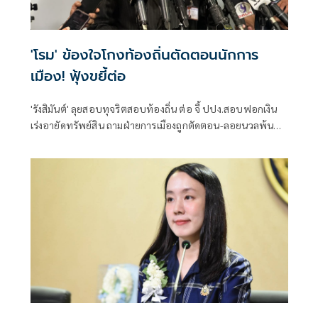
'โรม' ข้องใจโกงท้องถิ่นตัดตอนนักการ
เมือง! ฟุ้งขยี้ต่อ
'รังสิมันต์' ลุยสอบทุจริตสอบท้องถิ่น ต่อ จี้ ปปง.สอบฟอกเงิน
เร่งอายัดทรัพย์สิน ถามฝ่ายการเมืองถูกตัดตอน-ลอยนวลพ้นผิด
เหน็บ 'อนุทิน' รับแต่ชอบ ไม่รู้ในอนาคตมาตรการป้องกันจะ
รัดกุมหรือไม่