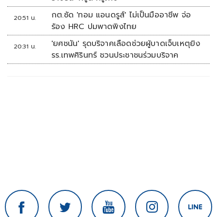
กต.ซัด 'ทอม แอนดรูส์' ไม่เป็นมืออาชีพ จ่อ
20:51 น.
ร้อง HRC ปมพาดพิงไทย
'ยศชนัน' รุดบริจาคเลือดช่วยผู้บาดเจ็บเหตุยิง
20:31 น.
รร.เทพศิรินทร์ ชวนประชาชนร่วมบริจาค