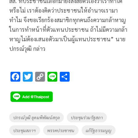
สส. ที่ประชาชนเลือกมายังสงสัยตัวเองว่าเราทำได้
หรือไม่ เราต้องคิดว่าประชาชนให้อำนาจเรามา
ทำไม จึงขอเรียกร้องสมาชิกทุกคนถึงความกล้าหาญ
ในการทำหน้าที่ตัวแทนประชาชน ถ้าไม่มีความกล้า
หาญไม่ต้องเสนอตัวมาเป็นผู้แทนประชาชน” นาย
ปกรณ์วุฒิ กล่าว
F
T
C
Li
S
ac
wi
o
n
h
e
tt
p
e
ar
b
er
y
e
o
Li
Tags
ปกรณ์วุฒิ อุดมพิพัฒน์สกุล
ประชุมร่วมรัฐสภา
o
n
ประชุมสภาฯ
พรรคประชาชน
แก้รัฐธรรมนูญ
k
k