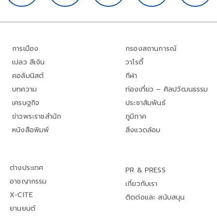
การเมือง
กรองสถานการณ์
เปลว สีเงิน
วาไรตี้
คอลัมนิสต์
กีฬา
บทความ
ท่องเที่ยว – ศิลปวัฒนธรรม
เศรษฐกิจ
ประชาสัมพันธ์
ข่าวพระราชสำนัก
ภูมิภาค
หนังสือพิมพ์
สิ่งแวดล้อม
ต่างประเทศ
PR & PRESS
อาชญากรรม
เกี่ยวกับเรา
X-CITE
ติดต่อและ สนับสนุน
ยานยนต์