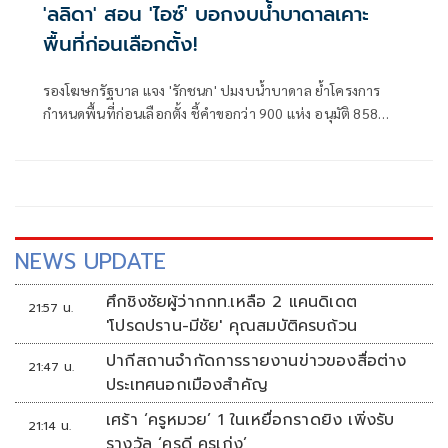
'ลลิดา' สอน 'ไอซ์' บอกงบน้ำบาดาลเคาะ
พื้นที่ก่อนเลือกตั้ง!
รองโฆษกรัฐบาล แจง 'รักชนก' ปมงบน้ำบาดาล ย้ำโครงการ
กำหนดพื้นที่ก่อนเลือกตั้ง ชี้คำขอกว่า 900 แห่ง อนุมัติ 858
แห่งตามหลักเกณฑ์ ไม่ใช่จัดสรรตามการเมือง
NEWS UPDATE
ศึกชิงชัยผู้ว่ากกท.เหลือ 2 แคนดิเดต
21:57 น.
'โปรดปราน-มีชัย' คุณสมบัติครบถ้วน
ปากีสถานจำกัดการรายงานข่าวของสื่อต่าง
21:47 น.
ประเทศนอกเมืองสำคัญ
เศร้า ‘ครูหมวย’ 1 ในเหยื่อกราดยิง เพิ่งรับ
21:14 น.
รางวัล ‘ครูดี ครูเก่ง’