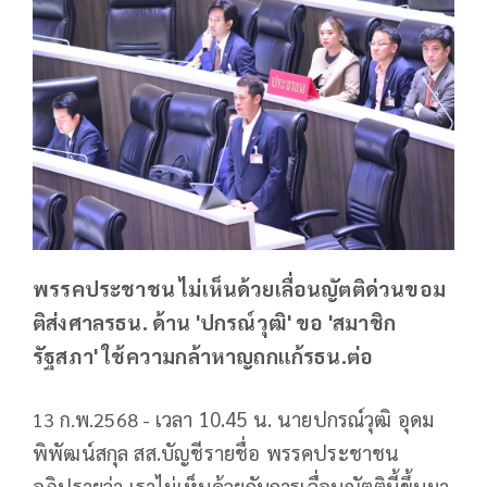
พรรคประชาชน ไม่เห็นด้วยเลื่อนญัตติด่วนขอม
ติส่งศาลรธน. ด้าน 'ปกรณ์วุฒิ' ขอ 'สมาชิก
รัฐสภา' ใช้ความกล้าหาญถกแก้รธน.ต่อ
เวลา 10.45 น. นายปกรณ์วุฒิ อุดม
13 ก.พ.2568 -
พิพัฒน์สกุล สส.บัญชีรายชื่อ พรรคประชาชน
อภิปรายว่า เราไม่เห็นด้วยกับการเลื่อนญัตตินี้ขึ้นมา