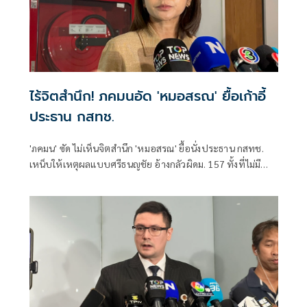
ไร้จิตสำนึก! ภคมนอัด 'หมอสรณ' ยื้อเก้าอี้
ประธาน กสทช.
'ภคมน' ซัด ไม่เห็นจิตสำนึก 'หมอสรณ' ยื้อนั่งประธาน กสทช.
เหน็บให้เหตุผลแบบศรีธนญชัย อ้างกลัวผิดม. 157 ทั้งที่ไม่มี
คุณสมบัติตั้งแต่แรก จี้ 'นายกฯ' เลิกแบก ยื่นโปรดเกล้าฯปลดพ้น
ตำแหน่งได้แล้ว