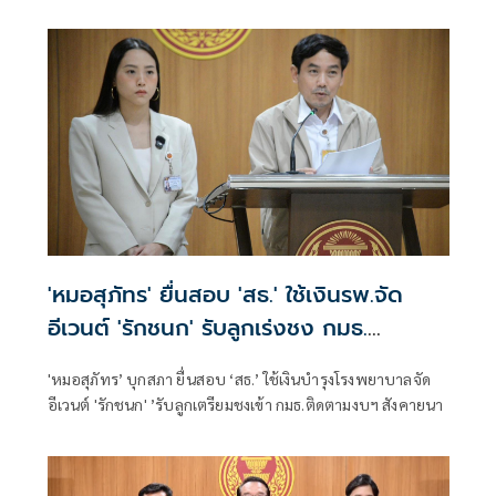
ของดเผยแพร่ความรุนแรง
'หมอสุภัทร' ยื่นสอบ 'สธ.' ใช้เงินรพ.จัด
อีเวนต์ 'รักชนก' รับลูกเร่งชง กมธ.
สังคายนา
'หมอสุภัทร’ บุกสภา ยื่นสอบ ‘สธ.’ ใช้เงินบำรุงโรงพยาบาลจัด
อีเวนต์ 'รักชนก' ’รับลูกเตรียมชงเข้า กมธ.ติดตามงบฯ สังคายนา