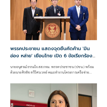
พรรคประชาชน แสดงจุดยืนคัดค้าน 'มิน
อ่อง หล่าย' เยือนไทย เปิด 6 ข้อเรียกร้อง
รัฐสภา-รัฐบาล
นายอนุสรณ์ ธรรมใจ สส.กทม. พรรคประชาชน (ปชน.) พร้อม
ด้วยนายศิรชัช ตรีวิศวเวทย์ คณะทำงานโครงการเครือข่าย
ประชาธิปไตยอาเซียนเพื่อสันติภาพ สิทธิมนุษยชน และการ
พัฒนาอย่างยั่งยืน แถลงคัดค้านการเยือนไทยอย่างเป็นทางการ
ของพลเอกอาวุโส มิน ออง ไลง์