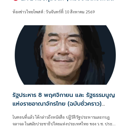
ห้องข่าวไทยโพสต์ : วันจันทร์ที่ 10 สิงหาคม 2569
รัฐประหาร 8 พฤศจิกายน และ รัฐธรรมนูญ
แห่งราชอาณาจักรไทย (ฉบับชั่วคราว)
พุทธศักราช 2490 (ตอนที่ 18): พระราช
ในตอนที่แล้ว ได้กล่าวถึงหนังสือ ปฏิวัติรัฐประหารและกบฏ
หัตถเลขาในหลวงรัชกาลที่ 9 สนับสนุน
จลาจล ในสมัยประชาธิปไตยแห่งประเทศไทย ของ ว.ช. ประสัง
รัฐประหารของจอมพล ป. จริงหรือมั่ว ?