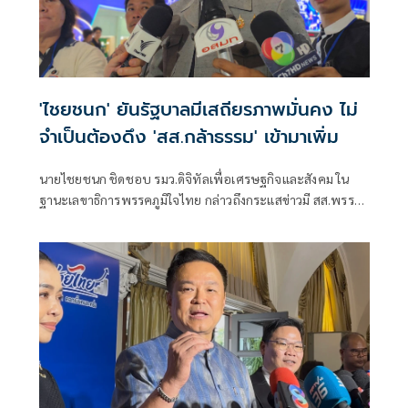
'ไชยชนก' ยันรัฐบาลมีเสถียรภาพมั่นคง ไม่
จำเป็นต้องดึง 'สส.กล้าธรรม' เข้ามาเพิ่ม
นายไชยชนก ชิดชอบ รมว.ดิจิทัลเพื่อเศรษฐกิจและสังคม ใน
ฐานะเลขาธิการพรรคภูมิใจไทย กล่าวถึงกระแสข่าวมี สส.พรรค
กล้าธรรม (กธ.) 10 คน ในกลุ่มนางบุญยิ่ง นิติกาญจนา สส.ราชบุรี
พรรค กธ. จะย้ายไปอยู่กับพรรคภูมิใจไทยในการเลือกตั้งครั้ง
หน้า และเพื่อเติมเสียงให้รัฐบาล ว่า รัฐบาลมีเสถียรภาพและมี
ความมั่นคงมากๆ ไม่ใช่แค่เพียงพรรคเรา แต่เรายังมีพรรคร่วม
รัฐบาลเป็นพันธมิตร เพราะฉะนั้นในเรื่องเสถียรภาพตนคิดว่ามี
ส่วนที่มีการถามเมื่อสักครู่ว่ามีการเติมเสียงนั้นตนไม่ได้ยิน