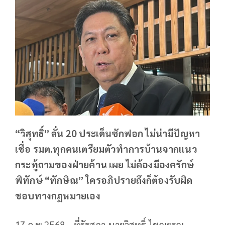
“วิสุทธิ์” ลั่น 20 ประเด็นซักฟอก ไม่น่ามีปัญหา
เชื่อ รมต.ทุกคนเตรียมตัวทำการบ้านจากแนว
กระทู้ถามของฝ่ายค้าน เผย ไม่ต้องมีองครักษ์
พิทักษ์ “ทักษิณ” ใครอภิปรายถึงก็ต้องรับผิด
ชอบทางกฎหมายเอง
17 ก.พ.2568 - ที่รัฐสภา นายวิสุทธิ์ ไชณยรุณ