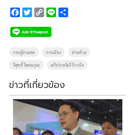
F
T
C
Li
S
ac
wi
o
n
h
e
tt
p
e
ar
b
er
y
e
o
Li
Tags
กระทู้ถามสด
การเมือง
ฝ่ายค้าน
o
n
วิสุทธิ์ ไชยณรุณ
อภิปรายไม่ไว้วางใจ
k
k
ข่าวที่เกี่ยวข้อง