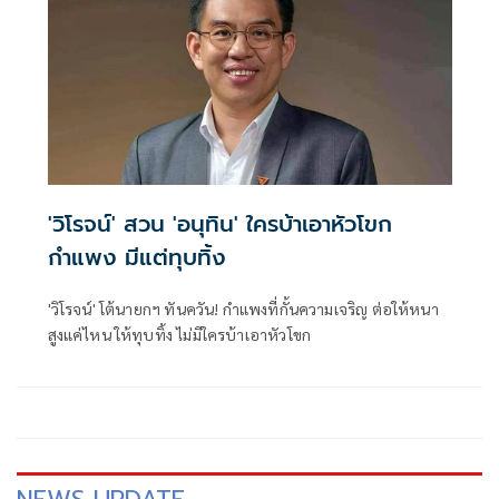
'วิโรจน์' สวน 'อนุทิน' ใครบ้าเอาหัวโขก
กำแพง มีแต่ทุบทิ้ง
'วิโรจน์' โต้นายกฯ ทันควัน! กำแพงที่กั้นความเจริญ ต่อให้หนา
สูงแค่ไหน ให้ทุบทิ้ง ไม่มีใครบ้าเอาหัวโขก