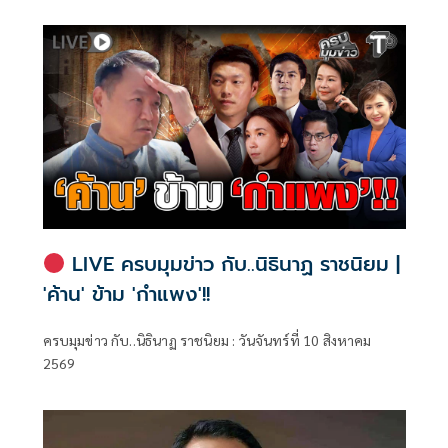
สิต ที่ติพิมพ์เผยแพร่ในปี พ.ศ. 2492
LIVE ครบมุมข่าว กับ..นิธินาฏ ราชนิยม |
'ค้าน' ข้าม 'กำแพง'!!
ครบมุมข่าว กับ..นิธินาฏ ราชนิยม : วันจันทร์ที่ 10 สิงหาคม
2569