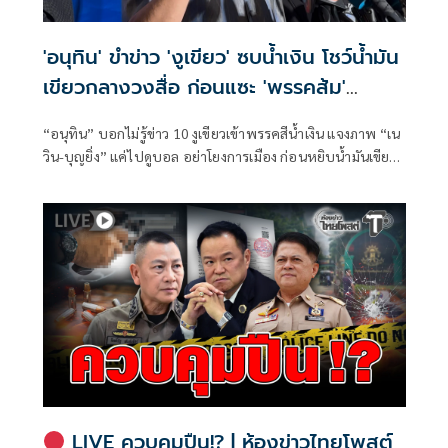
'อนุทิน' ขำข่าว 'งูเขียว' ซบน้ำเงิน โชว์น้ำมัน
เขียวกลางวงสื่อ ก่อนแซะ 'พรรคส้ม'
กระโดดงับอีกแล้ว
“อนุทิน” บอกไม่รู้ข่าว 10 งูเขียวเข้าพรรคสีน้ำเงิน แจงภาพ “เน
วิน-บุญยิ่ง” แค่ไปดูบอล อย่าโยงการเมือง ก่อนหยิบน้ำมันเขียว
โชว์
LIVE ควบคุมปืน!? | ห้องข่าวไทยโพสต์