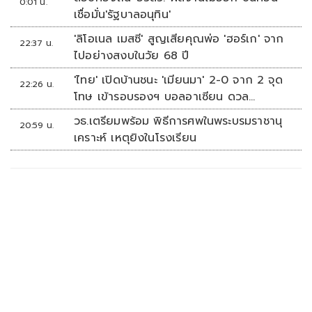
0:01 น.
เชื่อมั่น'รัฐบาลอนุทิน'
'ลิโอเนล เมสซี' สูญเสียคุณพ่อ 'ฮอร์เก' จาก
22:37 น.
ไปอย่างสงบในวัย 68 ปี
'ไทย' เปิดบ้านชนะ 'เมียนมา' 2-0 จาก 2 จุด
22:26 น.
โทษ เข้ารอบรองฯ บอลอาเซียน ดวล
'สิงคโปร์'
วธ.เตรียมพร้อม พิธีการศพในพระบรมราชานุ
20:59 น.
เคราะห์ เหตุยิงในโรงเรียน