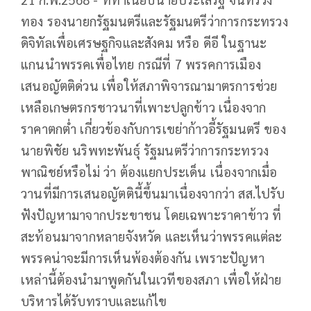
ทอง​ รองนายก​รัฐมนตรี​และ​รัฐมนตรี​ว่าการ​กระทรวง​
ดิจิทัลเพื่อ​เศรษฐกิจ​และ​สังคม​ หรือ​ ดีอี​ ในฐานะ
แกนนำพรรคเพื่อไทย​ กรณีที่ 7 พรรคการเมือง
เสนอญัตติด่วน​ เพื่อให้สภาพิจารณามาตรการช่วย
เหลือเกษตรกรชาวนาที่เพาะปลูกข้าว​ เนื่องจาก
ราคาตกต่ำ​ เกี่ยวข้องกับการเขย่าก้าวอี้รัฐมนตรี​ ของ
นายพิชัย​ นริพทะพันธุ์​ รัฐมนตรีว่าการกระทรวง
พาณิชย์หรือไม่​ ว่า​ ต้องแยกประเด็น​ เนื่องจากเมื่อ
วานที่มีการเสนอญัตติ​นี้ขึ้นมาเนื่องจากว่า​ สส.ไปรับ
ฟังปัญหามาจากประขาชน​ โดยเฉพาะราคา​ข้าว​ ที่
สะท้อนมาจากหลายจังหวัด​ และเห็นว่าพรรคแต่ละ
พรรคน่าจะมีการเห็นพ้องต้องกัน เพราะปัญหา
เหล่านี้ต้องนำมาพูดกันในเวทีของสภา เพื่อให้ฝ่าย
บริหารได้รับทราบและแก้ไข