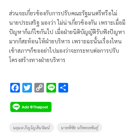
ส่วนจะเกี่ยวข้องกับการปรับคณะรัฐมนตรีหรือไม่​
นายประเสริฐ​ มองว่า​ ไ​ม่น่าเกี่ยวข้องกัน​ เพราะเมื่อมี
ปัญหาก็แก้ไขกันไป เมื่อฝ่ายนิติบัญญัติรับฟังปัญหา
มากก็สะท้อนให้ฝ่ายบริหาร​ เพราะฉะนั้นเรื่องไหน
เข้าสภาฯก็ขออย่าไปมองว่าจะกระทบต่อการปรับ
โครงสร้างทางฝ่ายบริหาร
F
T
C
Li
S
ac
wi
o
n
h
e
tt
p
e
ar
b
er
y
e
o
Li
Tags
นฤมล ภิญโญสินวัฒน์
นายพิชัย นริพทะพันธุ์