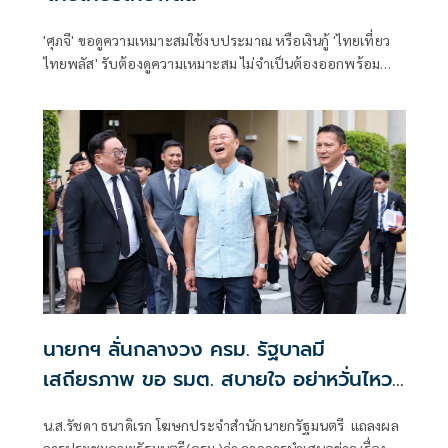
'ศุภจี' ขอดูความเหมาะสมใช้งบประมาณ หรือเงินกู้ 'ไทยเที่ยว
ไทยพลัส' รับต้องดูความเหมาะสม ไม่จำเป็นต้องออกพร้อม
'ไทยช่วยไทยพลัส'
นายกฯ ลั่นกลางวง ครม. รัฐบาลมี
เสถียรภาพ ขอ รมต. สบายใจ อย่าหวั่นไหว
คำถามยุยง
น.ส.รัชดา ธนาดิเรก โฆษกประจำสำนักนายกรัฐมนตรี แถลงผล
การประชุมคณะรัฐมนตรี(ครม.)ว่า จากการนำเสนอข่าว เรื่อง