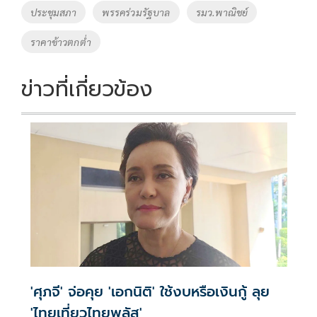
o
n
ประชุมสภา
พรรคร่วมรัฐบาล
รมว.พาณิชย์
k
k
ราคาข้าวตกต่ำ
ข่าวที่เกี่ยวข้อง
'ศุภจี' จ่อคุย 'เอกนิติ' ใช้งบหรือเงินกู้ ลุย
'ไทยเที่ยวไทยพลัส'