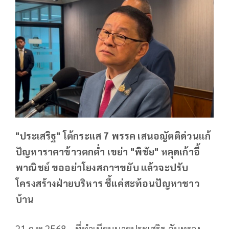
"ประเสริฐ"​ โต้กระแส​ 7 พรรค เสนอญัตติ​ด่วน​แก้
ปัญหาราคาข้าวตกต่ำ เขย่า​ "พิชัย"​ หลุด​เก้าอี้
พาณิชย์​ ขออย่าโยงสภาฯขยับ​ แล้วจะปรับ
โครงสร้างฝ่ายบริหาร​ ชี้แค่สะท้อนปัญหาชาว
บ้าน
21 ก.พ.2568 - ที่ทำเนียบนายประเสริฐ​ จันทรวง