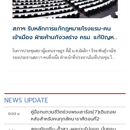
สภาฯ รับหลักการแก้กฎหมายโรงแรม-คน
เข้าเมือง ฝ่ายค้านกังวลร่าง ครม. แก้ปัญหา
ไม่ตรงจุด
ในการประชุมสภาผู้แทนราษฎร ที่มี น.ส.มัลลิกา จิระพันธุ์วาณิช
รองประธานสภาฯ คนที่หนึ่ง ทำหน้าที่ประธานในที่ประชุม ได้
พิจารณาร่างพระราชบัญญัติ(พ.ร.บ.)คนเข้าเมือง (ฉบับที่...)
พ.ศ... ที่คณะรัฐมนตรี (ครม.) เสนอ และ ร่างพ.ร.บ.ทำนอง
เดียวกัน อีก 1 ฉบับ
NEWS UPDATE
คู่มือทบทวนชีวิตช่วงพระเสาร์จร(7)เดินถอย
0:03 น.
หลังสำหรับคนทุกลัคนาราศีตอนที่2
สอบท้องถิ่น-ฮั้วสว.-ผลงานไม่ออก บั่นทอน