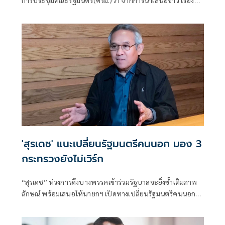
เสถียรภาพของรัฐบาล ซึ่งสื่อมวลชนรับทราบคำตอบจากพรรค
ร่วมรัฐบาลและนายกฯไปแล้วว่า รัฐบาลนี้มีเสถียรภาพและ
ทำงานร่วมกันอย่างเต็มที่
'สุรเดช' แนะเปลี่ยนรัฐมนตรีคนนอก มอง 3
กระทรวงยังไม่เวิร์ก
“สุรเดช” ห่วงการดึงบางพรรคเข้าร่วมรัฐบาลจะยิ่งซ้ำเติมภาพ
ลักษณ์ พร้อมเสนอให้นายกฯ เปิดทางเปลี่ยนรัฐมนตรีคนนอก
หากทำงานไม่ตอบโจทย์ และเปิดโอกาสคนมีความสามารถเข้า
มาช่วยแก้วิกฤติประเทศ