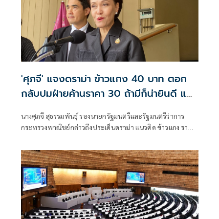
'ศุภจี' แจงดราม่า ข้าวแกง 40 บาท ตอก
กลับปมฝ่ายค้านราคา 30 ถ้ามีก็น่ายินดี แต่
ทำไมปชช.เรียกร้องให้ดูแล
นางศุภจี สุธรรมพันธุ์ รองนายกรัฐมนตรีและรัฐมนตรีว่าการ
กระทรวงพาณิชย์กล่าวถึงประเด็นดราม่า แนวคิด ข้าวแกง ราคา
40 บาทว่า ก