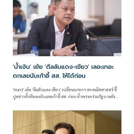
'น้ำเงิน' เย้ย 'ดีลลับแดง-เขียว' เลอะเทอะ
ตกเลขนับเก้าอี้ สส. ให้ได้ก่อน
'ธนกร' เย้ย 'ดีลลับแดง-เขียว' เปลี่ยนนายกฯ ตกคณิตศาสตร์ ชี้
ปูดข่าวทั้งทีลองนับเลขเก้าอี้ สส. ก่อน ย้ำพรรคร่วมรัฐบาลยัง
แน่นปึ้ก