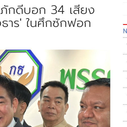
มภักดีบอก 34 เสียง
ธาร' ในศึกซักฟอก
N