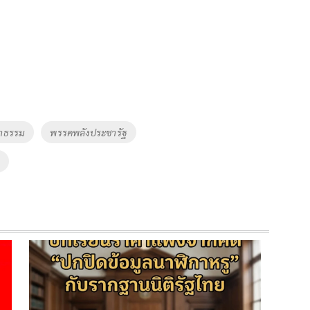
้าธรรม
พรรคพลังประชารัฐ