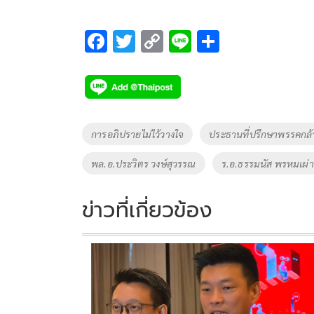
F
T
C
Li
S
ac
wi
o
n
h
e
tt
p
e
ar
b
er
y
e
o
Li
Tags
การอภิปรายไม่ไว้วางใจ
ประธานที่ปรึกษาพรรคกล
o
n
พล.อ.ประวิตร วงษ์สุวรรณ
ร.อ.ธรรมนัส พรหมเผ่า
k
k
ข่าวที่เกี่ยวข้อง