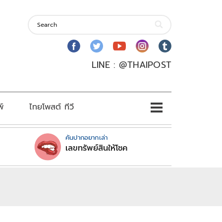
LINE : @THAIPOST
พ์
ไทยโพสต์ ทีวี
คันปากอยากเล่า
เลขทรัพย์สินให้โชค