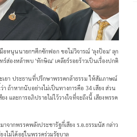
ยกมือหนุนนายกฯศึกซักฟอก ขอไม่วิจารณ์ 'ลุงป้อม' ลุก
ทร์ส่องหล้าพบ 'ทักษิณ' เคลียร์รอยร้าวเป็นเรื่องปกติ
.พะเยา ประธานที่ปรึกษาพรรคกล้าธรรม ให้สัมภาษณ์
า ถ้าหากนับอย่างไม่เป็นทางการคือ 34 เสียง ส่วน
ยง และการอภิปรายไม่ไว้วางใจที่จะถึงนี้ เสียงพรรค
ียง มาจากพรรคพลังประชารัฐกี่เสียง ร.อ.ธรรมนัส กล่าว
ียงไม่ได้อยู่ในพรรคร่วมรัฐบาล