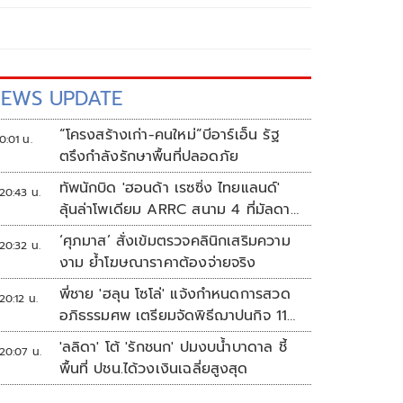
EWS UPDATE
“โครงสร้างเก่า-คนใหม่”บีอาร์เอ็น รัฐ
0:01 น.
ตรึงกำลังรักษาพื้นที่ปลอดภัย
ทัพนักบิด 'ฮอนด้า เรซซิ่ง ไทยแลนด์'
20:43 น.
ลุ้นล่าโพเดียม ARRC สนาม 4 ที่มัลดาลิ
กา
‘ศุภมาส’ สั่งเข้มตรวจคลินิกเสริมความ
20:32 น.
งาม ย้ำโฆษณาราคาต้องจ่ายจริง
พี่ชาย 'ฮลุน โซโล่' แจ้งกำหนดการสวด
20:12 น.
อภิธรรมศพ เตรียมจัดพิธีฌาปนกิจ 11
ส.ค.
'ลลิดา' โต้ 'รักชนก' ปมงบน้ำบาดาล ชี้
20:07 น.
พื้นที่ ปชน.ได้วงเงินเฉลี่ยสูงสุด