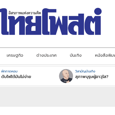
เศรษฐกิจ
ต่างประเทศ
บันเทิง
หนังสือพิม
ผักกาดหอม
วิสามัญบันเทิง
ดับไฟใต้มันไม่ง่าย
สุภาพบุรุษผู้อาวุโส?