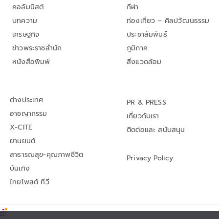
คอลัมนิสต์
กีฬา
บทความ
ท่องเที่ยว – ศิลปวัฒนธรรม
เศรษฐกิจ
ประชาสัมพันธ์
ข่าวพระราชสำนัก
ภูมิภาค
หนังสือพิมพ์
สิ่งแวดล้อม
ต่างประเทศ
PR & PRESS
อาชญากรรม
เกี่ยวกับเรา
X-CITE
ติดต่อและ สนับสนุน
ยานยนต์
สาธารณสุข-คุณภาพชีวิต
Privacy Policy
บันเทิง
ไทยโพสต์ ทีวี