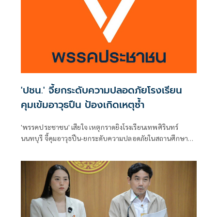
'ปชน.' จี้ยกระดับความปลอดภัยโรงเรียน
คุมเข้มอาวุธปืน ป้องเกิดเหตุซ้ำ
'พรรคประชาชน' เสียใจ เหตุกราดยิงโรงเรียนเทพศิรินทร์
นนทบุรี จี้คุมอาวุธปืน-ยกระดับความปลอดภัยในสถานศึกษา
ของดเผยแพร่ความรุนแรง