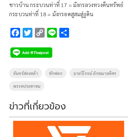
ชาวบ้าน กระบวนท่าที่ 17 = มังกรลวงทวงคืนทรัพย์
กระบวนท่าที่ 18 = มังกรอดสูสมสู่งูดิน
F
T
C
Li
S
ac
wi
o
n
h
e
tt
p
e
ar
b
er
y
e
o
Li
Tags
จันทร์ส่องหล้า
ซักฟอก
นายวิโรจน์ ลักขณาอดิศร
o
n
พรรคประชาชน
k
k
ข่าวที่เกี่ยวข้อง