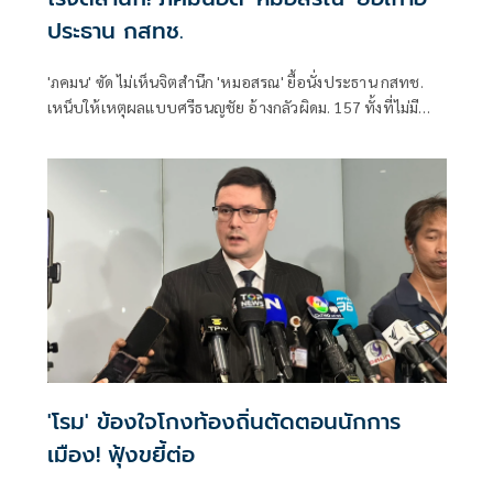
ประธาน กสทช.
'ภคมน' ซัด ไม่เห็นจิตสำนึก 'หมอสรณ' ยื้อนั่งประธาน กสทช.
เหน็บให้เหตุผลแบบศรีธนญชัย อ้างกลัวผิดม. 157 ทั้งที่ไม่มี
คุณสมบัติตั้งแต่แรก จี้ 'นายกฯ' เลิกแบก ยื่นโปรดเกล้าฯปลดพ้น
ตำแหน่งได้แล้ว
'โรม' ข้องใจโกงท้องถิ่นตัดตอนนักการ
เมือง! ฟุ้งขยี้ต่อ