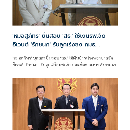
'หมอสุภัทร' ยื่นสอบ 'สธ.' ใช้เงินรพ.จัด
อีเวนต์ 'รักชนก' รับลูกเร่งชง กมธ.
สังคายนา
'หมอสุภัทร’ บุกสภา ยื่นสอบ ‘สธ.’ ใช้เงินบำรุงโรงพยาบาลจัด
อีเวนต์ 'รักชนก' ’รับลูกเตรียมชงเข้า กมธ.ติดตามงบฯ สังคายนา