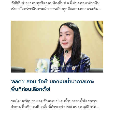
'รังสิมันต์' ลุยสอบทุจริตสอบท้องถิ่น ต่อ จี้ ปปง.สอบฟอกเงิน
เร่งอายัดทรัพย์สิน ถามฝ่ายการเมืองถูกตัดตอน-ลอยนวลพ้นผิด
เหน็บ 'อนุทิน' รับแต่ชอบ ไม่รู้ในอนาคตมาตรการป้องกันจะ
รัดกุมหรือไม่
'ลลิดา' สอน 'ไอซ์' บอกงบน้ำบาดาลเคาะ
พื้นที่ก่อนเลือกตั้ง!
รองโฆษกรัฐบาล แจง 'รักชนก' ปมงบน้ำบาดาล ย้ำโครงการ
กำหนดพื้นที่ก่อนเลือกตั้ง ชี้คำขอกว่า 900 แห่ง อนุมัติ 858
แห่งตามหลักเกณฑ์ ไม่ใช่จัดสรรตามการเมือง