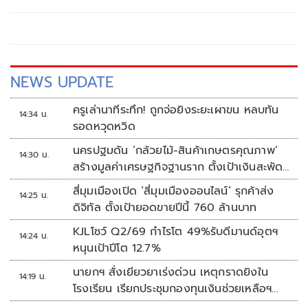
NEWS UPDATE
ครูเล่านาทีระทึก! ถูกจ่อยิงระยะเผาขน หลบทัน
14:34 น.
รอดหวุดหวิด
นครปฐมดัน ‘กล้วยไม้-สินค้าเกษตรคุณภาพ’
14:30 น.
สร้างมูลค่าเศรษฐกิจฐานราก ตั้งเป้าเงินสะพัด
10 ล้านบาท
สี่มุมเมืองเปิด ‘สี่มุมเมืองออนไลน์’ รุกค้าส่ง
14:25 น.
ดิจิทัล ตั้งเป้ายอดขายปีนี้ 760 ล้านบาท
KJLโชว์ Q2/69 กำไรโต 49%รับดีมานด์อุตฯ
14:24 น.
หนุนเป้าปีโต 12.7%
นายกฯ สั่งเยียวยาเร่งด่วน เหตุกราดยิงใน
14:19 น.
โรงเรียน เรียกประชุมกองทุนเงินช่วยเหลือฯ
ทันที