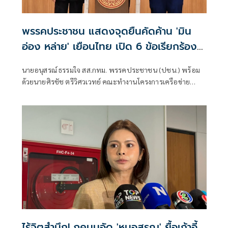
พรรคประชาชน แสดงจุดยืนคัดค้าน 'มิน
อ่อง หล่าย' เยือนไทย เปิด 6 ข้อเรียกร้อง
รัฐสภา-รัฐบาล
นายอนุสรณ์ ธรรมใจ สส.กทม. พรรคประชาชน (ปชน.) พร้อม
ด้วยนายศิรชัช ตรีวิศวเวทย์ คณะทำงานโครงการเครือข่าย
ประชาธิปไตยอาเซียนเพื่อสันติภาพ สิทธิมนุษยชน และการ
พัฒนาอย่างยั่งยืน แถลงคัดค้านการเยือนไทยอย่างเป็นทางการ
ของพลเอกอาวุโส มิน ออง ไลง์
ไร้จิตสำนึก! ภคมนอัด 'หมอสรณ' ยื้อเก้าอี้