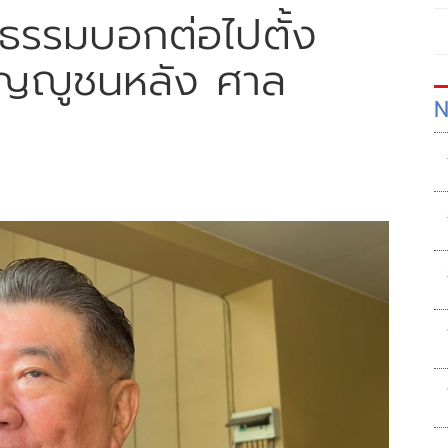
็นธรรมบอกต่อไปตั้ง
ิญญูชนหลัง ศาล
N