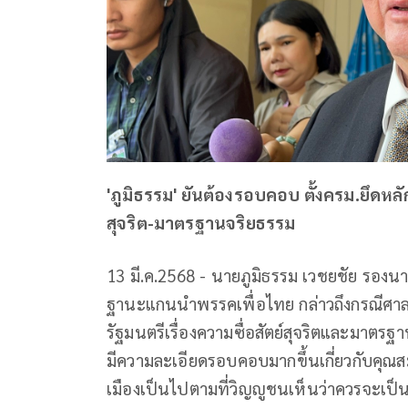
'ภูมิธรรม' ยันต้องรอบคอบ ตั้งครม.ยึดหลั
สุจริต-มาตรฐานจริยธรรม
13 มี.ค.2568 - นายภูมิธรรม เวชยชัย รอง
ฐานะแกนนำพรรคเพื่อไทย กล่าวถึงกรณีศาลรั
รัฐมนตรีเรื่องความซื่อสัตย์สุจริตและมาตรฐา
มีความละเอียดรอบคอบมากขึ้นเกี่ยวกับคุณส
เมืองเป็นไปตามที่วิญญูชนเห็นว่าควรจะเป็