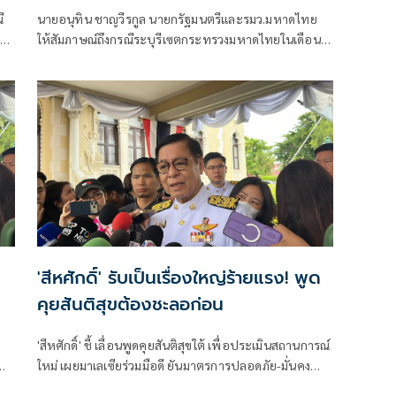
ี
นายอนุทิน ชาญวีรกูล นายกรัฐมนตรีและรมว.มหาดไทย
สดง
ให้สัมภาษณ์ถึงกรณีระบุรีเซตกระทรวงมหาดไทยในเดือน
สิงหาคม จะเริ่มต้น ด้วยการโยกย้ายใช่หรือไม่ ว่า
'สีหศักดิ์' รับเป็นเรื่องใหญ่ร้ายแรง! พูด
คุยสันติสุขต้องชะลอก่อน
'สีหศักดิ์' ชี้ เลื่อนพูดคุยสันติสุขใต้ เพื่อประเมินสถานการณ์
ใหม่ เผยมาเลเซียร่วมมือดี ยันมาตรการปลอดภัย-มั่นคง
ต้องเข้มขึ้น เผยเหตุรุนแรงไม่เกี่ยวต่างชาติ