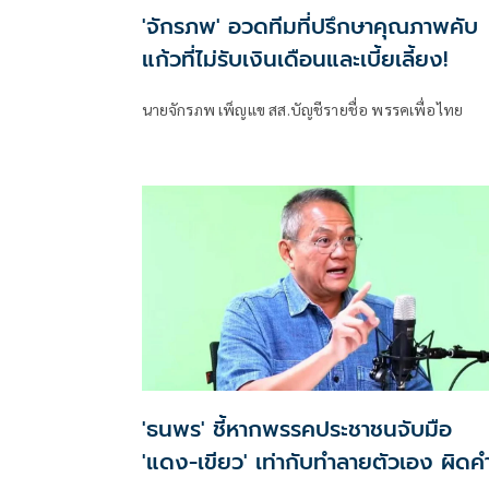
'จักรภพ' อวดทีมที่ปรึกษาคุณภาพคับ
แก้วที่ไม่รับเงินเดือนและเบี้ยเลี้ยง!
นายจักรภพ เพ็ญแข สส.บัญชีรายชื่อ พรรคเพื่อไทย
'ธนพร' ชี้หากพรรคประชาชนจับมือ
'แดง-เขียว' เท่ากับทำลายตัวเอง ผิดค