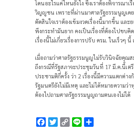
โดนอะไรแค่ไหนยังไง ซึ่งเราต้องพิจารณาเรื
วิญญูชน เพราะที่ผ่านมาศาลรัฐธรรมนูญเคยว
ตัดสินใจเราต้องเข้มงวดเรื่องนี้มากขึ้น แล
พึงกระทำมันยาก คงเป็นเรื่องที่ต้องไปขบคิด
เรื่องนี้ไม่เกี่ยวเรื่องการปรับ ครม. ในเร็วๆ 
เมื่อถามว่าศาลรัฐธรรมนูญไม่รับวินิจฉัยคุณ
ถึงกรณีที่รัฐสภาจะประชุมวันที่ 17 มี.ค.นี
ประชามติกี่ครั้ง ว่า 2 เรื่องนี้มีความแตกต่
รัฐมนตรียังไม่มีเหตุ และไม่ได้หมายความว่าทุก
ต้องไปถามศาลรัฐธรรมนูญถามตนเองไม่ได้
F
T
C
Li
S
ac
wi
o
n
h