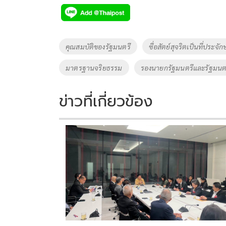
e
tt
p
e
ar
b
er
y
e
o
Li
Tags
คุณสมบัติของรัฐมนตรี
ซื่อสัตย์สุจริตเป็นที่ประจักษ
o
n
มาตรฐานจริยธรรม
รองนายกรัฐมนตรีและรัฐมนต
k
k
ข่าวที่เกี่ยวข้อง