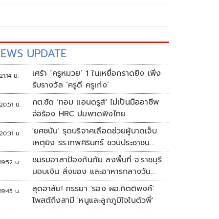
EWS UPDATE
เศร้า ‘ครูหมวย’ 1 ในเหยื่อกราดยิง เพิ่ง
21:14 น.
รับรางวัล ‘ครูดี ครูเก่ง’
กต.ซัด 'ทอม แอนดรูส์' ไม่เป็นมืออาชีพ
20:51 น.
จ่อร้อง HRC ปมพาดพิงไทย
'ยศชนัน' รุดบริจาคเลือดช่วยผู้บาดเจ็บ
20:31 น.
เหตุยิง รร.เทพศิรินทร์ ชวนประชาชน
ร่วมบริจาค
ชมรมอาสาป้องกันภัย ลงพื้นที่ จ.ราชบุรี
19:52 น.
มอบเงิน สิ่งของ และอาหารกลางวัน
แก่โรงเรียนบ้านหนองน้ำใส
สุดอาลัย! ภรรยา 'รอง ผอ.กิตติพงศ์'
19:45 น.
โพสต์ถึงสามี 'หนูและลูกภูมิใจในตัวพี่'