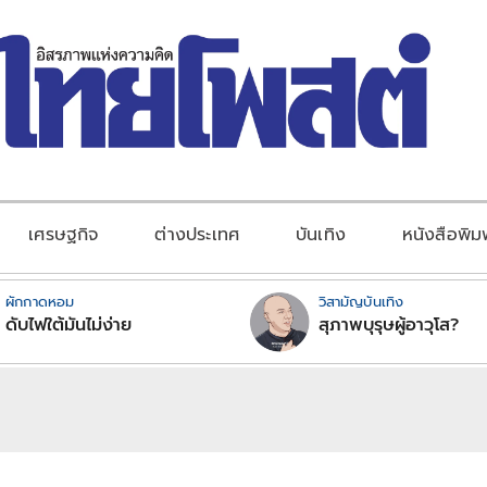
เศรษฐกิจ
ต่างประเทศ
บันเทิง
หนังสือพิม
ผักกาดหอม
วิสามัญบันเทิง
ดับไฟใต้มันไม่ง่าย
สุภาพบุรุษผู้อาวุโส?