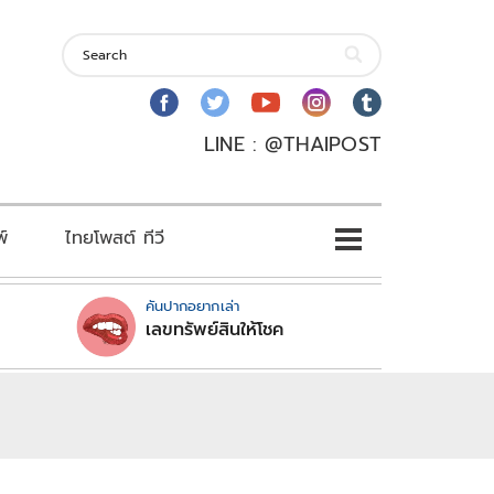
LINE : @THAIPOST
พ์
ไทยโพสต์ ทีวี
คันปากอยากเล่า
เลขทรัพย์สินให้โชค