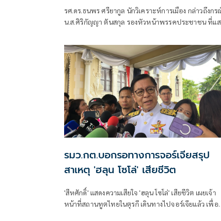
พูด
รศ.ดร.ธนพร ศรียากูล นักวิเคราะห์การเมือง กล่าวถึงกรณ
น.ส.ศิริกัญญา ตันสกุล รองหัวหน้าพรรคประชาชน ที่แ
ความเห็นว่าหากเกิดการจัดตั้งรัฐบาลระหว่างพรรคเพื่อ
ไทยกับพรรคภูมิใจไทย ก็จำเป็นต้องพูดคุยกับพรรค
ประชาชนด้วยว่า
รมว.กต.บอกรอทางการจอร์เจียสรุป
สาเหตุ 'ฮลุน โซโล่' เสียชีวิต
'สีหศักดิ์' แสดงความเสียใจ 'ฮลุน โซโล่' เสียชีวิต เผยเจ้า
หน้าที่สถานทูตไทยในตุรกี เดินทางไปจอร์เจียแล้ว เพื่อ
ติดตามความคืบหน้า ส่วนสาเหตุขอรอการสืบสวน