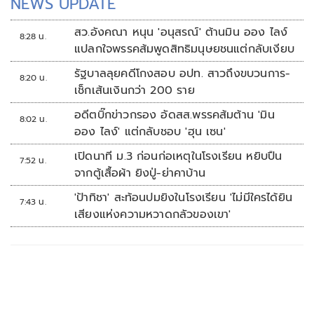
NEWS UPDATE
สว.อังคณา หนุน 'อนุสรณ์' ต้านมิน ออง ไลง์
8:28 น.
แปลกใจพรรคส้มพูดสิทธิมนุษยชนแต่กลับเงียบ
รัฐบาลลุยคดีโกงสอบ อปท. สาวถึงขบวนการ-
8:20 น.
เช็กเส้นเงินกว่า 200 ราย
อดีตบิ๊กข่าวกรอง อัดสส.พรรคส้มต้าน 'มิน
8:02 น.
ออง ไลง์' แต่กลับชอบ 'ฮุน เซน'
เปิดนาที ม.3 ก่อนก่อเหตุในโรงเรียน หยิบปืน
7:52 น.
จากตู้เสื้อผ้า ยิงปู่-ย่าคาบ้าน
'ป้าทิชา' สะท้อนปมยิงในโรงเรียน 'ไม่มีใครได้ยิน
7:43 น.
เสียงแห่งความหวาดกลัวของเขา'