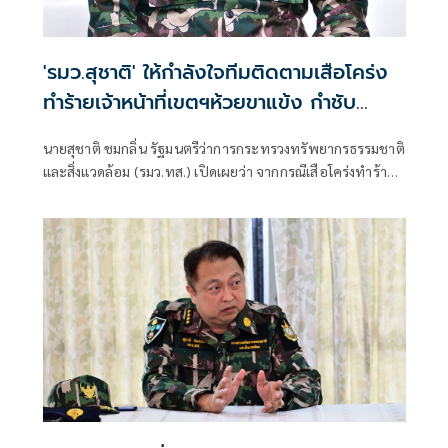
'รมว.สุชาติ' ให้กำลังใจทีมติดตามเสือโคร่ง
ทำร้ายเจ้าหน้าที่เขตฯห้วยขาแข้ง กำชับ
ระมัดระวังความปลอดภัยขั้นสูงสุด หลัง
นายสุชาติ ชมกลิ่น รัฐมนตรีว่าการกระทรวงทรัพยากรธรรมชาติ
กรมอุทยานฯ แถลงความคืบหน้ากรณีเจ้า
และสิ่งแวดล้อม (รมว.ทส.) เปิดเผยว่า จากกรณีเสือโคร่งทำร้าย
หน้าเสียชีวิต
เจ้าหน้าที่พิทักษ์ป่าเขตรักษาพันธุ์สัตว์ป่าห้วยขาแข้งเสียชีวิต
ตนได้ติดตามสถานการณ์ดังกล่าวอย่างใกล้ชิด พร้อมแสดงความ
ห่วงใยต่อเจ้าหน้าที่ผู้ปฏิบัติงานในพื้นที่ และได้กำชับให้หน่วย
งานยกระดับมาตรการความปลอดภัยขั้นสูงสุดในการปฏิบัติ
ภารกิจเพื่อความปลอดภัยของผู้ปฏิบัติงาน