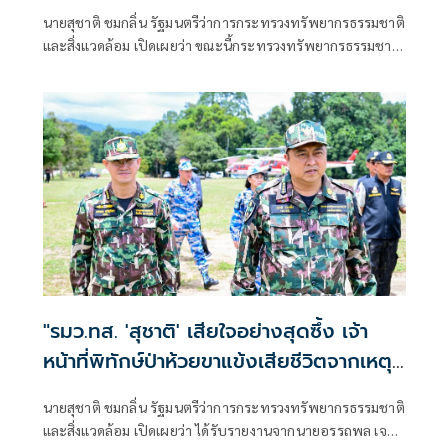
พื้นที่ทั้งเกาะภูเก็ต อีก 40 จุด พร้อมเร่ง
นายสุชาติ ชมกลิ่น รัฐมนตรีว่าการกระทรวงทรัพยากรธรรมชาติ
ผลักดันประกาศป่านันทนาการหาดนุ้ย ภูเก็ต
และสิ่งแวดล้อม เปิดเผยว่า ขณะนี้กระทรวงทรัพยากรธรรมชาติ
เพื่อประชาชนได้เข้าใช้ประโยชน์
และสิ่งแวดล้อม
"รมว.ทส. 'สุชาติ' เสียใจอย่างสุดซึ้ง เจ้า
หน้าที่พิทักษ์ป่าห้วยขาแข้งเสียชีวิตจากเหตุ
ถูกสัตว์ป่าทำร้าย สั่งดูแลครอบครัวเต็มที่
นายสุชาติ ชมกลิ่น รัฐมนตรีว่าการกระทรวงทรัพยากรธรรมชาติ
พร้อมยกระดับมาตรการความปลอดภัยเจ้า
และสิ่งแวดล้อม เปิดเผยว่า ได้รับรายงานจากนายอรรถพล เจริญ