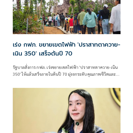
เร่ง กฟภ. ขยายเขตไฟฟ้า 'ปราสาทตาควาย-
เนิน 350' เสร็จต้นปี 70
รัฐบาลสั่งการ กฟภ. เร่งขยายเขตไฟฟ้า 'ปราสาทตาควาย-เนิน
350' ให้แล้วเสร็จภายในต้นปี 70 มุ่งยกระดับคุณภาพชีวิตและ
ขวัญกำลังพลแนวหน้า เสริมสร้างความมั่นคงชายแดน