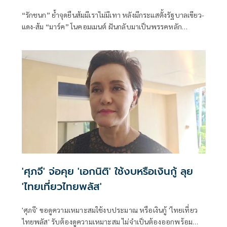
“รักชนก” ย้ำจุดยืนส้มมีเราไม่มีเทา หลังมีกระแสตั้งรัฐบาลเขียว-
แดง-ส้ม “มาร์ค” โนคอมเมนต์ ฝันกลับมาเป็นพรรคหลัก
“ผบ.ตร.” ตั้งกรรมการสอบ
'ศุภจี' จ่อคุย 'เอกนิติ' ใช้งบหรือเงินกู้ ลุย
'ไทยเที่ยวไทยพลัส'
'ศุภจี' ขอดูความเหมาะสมใช้งบประมาณ หรือเงินกู้ 'ไทยเที่ยว
ไทยพลัส' รับต้องดูความเหมาะสม ไม่จำเป็นต้องออกพร้อม