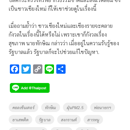
เป็นชาวเชียงใหม่ ก็ให้เขาช่วยดูในเรื่องนี้
เมื่อถามย้ำว่า ชาวเชียงใหม่และเชียงรายจะคลาย
กังวลในเรื่องนี้ได้หรือไม่ เพราะเขาก็กังวลเรื่อง
สุขภาพ นายทักษิณ กล่าวว่า เมื่ออยู่ในความรับรู้ของ
รัฐบาลแล้ว รัฐบาลก็จะไปช่วยแก้ไขปัญหา.
F
T
C
Li
S
ac
wi
o
n
h
e
tt
p
e
ar
b
er
y
e
o
Li
Tags
คอลเซ็นเตอร์
ทักษิณ
ฝุ่นPM2.5
พ่อนายกฯ
o
n
ยาเสพติด
รัฐบาล
สงกรานต์
สารหนู
k
k