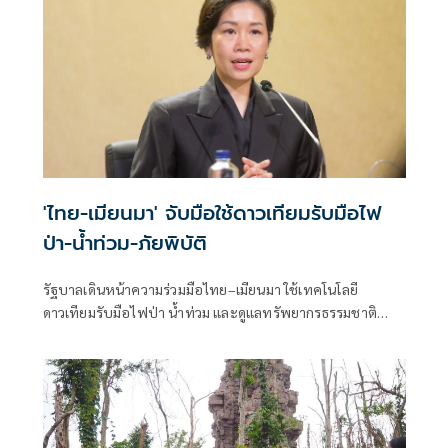
'ไทย-เมียนมา' จับมือใช้ดาวเทียมรับมือไฟ
ป่า-น้ำท่วม-ภัยพิบัติ
รัฐบาลเดินหน้าความร่วมมือไทย–เมียนมา ใช้เทคโนโลยี
ดาวเทียมรับมือไฟป่า น้ำท่วม และดูแลทรัพยากรธรรมชาติ
ชายแดน ยกระดับการจัดการภัยพิบัติและสิ่งแวดล้อมร่วมกัน