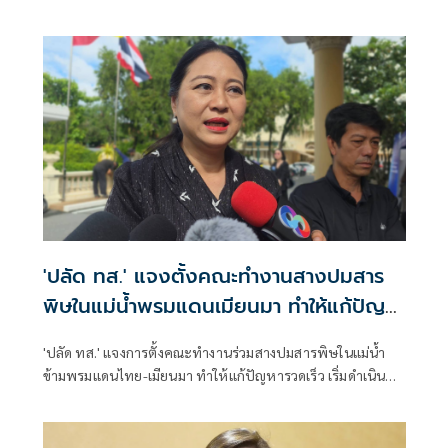
'ไทยช่วยไทยพลัส'
'ปลัด ทส.' แจงตั้งคณะทำงานสางปมสาร
พิษในแม่น้ำพรมแดนเมียนมา ทำให้แก้ปัญหา
รวดเร็ว
'ปลัด ทส.' แจงการตั้งคณะทำงานร่วมสางปมสารพิษในแม่น้ำ
ข้ามพรมแดนไทย-เมียนมา ทำให้แก้ปัญหารวดเร็ว เริ่มดำเนิน
การ ส.ค.นี้