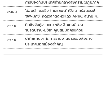
การป้องกันประเทศท่ามกลางสงครามในภูมิภาค
'ฮอนด้า เรซซิ่ง ไทยแลนด์' เปิดฉากร้อนแรง!
22:46 น.
'ชิพ-มิกซ์' กดเวลาติดหัวแถว ARRC สนาม 4
ที่มัลดาลิกา
ศึกชิงชัยผู้ว่ากกท.เหลือ 2 แคนดิเดต
21:57 น.
'โปรดปราน-มีชัย' คุณสมบัติครบถ้วน
ปากีสถานจำกัดการรายงานข่าวของสื่อต่าง
21:47 น.
ประเทศนอกเมืองสำคัญ