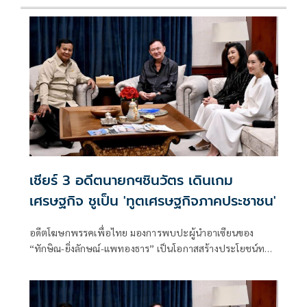
เชียร์ 3 อดีตนายกฯชินวัตร เดินเกม
เศรษฐกิจ ชูเป็น 'ทูตเศรษฐกิจภาคประชาชน'
อดีตโฆษกพรรคเพื่อไทย มองการพบปะผู้นำอาเซียนของ
“ทักษิณ-ยิ่งลักษณ์-แพทองธาร” เป็นโอกาสสร้างประโยชน์ทาง
เศรษฐกิจ ย้ำไม่ใช่การวัดพลังการเมือง แต่เป็นการใช้คอนเน
กชันส่วนตัวช่วยเปิดตลาดใหม่ ดึงการลงทุน พร้อมวอนกลุ่มที่
จับตาเลิกมองด้วยอคติ หันมามองผลลัพธ์ต่อประชาชน