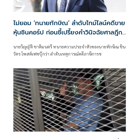
ไม่ยอม ‘ทนายทักษิณ‘ ลำดับไทม์ไลน์คดีขาย
หุ้นชินคอร์ป ก่อนชี้เปรี้ยงคำวินิจฉัยศาลฎีกา
มีความพิสดาร
นายวิญญัติ ชาติมนตรี ทนายความประจำตัวของนายทักษิณ ชิน
วัตร โพสต์เฟซบุ๊กว่า ลำดับเหตุการณ์คดีภาษีการข