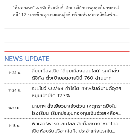
"พินทองทา" เผยทักษิณเจ็บช้ำต่อกรณีอัยการสูงสุดยื่นอุทธรณ์
คดี 112 บอกต้องคุยวางแผนสู้คดี พร้อมห่วงสภาพจิตใจพ่อ
เพราะอยู่ในเรือนจำตามลำพัง ขณะที่ "พานทองแท้" ยอมรับจิต
ตก แต่ขอบคุณกำลังใจจากประชาชน
NEWS UPDATE
สี่มุมเมืองเปิด ‘สี่มุมเมืองออนไลน์’ รุกค้าส่ง
14:25 น.
ดิจิทัล ตั้งเป้ายอดขายปีนี้ 760 ล้านบาท
KJLโชว์ Q2/69 กำไรโต 49%รับดีมานด์อุตฯ
14:24 น.
หนุนเป้าปีโต 12.7%
นายกฯ สั่งเยียวยาเร่งด่วน เหตุกราดยิงใน
14:19 น.
โรงเรียน เรียกประชุมกองทุนเงินช่วยเหลือฯ
ทันที
ฟิวเจอร์พาร์ค-สเปลล์ จับมือสภากาชาดไทย
14:18 น.
เปิดห้องรับบริจาคโลหิตประจำแห่งแรกใน