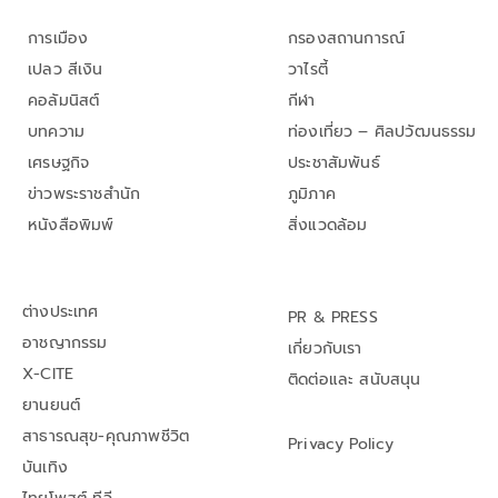
การเมือง
กรองสถานการณ์
เปลว สีเงิน
วาไรตี้
คอลัมนิสต์
กีฬา
บทความ
ท่องเที่ยว – ศิลปวัฒนธรรม
เศรษฐกิจ
ประชาสัมพันธ์
ข่าวพระราชสำนัก
ภูมิภาค
หนังสือพิมพ์
สิ่งแวดล้อม
ต่างประเทศ
PR & PRESS
อาชญากรรม
เกี่ยวกับเรา
X-CITE
ติดต่อและ สนับสนุน
ยานยนต์
สาธารณสุข-คุณภาพชีวิต
Privacy Policy
บันเทิง