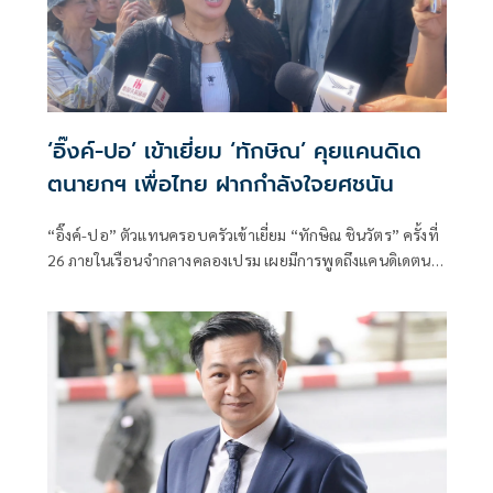
‘อิ๊งค์-ปอ’ เข้าเยี่ยม ‘ทักษิณ’ คุยแคนดิเด
ตนายกฯ เพื่อไทย ฝากกำลังใจยศชนัน
“อิ๊งค์-ปอ” ตัวแทนครอบครัวเข้าเยี่ยม “ทักษิณ ชินวัตร” ครั้งที่
26 ภายในเรือนจำกลางคลองเปรม เผยมีการพูดถึงแคนดิเดตนา
ยกฯ พรรคเพื่อไทย พร้อมส่งกำลังใจให้ “ศ.ยศ