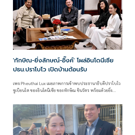
'ทักษิณ-ยิ่งลักษณ์-อิ๊งค์' โผล่อินโดนีเซีย
ปธน.ปราโบโว เปิดบ้านต้อนรับ
เพจ Pheuthai Lux เผยภาพการเข้าพบประธานาธิบดีปราโบโว
ซูเบียนโต ของอินโดนีเซีย ของทักษิณ ชินวัตร พร้อมด้วยยิ่ง
ลักษณ์ และแพทองธาร ชินวัตร ที่กรุงจาการ์ตา โดยการหารือ
เป็นไปอย่างอบอุ่น มี