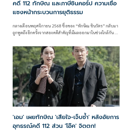
คดี 112 ทักษิณ และภาษีชินคอร์ป ความเชื่อ
แซงหน้ากระบวนการยุติธรรม
กลางเดือนพฤศจิกายน 2568 ชื่อของ “ทักษิณ ชินวัตร” กลับมา
ถูกพูดถึงอีกครั้งจากสองคดีสำคัญที่มีผลออกมาในช่วงใกล้กัน ทั้ง
คำ
'เอม' เผยทักษิณ 'เสียใจ-เจ็บช้ำ' หลังอัยการ
อุทธรณ์คดี 112 ส่วน 'โอ๊ค' จิตตก!