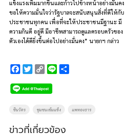
แข็งแรงเพิ่มมากขึ้นและก้าวไปข้างหน้าอย่างมั่นคง
ขอให้ความมั่นใจว่ารัฐบาลจะสนับสนุนสิ่งที่ดีให้กับ
ประชาชนทุกคน เพื่อที่จะให้ประชาชนมีฐานะ มี
ความกินดี อยู่ดี มีอาชีพสามารถดูแลครอบครัวของ
ตัวเองได้ดียิ่งขึ้นต่อไปอย่างมั่นคง” นายกฯ กล่าว
F
T
C
Li
S
ac
wi
o
n
h
e
tt
p
e
ar
b
er
y
e
o
Li
Tags
ชินวัตร
ชุมชนเข้มแข็ง
แพทองธาร
o
n
k
k
ข่าวที่เกี่ยวข้อง