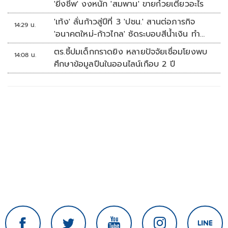
'ยิ่งชีพ' งงหนัก 'สมพาน' ขายก๋วยเตี๋ยวอะไร
'เท้ง' ลั่นก้าวสู่ปีที่ 3 'ปชน.' สานต่อภารกิจ
14:29 น.
'อนาคตใหม่-ก้าวไกล' ซัดระบอบสีน้ำเงิน ทำ
หลักนิติรัฐ-นิติธรรมสั่นคลอน
ตร.ชี้ปมเด็กกราดยิง หลายปัจจัยเชื่อมโยงพบ
14:08 น.
ศึกษาข้อมูลปืนในออนไลน์เกือบ 2 ปี