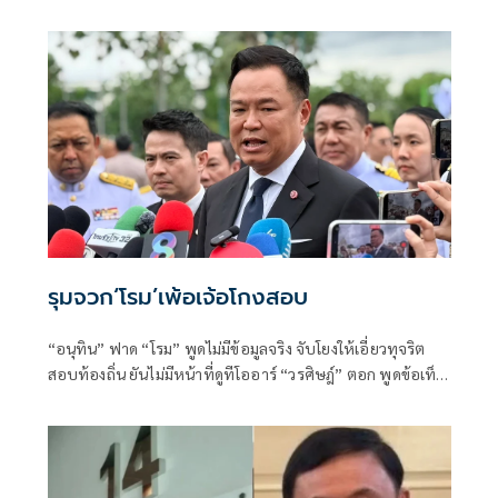
เพชร
รุมจวก‘โรม’เพ้อเจ้อโกงสอบ
“อนุทิน” ฟาด “โรม” พูดไม่มีข้อมูลจริง จับโยงให้เอี่ยวทุจริต
สอบท้องถิ่น ยันไม่มีหน้าที่ดูทีโออาร์ “วรศิษฎ์” ตอก พูดข้อเท็จ
จริงไม่ครบ