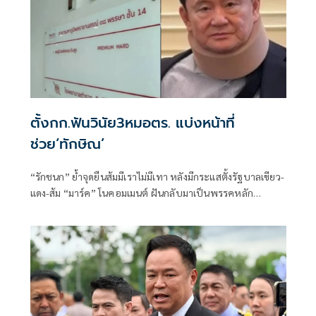
ตั้งกก.ฟันวินัย3หมอตร. แบ่งหน้าที่
ช่วย‘ทักษิณ’
“รักชนก” ย้ำจุดยืนส้มมีเราไม่มีเทา หลังมีกระแสตั้งรัฐบาลเขียว-
แดง-ส้ม “มาร์ค” โนคอมเมนต์ ฝันกลับมาเป็นพรรคหลัก
“ผบ.ตร.” ตั้งกรรมการสอบ