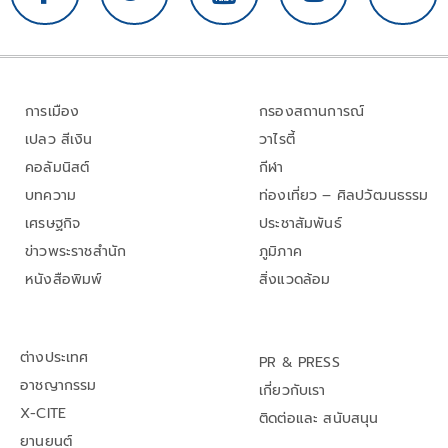
การเมือง
กรองสถานการณ์
เปลว สีเงิน
วาไรตี้
คอลัมนิสต์
กีฬา
บทความ
ท่องเที่ยว – ศิลปวัฒนธรรม
เศรษฐกิจ
ประชาสัมพันธ์
ข่าวพระราชสำนัก
ภูมิภาค
หนังสือพิมพ์
สิ่งแวดล้อม
ต่างประเทศ
PR & PRESS
อาชญากรรม
เกี่ยวกับเรา
X-CITE
ติดต่อและ สนับสนุน
ยานยนต์