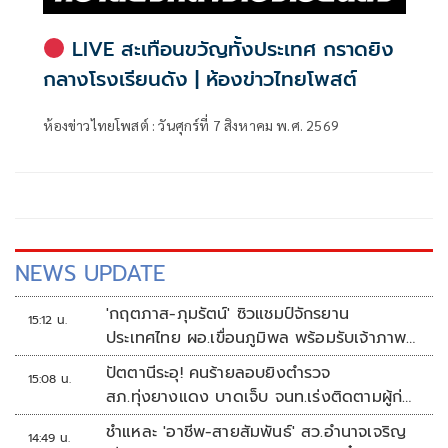
LIVE สะเทือนขวัญทั้งประเทศ กราดยิง
กลางโรงเรียนดัง | ห้องข่าวไทยโพสต์
ห้องข่าวไทยโพสต์ : วันศุกร์ที่ 7 สิงหาคม พ.ศ. 2569
NEWS UPDATE
'กฤตภาส-ภุมรัตน์' ซิวแชมป์จักรยาน
15:12 น.
ประเทศไทย ผอ.เขื่อนภูมิพล พร้อมรับเจ้าภาพ
ต่อ ปี 2570
ปัตตานีระอุ! คนร้ายลอบยิงตำรวจ
15:08 น.
สภ.ทุ่งยางแดง บาดเจ็บ จนท.เร่งติดตามผู้ก่อ
เหตุ
ชำแหละ 'อาชีพ-สายสัมพันธ์' สว.อำนาจเจริญ
14:49 น.