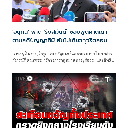
'อนุทิน' ฟาด 'รังสิมันต์' ชอบพูดคาดเดา
ตามสติปัญญาที่มี ยันไม่เกี่ยวทุจริตสอบ
ท้องถิ่น
นายอนุทิน ชาญวีรกูล นายกรัฐมนตรีและรมว.มหาดไทย กล่าว
ถึงกรณีที่คณะกรรมาธิการการกฎหมาย การยุติธรรม และสิทธิ
มนุษยชน สภาผู้แทนราษฎร ที่มี นายรังสิมันต์ โรม เป็นประธาน
กรรมาธิการ มีการอ้างชื่อนายกรัฐมนตรี เข้าไปเกี่ยวข้องกับการ
ทุจริตสอบท้องถิ่น