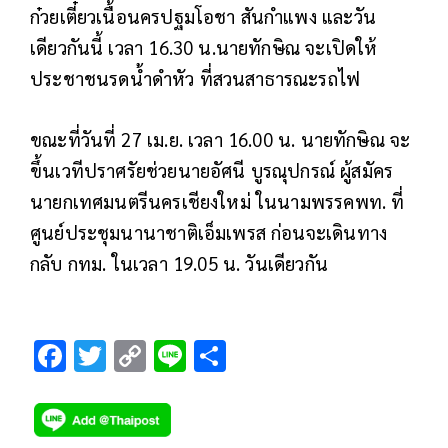
ก๋วยเตี๋ยวเนื้อนครปฐมโอชา สันกำแพง และวัน
เดียวกันนี้ เวลา 16.30 น.นายทักษิณ จะเปิดให้
ประชาชนรดน้ำดำหัว ที่สวนสาธารณะรถไฟ
ขณะที่วันที่ 27 เม.ย. เวลา 16.00 น. นายทักษิณ จะ
ขึ้นเวทีปราศรัยช่วยนายอัศนี บูรณุปกรณ์ ผู้สมัคร
นายกเทศมนตรีนครเชียงใหม่ ในนามพรรคพท. ที่
ศูนย์ประชุมนานาชาติเอ็มเพรส ก่อนจะเดินทาง
กลับ กทม. ในเวลา 19.05 น. วันเดียวกัน
F
T
C
Li
S
ac
wi
o
n
h
e
tt
p
e
ar