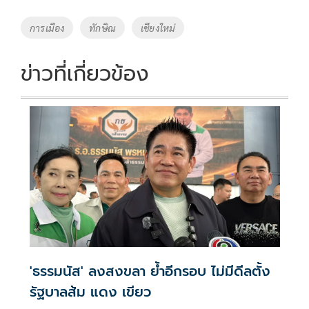
b
er
y
e
o
Li
Tags
การเมือง
ทักษิณ
เชียงใหม่
o
n
k
k
ข่าวที่เกี่ยวข้อง
'ธรรมนัส' ลงสงขลา ย้ำอีกรอบ ไม่มีดีลตั้ง
รัฐบาลส้ม แดง เขียว