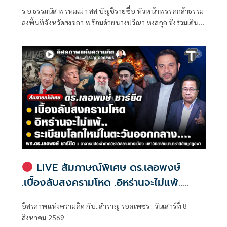
ร.อ.ธรรมนัส พรหมเผ่า สส.บัญชีรายชื่อ หัวหน้าพรรคกล้าธรรม
ลงพื้นที่จังหวัดสงขลา พร้อมด้วยนางปวีณา หงสกุล ซึ่งร่วมเดิน
ทางมาด้วย เพื่อพบปะนายเดชอิศม์ ขาวทอง และสมาชิกพรรค
ณ ที่ทำการนายเดชอิศม์ โดยมีการประชุมหารือแนวทางการ
ทำงานและขับเคลื่อนนโยบายในพื้นที่ ก่อนเดินทางต่อไปยัง
จังหวัดพัทลุง
LIVE สัมภาษณ์พิเศษ ดร.เลอพงษ์
.เบื้องลับสงครามโหด .อิหร่านจะไม่แพ้..
.ระเบียบโลกใหม่ในตะวันออกกลาง…. |
อิสรภาพแห่งความคิด กับ..สำราญ รอดเพชร : วันเสาร์ที่ 8
อิสรภาพแห่งความคิด กับ..สำราญ รอด
สิงหาคม 2569