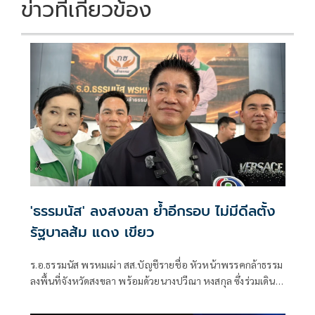
ข่าวที่เกี่ยวข้อง
'ธรรมนัส' ลงสงขลา ย้ำอีกรอบ ไม่มีดีลตั้ง
รัฐบาลส้ม แดง เขียว
ร.อ.ธรรมนัส พรหมเผ่า สส.บัญชีรายชื่อ หัวหน้าพรรคกล้าธรรม
ลงพื้นที่จังหวัดสงขลา พร้อมด้วยนางปวีณา หงสกุล ซึ่งร่วมเดิน
ทางมาด้วย เพื่อพบปะนายเดชอิศม์ ขาวทอง และสมาชิกพรรค
ณ ที่ทำการนายเดชอิศม์ โดยมีการประชุมหารือแนวทางการ