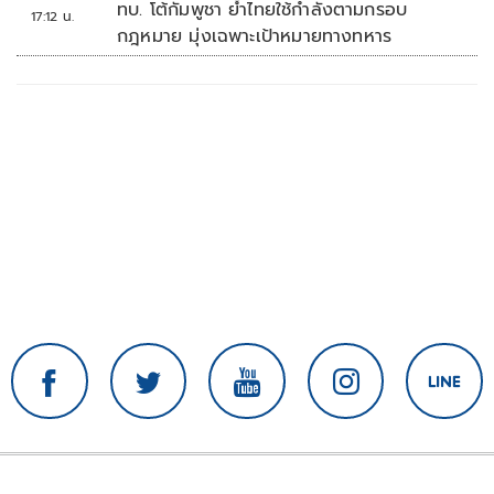
ทบ. โต้กัมพูชา ย้ำไทยใช้กำลังตามกรอบ
17:12 น.
กฎหมาย มุ่งเฉพาะเป้าหมายทางทหาร