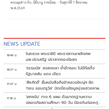
ครบมุมข่าว กับ..นิธินาฏ ราชนิยม : : วันศุกร์ที่ 7 สิงหาคม
พ.ศ.2569
NEWS UPDATE
ในหลวง-พระราชินี พระราชทานเพลิงศพ
18:46 น.
นพ.ปราเสริฐ ปราสาททองโอสถ
'ธรรมนัส' ลงสงขลา ย้ำอีกรอบ ไม่มีดีลตั้ง
18:37 น.
รัฐบาลส้ม แดง เขียว
'สีหศักดิ์' ยื่นหนังสือถึงข้าหลวงใหญ่ฯ ซัด
17:47 น.
'ทอม แอนดรูว์ส' บิดเบือนข้อมูลมุ่งแสวงหาผล
ประโยชน์ทางการเมือง
'ยศชนัน' กาง 6 แผน ดันมาตรฐานความ
17:18 น.
ปลอดภัยสถานศึกษา 90 วัน ป้องกันก่อเหตุ
รุนแรง