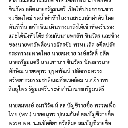
สาธารณะสถานีรถไฟ อบจ.เชียงใหม่ นายทักษิณ
ชินวัตร อดีตนายกรัฐมนตรี เปิดให้ประชาชนชาว
จ.เชียงใหม่ รดน้ำดำหัวในงานสระเกล้าดำหัว โดย
ทันทีที่นายทักษิณ เดินทางมาถึงได้เข้าห้องรับรอง
และได้นั่งหัวโต๊ะ ร่วมกับนายพายัพ ชินวัตร และข้าง
ของนายพายัพคือนายฉัตรชัย พรหมเลิศ อดีตปลัด
กระทรวงมหาดไทย นายสมชาย วงษ์สวัสดิ์ อดีต
นายกรัฐมนตรี นางเยาวภา ชินวัตร น้องสาวนาย
ทักษิณ นายจตุพร บุรุษพัฒน์ ปลัดกระทรวง
ทรัพยากรธรรมชาติและสิ่งแวดล้อม น.ส.จิราพร
สินธุไพร รัฐมนตรีประจำสำนักนายกรัฐมนตรี
นายสมพงษ์ อมรวิวัฒน์ สส.บัญชีรายชื่อ พรรคเพื่อ
ไทย (พท.) นายดนุพร ปุณณกันต์ สส.บัญชีรายชื่อ
พรรค พท. น.ส.ขัตติยา สวัสดิผล สส.บัญชีรายชื่อ