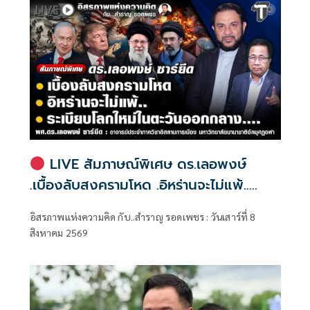
ทำงานและขับเคลื่อนนโยบายในพื้นที่ ก่อนเดินทางต่อไปยัง
จังหวัดพัทลุง
LIVE สัมภาษณ์พิเศษ ดร.เลอพงษ์
.เบื้องลับสงครามโหด .อิหร่านจะไม่แพ้..
.ระเบียบโลกใหม่ในตะวันออกกลาง…. |
อิสรภาพแห่งความคิด กับ..สำราญ รอดเพชร : วันเสาร์ที่ 8
อิสรภาพแห่งความคิด กับ..สำราญ รอด
สิงหาคม 2569
เพชร