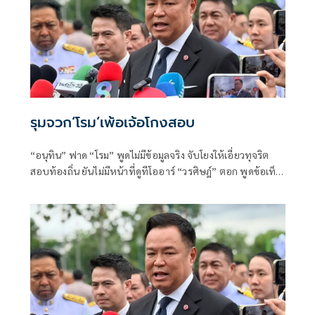
รุมจวก‘โรม’เพ้อเจ้อโกงสอบ
“อนุทิน” ฟาด “โรม” พูดไม่มีข้อมูลจริง จับโยงให้เอี่ยวทุจริต
สอบท้องถิ่น ยันไม่มีหน้าที่ดูทีโออาร์ “วรศิษฎ์” ตอก พูดข้อเท็จ
จริงไม่ครบ