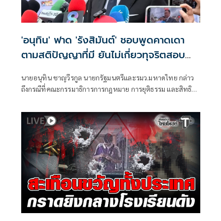
'อนุทิน' ฟาด 'รังสิมันต์' ชอบพูดคาดเดา
ตามสติปัญญาที่มี ยันไม่เกี่ยวทุจริตสอบ
ท้องถิ่น
นายอนุทิน ชาญวีรกูล นายกรัฐมนตรีและรมว.มหาดไทย กล่าว
ถึงกรณีที่คณะกรรมาธิการการกฎหมาย การยุติธรรม และสิทธิ
มนุษยชน สภาผู้แทนราษฎร ที่มี นายรังสิมันต์ โรม เป็นประธาน
กรรมาธิการ มีการอ้างชื่อนายกรัฐมนตรี เข้าไปเกี่ยวข้องกับการ
ทุจริตสอบท้องถิ่น