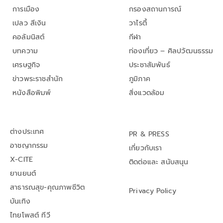
การเมือง
กรองสถานการณ์
เปลว สีเงิน
วาไรตี้
คอลัมนิสต์
กีฬา
บทความ
ท่องเที่ยว – ศิลปวัฒนธรรม
เศรษฐกิจ
ประชาสัมพันธ์
ข่าวพระราชสำนัก
ภูมิภาค
หนังสือพิมพ์
สิ่งแวดล้อม
ต่างประเทศ
PR & PRESS
อาชญากรรม
เกี่ยวกับเรา
X-CITE
ติดต่อและ สนับสนุน
ยานยนต์
สาธารณสุข-คุณภาพชีวิต
Privacy Policy
บันเทิง
ไทยโพสต์ ทีวี