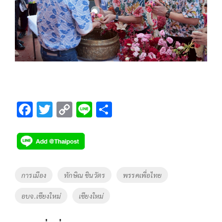
F
T
C
Li
S
ac
wi
o
n
h
e
tt
p
e
ar
b
er
y
e
o
Li
Tags
การเมือง
ทักษิณ ชินวัตร
พรรคเพื่อไทย
o
n
อบจ.เชียงใหม่
เชียงใหม่
k
k