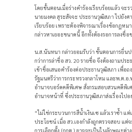
โดยขั้นตอนเมื่อร่างคำร้องเรียบร้อยแล้ว จะร
นายมงคล สุระสัจจะ ประธานวุฒิสภา ไปยังศาลร
เรียบร้อย เพราะต้องพิจารณาเรื่องข้อกฎหมา
กล่าวหาเยอะขนาดนี้ อีกทั้งต้องรอการลงชื่อ
น.ส.นันทนา กล่าวยอมรับว่า ขั้นตอนการยื่
กว่าการล่าชื่อ สว. 20 รายชื่อ จึงต้องถามปร
เข้าชื่อเสนอคำร้องต่อประธานวุฒิสภา เพื่
รัฐมนตรีว่าการกระทรวงกลาโหม และพ.ต.อ.ทว
อำนาจบอร์ดคดีพิเศษ สั่งกรมสอบสวนคดีพิเศษ
อำนาจหน้าที่ ซึ่งประธานวุฒิสภาส่งเรื่องไปอ
“ไม่ใช่กระบวนการสีน้ำเงินเซ แล้วเราซ้ำ แต
ประโยชน์ เมื่อ สว.เองกำลังถูกตรวจสอบ แ
การเลือกตั้ง (กกต.) อาจจะเป็นในลักษณะต่