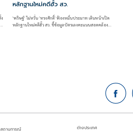
หลักฐานใหม่คดีฮั้ว สว.
้ง
'พริษฐ์' ไม่หวั่น 'ทรงศักดิ์' ฟ้องหมิ่นประมาท เดินหน้าเปิด
คดี
หลักฐานใหม่คดีฮั้ว สว. ชี้ข้อมูลบัตรเลงคะแนนสอดคล้อง
โพย จี้ 'กกต.' ส่งศาลตรวจสอบ
ต่างประเทศ
สถานการณ์