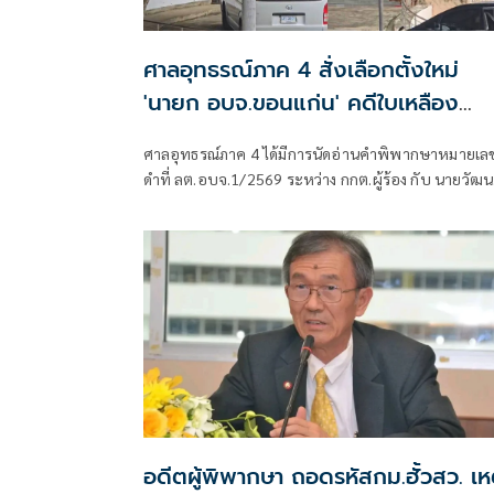
ศาลอุทธรณ์ภาค 4 สั่งเลือกตั้งใหม่
'นายก อบจ.ขอนแก่น' คดีใบเหลือง
'วัฒนา ช่างเหลา'
ศาลอุทธรณ์ภาค 4 ได้มีการนัดอ่านคำพิพากษาหมายเล
ดำที่ ลต.อบจ.1/2569 ระหว่าง กกต.ผู้ร้อง กับ นายวัฒน
ช่างเหลา ผู้คัดค้าน เรื่อง พรบ.การเลือกตั้งสมาชิกสภาท้
ถิ่นหรือผู้บริหารท้องถิ่น (ขอให้มีการเลือกตั้ง นายก
อบจ.ใหม่)
อดีตผู้พิพากษา ถอดรหัสกม.ฮั้วสว. เห