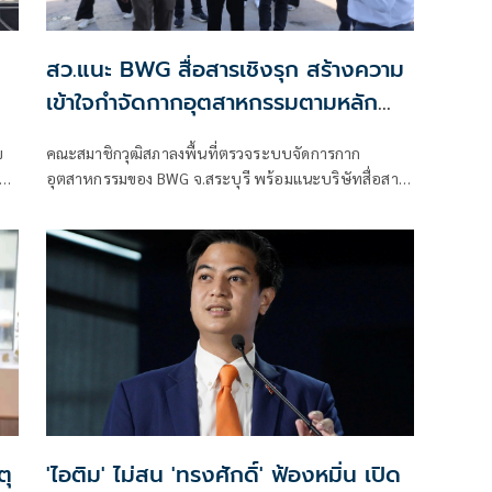
สว.แนะ BWG สื่อสารเชิงรุก สร้างความ
เข้าใจกำจัดกากอุตสาหกรรมตามหลัก
วิศวกรรม
ข
คณะสมาชิกวุฒิสภาลงพื้นที่ตรวจระบบจัดการกาก
า
อุตสาหกรรมของ BWG จ.สระบุรี พร้อมแนะบริษัทสื่อสาร
อง
เชิงรุก เปิดเ
ตุ
'ไอติม' ไม่สน 'ทรงศักดิ์' ฟ้องหมิ่น เปิด