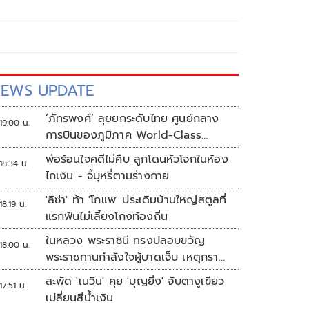
EWS UPDATE
‘ภัทรพงศ์’ ลุยยกระดับไทย ศูนย์กลาง
19:00 น.
การบินของภูมิภาค World-Class
Aviation Hub | ห้องข่าวไทยโพสต์สุด
พ่อร้อนใจคดีไม่คืบ ลูกโดนหัวโจกในห้อง
18:34 น.
สัปดาห์
ไถเงิน - จี้บุหรี่ตามร่างกาย
'ลิซ่า' ท้า 'โกแพ' ประเดิมบ้านใหญ่สตูลที่
18:19 น.
แรกฟันไม่เลี้ยงโกงท้องถิ่น
ในหลวง พระราชินี ทรงปลอบขวัญ
18:00 น.
พระราชทานกำลังใจผู้บาดเจ็บ เหตุกราด
ยิง รร.เทพศิรินทร์นนทบุรี
สะพัด 'เนวิน' คุย 'บุญยิ่ง' จับตางูเขียว
17:51 น.
เปลี่ยนสีน้ำเงิน