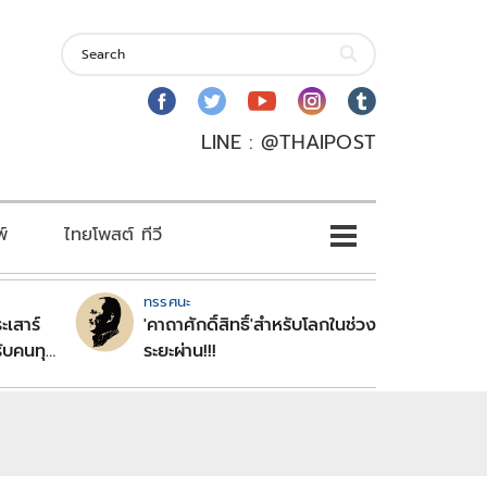
LINE : @THAIPOST
พ์
ไทยโพสต์ ทีวี
ทรรศนะ
ะเสาร์
'คาถาศักดิ์สิทธิ์'สำหรับโลกในช่วง
ับคนทุก
ระยะผ่าน!!!