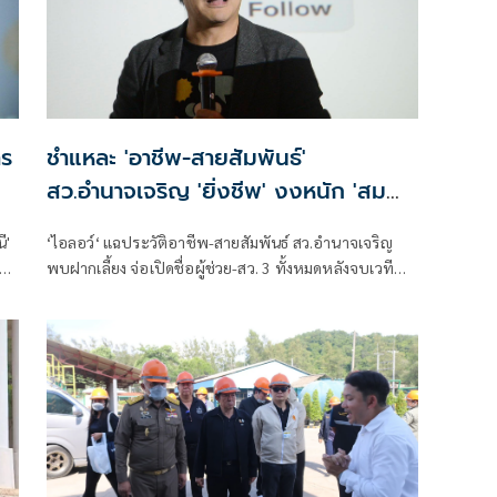
าร
ชำแหละ 'อาชีพ-สายสัมพันธ์'
สว.อำนาจเจริญ 'ยิ่งชีพ' งงหนัก 'สม
พาน' ขายก๋วยเตี๋ยวอะไร
ี'
‘ไอลอว์‘ แฉประวัติอาชีพ-สายสัมพันธ์ สว.อำนาจเจริญ
งาน
พบฝากเลี้ยง จ่อเปิดชื่อผู้ช่วย-สว. 3 ทั้งหมดหลังจบเวที
ด้าน ‘ยิ่งชีพ’ งงสรุป ‘สมพาน’ ขายก๋วยเตี๋ยวอะไรกันแน่