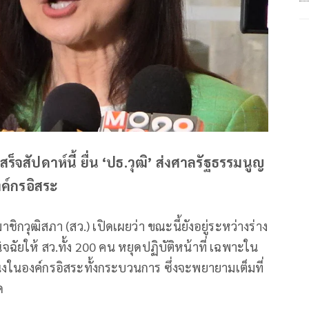
เสร็จสัปดาห์นี้ ยื่น ‘ปธ.วุฒิ’ ส่งศาลรัฐธรรมนูญ
ค์กรอิสระ
กวุฒิสภา (สว.) เปิดเผยว่า ขณะนี้ยังอยู่ระหว่างร่าง
ิจฉัยให้ สว.ทั้ง 200 คน หยุดปฏิบัติหน้าที่ เฉพาะใน
น่งในองค์กรอิสระทั้งกระบวนการ ซึ่งจะพยายามเต็มที่
ด