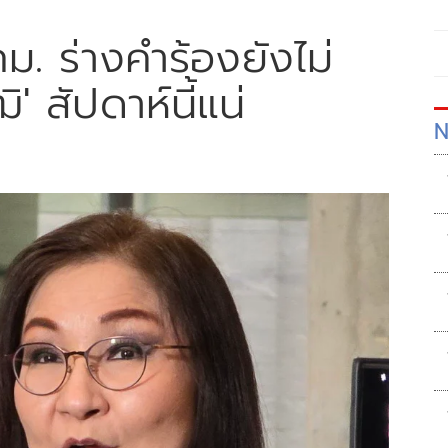
กม. ร่างคำร้องยังไม่
ิ' สัปดาห์นี้แน่
N