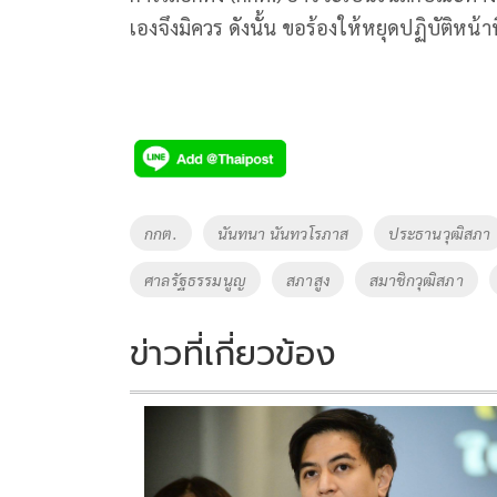
เองจึงมิควร ดังนั้น ขอร้องให้หยุดปฏิบัติหน้าท
Tags
กกต.
นันทนา นันทวโรภาส
ประธานวุฒิสภา
ศาลรัฐธรรมนูญ
สภาสูง
สมาชิกวุฒิสภา
ข่าวที่เกี่ยวข้อง