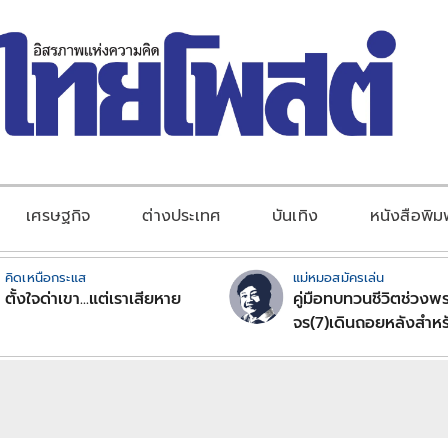
เศรษฐกิจ
ต่างประเทศ
บันเทิง
หนังสือพิม
คิดเหนือกระแส
แม่หมอสมัครเล่น
ตั้งใจด่าเขา...แต่เราเสียหาย
คู่มือทบทวนชีวิตช่วงพร
จร(7)เดินถอยหลังสำหร
ลัคนาราศีตอนที่2