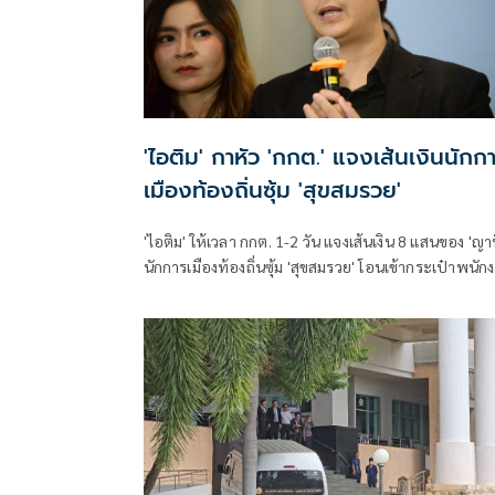
'ไอติม' กาหัว 'กกต.' แจงเส้นเงินนักก
เมืองท้องถิ่นซุ้ม 'สุขสมรวย'
'ไอติม' ให้เวลา กกต. 1-2 วัน แจงเส้นเงิน 8 แสนของ 'ญาน
นักการเมืองท้องถิ่นซุ้ม 'สุขสมรวย' โอนเข้ากระเป๋าพนัก
สอบสวน กกต. ช่วงเลือก สว. จี้ เร่งชี้แจง-ส่งศาลฟันฮั้ว
เตือนอย่าละเว้นปฏิบัติหน้าที่