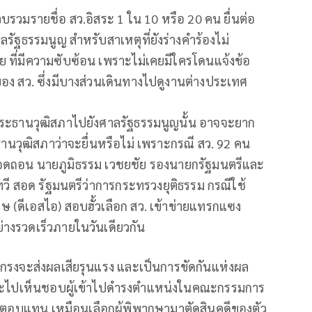
วบรวมรายชื่อ สว.อิสระ 1 ใน 10 หรือ 20 คน ยื่นต่อ
ัฐธรรมนูญ สำหรับสาเหตุที่ยังร่างคำร้องไม่
ย ที่มีความซับซ้อน เพราะไม่เคยมีใครโดนแจ้งข้อ
ของ สว. ซึ่งมีบางส่วนเดินทางไปดูงานต่างประเทศ
นประธานวุฒิสภาไปยังศาลรัฐธรรมนูญนั้น อาจจะยาก
ะธานวุฒิสภาว่าจะยื่นหรือไม่ เพราะกรณี สว. 92 คน
อถอดถอน นายภูมิธรรม เวชยชัย รองนายกรัฐมนตรีและ
ี สอด รัฐมนตรีว่าการกระทรวงยุติธรรม กรณีใช้
 (ดีเอสไอ) สอบฮั้วเลือก สว. เข้าข่ายแทรกแซง
ย่างรวดเร็วภายในวันเดียวกัน
่เกรงจะส่งผลเสียรุนแรง และเป็นการขัดกันแห่งผล
ต่จะไปเห็นชอบผู้เข้าไปดำรงตำแหน่งในคณะกรรมการ
างตอบแทน เหมือนเลือกผู้พิพากษามาตัดสินคดีของตัว