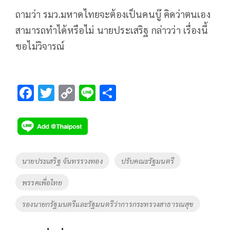
ถามว่า รมว.มหาดไทยจะต้องเป็นคนบู๊ คิดว่าตนเอง
สามารถทำได้หรือไม่ นายประเสริฐ กล่าวว่า เรื่องนี้
ขอไม่วิจารณ์
F
T
C
Li
S
ac
wi
o
n
h
e
tt
p
e
ar
b
er
y
e
o
Li
Tags
นายประเสริฐ จันทรรวงทอง
ปรับคณะรัฐมนตรี
o
n
พรรคเพื่อไทย
k
k
รองนายกรัฐมนตรีและรัฐมนตรีว่าการกระทรวงสาธารณสุข