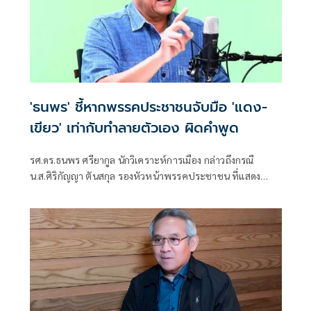
'ธนพร' ชี้หากพรรคประชาชนจับมือ 'แดง-
เขียว' เท่ากับทำลายตัวเอง ผิดคำพูด
รศ.ดร.ธนพร ศรียากูล นักวิเคราะห์การเมือง กล่าวถึงกรณี
น.ส.ศิริกัญญา ตันสกุล รองหัวหน้าพรรคประชาชน ที่แสดง
ความเห็นว่าหากเกิดการจัดตั้งรัฐบาลระหว่างพรรคเพื่อไทยกับ
พรรคภูมิใจไทย ก็จำเป็นต้องพูดคุยกับพรรคประชาชนด้วยว่า