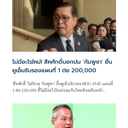
ไม่มีอะไรใหม่! สีหศักดิ์บอกปม 'กัมพูชา' ยื่น
ยูเอ็นรับรองแผนที่ 1 ต่อ 200,000
'สีหศักดิ์' ไม่กังวล 'กัมพูชา' ยื่นยูเอ็นรับรอง MOU 2543-แผนที่
1 ต่อ 200,000​ ชี้ไม่มีอะไรใหม่ ยอมรับไทยต้องเดินหน้า
UNCLOS หลัง 'กัมพูชา' เมินเจรจาทวิภาคี เตือนกรรมการสิทธิฯ
ระวังตกเป็นเครื่องมือเขมร​