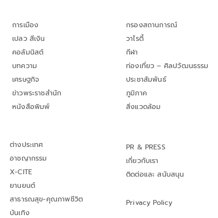
การเมือง
กรองสถานการณ์
เปลว สีเงิน
วาไรตี้
คอลัมนิสต์
กีฬา
บทความ
ท่องเที่ยว – ศิลปวัฒนธรรม
เศรษฐกิจ
ประชาสัมพันธ์
ข่าวพระราชสำนัก
ภูมิภาค
หนังสือพิมพ์
สิ่งแวดล้อม
ต่างประเทศ
PR & PRESS
อาชญากรรม
เกี่ยวกับเรา
X-CITE
ติดต่อและ สนับสนุน
ยานยนต์
สาธารณสุข-คุณภาพชีวิต
Privacy Policy
บันเทิง