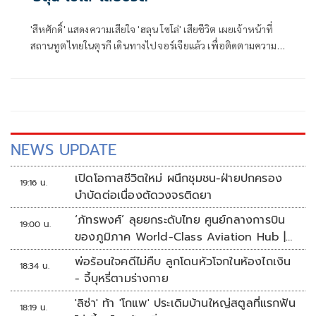
'สีหศักดิ์' แสดงความเสียใจ 'ฮลุน โซโล่' เสียชีวิต เผยเจ้าหน้าที่
สถานทูตไทยในตุรกี เดินทางไปจอร์เจียแล้ว เพื่อติดตามความ
คืบหน้า ส่วนสาเหตุขอรอการสืบสวน
NEWS UPDATE
เปิดโอกาสชีวิตใหม่ ผนึกชุมชน-ฝ่ายปกครอง
19:16 น.
บำบัดต่อเนื่องตัดวงจรติดยา
‘ภัทรพงศ์’ ลุยยกระดับไทย ศูนย์กลางการบิน
19:00 น.
ของภูมิภาค World-Class Aviation Hub |
ห้องข่าวไทยโพสต์สุดสัปดาห์
พ่อร้อนใจคดีไม่คืบ ลูกโดนหัวโจกในห้องไถเงิน
18:34 น.
- จี้บุหรี่ตามร่างกาย
'ลิซ่า' ท้า 'โกแพ' ประเดิมบ้านใหญ่สตูลที่แรกฟัน
18:19 น.