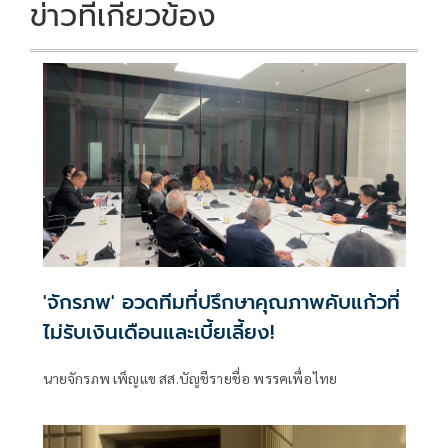
ข่าวที่เกี่ยวข้อง
'จักรภพ' อวดทีมที่ปรึกษาคุณภาพคับแก้วที่
ไม่รับเงินเดือนและเบี้ยเลี้ยง!
นายจักรภพ เพ็ญแข สส.บัญชีรายชื่อ พรรคเพื่อไทย