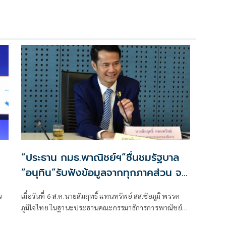
“ประธาน กมธ.พาณิชย์ฯ”ชื่นชมรัฐบาล
“อนุทิน”รับฟังข้อมูลจากทุกภาคส่วน จน
แก้ปัญหาภาคเกษตรได้ตรงจุด ดันราคา
น
เมื่อวันที่ 6 ส.ค.นายสัมฤทธิ์ แทนทรัพย์ สส.ชัยภูมิ พรรค
ปาล์ม-ยางพาราพุ่งขึ้นต่อเนื่อง
ภูมิใจไทย ในฐานะประธานคณะกรรมาธิการการพาณิชย์
เกษตรกรเริ่มยิ้มได้
และทรัพย์สินทางปัญญา สภาผู้แทนราษฎร เปิดเผยถึง