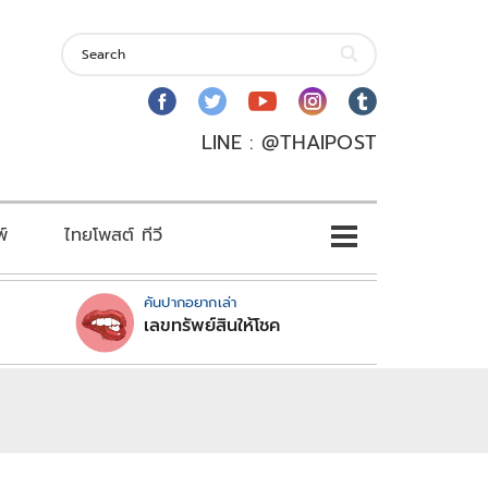
LINE : @THAIPOST
พ์
ไทยโพสต์ ทีวี
คันปากอยากเล่า
เลขทรัพย์สินให้โชค