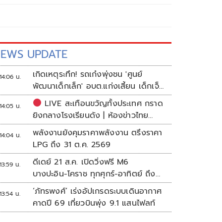
EWS UPDATE
เกิดเหตุระทึก! รถเก๋งพุ่งชน 'ศูนย์
14:06 น.
พัฒนาเด็กเล็ก' อบต.แก่งเสี้ยน เด็กเจ็บ
กว่า 10 ราย
LIVE สะเทือนขวัญทั้งประเทศ กราด
14:05 น.
ยิงกลางโรงเรียนดัง | ห้องข่าวไทย
โพสต์
พลังงานยังคุมราคาพลังงาน ตรึงราคา
14:04 น.
LPG ถึง 31 ต.ค. 2569
ดีเดย์ 21 ส.ค. เปิดวิ่งฟรี M6
13:59 น.
บางปะอิน-โคราช ทุกศุกร์-อาทิตย์ ถึง
สิ้นปี 69
‘ภัทรพงศ์’ เร่งอัปเกรดระบบเดินอากาศ
13:54 น.
คาดปี 69 เที่ยวบินพุ่ง 9.1 แสนไฟลท์