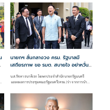
สถานการณ์ราคาสินค้าเกษตรว่า ขณะนี้ภาพรวมถือว่าอยู่
ในเกณฑ์ดี
นายกฯ ลั่นกลางวง ครม. รัฐบาลมี
เสถียรภาพ ขอ รมต. สบายใจ อย่าหวั่น
า
ไหวคำถามยุยง
น.ส.รัชดา ธนาดิเรก โฆษกประจำสำนักนายกรัฐมนตรี
๋ย
ทิน
แถลงผลการประชุมคณะรัฐมนตรี(ครม.)ว่า จากการนำ
รา
เสนอข่าว เรื่องเสถียรภาพของรัฐบาล ซึ่งสื่อมวลชนรับ
ทราบคำตอบจากพรรคร่วมรัฐบาลและนายกฯไปแล้วว่า
รัฐบาลนี้มีเสถียรภาพและทำงานร่วมกันอย่างเต็มที่