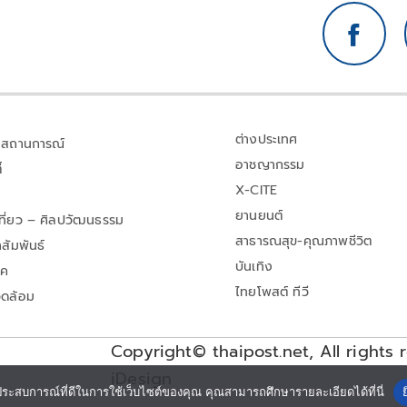
ต่างประเทศ
สถานการณ์
อาชญากรรม
้
X-CITE
ยานยนต์
เที่ยว – ศิลปวัฒนธรรม
สาธารณสุข-คุณภาพชีวิต
สัมพันธ์
บันเทิง
าค
ไทยโพสต์ ทีวี
วดล้อม
Copyright© thaipost.net, All rights 
iDesign
ประสบการณ์ที่ดีในการใช้เว็บไซต์ของคุณ คุณสามารถศึกษารายละเอียดได้ที่นี่