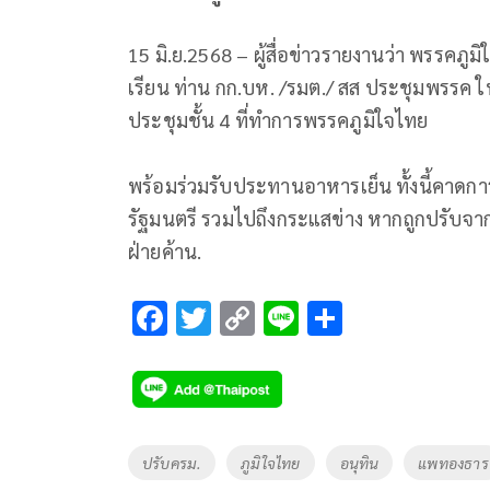
15 มิ.ย.2568 – ผู้สื่อข่าวรายงานว่า พรรคภ
เรียน ท่าน กก.บห. /รมต./ สส ประชุมพรรค​ ใน
ประชุมชั้น 4 ที่ทำการพรรคภูมิใจไทย
พร้อมร่วมรับประทานอาหารเย็น​ ทั้งนี้คาดก
รัฐมนตรี​ รวมไปถึงกระแสข่าง หากถูกปรับจ
ฝ่ายค้าน.
F
T
C
Li
S
ac
wi
o
n
h
e
tt
p
e
ar
b
er
y
e
o
Li
Tags
ปรับครม.
ภูมิใจไทย
อนุทิน
แพทองธาร