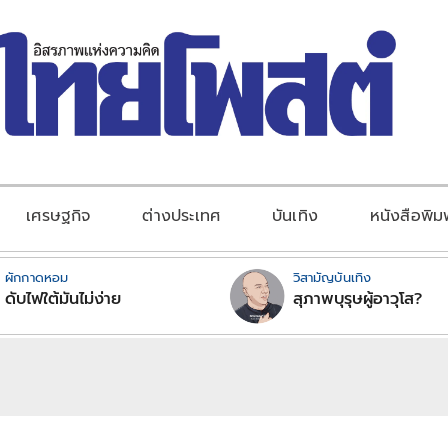
เศรษฐกิจ
ต่างประเทศ
บันเทิง
หนังสือพิม
ผักกาดหอม
วิสามัญบันเทิง
ดับไฟใต้มันไม่ง่าย
สุภาพบุรุษผู้อาวุโส?