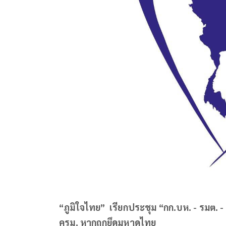
“ภูมิใจไท​ย” เรียกประชุม “กก.บห.​ -​ รมต.​
ครม. หากถูกยึดมหาดไทย