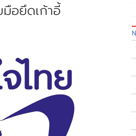
ือยึดเก้าอี้
N