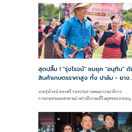
สุดปลื้ม ! "รุ่งโรจน์" ชมยุค "อนุทิน" ดัน
สินค้าเกษตรราคาสูง ทั้ง ปาล์ม - ยาง
ราคาพุ่งขึ้น สะท้อนความทุ่มเทแก้ปัญห
นายรุ่งโรจน์ ทองศรี รองประธานคณะกรรมาธิการ
เป็นรูปธรรม พร้อมเดินหน้าลดต้นทุนปุ
การเกษตรและสหกรณ์ กล่าวถึงกรณที่ในยุคของนายอนุ
ช่วยเกษตรกร
ชาญวีรกูล เป็นนายกรัฐมนตรี สินค้าเกษตร ข้าว ยางพา
ปาล์ม มีราคาที่สูงขึ้น ว่า ในยุคของของท่านอนุทินเป็น
นายกรัฐมนตรี