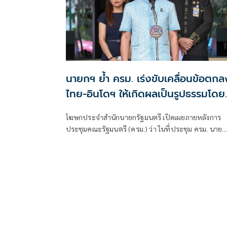
นายกฯ ย้ำ ครม. เร่งขับเคลื่อนข้อตกล
ไทย-อินโดฯ ให้เกิดผลเป็นรูปธรรมโดย
เร็ว
โฆษกประจำสำนักนายกรัฐมนตรี เปิดเผยภายหลังการ
ประชุมคณะรัฐมนตรี (ครม.) ว่า ในที่ประชุม ครม. นาย
อนุทิน ชาญวีรกูล นายกรัฐมนตรีและรัฐมนตรีว่าการ
กระทรวงมหาดไทย ได้รายงานผลการเยือนสาธารณรัฐ
อินโดนีเซียอย่างเป็นทางการ ระหว่างวันที่ 3–4 สิงหาคม
2569