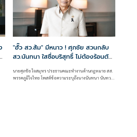
ง
"ฮั๊ว สว.ส้ม" มีหนาว ! ศุภชัย สวนกลับ
สว.นันทนา ใสซื่อบริสุทธิ์ ไม่ต้องร้อนตัว
แฉ เรียกประชุม สว.ส้ม ณ.ห้องจูปิเตอร์
นายศุภชัย ใจสมุทร ประธานคณะทำงานด้านกฎหมาย สส.
เมืองทองธานี ไม่ได้แชร์ค่าใช้จ่านกัน
พรรคภูมิใจไทย โพสต์ข้อความระบุถึงนางนันทนา นันทวโร
เพรามีหลักฐาน "หิรัญ - ฟ้าเดียวกัน" ทั้ง
ภาส สมาชิกวุฒิสภา กรณีการ ฮั๊ว สว.ส้ม ไม่ต้องร้อนตัว โดย
จอง ทั้งจ่าย
ระบุพฤติกรรม จัดประชุมผู้สมัคร สว.ส้ม ที่ห้องจูปิเตอร์
เมืองทองธานี