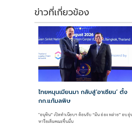
o
n
k
k
ข่าวที่เกี่ยวข้อง
ไทยหนุนเมียนมา กลับสู่‘อาเซียน’ ตั้ง
กก.แก้มลพิษ
"อนุทิน” เปิดทำเนียบฯ ต้อนรับ “มิน อ่อง หล่าย” อบอุ่
หารือเต็มคณะชื่นมื่น