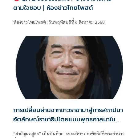
ตามใจชอบ | ห้องข่าวไทยโพสต์
ห้องข่าวไทยโพสต์ : วันพฤหัสบดีที่ 6 สิงหาคม 2568
การเปลี่ยนผ่านจากเทวราชามาสู่การสถาปนา
อัตลักษณ์ราชาธิปไตยแบบพุทธศาสนาใน
พระไตรปิฏก : สามัญผลสูตรในฐานะทฤษฎี
“สามัญผลสูตร” เป็นบันทึกการยอมรับของกษัตริย์ที่ทรงอำนาจ
ขีดจำกัดของอำนาจรัฐเหนือแรงงานและ