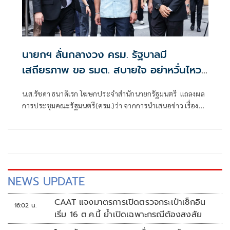
นายกฯ ลั่นกลางวง ครม. รัฐบาลมี
เสถียรภาพ ขอ รมต. สบายใจ อย่าหวั่นไหว
คำถามยุยง
น.ส.รัชดา ธนาดิเรก โฆษกประจำสำนักนายกรัฐมนตรี แถลงผล
การประชุมคณะรัฐมนตรี(ครม.)ว่า จากการนำเสนอข่าว เรื่อง
เสถียรภาพของรัฐบาล ซึ่งสื่อมวลชนรับทราบคำตอบจากพรรค
ร่วมรัฐบาลและนายกฯไปแล้วว่า รัฐบาลนี้มีเสถียรภาพและ
ทำงานร่วมกันอย่างเต็มที่
NEWS UPDATE
CAAT แจงมาตรการเปิดตรวจกระเป๋าเช็กอิน
16:02 น.
เริ่ม 16 ต.ค.นี้ ย้ำเปิดเฉพาะกรณีต้องสงสัย