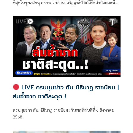
ที่สุดในยุคสมัยพุทธกาลว่าอำนาจรัฏฐาธิปัตย์มีขีดจำกัดและขีด
ทรัพย์สิน
จำกัดนั้นอยู่ที่พรมแดนระหว่างร่างกายและจิตใจของพลเมือง
LIVE ครบมุมข่าว กับ..นิธินาฏ ราชนิยม |
ล่มซ้ำซาก ชาติสะดุด..!
ครบมุมข่าว กับ..นิธินาฏ ราชนิยม : วันพฤหัสบดีที่ 6 สิงหาคม
2568