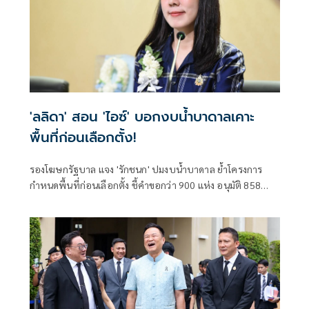
'ลลิดา' สอน 'ไอซ์' บอกงบน้ำบาดาลเคาะ
พื้นที่ก่อนเลือกตั้ง!
รองโฆษกรัฐบาล แจง 'รักชนก' ปมงบน้ำบาดาล ย้ำโครงการ
กำหนดพื้นที่ก่อนเลือกตั้ง ชี้คำขอกว่า 900 แห่ง อนุมัติ 858
แห่งตามหลักเกณฑ์ ไม่ใช่จัดสรรตามการเมือง