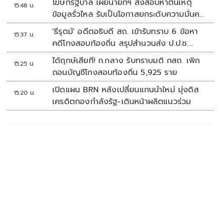
โฆษกรัฐบาล เผยนายกฯ สั่งสอบหาต้นเหตุ
15:48 น.
ข้อมูลรั่วไหล รับเป็นโอกาสยกระดับความมั่นคง
ปลอดภัยข้อมูลภาครัฐทั้งระบบ
'ธีรุตม์' อดีตอธิบดี สถ. เข้ารับทราบ 6 ข้อหา
15:37 น.
คดีโกงสอบท้องถิ่น สรุปสำนวนส่ง ป.ป.ช.
สัปดาห์หน้า
ได้ฤกษ์เสียที! ก.กลาง รับทราบมติ กสถ. เพิก
15:25 น.
ถอนบัญชีโกงสอบท้องถิ่น 5,925 ราย
เปิดแผน BRN หลังเปลี่ยนแกนนำใหม่ มุ่งดิส
15:20 น.
เครดิตกองกำลังรัฐ-เดินหน้าผลิตแนวร่วม