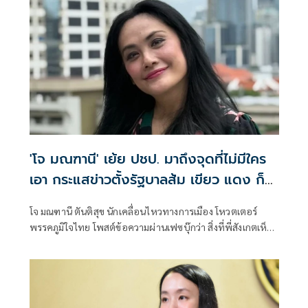
'โจ มณฑานี' เย้ย ปชป. มาถึงจุดที่ไม่มีใคร
เอา กระแสข่าวตั้งรัฐบาลส้ม เขียว แดง ก็
ยังไม่มีฟ้าเลย
โจ มณฑานี ตันติสุข นักเคลื่อนไหวทางการเมือง โหวตเตอร์
พรรคภูมิใจไทย โพสต์ข้อความผ่านเฟซบุ๊กว่า สิ่งที่พี่สังเกตเห็น
ในกระแสข่าวรัฐบาลส้มโอแดงคือ ไม่มีฟ้าอยู่ในนั้นเลย มาถึงจุด
ที่เป็นพรรคที่ทุกฝั่งลืมได้ไงเนี้ย