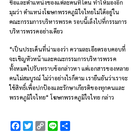
ชื่อและตำแหน่งของแต่ละคนที่โดน ทำให้มองอีก
มุมว่า ตำแหน่งโฆษกพรรคภูมิใจไทยไม่ได้อยู่ใน
คณะกรรมการบริหารพรรค รอบนี้เล็งไปที่กรรมการ
บริหารพรรคอย่างเดียว
“เป็นประเด็นที่น่ามองว่า ความละเอียดรอบคอบที่
จะเชิญหัวหน้าและคณะกรรมการบริหารพรรค
ทั้งหมดไปรับทราบข้อกล่าวหา แต่เอกสารของหลาย
คนไม่สมบูรณ์ ไม่ว่าอย่างไรก็ตาม เรายืนยันว่าเราจะ
ใช้สิทธิ์เพื่อปกป้องและรักษาเกียรติของทุกคนและ
พรรคภูมิใจไทย“ โฆษกพรรคภูมิใจไทย กล่าว
F
T
C
Li
S
ac
wi
o
n
h