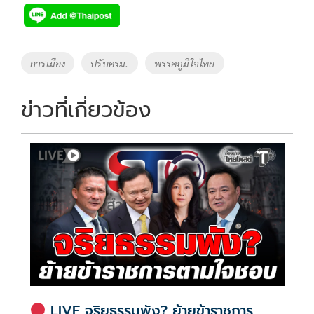
e
tt
p
e
ar
b
er
y
e
o
Li
Tags
การเมือง
ปรับครม.
พรรคภูมิใจไทย
o
n
k
k
ข่าวที่เกี่ยวข้อง
LIVE จริยธรรมพัง? ย้ายข้าราชการ